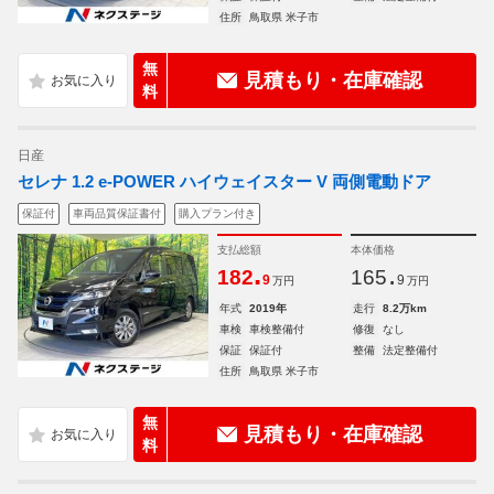
住所
鳥取県 米子市
無
見積もり・在庫確認
料
日産
セレナ 1.2 e-POWER ハイウェイスター V 両側電動ドア
保証付
車両品質保証書付
購入プラン付き
支払総額
本体価格
.
.
182
165
9
9
万円
万円
年式
2019年
走行
8.2万km
車検
車検整備付
修復
なし
保証
保証付
整備
法定整備付
住所
鳥取県 米子市
無
見積もり・在庫確認
料