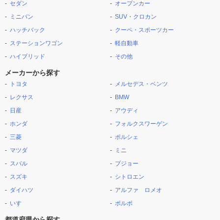
セダン
オープンカー
ミニバン
SUV・クロカン
ハッチバック
クーペ・スポーツカー
ステーションワゴン
軽自動車
ハイブリッド
その他
メーカーから探す
トヨタ
メルセデス・ベンツ
レクサス
BMW
日産
アウディ
ホンダ
フォルクスワーゲン
三菱
ポルシェ
マツダ
ミニ
スバル
プジョー
スズキ
シトロエン
ダイハツ
アルファ ロメオ
いすゞ
ボルボ
都道府県から探す