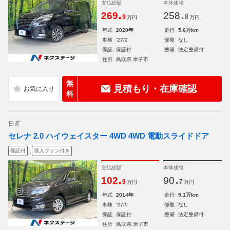
支払総額
本体価格
.
.
269
258
9
8
万円
万円
年式
2020年
走行
5.6万km
車検
'27/2
修復
なし
保証
保証付
整備
法定整備付
住所
鳥取県 米子市
無
見積もり・在庫確認
料
日産
セレナ 2.0 ハイウェイスター 4WD 4WD 電動スライドドア
保証付
購入プラン付き
支払総額
本体価格
.
.
102
90
9
7
万円
万円
年式
2014年
走行
9.1万km
車検
'27/9
修復
なし
保証
保証付
整備
法定整備付
住所
鳥取県 米子市