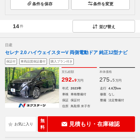
条件を保存
条件を変更
14
件
並び替え
日産
セレナ 2.0 ハイウェイスターV 両側電動ドア 純正12型ナビ
保証付
車両品質保証書付
購入プラン付き
支払総額
本体価格
.
.
292
275
9
5
万円
万円
年式
2023年
走行
4.6万km
車検
車検整備付
修復
なし
保証
保証付
整備
法定整備付
住所
鳥取県 米子市
無
見積もり・在庫確認
料