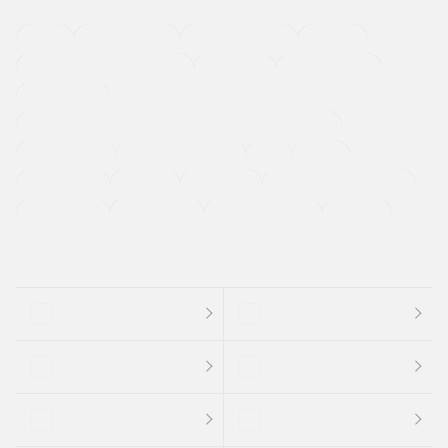
４ＷＤ
定期点検記録簿
ワンオーナーカー
福祉車両
メーカー系販売店取り扱い車
修復歴無し
アルミホイール
寒冷地仕様車
過給機設定モデル（ターボ・スーパーチャージャーなど)
ETC
CDプレーヤー
カーナビゲーション
禁煙車
法定整備付き
保証付き
エアバッグ
ディスチャージドランプ
支払総顔あり
クーポンあり
車両品質評価書付
新着車両