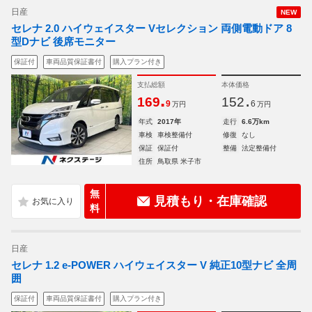
日産
NEW
セレナ 2.0 ハイウェイスター Vセレクション 両側電動ドア 8
型Dナビ 後席モニター
保証付
車両品質保証書付
購入プラン付き
支払総額
本体価格
.
.
169
152
9
6
万円
万円
年式
2017年
走行
6.6万km
車検
車検整備付
修復
なし
保証
保証付
整備
法定整備付
住所
鳥取県 米子市
無
見積もり・在庫確認
料
日産
セレナ 1.2 e-POWER ハイウェイスター V 純正10型ナビ 全周
囲
保証付
車両品質保証書付
購入プラン付き