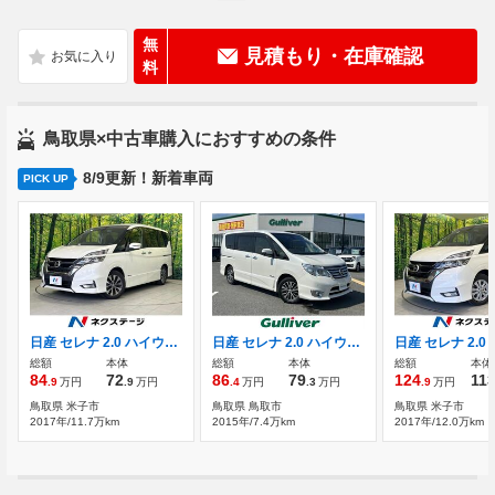
無
見積もり・在庫確認
料
鳥取県×中古車購入におすすめの条件
8/9更新！新着車両
PICK UP
日産 セレナ 2.0 ハイウェイスター Vセレクション 両側電動ドア 純正SDナビ 全周囲カメラ
日産 セレナ 2.0 ハイウェイスター Vセレクション+Safety S-HYBRID アドバンストセーフティ PKG ワンオーナー
総額
本体
総額
本体
総額
本体
84
72
86
79
124
11
.9
万円
.9
万円
.4
万円
.3
万円
.9
万円
鳥取県 米子市
鳥取県 鳥取市
鳥取県 米子市
2017年/11.7万km
2015年/7.4万km
2017年/12.0万km