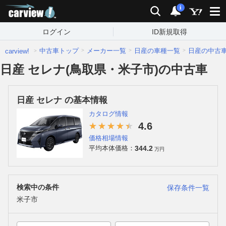
carview!
検索
通知
i
ログイン
ID新規取得
中古車トップ
メーカー一覧
日産の車種一覧
日産の中古
carview!
日産 セレナ(鳥取県・米子市)の中古車
日産 セレナ の基本情報
カタログ情報
4.6
価格相場情報
344.2
平均本体価格：
万円
検索中の条件
保存条件一覧
米子市