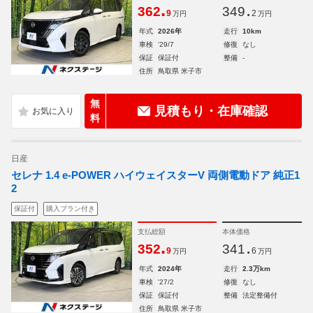
.
.
362
349
9
2
万円
万円
年式
2026年
走行
10km
車検
'29/7
修復
なし
保証
保証付
整備
-
住所
鳥取県 米子市
無
見積もり・在庫確認
料
日産
セレナ 1.4 e-POWER ハイウェイスターV 両側電動ドア 純正1
2
保証付
購入プラン付き
支払総額
本体価格
.
.
352
341
9
6
万円
万円
年式
2024年
走行
2.3万km
車検
'27/2
修復
なし
保証
保証付
整備
法定整備付
住所
鳥取県 米子市