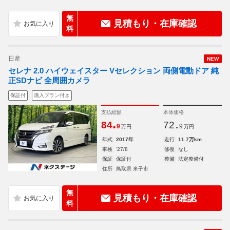
無
見積もり・在庫確認
料
日産
NEW
セレナ 2.0 ハイウェイスター Vセレクション 両側電動ドア 純
正SDナビ 全周囲カメラ
保証付
購入プラン付き
支払総額
本体価格
.
.
84
72
9
9
万円
万円
年式
2017年
走行
11.7万km
車検
'27/8
修復
なし
保証
保証付
整備
法定整備付
住所
鳥取県 米子市
無
見積もり・在庫確認
料