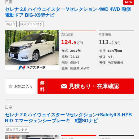
日産
NEW
セレナ 2.0 ハイウェイスター Vセレクション 4WD 4WD 両側
電動ドア BIG-X9型ナビ
保証付
購入プラン付き
支払総額
本体価格
.
.
124
113
9
4
万円
万円
年式
2017年
走行
12.0万km
車検
'26/12
修復
なし
保証
保証付
整備
法定整備付
住所
鳥取県 米子市
無
見積もり・在庫確認
料
日産
セレナ 2.0 ハイウェイスター Vセレクション+SafetyII S-HYB
RID エマージェンシーブレーキ 8型SDナビ
購入プラン付き