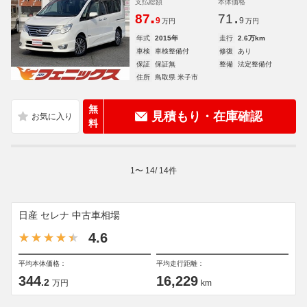
支払総額
本体価格
.
.
87
71
9
9
万円
万円
年式
2015年
走行
2.6万km
車検
車検整備付
修復
あり
保証
保証無
整備
法定整備付
住所
鳥取県 米子市
無
見積もり・在庫確認
料
1
〜
14
/
14
件
日産 セレナ 中古車相場
4.6
平均本体価格：
平均走行距離：
344
16,229
.2
万円
km