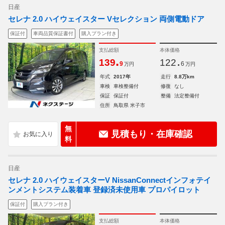
日産
セレナ 2.0 ハイウェイスター Vセレクション 両側電動ドア
保証付
車両品質保証書付
購入プラン付き
支払総額
本体価格
.
.
139
122
9
6
万円
万円
年式
2017年
走行
8.8万km
車検
車検整備付
修復
なし
保証
保証付
整備
法定整備付
住所
鳥取県 米子市
無
見積もり・在庫確認
料
日産
セレナ 2.0 ハイウェイスターV NissanConnectインフォテイ
ンメントシステム装着車 登録済未使用車 プロパイロット
保証付
購入プラン付き
支払総額
本体価格