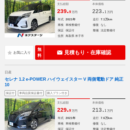
支払総額
本体価格
.
.
239
223
9
1
万円
万円
年式
2021年
走行
7.1万km
車検
車検整備付
修復
なし
保証
保証付
整備
法定整備付
住所
鳥取県 米子市
無
見積もり・在庫確認
料
日産
セレナ 1.2 e-POWER ハイウェイスター V 両側電動ドア 純正
10
保証付
車両品質保証書付
購入プラン付き
支払総額
本体価格
.
.
229
213
9
1
万円
万円
年式
2021年
走行
7.6万km
車検
車検整備付
修復
なし
保証
保証付
整備
法定整備付