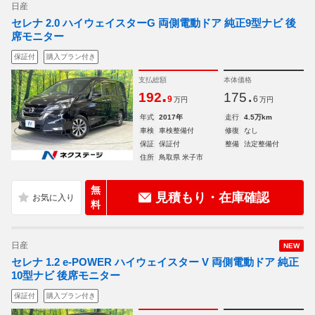
日産
セレナ 2.0 ハイウェイスターG 両側電動ドア 純正9型ナビ 後
席モニター
保証付
購入プラン付き
支払総額
本体価格
.
.
192
175
9
6
万円
万円
年式
2017年
走行
4.5万km
車検
車検整備付
修復
なし
保証
保証付
整備
法定整備付
住所
鳥取県 米子市
無
見積もり・在庫確認
料
日産
NEW
セレナ 1.2 e-POWER ハイウェイスター V 両側電動ドア 純正
10型ナビ 後席モニター
保証付
購入プラン付き