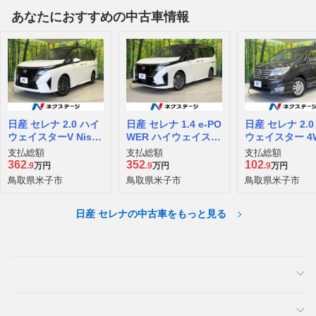
あなたにおすすめの中古車情報
日産 セレナ 2.0 ハイ
日産 セレナ 1.4 e-PO
日産 セレナ 2.0
ウェイスターV Nissa
WER ハイウェイスタ
ウェイスター 4
nConnectインフォ
ーV
支払総額
支払総額
支払総額
テインメントシステ
362
352
102
.9
万円
.9
万円
.9
万円
ム装着車
鳥取県米子市
鳥取県米子市
鳥取県米子市
日産 セレナの中古車をもっと見る