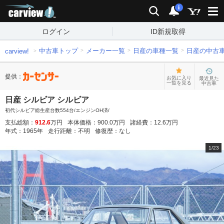
carview!
検索
通知
i
ログイン
ID新規取得
中古車トップ
メーカー一覧
日産の車種一覧
日産の中古
carview!
提供：
お気に入り
最近見た
一覧を見る
中古車
日産 シルビア シルビア
初代シルビア総生産台数554台/エンジンOH済/
支払総額：
912.6
万円
本体価格：
900.0
万円
諸経費：
12.6
万円
年式：
1965
年
走行距離：
不明
修復歴：
なし
1
/
23