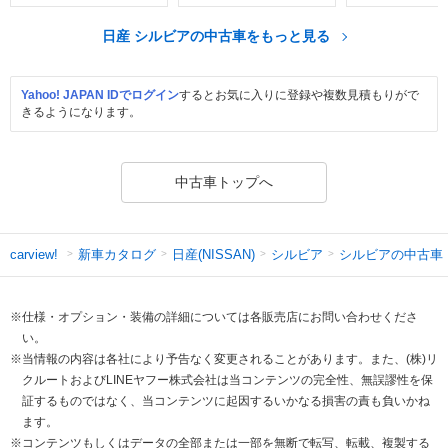
日産 シルビアの中古車をもっと見る
Yahoo! JAPAN IDでログイン
するとお気に入りに登録や複数見積もりがで
きるようになります。
中古車トップへ
新車カタログ
日産(NISSAN)
シルビア
シルビアの中古車
carview!
※仕様・オプション・装備の詳細については各販売店にお問い合わせくださ
い。
※当情報の内容は各社により予告なく変更されることがあります。また、(株)リ
クルートおよびLINEヤフー株式会社は当コンテンツの完全性、無誤謬性を保
証するものではなく、当コンテンツに起因するいかなる損害の責も負いかね
ます。
※コンテンツもしくはデータの全部または一部を無断で転写、転載、複製する