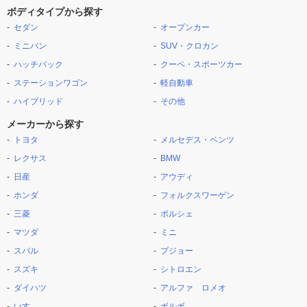
ボディタイプから探す
セダン
オープンカー
ミニバン
SUV・クロカン
ハッチバック
クーペ・スポーツカー
ステーションワゴン
軽自動車
ハイブリッド
その他
メーカーから探す
トヨタ
メルセデス・ベンツ
レクサス
BMW
日産
アウディ
ホンダ
フォルクスワーゲン
三菱
ポルシェ
マツダ
ミニ
スバル
プジョー
スズキ
シトロエン
ダイハツ
アルファ ロメオ
いすゞ
ボルボ