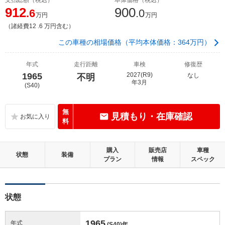
912
900
.6
.0
万円
万円
（諸経費12 .6 万円含む）
この車種の相場価格（平均本体価格：364万円）
年式
走行距離
車検
修復歴
1965
2027(R9)
なし
不明
年3月
(S40)
無
見積もり・在庫確認
料
購入
販売店
車種
状態
装備
プラン
情報
スペック
状態
1965
年式
(S40)
年