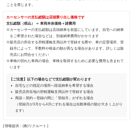
ことを禁じます。
カーセンサーの支払総額は店頭乗り出し価格です
支払総額（税込） ＝ 車両本体価格＋諸費用
※カーセンサーの支払総額は店頭納車を前提にしています。自宅への納車
をご希望された場合などは、別途納車費用がかかります
※販売店の所在する所轄運輸支局以外で登録する際や、車の定置場所、登
録月によって、手数料や税金の額が異なる場合があります。詳しくは販
売店にお問合せください
※車検の切れた車両の場合、車検を取得するために必要な費用も含まれて
います
【ご注意】以下の場合などで支払総額が変わります
自宅などの指定の場所へ陸送納車を希望する場合
販売店所在地の所轄運輸支局以外で登録する場合
商談～契約～登録の間に「登録月」がずれる場合
（登録月が3月から4月にずれる場合は自動車税の額が大きく上がり
ます）
[ 情報提供：(株)リクルート ]