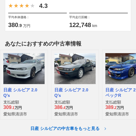
4.3
平均本体価格：
平均走行距離：
380
122,748
.9
万円
km
あなたにおすすめの中古車情報
日産 シルビア 2.0
日産 シルビア 2.0
日産 シルビア 2.
Q’s
Q’s
ペックR
支払総額
支払総額
支払総額
309
386
389
.1
万円
.4
万円
.2
万円
愛知県清須市
愛知県清須市
愛知県清須市
日産 シルビアの中古車をもっと見る