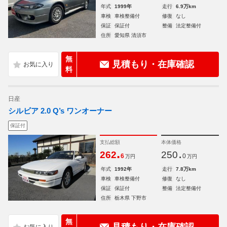
年式
1999年
走行
6.9万km
車検
車検整備付
修復
なし
保証
保証付
整備
法定整備付
住所
愛知県 清須市
無
見積もり・在庫確認
料
日産
シルビア 2.0 Q’s ワンオーナー
保証付
支払総額
本体価格
.
.
262
250
6
0
万円
万円
年式
1992年
走行
7.8万km
車検
車検整備付
修復
なし
保証
保証付
整備
法定整備付
住所
栃木県 下野市
無