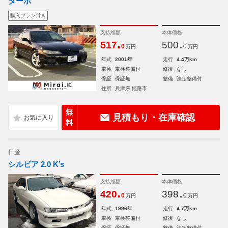
ターボ
購入プラン付き
支払総額
本体価格
.
.
517
500
0
0
万円
万円
年式
2001年
走行
4.4万km
車検
車検整備付
修復
なし
保証
保証無
整備
法定整備付
住所
兵庫県 姫路市
無
見積もり・在庫確認
料
日産
シルビア 2.0 K’s
支払総額
本体価格
.
.
420
398
0
0
万円
万円
年式
1996年
走行
4.7万km
車検
車検整備付
修復
なし
保証
保証無
整備
法定整備付