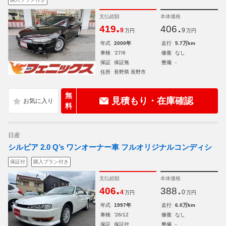
支払総額
本体価格
.
.
419
406
9
9
万円
万円
年式
2000年
走行
5.7万km
車検
'27/6
修復
なし
保証
保証無
整備
-
住所
長野県 長野市
無
見積もり・在庫確認
料
日産
シルビア 2.0 Q’s ワンオーナー車 フルオリジナルコンディシ
保証付
購入プラン付き
支払総額
本体価格
.
.
406
388
4
0
万円
万円
年式
1997年
走行
6.0万km
車検
'26/12
修復
なし
保証
保証付
整備
-