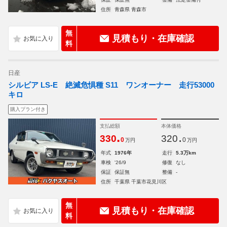
住所
青森県 青森市
無
見積もり・在庫確認
料
日産
シルビア LS-E 絶滅危惧種 S11 ワンオーナー 走行53000
キロ
購入プラン付き
支払総額
本体価格
.
.
330
320
0
0
万円
万円
年式
1976年
走行
5.3万km
車検
'26/9
修復
なし
保証
保証無
整備
-
住所
千葉県 千葉市花見川区
無
見積もり・在庫確認
料