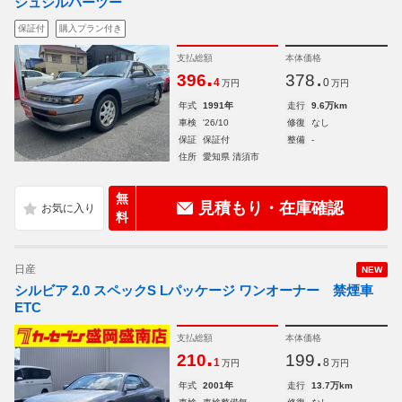
シュシルバーツー
保証付
購入プラン付き
支払総額
本体価格
.
.
396
378
4
0
万円
万円
年式
1991年
走行
9.6万km
車検
'26/10
修復
なし
保証
保証付
整備
-
住所
愛知県 清須市
無
見積もり・在庫確認
料
日産
NEW
シルビア 2.0 スペックS Lパッケージ ワンオーナー 禁煙車
ETC
支払総額
本体価格
.
.
210
199
1
8
万円
万円
年式
2001年
走行
13.7万km