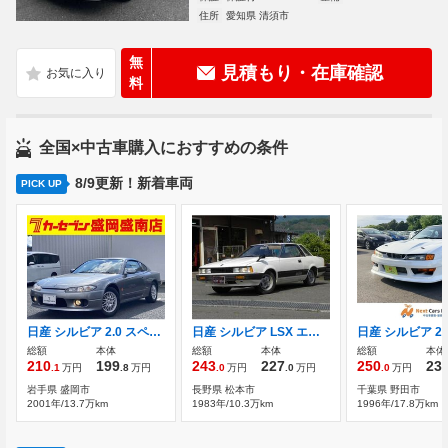
住所
愛知県 清須市
無
見積もり・在庫確認
料
全国×中古車購入におすすめの条件
8/9更新！新着車両
PICK UP
日産 シルビア 2.0 スペックS Lパッケージ ワンオーナー 禁煙車 ETC
日産 シルビア LSX エアコン修理済
総額
本体
総額
本体
総額
本体
210
199
243
227
250
23
.1
万円
.8
万円
.0
万円
.0
万円
.0
万円
岩手県 盛岡市
長野県 松本市
千葉県 野田市
2001年/13.7万km
1983年/10.3万km
1996年/17.8万km