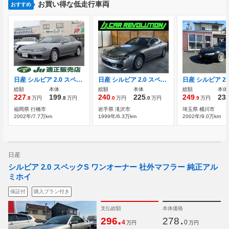
お買い得な低走行車両
おすすめ
日産 シルビア 2.0 スペックS Vパッケージ 点検記録簿フルノーマル車リア軽度修復歴有
日産 シルビア 2.0 スペックS
総額
本体
総額
本体
総額
本体
227
199
240
225
249
23
.8
万円
.8
万円
.0
万円
.0
万円
.9
万円
福岡県 行橋市
岩手県 滝沢市
埼玉県 桶川市
2002年/7.7万km
1999年/6.3万km
2002年/9.0万km
日産
シルビア 2.0 スペックS ワンオーナー 社外マフラー 純正アル
ミホイ
保証付
購入プラン付き
支払総額
本体価格
.
.
296
278
4
0
万円
万円