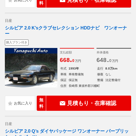
見積もり・在庫確認
料
日産
シルビア 2.0 K’sクラブセレクション HDDナビ ワンオーナ
ー
購入プラン付き
支払総額
本体価格
.
.
668
648
0
0
万円
万円
年式
1993年
走行
8.0万km
車検
車検整備無
修復
なし
保証
保証無
整備
法定整備付
住所
長崎県 東彼杵郡川棚町
無
見積もり・在庫確認
料
日産
シルビア 2.0 Q’s ダイヤパッケージ ワンオーナー パープリッ