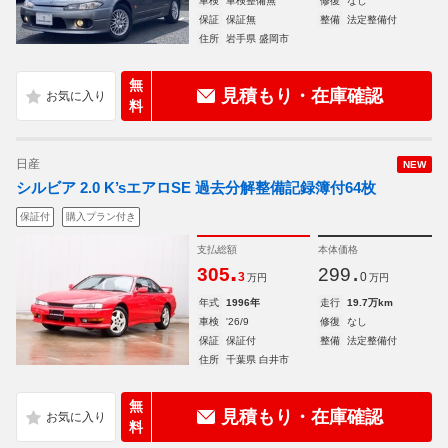
車検
車検整備無
修復
なし
保証
保証無
整備
法定整備付
住所
岩手県 盛岡市
無
見積もり・在庫確認
料
日産
NEW
シルビア 2.0 K’sエアロSE 過去分解整備記録簿付64枚
保証付
購入プラン付き
支払総額
本体価格
.
.
305
299
3
0
万円
万円
年式
1996年
走行
19.7万km
車検
'26/9
修復
なし
保証
保証付
整備
法定整備付
住所
千葉県 白井市
無
見積もり・在庫確認
料