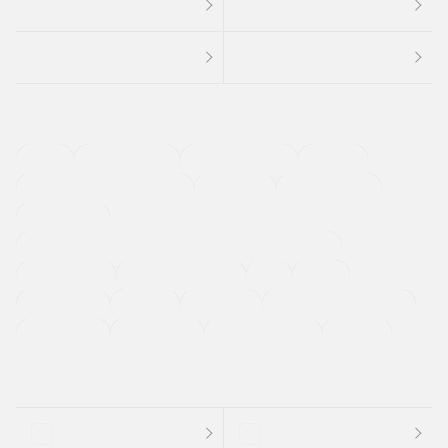
４ＷＤ
定期点検記録簿
ワンオーナーカー
福祉車両
メーカー系販売店取り扱い車
修復歴無し
アルミホイール
寒冷地仕様車
過給機設定モデル（ターボ・スーパーチャージャーなど)
ETC
CDプレーヤー
カーナビゲーション
禁煙車
法定整備付き
保証付き
エアバッグ
ディスチャージドランプ
支払総顔あり
クーポンあり
車両品質評価書付
新着車両