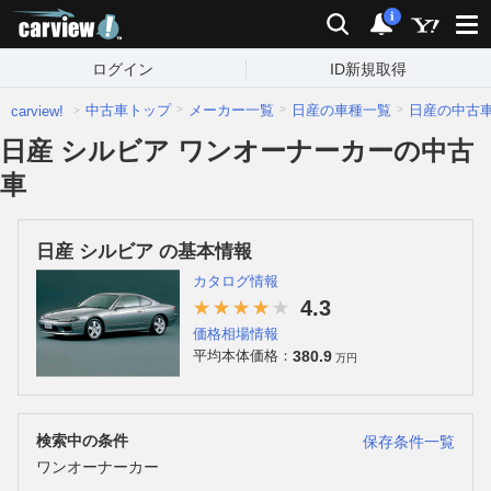
carview!
検索
通知
i
ログイン
ID新規取得
中古車トップ
メーカー一覧
日産の車種一覧
日産の中古
carview!
日産 シルビア ワンオーナーカーの中古
車
日産 シルビア の基本情報
カタログ情報
4.3
価格相場情報
380.9
平均本体価格：
万円
検索中の条件
保存条件一覧
ワンオーナーカー