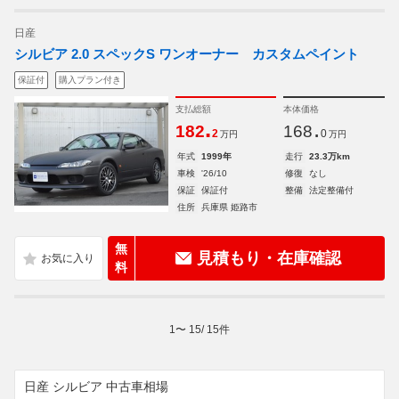
日産
シルビア 2.0 スペックS ワンオーナー カスタムペイント
保証付
購入プラン付き
支払総額
本体価格
.
.
182
168
2
0
万円
万円
年式
1999年
走行
23.3万km
車検
'26/10
修復
なし
保証
保証付
整備
法定整備付
住所
兵庫県 姫路市
無
見積もり・在庫確認
料
1
〜
15
/
15
件
日産 シルビア 中古車相場