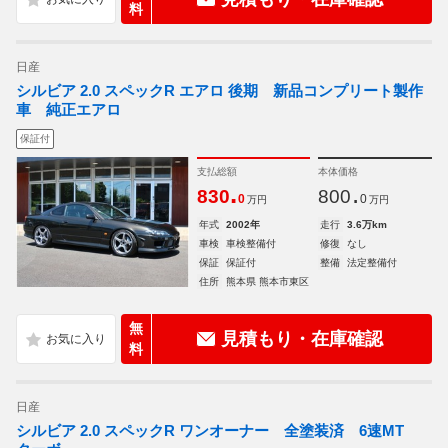
料
日産
シルビア 2.0 スペックR エアロ 後期 新品コンプリート製作
車 純正エアロ
保証付
支払総額
本体価格
.
.
830
800
0
0
万円
万円
年式
2002年
走行
3.6万km
車検
車検整備付
修復
なし
保証
保証付
整備
法定整備付
住所
熊本県 熊本市東区
無
見積もり・在庫確認
料
日産
シルビア 2.0 スペックR ワンオーナー 全塗装済 6速MT