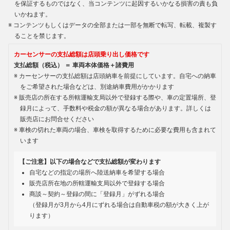
を保証するものではなく、当コンテンツに起因するいかなる損害の責も負
いかねます。
コンテンツもしくはデータの全部または一部を無断で転写、転載、複製す
ることを禁じます。
カーセンサーの支払総額は店頭乗り出し価格です
支払総額（税込） ＝ 車両本体価格＋諸費用
カーセンサーの支払総額は店頭納車を前提にしています。自宅への納車
をご希望された場合などは、別途納車費用がかかります
販売店の所在する所轄運輸支局以外で登録する際や、車の定置場所、登
録月によって、手数料や税金の額が異なる場合があります。詳しくは
販売店にお問合せください
車検の切れた車両の場合、車検を取得するために必要な費用も含まれて
います
【ご注意】以下の場合などで支払総額が変わります
自宅などの指定の場所へ陸送納車を希望する場合
販売店所在地の所轄運輸支局以外で登録する場合
商談～契約～登録の間に「登録月」がずれる場合
（登録月が3月から4月にずれる場合は自動車税の額が大きく上が
ります）