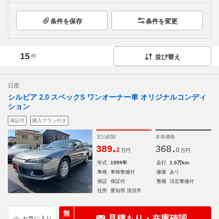
条件を保存
条件を変更
15
件
並び替え
日産
シルビア 2.0 スペックS ワンオーナー車 オリジナルコンディ
ション
保証付
購入プラン付き
支払総額
本体価格
.
.
389
368
2
0
万円
万円
年式
1999年
走行
1.0万km
車検
車検整備付
修復
あり
保証
保証付
整備
法定整備付
住所
愛知県 清須市
無
見積もり・在庫確認