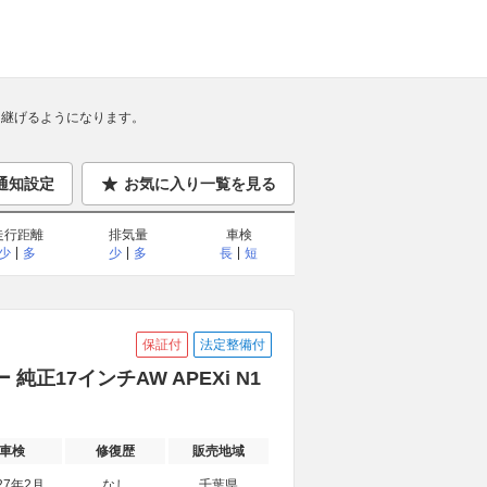
継げるようになります。
通知設定
お気に入り一覧を見る
走行距離
排気量
車検
少
多
少
多
長
短
保証付
法定整備付
 純正17インチAW APEXi N1
車検
修復歴
販売地域
27年2月
なし
千葉県