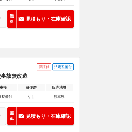
無
見積もり・在庫確認
料
保証付
法定整備付
 無事故無改造
車検
修復歴
販売地域
検整備付
なし
熊本県
無
見積もり・在庫確認
料