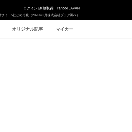
ログイン
[
新規取得
]
Yahoo! JAPAN
サイト5社との比較（2026年2月株式会社プラグ調べ）
オリジナル記事
マイカー