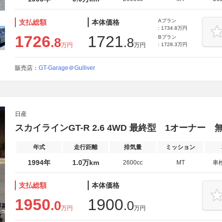
Aプラン
支払総額
本体価格
: 1734.8万円
1726
1721
Bプラン
.8
.8
万円
万円
: 1728.3万円
販売店：
GT-Garage＠Gulliver
日産
スカイラインGT-R 2.6 4WD 最終型 1オーナー
年式
走行距離
排気量
ミッション
1994年
1.0万km
2600cc
MT
車
支払総額
本体価格
1950
1900
.0
.0
万円
万円