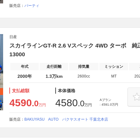
販売店：
パーティ
日産
スカイラインGT-R 2.6 Vスペック 4WD ターボ
13000
年式
走行距離
排気量
ミッション
2000年
1.3万km
2600cc
MT
20
支払総額
本体価格
4590
4580
Aプラン
.0
.0
万円
万円
: 4591.0万円
販売店：
BAKUYASU AUTO バクヤスオート 千葉北本店