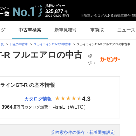
掲載レビュー
325,877
件
時点
※新車カタログのある自動車総合情報
2026.08.07
ログ
中古車検索
新車見積り
車買取
ニュース
一覧
日産の中古車
スカイラインGT-Rの中古車
スカイラインGT-R フルエアロの中古車
-R フルエアロの中古
提
供：
ラインGT-R の基本情報
4.3
カタログ情報
3964.0
-
km/L（WLTC）
：
万円
カタログ燃費：
検索条件の保存・新着通知設定