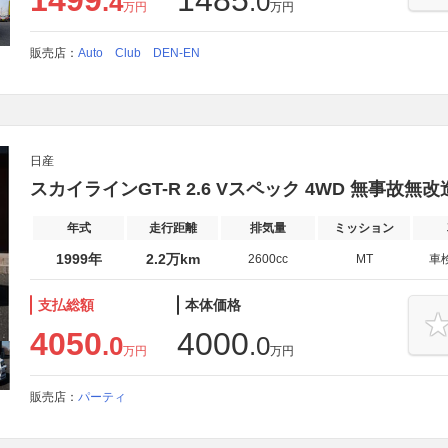
1499
1485
.4
.0
万円
万円
販売店：
Auto Club DEN-EN
日産
スカイラインGT-R 2.6 Vスペック 4WD 無事
年式
走行距離
排気量
ミッション
1999年
2.2万km
2600cc
MT
車
支払総額
本体価格
4050
4000
.0
.0
万円
万円
販売店：
パーティ