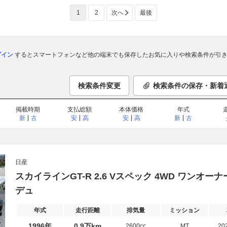
1
2
次へ
最後
ログイン
するとスマートフォンなど他の端末でも保存したお気に入りや検索条件が引き
検索条件変更
検索条件の保存・新着
掲載時期
支払総額
本体価格
年式
新
古
安
高
安
高
新
古
日産
スカイラインGT-R 2.6 Vスペック 4WD ワンオーナー
デュ
年式
走行距離
排気量
ミッション
1996年
0.9万km
2600cc
MT
20