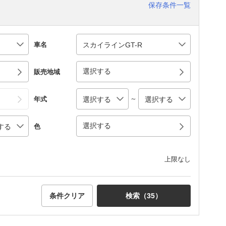
保存条件一覧
車名
選択する
販売地域
～
年式
選択する
色
上限なし
条件クリア
検索（
35
）