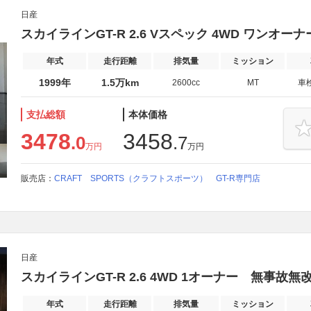
日産
スカイラインGT-R 2.6 Vスペック 4WD ワンオー
年式
走行距離
排気量
ミッション
1999年
1.5万km
2600cc
MT
車
支払総額
本体価格
3478
3458
.0
.7
万円
万円
販売店：
CRAFT SPORTS（クラフトスポーツ） GT-R専門店
日産
スカイラインGT-R 2.6 4WD 1オーナー 無事故
年式
走行距離
排気量
ミッション