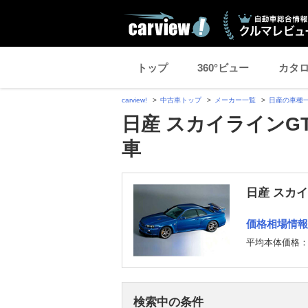
トップ
360°ビュー
カタ
carview!
中古車トップ
メーカー一覧
日産の車種
日産 スカイラインGT
車
日産 スカイ
価格相場情報
平均本体価格
検索中の条件