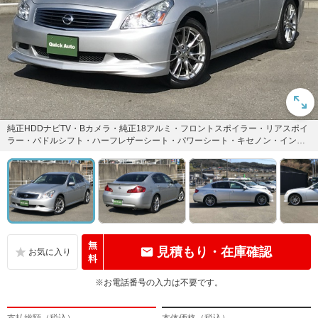
純正HDDナビTV・Bカメラ・純正18アルミ・フロントスポイラー・リアスポイ
ラー・パドルシフト・ハーフレザーシート・パワーシート・キセノン・インテ
リキー・ETC装備
無
見積もり・在庫確認
料
※お電話番号の入力は不要です。
支払総額（税込）
本体価格（税込）