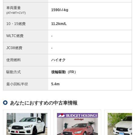
車両重量
1590/-/-
kg
(AT×MT×CVT)
10・15燃費
11.2km/L
WLTC燃費
-
JC08燃費
-
使用燃料
ハイオク
駆動方式
後輪駆動（FR）
最小回転半径
5.4
m
あなたにおすすめの中古車情報