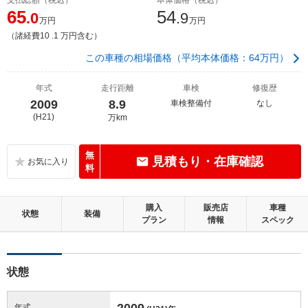
65
54
.0
.9
万円
万円
（諸経費10 .1 万円含む）
この車種の相場価格（平均本体価格：64万円）
年式
走行距離
車検
修復歴
2009
8.9
車検整備付
なし
(H21)
万km
無
見積もり・在庫確認
料
購入
販売店
車種
状態
装備
プラン
情報
スペック
状態
2009
年式