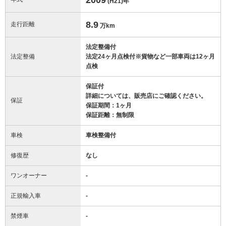
(H21)
年
8.9
走行距離
万km
法定整備付
法定整備
法定24ヶ月点検付※貨物など一部車両は12ヶ月
点検
保証付
詳細については、販売店にご確認ください。
保証
保証期間：1ヶ月
保証距離：無制限
車検
車検整備付
修復歴
なし
ワンオーナー
-
正規輸入車
-
禁煙車
-