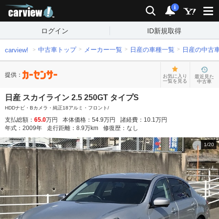
carview!
検索
通知
i
ログイン
ID新規取得
中古車トップ
メーカー一覧
日産の車種一覧
日産の中古
carview!
提供：
お気に入り
最近見た
一覧を見る
中古車
日産 スカイライン 2.5 250GT タイプS
HDDナビ・Bカメラ・純正18アルミ・フロント/
支払総額：
65.0
万円
本体価格：
54.9
万円
諸経費：
10.1
万円
年式：
2009
年
走行距離：
8.9
万km
修復歴：
なし
1
/
20