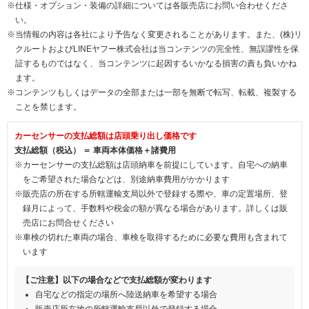
※仕様・オプション・装備の詳細については各販売店にお問い合わせくださ
い。
※当情報の内容は各社により予告なく変更されることがあります。また、(株)リ
クルートおよびLINEヤフー株式会社は当コンテンツの完全性、無誤謬性を保
証するものではなく、当コンテンツに起因するいかなる損害の責も負いかね
ます。
※コンテンツもしくはデータの全部または一部を無断で転写、転載、複製する
ことを禁じます。
カーセンサーの支払総額は店頭乗り出し価格です
支払総額（税込） ＝ 車両本体価格＋諸費用
※カーセンサーの支払総額は店頭納車を前提にしています。自宅への納車
をご希望された場合などは、別途納車費用がかかります
※販売店の所在する所轄運輸支局以外で登録する際や、車の定置場所、登
録月によって、手数料や税金の額が異なる場合があります。詳しくは販
売店にお問合せください
※車検の切れた車両の場合、車検を取得するために必要な費用も含まれて
います
【ご注意】以下の場合などで支払総額が変わります
自宅などの指定の場所へ陸送納車を希望する場合
販売店所在地の所轄運輸支局以外で登録する場合