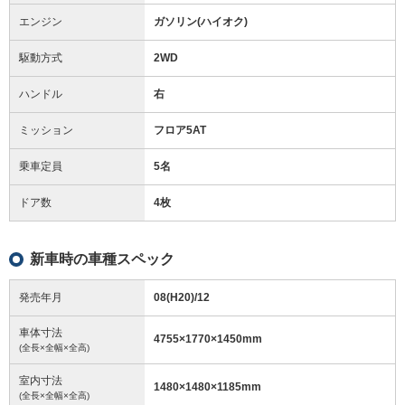
エンジン
ガソリン(ハイオク)
駆動方式
2WD
ハンドル
右
ミッション
フロア5AT
乗車定員
5名
ドア数
4枚
新車時の車種スペック
発売年月
08(H20)/12
車体寸法
4755
×
1770
×
1450
mm
(全長×全幅×全高)
室内寸法
1480
×
1480
×
1185
mm
(全長×全幅×全高)