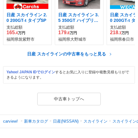
日産 スカイライン 2.
日産 スカイライン 3.
日産 スカイライ
0 200GT-t タイプSP
5 350GT ハイブリッ
0 200GT-t 
ド タイプP
60th リミテ
支払総額
支払総額
支払総額
165
179
218
.4
万円
.8
万円
.3
万円
福岡県筑紫野市
福岡県大野城市
福岡県春日市
日産 スカイラインの中古車をもっと見る
Yahoo! JAPAN IDでログイン
するとお気に入りに登録や複数見積もりがで
きるようになります。
中古車トップへ
新車カタログ
日産(NISSAN)
スカイライン
スカイライン
carview!