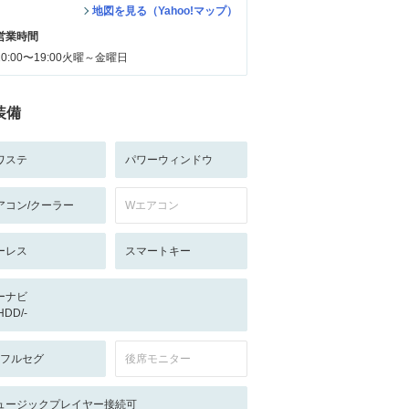
地図を見る（Yahoo!マップ）
営業時間
10:00〜19:00火曜～金曜日
装備
ワステ
パワーウィンドウ
アコン/クーラー
Wエアコン
ーレス
スマートキー
ーナビ
/HDD/-
V:フルセグ
後席モニター
ュージックプレイヤー接続可