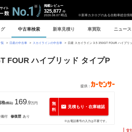
掲載レビュー
325,877
件
時点
※新車カタログのある自動車総合情報
2026.08.07
ログ
中古車検索
新車見積り
車買取
ニュース
一覧
日産の中古車
スカイラインの中古車
日産 スカイライン 3.5 350GT FOUR ハイブリ
0GT FOUR ハイブリッド タイプP
提供：
169
価格
.9
万円
無
(税込)
見積もり・在庫確認
料
整備付
修復歴
あり
※お電話番号の入力は不要です。
支