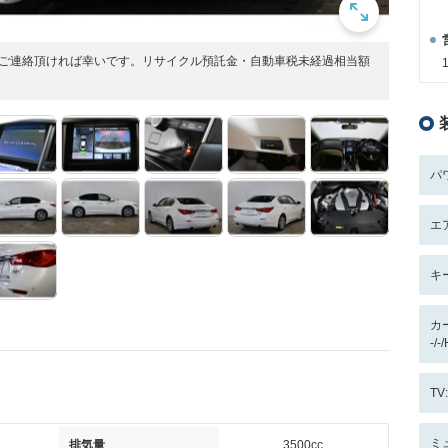
にご連絡頂ければ幸いです。リサイクル預託金・自動車税未経過相当額
パ
エ
キ
カ
-/-
T
ミ
排気量
3500cc