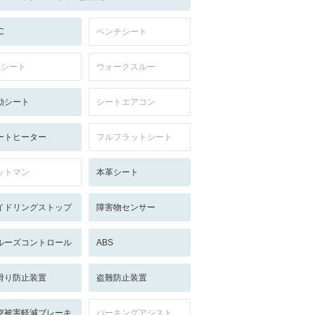
C
ベンチシート
列シート
ウォークスルー
動シート
シートエアコン
ートヒーター
フルフラットシート
ットマン
本革シート
イドリングストップ
障害物センサー
ルーズコントロール
ABS
滑り防止装置
盗難防止装置
突被害軽減ブレーキ
パーキングアシスト