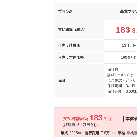
プラン名
基本プラ
183
.3
支払総額（税込）
※内：諸費用
13
.4
万円
※内：本体価格
169
.9
万
保証付
詳細については、
保証
にご確認ください
保証期間：3ヶ月
保証距離：3,000
183
支払総額
.3
本体
万円
(税込)
（諸経費13.4万円含む）
年式
2015年
走行距離
7.8万km
車検
車検