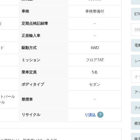
車検
車検整備付
ET
り
定期点検記録簿
-
3
正規輸入車
-
電
ド
駆動方式
4WD
ミッション
フロア7AT
シ
乗車定員
5名
オ
ボディタイプ
セダン
ア
トパール
禁煙車
-
ール
ク
リサイクル
リ済込
横
衝