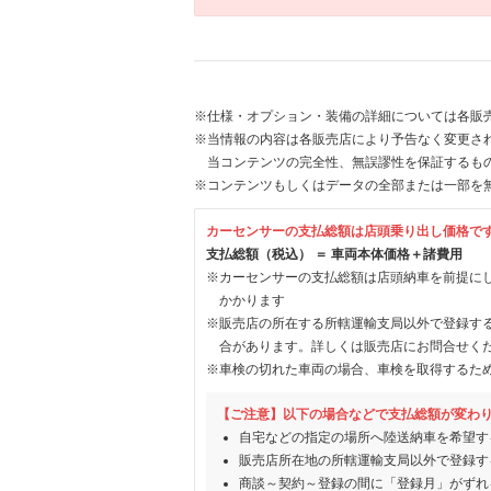
※仕様・オプション・装備の詳細については各販
※当情報の内容は各販売店により予告なく変更され
当コンテンツの完全性、無誤謬性を保証するも
※コンテンツもしくはデータの全部または一部を
カーセンサーの支払総額は店頭乗り出し価格で
支払総額（税込） ＝ 車両本体価格＋諸費用
※カーセンサーの支払総額は店頭納車を前提に
かかります
※販売店の所在する所轄運輸支局以外で登録す
合があります。詳しくは販売店にお問合せく
※車検の切れた車両の場合、車検を取得するた
【ご注意】以下の場合などで支払総額が変わ
自宅などの指定の場所へ陸送納車を希望す
販売店所在地の所轄運輸支局以外で登録す
商談～契約～登録の間に「登録月」がずれ