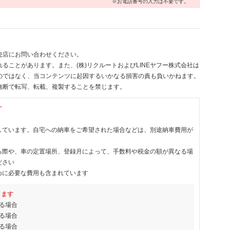
※お電話番号の入力は不要です。
売店にお問い合わせください。
ることがあります。また、(株)リクルートおよびLINEヤフー株式会社は
のではなく、当コンテンツに起因するいかなる損害の責も負いかねます。
無断で転写、転載、複製することを禁じます。
す
しています。自宅への納車をご希望された場合などは、別途納車費用が
る際や、車の定置場所、登録月によって、手数料や税金の額が異なる場
ださい
めに必要な費用も含まれています
ります
る場合
る場合
る場合