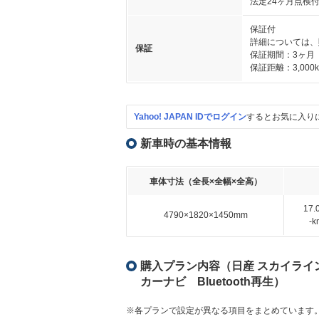
法定24ヶ月点検
保証付
詳細については、
保証
保証期間：3ヶ月
保証距離：3,000
Yahoo! JAPAN IDでログイン
するとお気に入り
新車時の基本情報
車体寸法（全長×全幅×全高）
17
4790×1820×1450mm
-
購入プラン内容（日産 スカイライン 3.
カーナビ Bluetooth再生）
※各プランで設定が異なる項目をまとめています