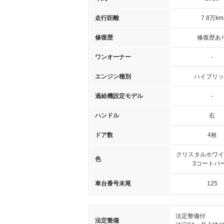
走行距離
7.8万km
修復歴
修復歴あ
ワンオーナー
-
エンジン種別
ハイブリッ
過給機設定モデル
-
ハンドル
右
ドア数
4枚
クリスタルホワイ
色
3コートパ
車台番号末尾
125
法定整備付
法定整備