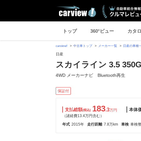
トップ
360°ビュー
カタ
carview!
中古車トップ
メーカー一覧
日産の車種
日産
スカイライン 3.5 35
4WD メーカーナビ Bluetooth再生
保証付
183
支払総額
.3
本体
万円
(税込)
（諸経費13.4万円含む）
年式
2015年
走行距離
7.8万km
車検
車検