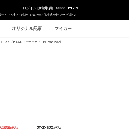
ログイン
[
新規取得
]
Yahoo! JAPAN
サイト5社との比較（2026年2月株式会社プラグ調べ）
オリジナル記事
マイカー
ッド タイプP 4WD メーカーナビ Bluetooth再生
払総額
本体価格
(税込)
(税込)