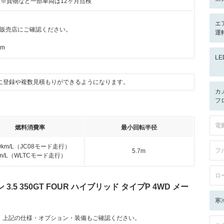
付※貨物など一部車両は12ヶ月点検
エ
販売店にご確認ください。
運
km
L
に登録や複数見積もりができるようになります。
カ
フ
電
燃料消費率
最小回転半径
.0km/L（JC08モード走行）
フ
5.7m
km/L（WLTCモード走行）
ロ
5 350GT FOUR ハイブリッド タイプP 4WD メー
寒
。上記の仕様・オプション・装備もご確認ください。