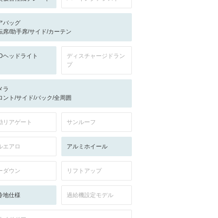
アバッグ
転席/助手席/サイド/カーテン
EDヘッドライト
ディスチャージドラン
プ
メラ
ロント/サイド/バック/全周囲
動リアゲート
サンルーフ
ルエアロ
アルミホイール
ーダウン
リフトアップ
冷地仕様
過給機設定モデル