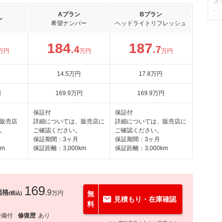
ス
-
Aプラン
Bプラン
ン
希望ナンバー
ヘッドライトリフレッシュ
184
187
.4
.7
万円
万円
万円
14
.5
万円
17
.8
万円
円
169
.9
万円
169
.9
万円
保証付
保証付
販売店
詳細については、販売店に
詳細については、販売店に
。
ご確認ください。
ご確認ください。
保証期間：3ヶ月
保証期間：3ヶ月
km
保証距離：3,000km
保証距離：3,000km
169
価格
.9
万円
無
(税込)
見積もり・在庫確認
料
整備付
修復歴
あり