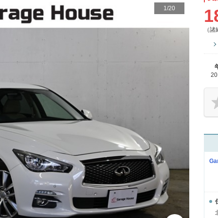
1
/
20
1
（諸
2
Ga