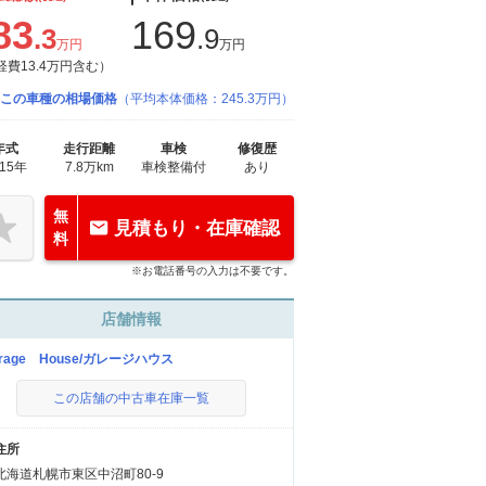
83
169
.3
.9
万円
万円
経費13.4万円含む）
この車種の相場価格
（平均本体価格：245.3万円）
年式
走行距離
車検
修復歴
015年
7.8万km
車検整備付
あり
無
見積もり・在庫確認
料
※お電話番号の入力は不要です。
店舗情報
rage House/ガレージハウス
この店舗の中古車在庫一覧
住所
北海道札幌市東区中沼町80-9