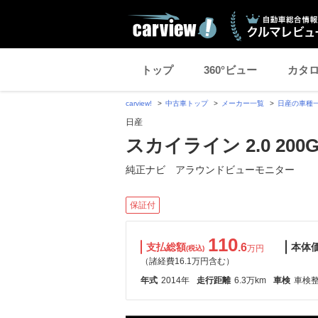
トップ
360°ビュー
カタ
carview!
中古車トップ
メーカー一覧
日産の車種
日産
スカイライン 2.0 200G
純正ナビ アラウンドビューモニター
保証付
110
支払総額
.6
本体
万円
(税込)
（諸経費16.1万円含む）
年式
2014年
走行距離
6.3万km
車検
車検