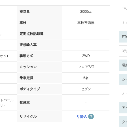
TV:
排気量
2000cc
車検
車検整備無
ミ
し
定期点検記録簿
-
ET
正規輸入車
-
3
オク)
駆動方式
2WD
電
ミッション
フロア7AT
乗車定員
5名
シ
ボディタイプ
セダン
オ
トパール
禁煙車
-
ール
ア
リサイクル
リ済込
ク