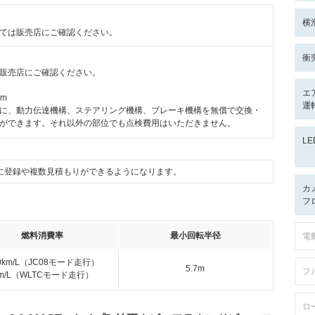
横
ては販売店にご確認ください。
衝
販売店にご確認ください。
エ
km
運
に、動力伝達機構、ステアリング機構、ブレーキ機構を無償で交換・
ができます。それ以外の部位でも点検費用はいただきません。
L
に登録や複数見積もりができるようになります。
カ
フ
燃料消費率
最小回転半径
電
.0km/L（JC08モード走行）
5.7m
フ
km/L（WLTCモード走行）
ロ