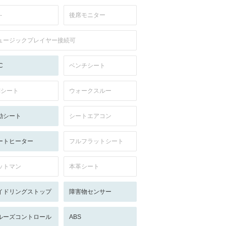
-
後席モニター
ュージックプレイヤー接続可
C
ベンチシート
列シート
ウォークスルー
動シート
シートエアコン
ートヒーター
フルフラットシート
ットマン
本革シート
イドリングストップ
障害物センサー
ルーズコントロール
ABS