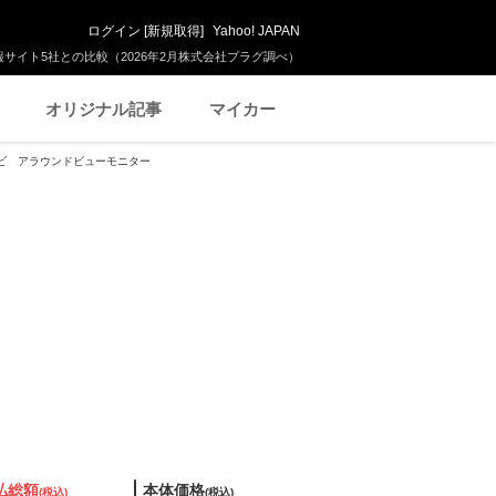
ログイン
[
新規取得
]
Yahoo! JAPAN
サイト5社との比較（2026年2月株式会社プラグ調べ）
オリジナル記事
マイカー
純正ナビ アラウンドビューモニター
払総額
本体価格
(税込)
(税込)