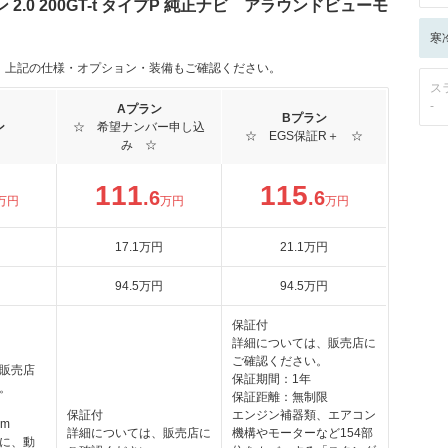
.0 200GT-t タイプP 純正ナビ アラウンドビューモ
寒
。上記の仕様・オプション・装備もご確認ください。
ス
-
Aプラン
Bプラン
ン
☆ 希望ナンバー申し込
☆ EGS保証R＋ ☆
み ☆
111
115
.6
.6
万円
万円
万円
17
.1
万円
21
.1
万円
94
.5
万円
94
.5
万円
保証付
詳細については、販売店に
ご確認ください。
販売店
保証期間：1年
。
保証距離：無制限
保証付
エンジン補器類、エアコン
km
詳細については、販売店に
機構やモーターなど154部
に、動