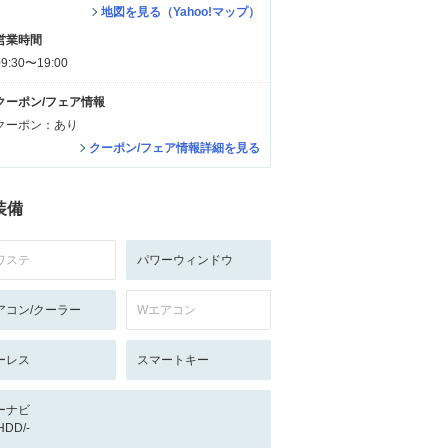
地図を見る（Yahoo!マップ）
営業時間
09:30〜19:00
クーポン/フェア情報
クーポン：あり
クーポン/フェア情報詳細を見る
装備
ワステ
パワーウィンドウ
アコン/クーラー
Wエアコン
ーレス
スマートキー
ーナビ
/HDD/-