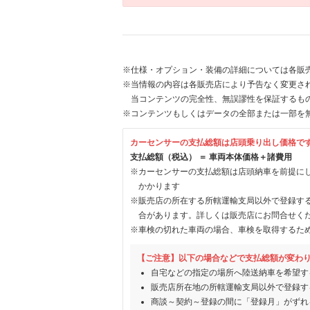
※仕様・オプション・装備の詳細については各販
※当情報の内容は各販売店により予告なく変更され
当コンテンツの完全性、無誤謬性を保証するも
※コンテンツもしくはデータの全部または一部を
カーセンサーの支払総額は店頭乗り出し価格で
支払総額（税込） ＝ 車両本体価格＋諸費用
※カーセンサーの支払総額は店頭納車を前提に
かかります
※販売店の所在する所轄運輸支局以外で登録す
合があります。詳しくは販売店にお問合せく
※車検の切れた車両の場合、車検を取得するた
【ご注意】以下の場合などで支払総額が変わ
自宅などの指定の場所へ陸送納車を希望す
販売店所在地の所轄運輸支局以外で登録す
商談～契約～登録の間に「登録月」がずれ