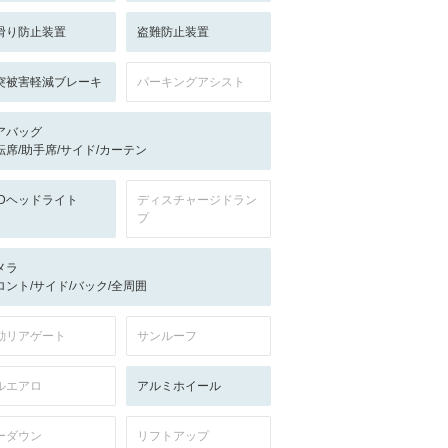
滑り防止装置
盗難防止装置
突被害軽減ブレーキ
パーキングアシスト
アバッグ
転席/助手席/サイド/カーテン
EDヘッドライト
ディスチャージドラン
プ
メラ
ロント/サイド/バック/全周囲
動リアゲート
サンルーフ
ルエアロ
アルミホイール
ーダウン
リフトアップ