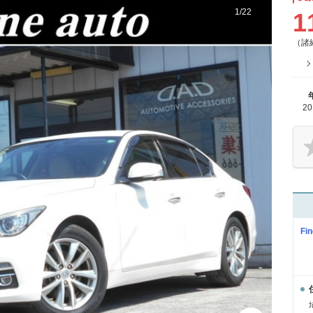
1
/
22
1
（諸
2
Fi