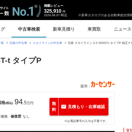
掲載レビュー
325,910
件
時点
※新車カタログのある自動車総合情報
2026.08.07
ログ
中古車検索
新車見積り
車買取
ニュース
一覧
日産の中古車
スカイラインの中古車
日産 スカイライン 2.0 200GT-t タイプP 
T-t タイプP
提供：
94
価格
.5
万円
無
(税込)
見積もり・在庫確認
料
整備無
修復歴
なし
※お電話番号の入力は不要です。
支