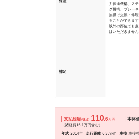
保証
力伝達機構、ステ
グ機構、ブレーキ
無償で交換・修理
ることができます
以外の部位でも点
はいただきません
補足
-
110
支払総額
.6
本体
万円
(税込)
（諸経費16.1万円含む）
年式
2014年
走行距離
6.3万km
車検
車検