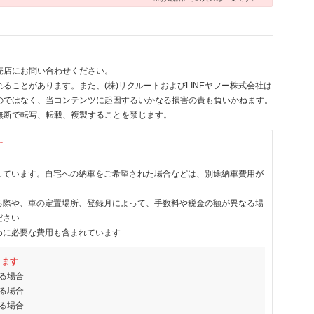
売店にお問い合わせください。
ることがあります。また、(株)リクルートおよびLINEヤフー株式会社は
のではなく、当コンテンツに起因するいかなる損害の責も負いかねます。
無断で転写、転載、複製することを禁じます。
す
しています。自宅への納車をご希望された場合などは、別途納車費用が
る際や、車の定置場所、登録月によって、手数料や税金の額が異なる場
ださい
めに必要な費用も含まれています
ります
る場合
る場合
る場合