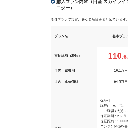
購入プラン内容（日産 スカイライン 2
ニター）
※各プランで設定が異なる項目をまとめています
プラン名
基本プラ
110
.6
支払総額（税込）
※内：諸費用
16
.1
万円
※内：本体価格
94
.5
万円
保証付
詳細については、
にご確認ください
保証期間：6ヶ月
保証距離：5,000
エンジン関係を基