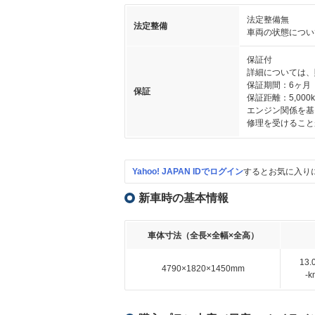
法定整備無
法定整備
車両の状態につい
保証付
詳細については、
保証期間：6ヶ月
保証
保証距離：5,000
エンジン関係を基
修理を受けること
Yahoo! JAPAN IDでログイン
するとお気に入り
新車時の基本情報
車体寸法（全長×全幅×全高）
13
4790×1820×1450mm
-