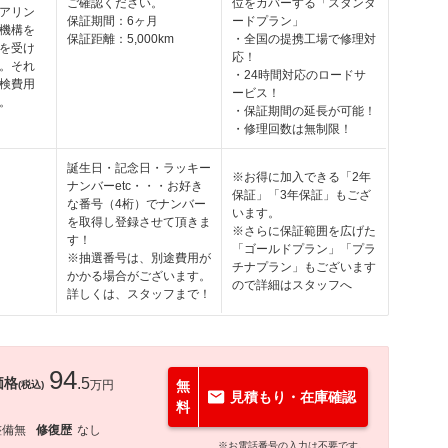
ご確認ください。
位をカバーする「スタンダ
アリン
保証期間：6ヶ月
ードプラン」
機構を
保証距離：5,000km
・全国の提携工場で修理対
を受け
応！
。それ
・24時間対応のロードサ
検費用
ービス！
。
・保証期間の延長が可能！
・修理回数は無制限！
誕生日・記念日・ラッキー
※お得に加入できる「2年
ナンバーetc・・・お好き
保証」「3年保証」もござ
な番号（4桁）でナンバー
います。
を取得し登録させて頂きま
※さらに保証範囲を広げた
す！
「ゴールドプラン」「プラ
※抽選番号は、別途費用が
チナプラン」もございます
かかる場合がございます。
ので詳細はスタッフへ
詳しくは、スタッフまで！
94
価格
.5
万円
無
(税込)
見積もり・在庫確認
料
整備無
修復歴
なし
※お電話番号の入力は不要です。