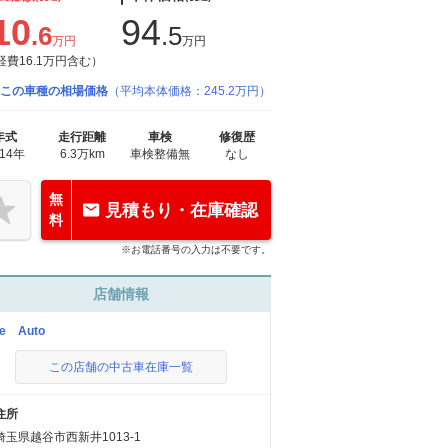
10
94
.6
.5
万円
万円
経費16.1万円含む）
この車種の相場価格
（平均本体価格：245.2万円）
年式
走行距離
車検
修復歴
014年
6.3万km
車検整備無
なし
無
見積もり・在庫確認
料
※お電話番号の入力は不要です。
店舗情報
ne Auto
この店舗の中古車在庫一覧
住所
埼玉県越谷市西新井1013-1