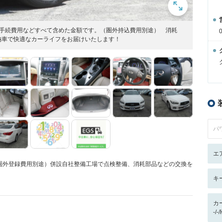
録手続費用などすべて含めた金額です。（圏外持込費用別途） 消耗
納車で快適なカーライフをお届けいたします！
パ
エ
圏外登録費用別途）併設自社整備工場で点検整備、消耗部品などの交換を
キ
カ
-/-