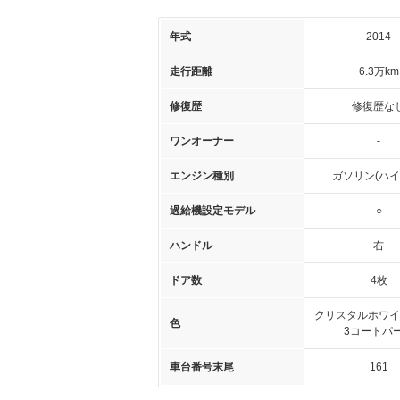
年式
2014
走行距離
6.3万km
修復歴
修復歴な
ワンオーナー
-
エンジン種別
ガソリン(ハイ
過給機設定モデル
○
ハンドル
右
ドア数
4枚
クリスタルホワイ
色
3コートパ
車台番号末尾
161