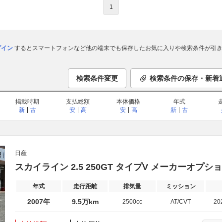
1
ログイン
するとスマートフォンなど他の端末でも保存したお気に入りや検索条件が引き
検索条件変更
検索条件の保存・新着
掲載時期
支払総額
本体価格
年式
新
古
安
高
安
高
新
古
日産
スカイライン 2.5 250GT タイプV メーカーオプシ
年式
走行距離
排気量
ミッション
2007年
9.5万km
2500cc
AT/CVT
20