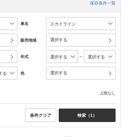
保存条件一覧
車名
選択する
販売地域
～
年式
選択する
色
上限なし
条件クリア
検索（
1
）