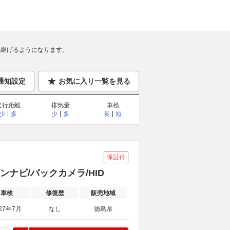
継げるようになります。
通知設定
お気に入り一覧を見る
走行距離
排気量
車検
少
多
少
多
長
短
保証付
ョンナビ/バックカメラ/HID
車検
修復歴
販売地域
27年7月
なし
徳島県