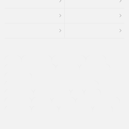
４ＷＤ
定期点検記録簿
ワンオーナーカー
福祉車両
メーカー系販売店取り扱い車
修復歴無し
アルミホイール
寒冷地仕様車
過給機設定モデル（ターボ・スーパーチャージャーなど)
ETC
CDプレーヤー
カーナビゲーション
禁煙車
法定整備付き
保証付き
エアバッグ
ディスチャージドランプ
支払総顔あり
クーポンあり
車両品質評価書付
新着車両