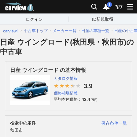
carview!
検索
通知
i
ログイン
ID新規取得
中古車トップ
メーカー一覧
日産の車種一覧
日産の中古
carview!
日産 ウイングロード(秋田県・秋田市)の
中古車
日産 ウイングロード の基本情報
カタログ情報
3.9
価格相場情報
42.4
平均本体価格：
万円
検索中の条件
保存条件一覧
秋田市