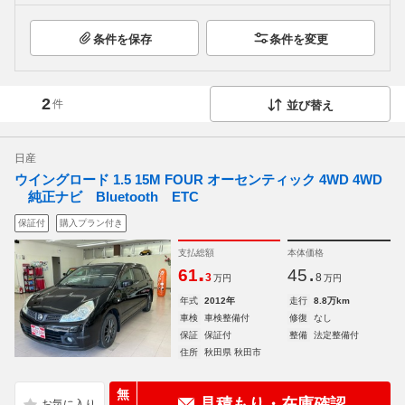
条件を保存
条件を変更
2
件
並び替え
日産
ウイングロード 1.5 15M FOUR オーセンティック 4WD 4WD
純正ナビ Bluetooth ETC
保証付
購入プラン付き
支払総額
本体価格
.
.
61
45
3
8
万円
万円
年式
2012年
走行
8.8万km
車検
車検整備付
修復
なし
保証
保証付
整備
法定整備付
住所
秋田県 秋田市
無
見積もり・在庫確認