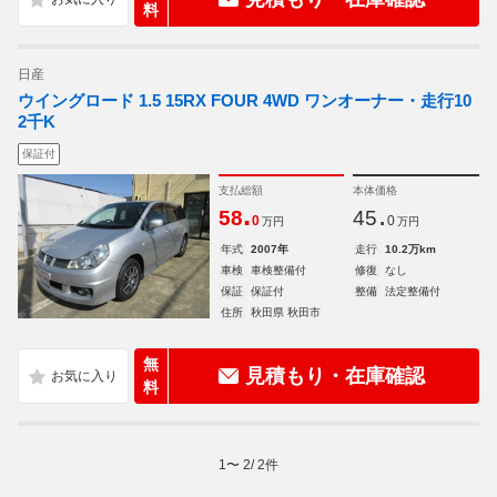
料
日産
ウイングロード 1.5 15RX FOUR 4WD ワンオーナー・走行10
2千K
保証付
支払総額
本体価格
.
.
58
45
0
0
万円
万円
年式
2007年
走行
10.2万km
車検
車検整備付
修復
なし
保証
保証付
整備
法定整備付
住所
秋田県 秋田市
無
見積もり・在庫確認
料
1
〜
2
/
2
件