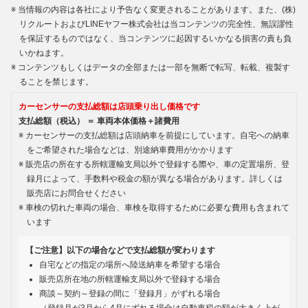
当情報の内容は各社により予告なく変更されることがあります。また、(株)
リクルートおよびLINEヤフー株式会社は当コンテンツの完全性、無誤謬性
を保証するものではなく、当コンテンツに起因するいかなる損害の責も負
いかねます。
コンテンツもしくはデータの全部または一部を無断で転写、転載、複製す
ることを禁じます。
カーセンサーの支払総額は店頭乗り出し価格です
支払総額（税込） ＝ 車両本体価格＋諸費用
カーセンサーの支払総額は店頭納車を前提にしています。自宅への納車
をご希望された場合などは、別途納車費用がかかります
販売店の所在する所轄運輸支局以外で登録する際や、車の定置場所、登
録月によって、手数料や税金の額が異なる場合があります。詳しくは
販売店にお問合せください
車検の切れた車両の場合、車検を取得するために必要な費用も含まれて
います
【ご注意】以下の場合などで支払総額が変わります
自宅などの指定の場所へ陸送納車を希望する場合
販売店所在地の所轄運輸支局以外で登録する場合
商談～契約～登録の間に「登録月」がずれる場合