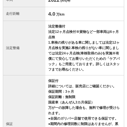
(R4)
年
4.0
走行距離
万km
法定整備付
法定12ヶ月点検付※貨物など一部車両は6ヶ月
点検
1.車検の残りがある車に関しましては法定12ヶ
法定整備
月点検を実施2.車検の残りがない車に関しまし
ては法定24ヶ月点検(車検取得のみ)を実施※有
償にて安心してお乗りいただくための「ケアパ
ック」もご用意しております。詳しくはスタッ
フまでお尋ねください。
保証付
詳細については、販売店にご確認ください。
保証期間：3ヶ月
保証距離：無制限
国産車（あんぜん3カ月保証）
万が一の故障した場合も、無料で修理が受けら
れます。
●全国のガリバー店舗で使用できる保証です。
保証
●期間内の修理回数に制限はありませんが、累