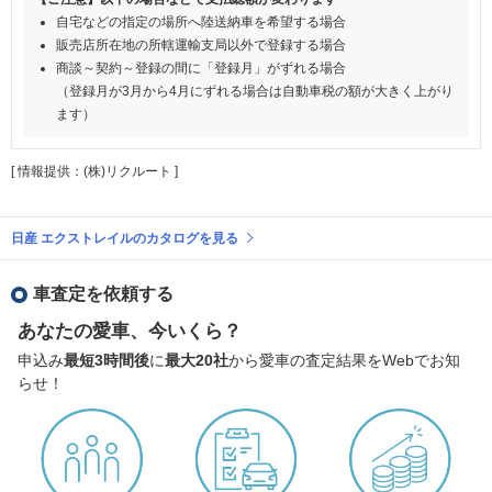
自宅などの指定の場所へ陸送納車を希望する場合
販売店所在地の所轄運輸支局以外で登録する場合
商談～契約～登録の間に「登録月」がずれる場合
（登録月が3月から4月にずれる場合は自動車税の額が大きく上がり
ます）
[ 情報提供：(株)リクルート ]
日産 エクストレイルのカタログを見る
車査定を依頼する
あなたの愛車、今いくら？
申込み
最短3時間後
に
最大20社
から愛車の査定結果をWebでお知
らせ！