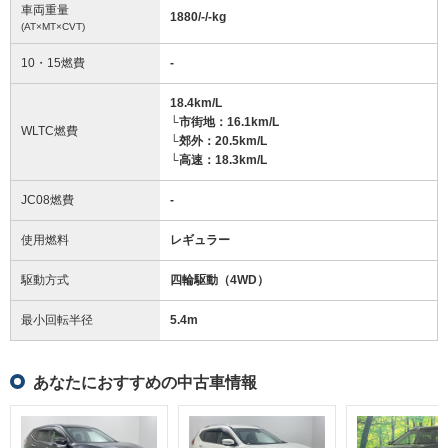
車両重量
1880/-/-
kg
(AT×MT×CVT)
10・15燃費
-
18.4km/L
└市街地：16.1km/L
WLTC燃費
└郊外：20.5km/L
└高速：18.3km/L
JC08燃費
-
使用燃料
レギュラー
駆動方式
四輪駆動（4WD）
最小回転半径
5.4
m
あなたにおすすめの中古車情報