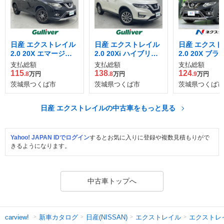
日産 エクストレイル
日産 エクストレイル
日産 エクスト
2.0 20X エマージェ
2.0 20Xi ハイブリッ
2.0 20X ブラ
ンシーブレーキパッ
ド
クストリーマー
支払総額
支払総額
支払総額
ケージ 2列車 4WD
マージェンシ
115
138
124
.8
万円
.8
万円
.9
万円
ーキ パッケー
茨城県つくば市
茨城県つくば市
茨城県つくば市
車 4WD
日産 エクストレイルの中古車をもっと見る
Yahoo! JAPAN IDでログイン
するとお気に入りに登録や複数見積もりがで
きるようになります。
中古車トップへ
新車カタログ
日産(NISSAN)
エクストレイル
エクストレ
carview!