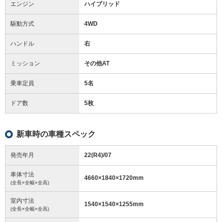
エンジン
ハイブリッド
駆動方式
4WD
ハンドル
右
ミッション
その他AT
乗車定員
5名
ドア数
5枚
新車時の車種スペック
発売年月
22(R4)/07
車体寸法
4660
×
1840
×
1720
mm
(全長×全幅×全高)
室内寸法
1540
×
1540
×
1255
mm
(全長×全幅×全高)