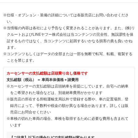
※仕様・オプション・装備の詳細については各販売店にお問い合わせくださ
い。
※当情報の内容は各社により予告なく変更されることがあります。また、(株)リ
クルートおよびLINEヤフー株式会社は当コンテンツの完全性、無誤謬性を保
証するものではなく、当コンテンツに起因するいかなる損害の責も負いかね
ます。
※コンテンツもしくはデータの全部または一部を無断で転写、転載、複製する
ことを禁じます。
カーセンサーの支払総額は店頭乗り出し価格です
支払総額（税込） ＝ 車両本体価格＋諸費用
※カーセンサーの支払総額は店頭納車を前提にしています。自宅への納車
をご希望された場合などは、別途納車費用がかかります
※販売店の所在する所轄運輸支局以外で登録する際や、車の定置場所、登
録月によって、手数料や税金の額が異なる場合があります。詳しくは販
売店にお問合せください
※車検の切れた車両の場合、車検を取得するために必要な費用も含まれて
います
【ご注意】以下の場合などで支払総額が変わります