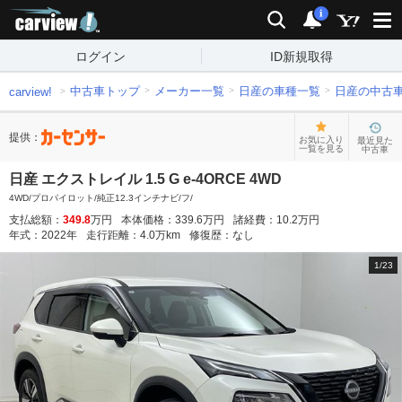
carview!
検索
通知
i
ログイン
ID新規取得
中古車トップ
メーカー一覧
日産の車種一覧
日産の中古
carview!
提供：
お気に入り
最近見た
一覧を見る
中古車
日産 エクストレイル 1.5 G e-4ORCE 4WD
4WD/プロパイロット/純正12.3インチナビ/フ/
支払総額：
349.8
万円
本体価格：
339.6
万円
諸経費：
10.2
万円
年式：
2022
年
走行距離：
4.0
万km
修復歴：
なし
1
/
23