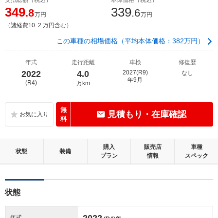
349
339
.8
.6
万円
万円
（諸経費10 .2 万円含む）
この車種の相場価格（平均本体価格：382万円）
年式
走行距離
車検
修復歴
2022
4.0
2027(R9)
なし
年9月
(R4)
万km
無
見積もり・在庫確認
料
購入
販売店
車種
状態
装備
プラン
情報
スペック
状態
2022
年式