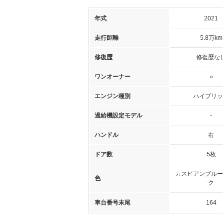
年式
2021
走行距離
5.8万km
修復歴
修復歴な
ワンオーナー
○
エンジン種別
ハイブリッ
過給機設定モデル
-
ハンドル
右
ドア数
5枚
カスピアンブルー
色
ク
車台番号末尾
164