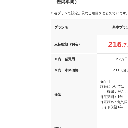
整備車両）
※各プランで設定が異なる項目をまとめています
プラン名
基本プラ
215
.7
支払総額（税込）
※内：諸費用
12
.7
万円
※内：本体価格
203
.0
万
保証付
詳細については、
にご確認ください
保証
保証期間：1年
保証距離：無制限
ワイド保証1年