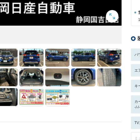
パ
エ
キ
カ
-/
T
ミ