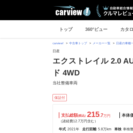
トップ
360°ビュー
カタ
carview!
中古車トップ
メーカー一覧
日産の車種
日産
エクストレイル 2.0 A
ド 4WD
当社整備車両
保証付
215
支払総額
.7
本体
万円
(税込)
（諸経費12.7万円含む）
年式
2021年
走行距離
5.8万km
車検
車検