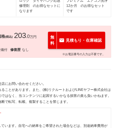
ロック タイヤパンク応急
プレミアム エアコン洗浄
修理剤 のお得なセットに
12か月 のお得なセット
なります
です
203
価格
.0
万円
無
(税込)
見積もり・在庫確認
料
整備付
修復歴
なし
※お電話番号の入力は不要です。
売店にお問い合わせください。
ることがあります。また、(株)リクルートおよびLINEヤフー株式会社は
のではなく、当コンテンツに起因するいかなる損害の責も負いかねます。
無断で転写、転載、複製することを禁じます。
す
しています。自宅への納車をご希望された場合などは、別途納車費用が