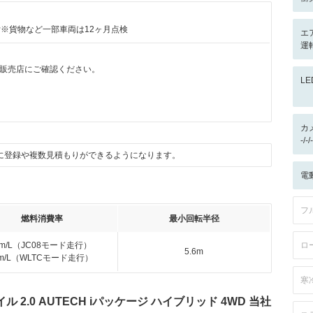
付※貨物など一部車両は12ヶ月点検
エ
運
販売店にご確認ください。
L
カ
-/
に登録や複数見積もりができるようになります。
電
フ
燃料消費率
最小回転半径
km/L（JC08モード走行）
ロ
5.6m
km/L（WLTCモード走行）
寒
2.0 AUTECH iパッケージ ハイブリッド 4WD 当社