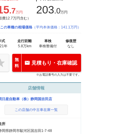
15
203
.7
.0
万円
万円
経費12.7万円含む）
この車種の相場価格
（平均本体価格：141.1万円）
年式
走行距離
車検
修復歴
021年
5.8万km
車検整備付
なし
無
見積もり・在庫確認
料
※お電話番号の入力は不要です。
店舗情報
岡日産自動車（株）静岡国吉田店
この店舗の中古車在庫一覧
住所
静岡県静岡市駿河区国吉田1-7-48