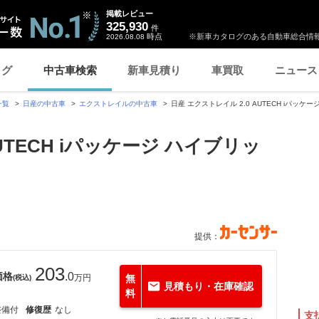
掲載レビュー
325,930
件
時点
※新車カタログのある自動車総合情報
2026.08.08
ログ
中古車検索
新車見積り
車買取
ニュース
一覧
日産の中古車
エクストレイルの中古車
日産 エクストレイル 2.0 AUTECH iパッケ
UTECH iパッケージ ハイブリッ
提供：
203
価格
.0
万円
無
(税込)
見積もり・在庫確認
料
整備付
修復歴
なし
支