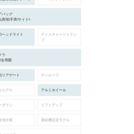
アバッグ
転席/助手席/サイド/-
EDヘッドライト
ディスチャージドラン
プ
メラ
-/-/全周囲
動リアゲート
サンルーフ
ルエアロ
アルミホイール
ーダウン
リフトアップ
冷地仕様
過給機設定モデル