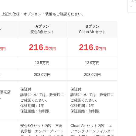
ス
-
。上記の仕様・オプション・装備もご確認ください。
Aプラン
Bプラン
ン
安心3点セット
Clean Air セット
216
216
.5
.9
万円
万円
万円
13
.5
万円
13
.9
万円
円
203
.0
万円
203
.0
万円
保証付
保証付
販売店
詳細については、販売店に
詳細については、販売店に
。
ご確認ください。
ご確認ください。
保証期間：1年
保証期間：1年
保証距離：無制限
保証距離：無制限
安心3点セット内容 三角
Clean Air セット内容 エ
表示板 ナンバープレート
アコンクリーンフィルター