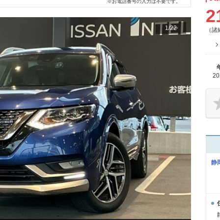
※お電話番号の入力は不要です。
2
1
/
22
（諸
2
静