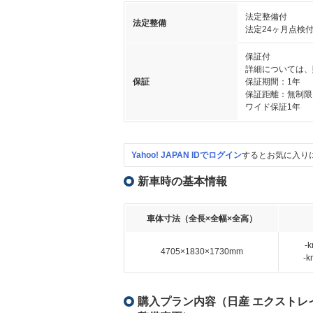
法定整備付
法定整備
法定24ヶ月点検
保証付
詳細については、
保証
保証期間：1年
保証距離：無制限
ワイド保証1年
Yahoo! JAPAN IDでログイン
するとお気に入り
新車時の基本情報
車体寸法（全長×全幅×全高）
-
4705×1830×1730mm
-
購入プラン内容（日産 エクストレイル 