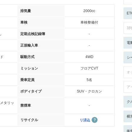
排気量
2000cc
ET
車検
車検整備付
3
し
定期点検記録簿
-
電
正規輸入車
-
ド
駆動方式
4WD
シ
ミッション
フロアCVT
オ
乗車定員
5名
ア
ボディタイプ
SUV・クロカン
ク
メタリッ
禁煙車
-
横
リサイクル
リ済込
衝