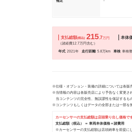
補足
-
215
支払総額
.7
本体
万円
(税込)
（諸経費12.7万円含む）
年式
2021年
走行距離
5.8万km
車検
車検
※仕様・オプション・装備の詳細については各販
※当情報の内容は各販売店により予告なく変更され
当コンテンツの完全性、無誤謬性を保証するも
※コンテンツもしくはデータの全部または一部を
カーセンサーの支払総額は店頭乗り出し価格で
支払総額（税込） ＝ 車両本体価格＋諸費用
※カーセンサーの支払総額は店頭納車を前提に