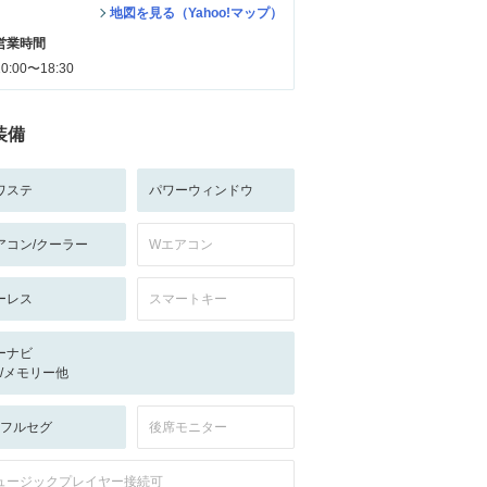
地図を見る（Yahoo!マップ）
営業時間
10:00〜18:30
装備
ワステ
パワーウィンドウ
アコン/クーラー
Wエアコン
ーレス
スマートキー
ーナビ
-/-/メモリー他
V:フルセグ
後席モニター
ュージックプレイヤー接続可