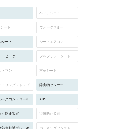
C
ベンチシート
列シート
ウォークスルー
動シート
シートエアコン
ートヒーター
フルフラットシート
ットマン
本革シート
イドリングストップ
障害物センサー
ルーズコントロール
ABS
滑り防止装置
盗難防止装置
突被害軽減ブレーキ
パーキングアシスト