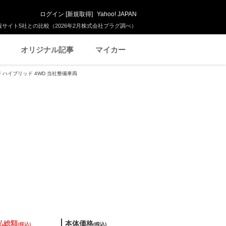
ログイン
[
新規取得
]
Yahoo! JAPAN
サイト5社との比較（2026年2月株式会社プラグ調べ）
オリジナル記事
マイカー
ージ ハイブリッド 4WD 当社整備車両
払総額
本体価格
(税込)
(税込)