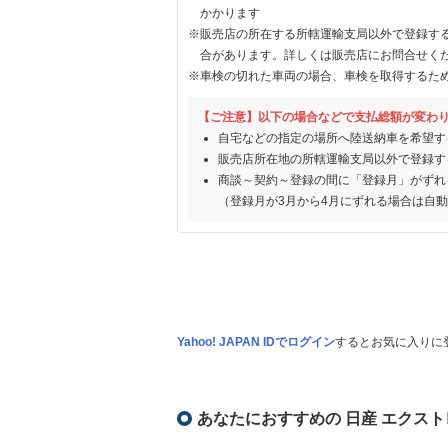
かかります
※販売店の所在する所轄運輸支局以外で登録す
合があります。詳しくは販売店にお問合せく
※車検の切れた車両の場合、車検を取得するた
【ご注意】以下の場合などで支払総額が変わ
自宅などの指定の場所へ陸送納車を希望す
販売店所在地の所轄運輸支局以外で登録す
商談～契約～登録の間に「登録月」がずれ
（登録月が3月から4月にずれる場合は自
Yahoo! JAPAN IDでログイン
するとお気に入りに
あなたにおすすめの 日産 エクスト