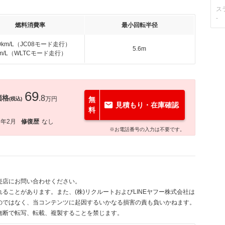
ス
-
燃料消費率
最小回転半径
.0km/L（JC08モード走行）
5.6m
km/L（WLTCモード走行）
69
価格
.8
万円
無
(税込)
見積もり・在庫確認
料
7年2月
修復歴
なし
※お電話番号の入力は不要です。
売店にお問い合わせください。
ることがあります。また、(株)リクルートおよびLINEヤフー株式会社は
のではなく、当コンテンツに起因するいかなる損害の責も負いかねます。
無断で転写、転載、複製することを禁じます。