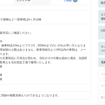
リサイクル
リ済込
衝
エ
運転
付※貨物など一部車両は6ヶ月点検
L
販売店にご確認ください。
km
、納車時走行kmよりプラス5，000kmまでのいずれか早い方となりま
カ
理金額の上限はありません。新車登録日より3年以内の車両は、メー
-/
ります。
の主要部品に不具合が現われ、当社がその欠陥を認めた場合、当該部
取替えを当社指定工場で修理いたします。
電
構
フ
構
構
ロ
に登録や複数見積もりができるようになります。
寒