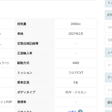
ミ
ET
排気量
2000cc
3
m
車検
2027年2月
電
し
定期点検記録簿
-
シ
正規輸入車
-
ュラー)
駆動方式
4WD
オ
ミッション
フロアCVT
ア
乗車定員
5名
ク
ボディタイプ
SUV・クロカン
イトP3P
禁煙車
-
横