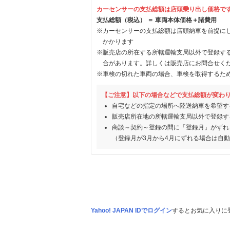
カーセンサーの支払総額は店頭乗り出し価格で
支払総額（税込） ＝ 車両本体価格＋諸費用
※カーセンサーの支払総額は店頭納車を前提に
かかります
※販売店の所在する所轄運輸支局以外で登録す
合があります。詳しくは販売店にお問合せく
※車検の切れた車両の場合、車検を取得するた
【ご注意】以下の場合などで支払総額が変わ
自宅などの指定の場所へ陸送納車を希望す
販売店所在地の所轄運輸支局以外で登録す
商談～契約～登録の間に「登録月」がずれ
（登録月が3月から4月にずれる場合は自
Yahoo! JAPAN IDでログイン
するとお気に入りに