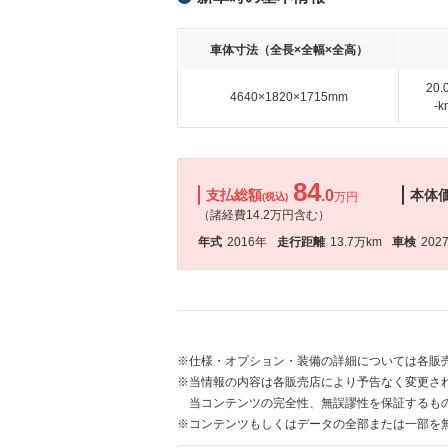
車体寸法（全長×全幅×全高）
20
4640×1820×1715mm
-
84
支払総額
.0
本体
万円
(税込)
（諸経費14.2万円含む）
年式
2016年
走行距離
13.7万km
車検
202
※仕様・オプション・装備の詳細については各販
※当情報の内容は各販売店により予告なく変更され
当コンテンツの完全性、無誤謬性を保証するも
※コンテンツもしくはデータの全部または一部を