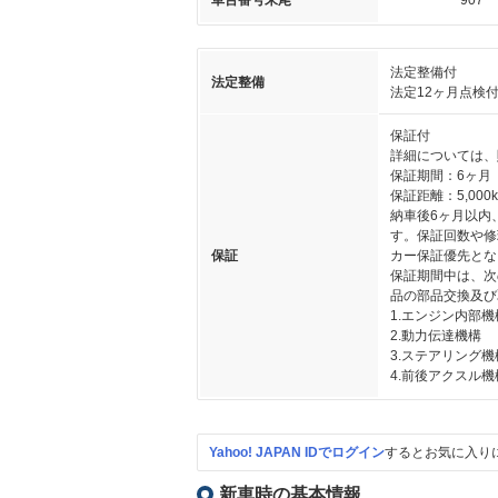
車台番号末尾
907
法定整備付
法定整備
法定12ヶ月点検
保証付
詳細については、
保証期間：6ヶ月
保証距離：5,000
納車後6ヶ月以内
す。保証回数や修
保証
カー保証優先とな
保証期間中は、次
品の部品交換及び
1.エンジン内部機
2.動力伝達機構
3.ステアリング機
4.前後アクスル機
Yahoo! JAPAN IDでログイン
するとお気に入り
新車時の基本情報