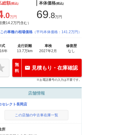
払総額
本体価格
(税込)
(税込)
4
69
.0
.8
万円
万円
経費14.2万円含む）
この車種の相場価格
（平均本体価格：141.2万円）
年式
走行距離
車検
修復歴
016年
13.7万km
2027年2月
なし
無
見積もり・在庫確認
料
※お電話番号の入力は不要です。
店舗情報
コセレクト長岡店
この店舗の中古車在庫一覧
住所