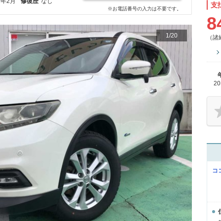
7年2月
修復歴
なし
支
※お電話番号の入力は不要です。
8
1
/
20
（諸
2
コ