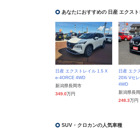
あなたにおすすめの 日産 エクスト
日産 エクストレイル 1.5 X
日産 エクス
e-4ORCE 4WD
20Xi V
4WD
新潟県長岡市
新潟県長
349.0
万円
248.3
万円
SUV・クロカンの人気車種