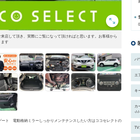
ご来店して頂き、実際にご覧になって頂ければと思います。お客様から
ります
パ
エ
キ
カ
-/
ゲート 電動格納ミラーしっかりメンテナンスしたい方はココセレクトの
T