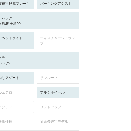
突被害軽減ブレーキ
パーキングアシスト
アバッグ
席/助手席/-/-
EDヘッドライト
ディスチャージドラン
プ
メラ
-/バック/-
動リアゲート
サンルーフ
ルエアロ
アルミホイール
ーダウン
リフトアップ
冷地仕様
過給機設定モデル