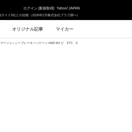
ログイン
[
新規取得
]
Yahoo! JAPAN
サイト5社との比較（2026年2月株式会社プラグ調べ）
オリジナル記事
マイカー
 エマージェンシーブレーキパッケージ 4WD Mナビ ETC S