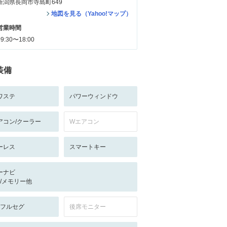
新潟県長岡市寺島町649
地図を見る（Yahoo!マップ）
営業時間
09:30〜18:00
装備
ワステ
パワーウィンドウ
アコン/クーラー
Wエアコン
ーレス
スマートキー
ーナビ
-/-/メモリー他
V:フルセグ
後席モニター