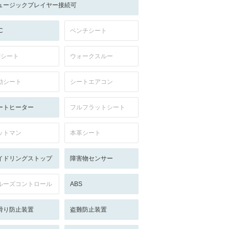
ュージックプレイヤー接続可
C
ベンチシート
列シート
ウォークスルー
動シート
シートエアコン
ートヒーター
フルフラットシート
ットマン
本革シート
イドリングストップ
障害物センサー
ルーズコントロール
ABS
滑り防止装置
盗難防止装置