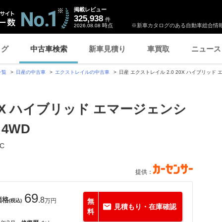
掲載レビュー
325,938
件
時点
※新車カタログのある自動車総合情報
2026.08.08
ログ
中古車検索
新車見積り
車買取
ニュース
一覧
日産の中古車
エクストレイルの中古車
日産 エクストレイル 2.0 20X ハイブリッド
20X ハイブリッド エマージェンシ
4WD
C
提供：
69
価格
.8
万円
無
(税込)
見積もり・在庫確認
料