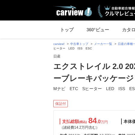
トップ
360°ビュー
カタ
carview!
中古車トップ
メーカー一覧
日産の車種
ヒーター LED ISS ESC
日産
エクストレイル 2.0 
ーブレーキパッケージ 
Mナビ ETC Sヒーター LED ISS ES
保証付
84
支払総額
.0
本体
万円
(税込)
（諸経費14.2万円含む）