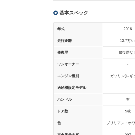
基本スペック
年式
2016
走行距離
13.7万k
修復歴
修復歴な
ワンオーナー
-
エンジン種別
ガソリン(レギ
過給機設定モデル
-
ハンドル
右
ドア数
5枚
色
ブリリアントホワ