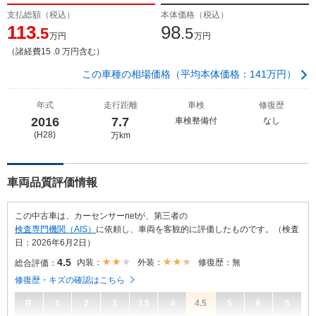
支払総額（税込）
本体価格（税込）
113
98
.5
.5
万円
万円
（諸経費15 .0 万円含む）
この車種の相場価格（平均本体価格：141万円）
年式
走行距離
車検
修復歴
2016
7.7
車検整備付
なし
(H28)
万km
車両品質評価情報
この中古車は、カーセンサーnetが、第三者の
検査専門機関（AIS）
に依頼し、車両を客観的に評価したものです。（検査
日：2026年6月2日）
4.5
内装：
外装：
修復歴：無
総合評価：
修復歴・キズの確認はこちら
R
1
2
3
3.5
4
4.5
5
6
S