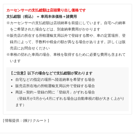
カーセンサーの支払総額は店頭乗り出し価格です
支払総額（税込） ＝ 車両本体価格＋諸費用
※カーセンサーの支払総額は店頭納車を前提にしています。自宅への納車
をご希望された場合などは、別途納車費用がかかります
※販売店の所在する所轄運輸支局以外で登録する際や、車の定置場所、登
録月によって、手数料や税金の額が異なる場合があります。詳しくは販
売店にお問合せください
※車検の切れた車両の場合、車検を取得するために必要な費用も含まれて
います
【ご注意】以下の場合などで支払総額が変わります
自宅などの指定の場所へ陸送納車を希望する場合
販売店所在地の所轄運輸支局以外で登録する場合
商談～契約～登録の間に「登録月」がずれる場合
（登録月が3月から4月にずれる場合は自動車税の額が大きく上がり
ます）
[ 情報提供：(株)リクルート ]