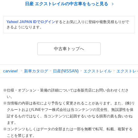
日産 エクストレイルの中古車をもっと見る
Yahoo! JAPAN IDでログイン
するとお気に入りに登録や複数見積もりがで
きるようになります。
中古車トップへ
新車カタログ
日産(NISSAN)
エクストレイル
エクストレ
carview!
※仕様・オプション・装備の詳細については各販売店にお問い合わせくださ
い。
※当情報の内容は各社により予告なく変更されることがあります。また、(株)リ
クルートおよびLINEヤフー株式会社は当コンテンツの完全性、無誤謬性を保
証するものではなく、当コンテンツに起因するいかなる損害の責も負いかね
ます。
※コンテンツもしくはデータの全部または一部を無断で転写、転載、複製する
ことを禁じます。