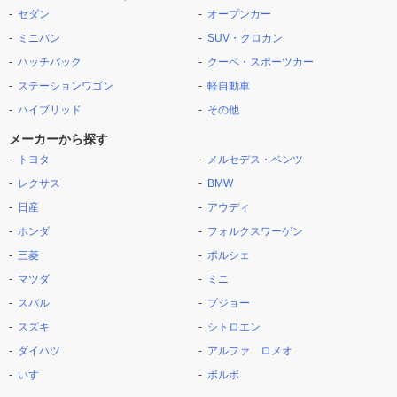
セダン
オープンカー
ミニバン
SUV・クロカン
ハッチバック
クーペ・スポーツカー
ステーションワゴン
軽自動車
ハイブリッド
その他
メーカーから探す
トヨタ
メルセデス・ベンツ
レクサス
BMW
日産
アウディ
ホンダ
フォルクスワーゲン
三菱
ポルシェ
マツダ
ミニ
スバル
プジョー
スズキ
シトロエン
ダイハツ
アルファ ロメオ
いすゞ
ボルボ