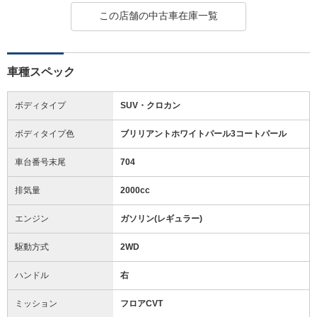
この店舗の中古車在庫一覧
車種スペック
ボディタイプ
SUV・クロカン
ボディタイプ色
ブリリアントホワイトパール3コートパール
車台番号末尾
704
排気量
2000cc
エンジン
ガソリン(レギュラー)
駆動方式
2WD
ハンドル
右
ミッション
フロアCVT