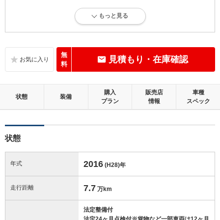
4.5
総合評価：
もっと見る
内外装に目立たない軽微なキズ、ヘコミが少し認められますが、良好な
状態です。
内装：
無
見積もり・在庫確認
標準的に使用されていて、多少のコゲ、スレ、キズがあります。
料
外装：
購入
販売店
車種
キズ、ヘコミなどが少なく、あっても目立たない、良好な状態です。
状態
装備
プラン
情報
スペック
修復歴：無
状態
この中古車の「車両品質評価書」を見る
2016
年式
(H28)
年
7.7
走行距離
万km
法定整備付
法定24ヶ月点検付※貨物など一部車両は12ヶ月