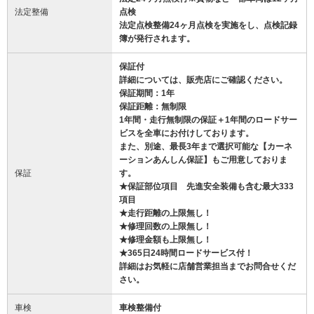
法定整備
点検
法定点検整備24ヶ月点検を実施をし、点検記録
簿が発行されます。
保証付
詳細については、販売店にご確認ください。
保証期間：1年
保証距離：無制限
1年間・走行無制限の保証＋1年間のロードサー
ビスを全車にお付けしております。
また、別途、最長3年まで選択可能な【カーネ
ーションあんしん保証】もご用意しておりま
保証
す。
★保証部位項目 先進安全装備も含む最大333
項目
★走行距離の上限無し！
★修理回数の上限無し！
★修理金額も上限無し！
★365日24時間ロードサービス付！
詳細はお気軽に店舗営業担当までお問合せくだ
さい。
車検
車検整備付