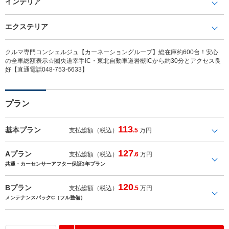
インテリア
エクステリア
クルマ専門コンシェルジュ【カーネーショングループ】総在庫約600台！安心
の全車総額表示☆圏央道幸手IC・東北自動車道岩槻ICから約30分とアクセス良
好【直通電話048-753-6633】
プラン
113
基本プラン
支払総額（税込）
.5
万円
127
Aプラン
支払総額（税込）
.6
万円
共通・カーセンサーアフター保証3年プラン
120
Bプラン
支払総額（税込）
.5
万円
メンテナンスパックC（フル整備）