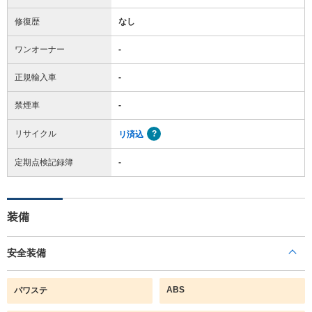
修復歴
なし
ワンオーナー
-
正規輸入車
-
禁煙車
-
リサイクル
リ済込
定期点検記録簿
-
装備
安全装備
ABS
パワステ