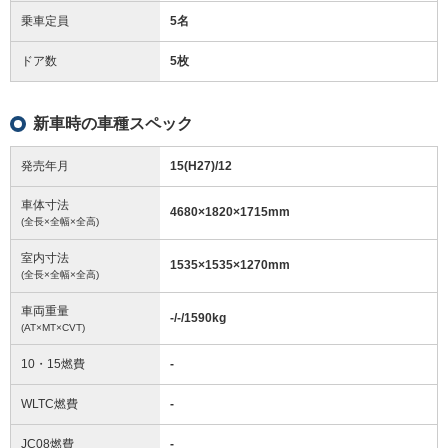
乗車定員
5名
ドア数
5枚
新車時の車種スペック
発売年月
15(H27)/12
車体寸法
4680
×
1820
×
1715
mm
(全長×全幅×全高)
室内寸法
1535
×
1535
×
1270
mm
(全長×全幅×全高)
車両重量
-/-/1590
kg
(AT×MT×CVT)
10・15燃費
-
WLTC燃費
-
JC08燃費
-