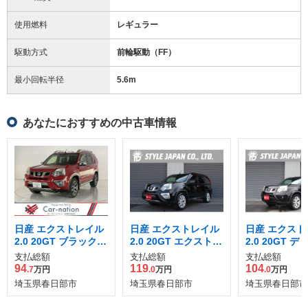
使用燃料
レギュラー
駆動方式
前輪駆動（FF）
最小回転半径
5.6
m
あなたにおすすめの中古車情報
日産 エクストレイル
日産 エクストレイル
日産 エクスト
2.0 20GT ブラックエ
2.0 20GT エクストリ
2.0 20GT 
クストリーマーX デ
ーマーX ディーゼル
ターボ 4WD
支払総額
支払総額
支払総額
ィーゼルターボ 4WD
ターボ 4WD
94
119
104
.7
万円
.0
万円
.0
万円
埼玉県春日部市
埼玉県春日部市
埼玉県春日部市