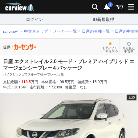
carview!
検索
通知
i
ログイン
ID新規取得
中古車トップ
メーカー一覧
日産の車種一覧
日産の中古
carview!
提供：
お気に入り
最近見た
一覧を見る
中古車
日産 エクストレイル 2.0 モード・プレミア ハイブリッド エ
マージェンシーブレーキパッケージ
パノラミックガラスルーフ/ルーフレール/専/
支払総額：
113.5
万円
本体価格：
98.5
万円
諸経費：
15.0
万円
年式：
2016
年
走行距離：
7.7
万km
修復歴：
なし
1
/
25