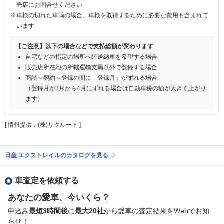
売店にお問合せください
※車検の切れた車両の場合、車検を取得するために必要な費用も含まれて
います
【ご注意】以下の場合などで支払総額が変わります
自宅などの指定の場所へ陸送納車を希望する場合
販売店所在地の所轄運輸支局以外で登録する場合
商談～契約～登録の間に「登録月」がずれる場合
（登録月が3月から4月にずれる場合は自動車税の額が大きく上がり
ます）
[ 情報提供：(株)リクルート ]
日産 エクストレイルのカタログを見る
車査定を依頼する
あなたの愛車、今いくら？
申込み
最短3時間後
に
最大20社
から愛車の査定結果をWebでお知
らせ！