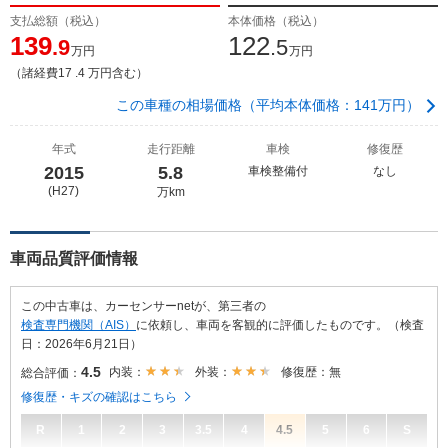
支払総額（税込）
本体価格（税込）
139
122
.9
.5
万円
万円
（諸経費17 .4 万円含む）
この車種の相場価格（平均本体価格：141万円）
年式
走行距離
車検
修復歴
2015
5.8
車検整備付
なし
(H27)
万km
車両品質評価情報
この中古車は、カーセンサーnetが、第三者の
検査専門機関（AIS）
に依頼し、車両を客観的に評価したものです。（検査
日：2026年6月21日）
4.5
内装：
外装：
修復歴：無
総合評価：
修復歴・キズの確認はこちら
R
1
2
3
3.5
4
4.5
5
6
S