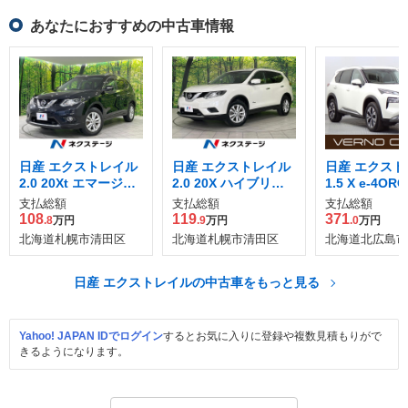
あなたにおすすめの中古車情報
日産 エクストレイル
日産 エクストレイル
日産 エクスト
2.0 20Xt エマージェ
2.0 20X ハイブリッ
1.5 X e-4OR
ンシーブレーキパッ
ド エマージェンシー
支払総額
支払総額
支払総額
ケージ 2列車 4WD
ブレーキパッケージ
108
119
371
.8
万円
.9
万円
.0
万円
4WD
北海道札幌市清田区
北海道札幌市清田区
北海道北広島市
日産 エクストレイルの中古車をもっと見る
Yahoo! JAPAN IDでログイン
するとお気に入りに登録や複数見積もりがで
きるようになります。