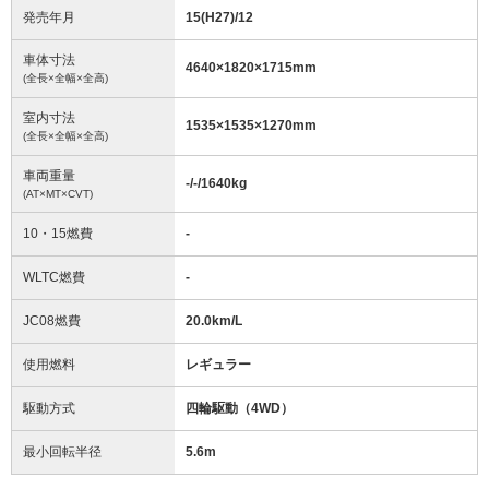
発売年月
15(H27)/12
車体寸法
4640
×
1820
×
1715
mm
(全長×全幅×全高)
室内寸法
1535
×
1535
×
1270
mm
(全長×全幅×全高)
車両重量
-/-/1640
kg
(AT×MT×CVT)
10・15燃費
-
WLTC燃費
-
JC08燃費
20.0km/L
使用燃料
レギュラー
駆動方式
四輪駆動（4WD）
最小回転半径
5.6
m