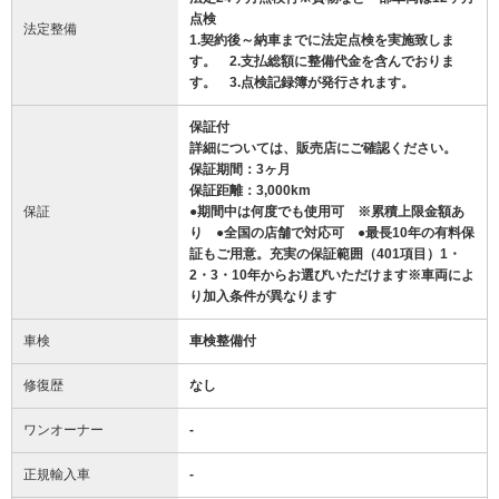
点検
法定整備
1.契約後～納車までに法定点検を実施致しま
す。 2.支払総額に整備代金を含んでおりま
す。 3.点検記録簿が発行されます。
保証付
詳細については、販売店にご確認ください。
保証期間：3ヶ月
保証距離：3,000km
保証
●期間中は何度でも使用可 ※累積上限金額あ
り ●全国の店舗で対応可 ●最長10年の有料保
証もご用意。充実の保証範囲（401項目）1・
2・3・10年からお選びいただけます※車両によ
り加入条件が異なります
車検
車検整備付
修復歴
なし
ワンオーナー
-
正規輸入車
-