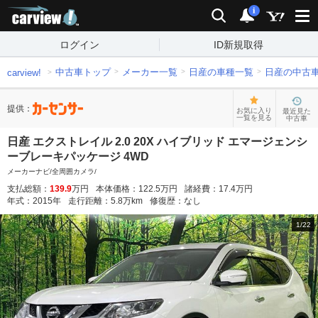
carview!
検索
通知
i
ログイン
ID新規取得
中古車トップ
メーカー一覧
日産の車種一覧
日産の中古
carview!
提供：
お気に入り
最近見た
一覧を見る
中古車
日産 エクストレイル 2.0 20X ハイブリッド エマージェンシ
ーブレーキパッケージ 4WD
メーカーナビ/全周囲カメラ/
支払総額：
139.9
万円
本体価格：
122.5
万円
諸経費：
17.4
万円
年式：
2015
年
走行距離：
5.8
万km
修復歴：
なし
1
/
22