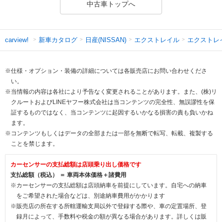
中古車トップへ
新車カタログ
日産(NISSAN)
エクストレイル
エクストレ
carview!
※仕様・オプション・装備の詳細については各販売店にお問い合わせくださ
い。
※当情報の内容は各社により予告なく変更されることがあります。また、(株)リ
クルートおよびLINEヤフー株式会社は当コンテンツの完全性、無誤謬性を保
証するものではなく、当コンテンツに起因するいかなる損害の責も負いかね
ます。
※コンテンツもしくはデータの全部または一部を無断で転写、転載、複製する
ことを禁じます。
カーセンサーの支払総額は店頭乗り出し価格です
支払総額（税込） ＝ 車両本体価格＋諸費用
※カーセンサーの支払総額は店頭納車を前提にしています。自宅への納車
をご希望された場合などは、別途納車費用がかかります
※販売店の所在する所轄運輸支局以外で登録する際や、車の定置場所、登
録月によって、手数料や税金の額が異なる場合があります。詳しくは販