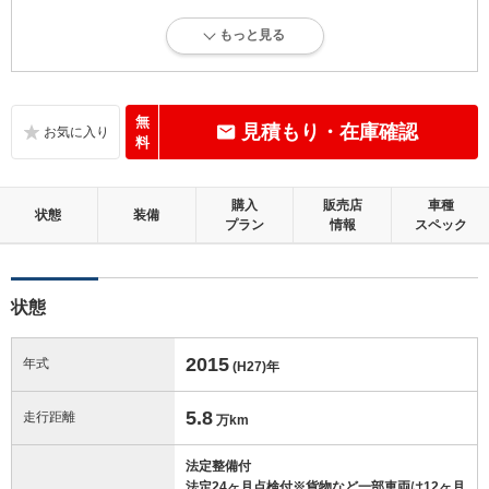
4.5
総合評価：
もっと見る
内外装に目立たない軽微なキズ、ヘコミが少し認められますが、良好な
状態です。
内装：
無
見積もり・在庫確認
目立たない軽微なダメージはありますが、良好な状態です。
料
外装：
購入
販売店
車種
キズ、ヘコミなどが少なく、あっても目立たない、良好な状態です。
状態
装備
プラン
情報
スペック
修復歴：無
状態
この中古車の「車両品質評価書」を見る
2015
年式
(H27)
年
5.8
走行距離
万km
法定整備付
法定24ヶ月点検付※貨物など一部車両は12ヶ月