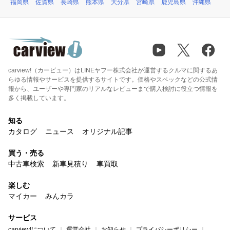
福岡県
佐賀県
長崎県
熊本県
大分県
宮崎県
鹿児島県
沖縄県
carview!（カービュー）はLINEヤフー株式会社が運営するクルマに関するあ
らゆる情報やサービスを提供するサイトです。価格やスペックなどの公式情
報から、ユーザーや専門家のリアルなレビューまで購入検討に役立つ情報を
多く掲載しています。
知る
カタログ
ニュース
オリジナル記事
買う・売る
中古車検索
新車見積り
車買取
楽しむ
マイカー
みんカラ
サービス
carview!について
運営会社
お知らせ
プライバシーポリシー