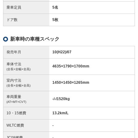
乗車定員
5名
ドア数
5枚
新車時の車種スペック
発売年月
10(H22)/07
車体寸法
4635
×
1790
×
1700
mm
(全長×全幅×全高)
室内寸法
1450
×
1450
×
1265
mm
(全長×全幅×全高)
車両重量
-/-/1520
kg
(AT×MT×CVT)
10・15燃費
13.2km/L
WLTC燃費
-
JC08燃費
-