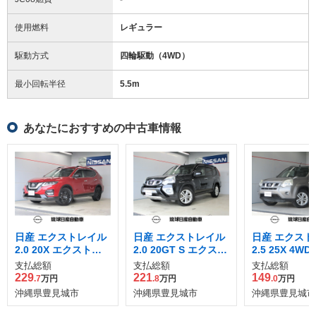
使用燃料
レギュラー
駆動方式
四輪駆動（4WD）
最小回転半径
5.5
m
あなたにおすすめの中古車情報
日産 エクストレイル
日産 エクストレイル
日産 エクスト
2.0 20X エクストリ
2.0 20GT S エクスト
2.5 25X 4WD
ーマーX 2列車 4WD
リーマーX ディーゼ
支払総額
支払総額
支払総額
ルターボ 4WD
229
221
149
.7
万円
.8
万円
.0
万円
沖縄県豊見城市
沖縄県豊見城市
沖縄県豊見城市