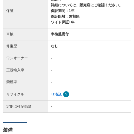
詳細については、販売店にご確認ください。
保証
保証期間：1年
保証距離：無制限
ワイド保証1年
車検
車検整備付
修復歴
なし
ワンオーナー
-
正規輸入車
-
禁煙車
-
リサイクル
リ済込
定期点検記録簿
-
装備