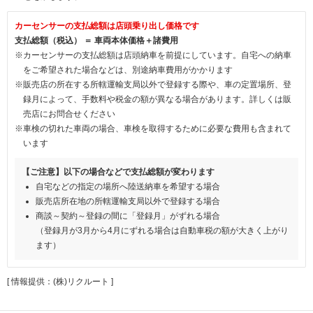
カーセンサーの支払総額は店頭乗り出し価格です
支払総額（税込） ＝ 車両本体価格＋諸費用
※カーセンサーの支払総額は店頭納車を前提にしています。自宅への納車
をご希望された場合などは、別途納車費用がかかります
※販売店の所在する所轄運輸支局以外で登録する際や、車の定置場所、登
録月によって、手数料や税金の額が異なる場合があります。詳しくは販
売店にお問合せください
※車検の切れた車両の場合、車検を取得するために必要な費用も含まれて
います
【ご注意】以下の場合などで支払総額が変わります
自宅などの指定の場所へ陸送納車を希望する場合
販売店所在地の所轄運輸支局以外で登録する場合
商談～契約～登録の間に「登録月」がずれる場合
（登録月が3月から4月にずれる場合は自動車税の額が大きく上がり
ます）
[ 情報提供：(株)リクルート ]