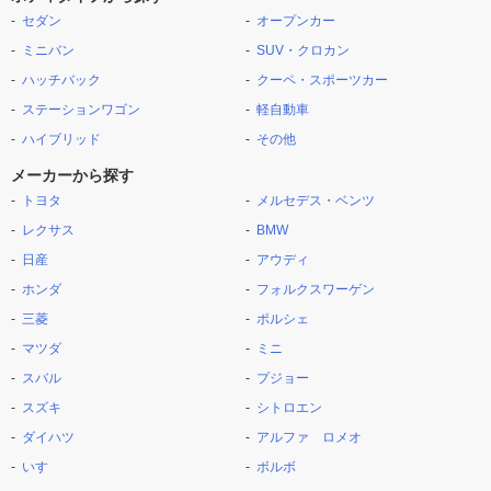
セダン
オープンカー
ミニバン
SUV・クロカン
ハッチバック
クーペ・スポーツカー
ステーションワゴン
軽自動車
ハイブリッド
その他
メーカーから探す
トヨタ
メルセデス・ベンツ
レクサス
BMW
日産
アウディ
ホンダ
フォルクスワーゲン
三菱
ポルシェ
マツダ
ミニ
スバル
プジョー
スズキ
シトロエン
ダイハツ
アルファ ロメオ
いすゞ
ボルボ