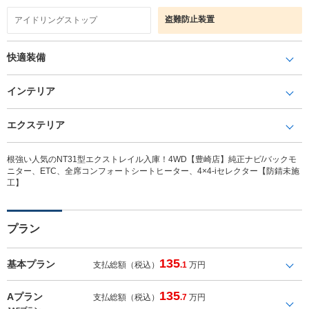
盗難防止装置
アイドリングストップ
快適装備
インテリア
エクステリア
根強い人気のNT31型エクストレイル入庫！4WD【豊崎店】純正ナビ/バックモ
ニター、ETC、全席コンフォートシートヒーター、4×4-iセレクター【防錆未施
工】
プラン
135
基本プラン
支払総額（税込）
.1
万円
135
Aプラン
支払総額（税込）
.7
万円