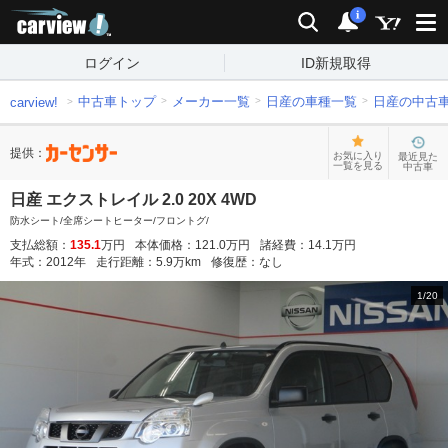
carview!
検索
通知
i
ログイン
ID新規取得
中古車トップ
メーカー一覧
日産の車種一覧
日産の中古
carview!
提供：
お気に入り
最近見た
一覧を見る
中古車
日産 エクストレイル 2.0 20X 4WD
防水シート/全席シートヒーター/フロントグ/
支払総額：
135.1
万円
本体価格：
121.0
万円
諸経費：
14.1
万円
年式：
2012
年
走行距離：
5.9
万km
修復歴：
なし
1
/
20