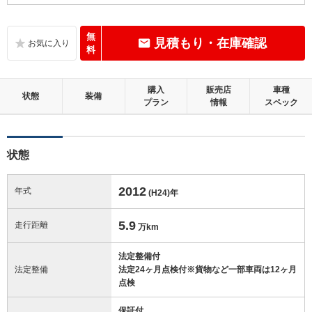
この中古車の「車両品質評価書」を見る
無
見積もり・在庫確認
料
購入
販売店
車種
状態
装備
プラン
情報
スペック
状態
2012
年式
(H24)
年
5.9
走行距離
万km
法定整備付
法定整備
法定24ヶ月点検付※貨物など一部車両は12ヶ月
点検
保証付