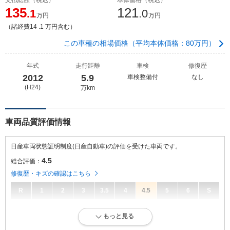
135
121
.1
.0
万円
万円
（諸経費14 .1 万円含む）
この車種の相場価格（平均本体価格：80万円）
年式
走行距離
車検
修復歴
2012
5.9
車検整備付
なし
(H24)
万km
車両品質評価情報
日産車両状態証明制度(日産自動車)の評価を受けた車両です。
4.5
総合評価：
修復歴・キズの確認はこちら
R
1
2
3
3.5
4
4.5
5
6
S
4.5
総合評価：
もっと見る
走行距離10万キロ以内。キズ・へこみ等が少なく良好な状態です。