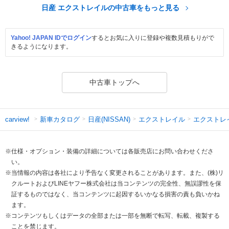
日産 エクストレイルの中古車をもっと見る
Yahoo! JAPAN IDでログイン
するとお気に入りに登録や複数見積もりがで
きるようになります。
中古車トップへ
新車カタログ
日産(NISSAN)
エクストレイル
エクストレ
carview!
※仕様・オプション・装備の詳細については各販売店にお問い合わせくださ
い。
※当情報の内容は各社により予告なく変更されることがあります。また、(株)リ
クルートおよびLINEヤフー株式会社は当コンテンツの完全性、無誤謬性を保
証するものではなく、当コンテンツに起因するいかなる損害の責も負いかね
ます。
※コンテンツもしくはデータの全部または一部を無断で転写、転載、複製する
ことを禁じます。