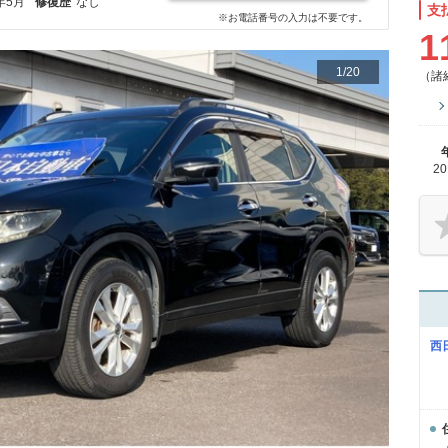
年5月
修復歴
なし
支
※お電話番号の入力は不要です。
1
1
/
20
（諸
2
西