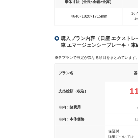
車体寸法（全長×全幅×全高）
16
4640×1820×1715mm
-
購入プラン内容（日産 エクストレイル
車 エマージェンシーブレーキ・車
※各プランで設定が異なる項目をまとめています
プラン名
基
1
支払総額（税込）
※内：諸費用
※内：本体価格
1
保証付
詳細については、