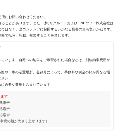
売店にお問い合わせください。
ることがあります。また、(株)リクルートおよびLINEヤフー株式会社は
のではなく、当コンテンツに起因するいかなる損害の責も負いかねます。
無断で転写、転載、複製することを禁じます。
す
しています。自宅への納車をご希望された場合などは、別途納車費用が
る際や、車の定置場所、登録月によって、手数料や税金の額が異なる場
ださい
めに必要な費用も含まれています
ります
る場合
る場合
る場合
動車税の額が大きく上がります）