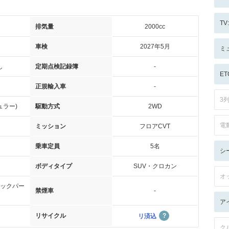
T
排気量
2000cc
車検
2027年5月
ミ
し
定期点検記録簿
-
ET
正規輸入車
-
3
ュラー)
駆動方式
2WD
電
ミッション
フロアCVT
乗車定員
5名
シ
ボディタイプ
SUV・クロカン
オ
ックパー
禁煙車
-
ア
リサイクル
リ済込
ク