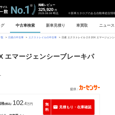
掲載レビュー
325,920
件
時点
※新車カタログのある自動車総合情報
2026.08.08
ログ
中古車検索
新車見積り
車買取
ニュース
一覧
日産の中古車
エクストレイルの中古車
日産 エクストレイル 2.0 20X エマージ
20X エマージェンシーブレーキパ
・
提供：
102
価格
.4
万円
無
(税込)
見積もり・在庫確認
料