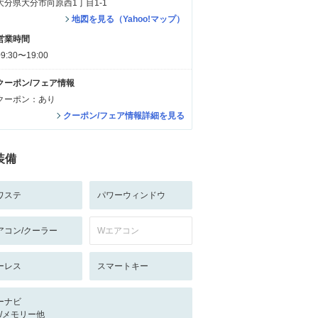
大分県大分市向原西1丁目1-1
地図を見る（Yahoo!マップ）
営業時間
09:30〜19:00
クーポン/フェア情報
クーポン：あり
クーポン/フェア情報詳細を見る
装備
ワステ
パワーウィンドウ
アコン/クーラー
Wエアコン
ーレス
スマートキー
ーナビ
-/-/メモリー他