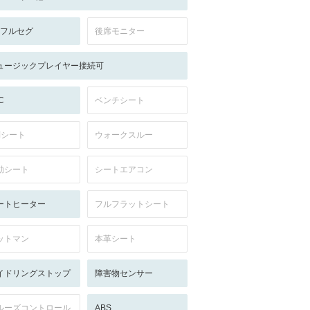
V:フルセグ
後席モニター
ュージックプレイヤー接続可
C
ベンチシート
列シート
ウォークスルー
動シート
シートエアコン
ートヒーター
フルフラットシート
ットマン
本革シート
イドリングストップ
障害物センサー
ルーズコントロール
ABS