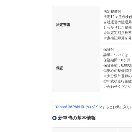
法定整備付
法定12ヶ月点検
自社運営の陸運局
法定整備
しっかりした整備
☆法定定期点検整
☆点検記録簿を発
保証付
詳細については、
保証期間：6ヶ月
保証距離：6,000
保証
◎安心の整備保証
※大分県外登録の
◎年式や走行距離
い合わせください
Yahoo! JAPAN IDでログイン
するとお気に入り
新車時の基本情報