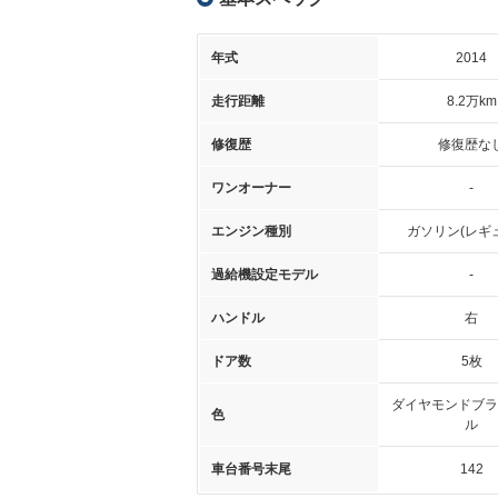
年式
2014
走行距離
8.2万km
修復歴
修復歴な
ワンオーナー
-
エンジン種別
ガソリン(レギ
過給機設定モデル
-
ハンドル
右
ドア数
5枚
ダイヤモンドブラ
色
ル
車台番号末尾
142