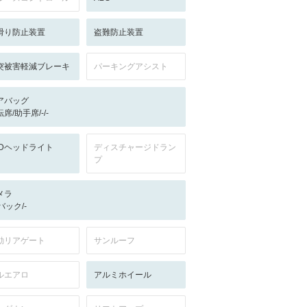
滑り防止装置
盗難防止装置
突被害軽減ブレーキ
パーキングアシスト
アバッグ
席/助手席/-/-
EDヘッドライト
ディスチャージドラン
プ
メラ
-/バック/-
動リアゲート
サンルーフ
ルエアロ
アルミホイール