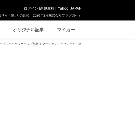
ログイン
[
新規取得
]
Yahoo! JAPAN
サイト5社との比較（2026年2月株式会社プラグ調べ）
オリジナル記事
マイカー
ェンシーブレーキパッケージ 2列車 エマージェンシーブレーキ・車