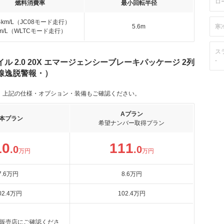
ロ
燃料消費率
最小回転半径
.4km/L（JC08モード走行）
5.6m
寒
km/L（WLTCモード走行）
ス
-
 2.0 20X エマージェンシーブレーキパッケージ 2列
線逸脱警報・）
。上記の仕様・オプション・装備もご確認ください。
Aプラン
本プラン
希望ナンバー取得プラン
10
111
.0
.0
万円
万円
7
.6
万円
8
.6
万円
02
.4
万円
102
.4
万円
販売店にご確認くださ