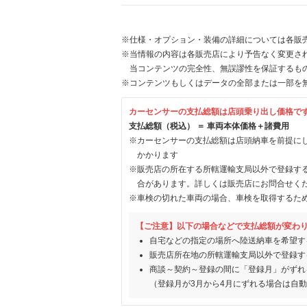
※仕様・オプション・装備の詳細については各販
※当情報の内容は各販売店により予告なく変更され
当コンテンツの完全性、無誤謬性を保証するも
※コンテンツもしくはデータの全部または一部を
カーセンサーの支払総額は店頭乗り出し価格で
支払総額（税込） ＝ 車両本体価格＋諸費用
※カーセンサーの支払総額は店頭納車を前提に
かかります
※販売店の所在する所轄運輸支局以外で登録す
合があります。詳しくは販売店にお問合せく
※車検の切れた車両の場合、車検を取得するた
【ご注意】以下の場合などで支払総額が変わ
自宅などの指定の場所へ陸送納車を希望す
販売店所在地の所轄運輸支局以外で登録す
商談～契約～登録の間に「登録月」がずれ
（登録月が3月から4月にずれる場合は自