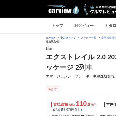
トップ
360°ビュー
カタ
carview!
中古車トップ
メーカー一覧
日産の車種
線逸脱警報・
日産
エクストレイル 2.0 
ッケージ 2列車
エマージェンシーブレーキ・車線逸脱警報
保証付
110
支払総額
.0
本体
万円
(税込)
（諸経費7.6万円含む）