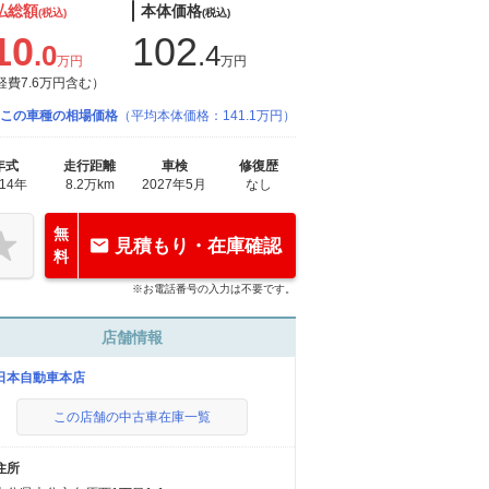
払総額
本体価格
(税込)
(税込)
10
102
.0
.4
万円
万円
経費7.6万円含む）
この車種の相場価格
（平均本体価格：141.1万円）
年式
走行距離
車検
修復歴
014年
8.2万km
2027年5月
なし
無
見積もり・在庫確認
料
※お電話番号の入力は不要です。
店舗情報
日本自動車本店
この店舗の中古車在庫一覧
住所