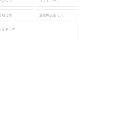
ーダウン
リフトアップ
冷地仕様
過給機設定モデル
ライドドア