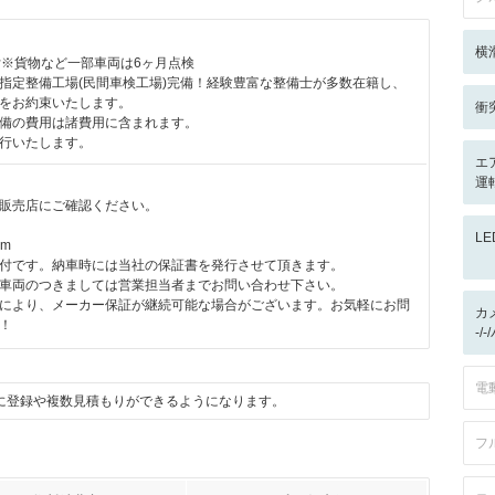
横
付※貨物など一部車両は6ヶ月点検
指定整備工場(民間車検工場)完備！経験豊富な整備士が多数在籍し、
をお約束いたします。
衝
備の費用は諸費用に含まれます。
行いたします。
エ
運転
販売店にご確認ください。
L
km
付です。納車時には当社の保証書を発行させて頂きます。
車両のつきましては営業担当者までお問い合わせ下さい。
により、メーカー保証が継続可能な場合がございます。お気軽にお問
カ
！
-/
電
に登録や複数見積もりができるようになります。
フ