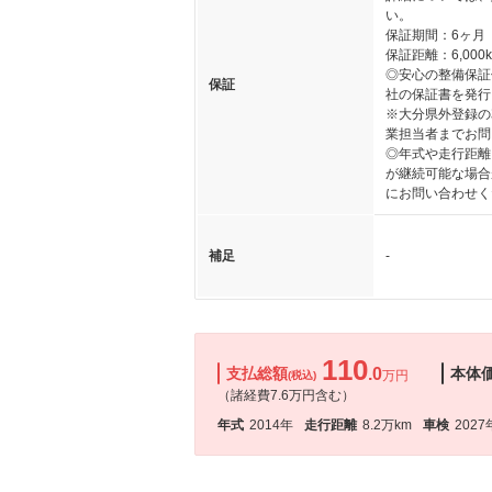
い。
保証期間：6ヶ月
保証距離：6,000
◎安心の整備保証
保証
社の保証書を発行
※大分県外登録の
業担当者までお問
◎年式や走行距離
が継続可能な場合
にお問い合わせく
補足
-
110
支払総額
.0
本体
万円
(税込)
（諸経費7.6万円含む）
年式
2014年
走行距離
8.2万km
車検
2027