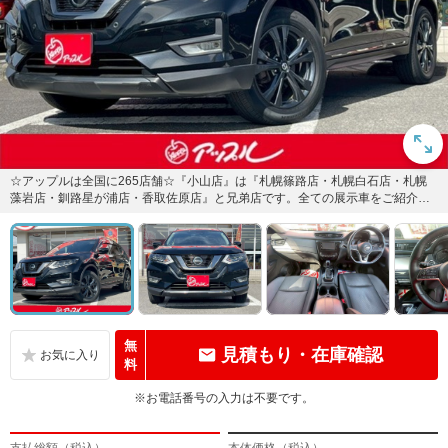
☆アップルは全国に265店舗☆『小山店』は『札幌篠路店・札幌白石店・札幌
藻岩店・釧路星が浦店・香取佐原店』と兄弟店です。全ての展示車をご紹介出
来ますので、お気軽にお問い合...
無
見積もり・在庫確認
料
※お電話番号の入力は不要です。
支払総額（税込）
本体価格（税込）