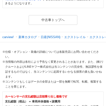
きるようになります。
中古車トップへ
新車カタログ
日産(NISSAN)
エクストレイル
エクストレ
carview!
※仕様・オプション・装備の詳細については各販売店にお問い合わせくださ
い。
※当情報の内容は各社により予告なく変更されることがあります。また、(株)リ
クルートおよびLINEヤフー株式会社は当コンテンツの完全性、無誤謬性を保
証するものではなく、当コンテンツに起因するいかなる損害の責も負いかね
ます。
※コンテンツもしくはデータの全部または一部を無断で転写、転載、複製する
ことを禁じます。
カーセンサーの支払総額は店頭乗り出し価格です
支払総額（税込） ＝ 車両本体価格＋諸費用