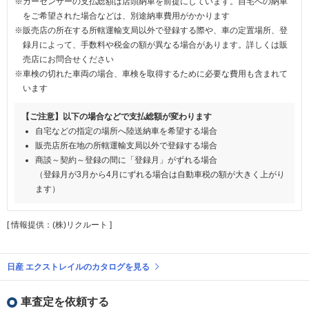
※カーセンサーの支払総額は店頭納車を前提にしています。自宅への納車
をご希望された場合などは、別途納車費用がかかります
※販売店の所在する所轄運輸支局以外で登録する際や、車の定置場所、登
録月によって、手数料や税金の額が異なる場合があります。詳しくは販
売店にお問合せください
※車検の切れた車両の場合、車検を取得するために必要な費用も含まれて
います
【ご注意】以下の場合などで支払総額が変わります
自宅などの指定の場所へ陸送納車を希望する場合
販売店所在地の所轄運輸支局以外で登録する場合
商談～契約～登録の間に「登録月」がずれる場合
（登録月が3月から4月にずれる場合は自動車税の額が大きく上がり
ます）
[ 情報提供：(株)リクルート ]
日産 エクストレイルのカタログを見る
車査定を依頼する