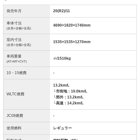
発売年月
20(R2)/11
車体寸法
4690
×
1820
×
1740
mm
(全長×全幅×全高)
室内寸法
1535
×
1535
×
1270
mm
(全長×全幅×全高)
車両重量
-/-/1510
kg
(AT×MT×CVT)
10・15燃費
-
13.2km/L
└市街地：10.0km/L
WLTC燃費
└郊外：13.2km/L
└高速：14.2km/L
JC08燃費
-
使用燃料
レギュラー