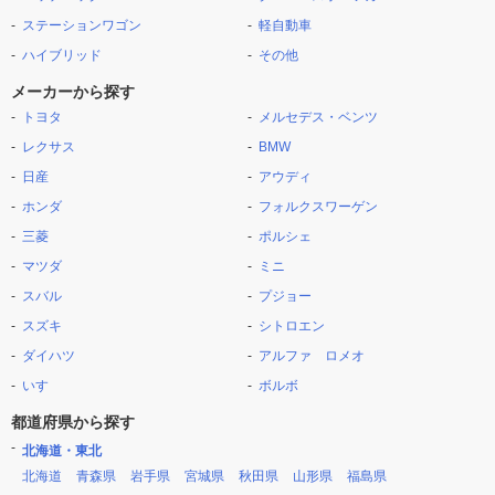
ステーションワゴン
軽自動車
ハイブリッド
その他
メーカーから探す
トヨタ
メルセデス・ベンツ
レクサス
BMW
日産
アウディ
ホンダ
フォルクスワーゲン
三菱
ポルシェ
マツダ
ミニ
スバル
プジョー
スズキ
シトロエン
ダイハツ
アルファ ロメオ
いすゞ
ボルボ
都道府県から探す
北海道・東北
北海道
青森県
岩手県
宮城県
秋田県
山形県
福島県