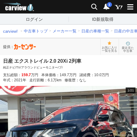
carview!
検索
通知
i
ログイン
ID新規取得
中古車トップ
メーカー一覧
日産の車種一覧
日産の中古
carview!
提供：
お気に入り
最近見た
一覧を見る
中古車
日産 エクストレイル 2.0 20Xi 2列車
純正ナビ/TV/アラウンドビューモニター/プ/
支払総額：
159.7
万円
本体価格：
149.7
万円
諸経費：
10.0
万円
年式：
2021
年
走行距離：
6.1
万km
修復歴：
なし
1
/
21