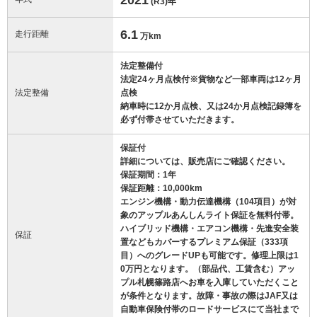
(R3)
年
6.1
走行距離
万km
法定整備付
法定24ヶ月点検付※貨物など一部車両は12ヶ月
法定整備
点検
納車時に12か月点検、又は24か月点検記録簿を
必ず付帯させていただきます。
保証付
詳細については、販売店にご確認ください。
保証期間：1年
保証距離：10,000km
エンジン機構・動力伝達機構（104項目）が対
象のアップルあんしんライト保証を無料付帯。
ハイブリッド機構・エアコン機構・先進安全装
保証
置などもカバーするプレミアム保証（333項
目）へのグレードUPも可能です。修理上限は1
0万円となります。（部品代、工賃含む）アッ
プル札幌篠路店へお車を入庫していただくこと
が条件となります。故障・事故の際はJAF又は
自動車保険付帯のロードサービスにて当社まで