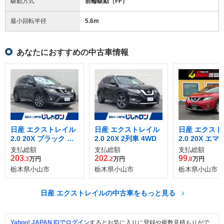
駆動方式
前輪駆動（FF）
最小回転半径
5.6
m
あなたにおすすめの中古車情報
日産 エクストレイル
日産 エクストレイル
日産 エクスト
2.0 20X ブラック エ
2.0 20X 2列車 4WD
2.0 20X エ
クストリーマーX 3列
ンシーブレー
支払総額
支払総額
支払総額
車 4WD
ケージ 2列車 
203
202
99
.3
万円
.2
万円
.8
万円
栃木県小山市
栃木県小山市
栃木県小山市
日産 エクストレイルの中古車をもっと見る
Yahoo! JAPAN IDでログイン
するとお気に入りに登録や複数見積もりがで