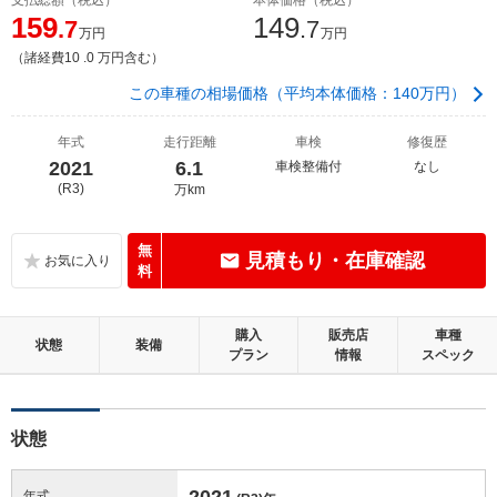
159
149
.7
.7
万円
万円
（諸経費10 .0 万円含む）
この車種の相場価格（平均本体価格：140万円）
年式
走行距離
車検
修復歴
2021
6.1
車検整備付
なし
(R3)
万km
無
見積もり・在庫確認
料
購入
販売店
車種
状態
装備
プラン
情報
スペック
状態
2021
年式