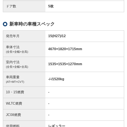
ドア数
5枚
新車時の車種スペック
発売年月
15(H27)/12
車体寸法
4670
×
1820
×
1715
mm
(全長×全幅×全高)
室内寸法
1535
×
1535
×
1270
mm
(全長×全幅×全高)
車両重量
-/-/1520
kg
(AT×MT×CVT)
10・15燃費
-
WLTC燃費
-
JC08燃費
-
使用燃料
レギュラー