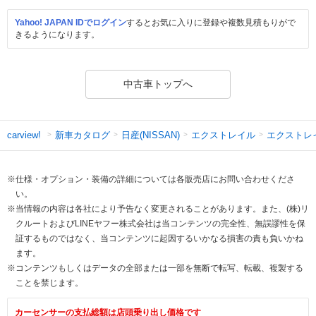
Yahoo! JAPAN IDでログイン
するとお気に入りに登録や複数見積もりがで
きるようになります。
中古車トップへ
新車カタログ
日産(NISSAN)
エクストレイル
エクストレ
carview!
※仕様・オプション・装備の詳細については各販売店にお問い合わせくださ
い。
※当情報の内容は各社により予告なく変更されることがあります。また、(株)リ
クルートおよびLINEヤフー株式会社は当コンテンツの完全性、無誤謬性を保
証するものではなく、当コンテンツに起因するいかなる損害の責も負いかね
ます。
※コンテンツもしくはデータの全部または一部を無断で転写、転載、複製する
ことを禁じます。
カーセンサーの支払総額は店頭乗り出し価格です