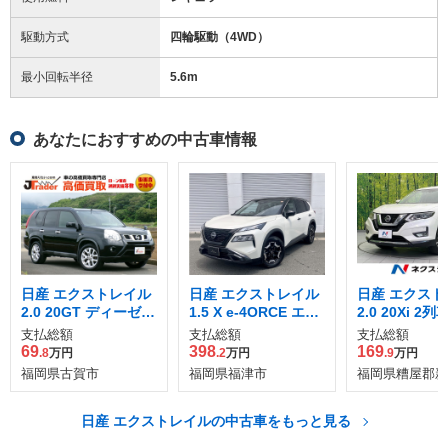
駆動方式
四輪駆動（4WD）
最小回転半径
5.6
m
あなたにおすすめの中古車情報
日産 エクストレイル
日産 エクストレイル
日産 エクスト
2.0 20GT ディーゼル
1.5 X e-4ORCE エク
2.0 20Xi 2列
ターボ 4WD
ストリーマーX 4WD
支払総額
支払総額
支払総額
69
398
169
.8
万円
.2
万円
.9
万円
福岡県古賀市
福岡県福津市
福岡県糟屋郡新
日産 エクストレイルの中古車をもっと見る