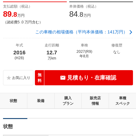
支払総額（税込）
本体価格（税込）
89
84
.8
.8
万円
万円
（諸経費5 .0 万円含む）
この車種の相場価格（平均本体価格：141万円）
年式
走行距離
車検
修復歴
2016
12.7
2027(R9)
なし
年8月
(H28)
万km
無
見積もり・在庫確認
料
購入
販売店
車種
状態
装備
プラン
情報
スペック
状態