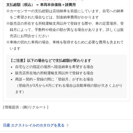
支払総額（税込） ＝ 車両本体価格＋諸費用
※カーセンサーの支払総額は店頭納車を前提にしています。自宅への納車
をご希望された場合などは、別途納車費用がかかります
※販売店の所在する所轄運輸支局以外で登録する際や、車の定置場所、登
録月によって、手数料や税金の額が異なる場合があります。詳しくは販
売店にお問合せください
※車検の切れた車両の場合、車検を取得するために必要な費用も含まれて
います
【ご注意】以下の場合などで支払総額が変わります
自宅などの指定の場所へ陸送納車を希望する場合
販売店所在地の所轄運輸支局以外で登録する場合
商談～契約～登録の間に「登録月」がずれる場合
（登録月が3月から4月にずれる場合は自動車税の額が大きく上がり
ます）
[ 情報提供：(株)リクルート ]
日産 エクストレイルのカタログを見る