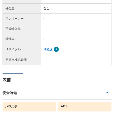
修復歴
なし
ワンオーナー
-
正規輸入車
-
禁煙車
-
リサイクル
リ済込
定期点検記録簿
-
装備
安全装備
ABS
パワステ