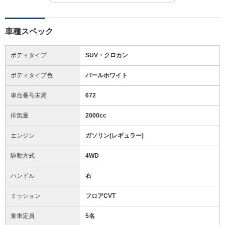
車種スペック
ボディタイプ
SUV・クロカン
ボディタイプ色
パールホワイト
車台番号末尾
672
排気量
2000cc
エンジン
ガソリン(レギュラー)
駆動方式
4WD
ハンドル
右
ミッション
フロアCVT
乗車定員
5名