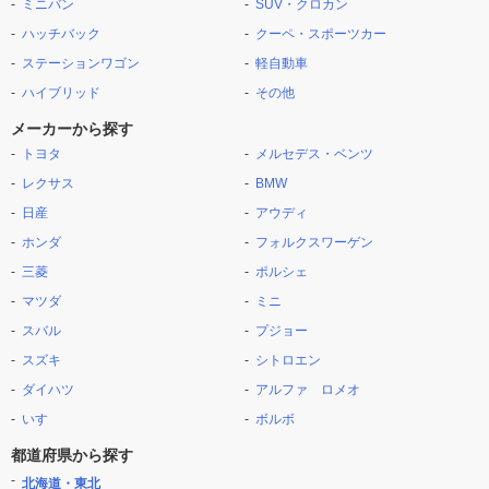
ミニバン
SUV・クロカン
ハッチバック
クーペ・スポーツカー
ステーションワゴン
軽自動車
ハイブリッド
その他
メーカーから探す
トヨタ
メルセデス・ベンツ
レクサス
BMW
日産
アウディ
ホンダ
フォルクスワーゲン
三菱
ポルシェ
マツダ
ミニ
スバル
プジョー
スズキ
シトロエン
ダイハツ
アルファ ロメオ
いすゞ
ボルボ
都道府県から探す
北海道・東北