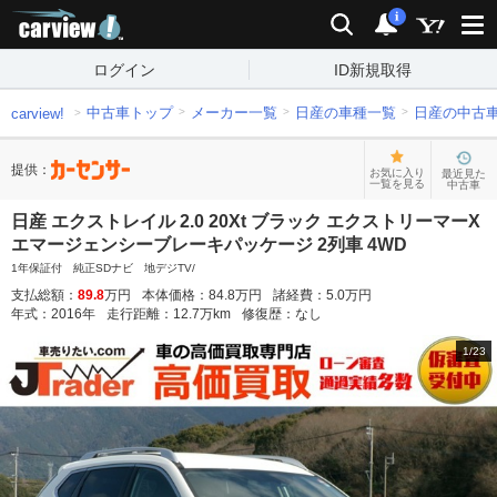
carview!
検索
通知
i
ログイン
ID新規取得
中古車トップ
メーカー一覧
日産の車種一覧
日産の中古
carview!
提供：
お気に入り
最近見た
一覧を見る
中古車
日産 エクストレイル 2.0 20Xt ブラック エクストリーマーX
エマージェンシーブレーキパッケージ 2列車 4WD
1年保証付 純正SDナビ 地デジTV/
支払総額：
89.8
万円
本体価格：
84.8
万円
諸経費：
5.0
万円
年式：
2016
年
走行距離：
12.7
万km
修復歴：
なし
1
/
23