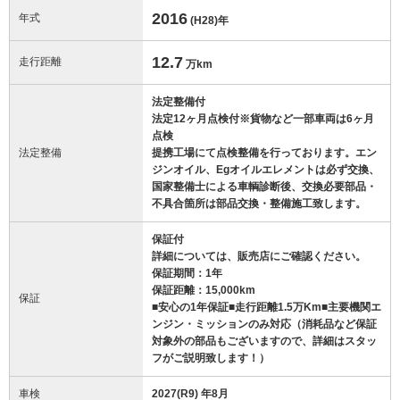
2016
年式
(H28)
年
12.7
走行距離
万km
法定整備付
法定12ヶ月点検付※貨物など一部車両は6ヶ月
点検
法定整備
提携工場にて点検整備を行っております。エン
ジンオイル、Egオイルエレメントは必ず交換、
国家整備士による車輌診断後、交換必要部品・
不具合箇所は部品交換・整備施工致します。
保証付
詳細については、販売店にご確認ください。
保証期間：1年
保証距離：15,000km
保証
■安心の1年保証■走行距離1.5万Km■主要機関エ
ンジン・ミッションのみ対応（消耗品など保証
対象外の部品もございますので、詳細はスタッ
フがご説明致します！）
車検
2027(R9) 年8月