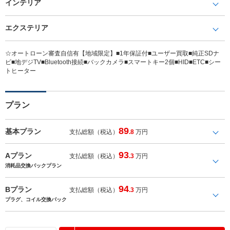
インテリア
エクステリア
☆オートローン審査自信有【地域限定】■1年保証付■ユーザー買取■純正SDナ
ビ■地デジTV■Bluetooth接続■バックカメラ■スマートキー2個■HID■ETC■シー
トヒーター
プラン
89
基本プラン
支払総額（税込）
.8
万円
93
Aプラン
支払総額（税込）
.3
万円
消耗品交換パックプラン
94
Bプラン
支払総額（税込）
.3
万円
プラグ、コイル交換パック