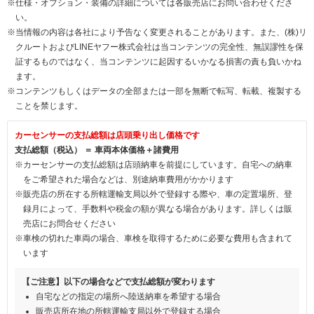
※仕様・オプション・装備の詳細については各販売店にお問い合わせくださ
い。
※当情報の内容は各社により予告なく変更されることがあります。また、(株)リ
クルートおよびLINEヤフー株式会社は当コンテンツの完全性、無誤謬性を保
証するものではなく、当コンテンツに起因するいかなる損害の責も負いかね
ます。
※コンテンツもしくはデータの全部または一部を無断で転写、転載、複製する
ことを禁じます。
カーセンサーの支払総額は店頭乗り出し価格です
支払総額（税込） ＝ 車両本体価格＋諸費用
※カーセンサーの支払総額は店頭納車を前提にしています。自宅への納車
をご希望された場合などは、別途納車費用がかかります
※販売店の所在する所轄運輸支局以外で登録する際や、車の定置場所、登
録月によって、手数料や税金の額が異なる場合があります。詳しくは販
売店にお問合せください
※車検の切れた車両の場合、車検を取得するために必要な費用も含まれて
います
【ご注意】以下の場合などで支払総額が変わります
自宅などの指定の場所へ陸送納車を希望する場合
販売店所在地の所轄運輸支局以外で登録する場合