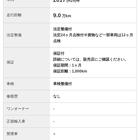
(H29)
年
9.0
走行距離
万km
法定整備付
法定整備
法定24ヶ月点検付※貨物など一部車両は12ヶ月
点検
保証付
詳細については、販売店にご確認ください。
保証
保証期間：1ヶ月
保証距離：1,000km
車検
車検整備付
修復歴
なし
ワンオーナー
-
正規輸入車
-
禁煙車
○