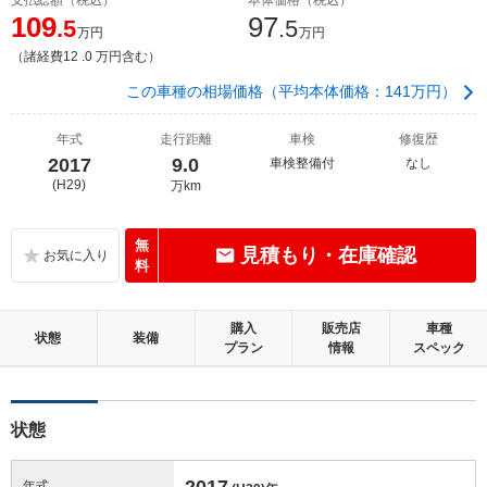
109
97
.5
.5
万円
万円
（諸経費12 .0 万円含む）
この車種の相場価格（平均本体価格：141万円）
年式
走行距離
車検
修復歴
2017
9.0
車検整備付
なし
(H29)
万km
無
見積もり・在庫確認
料
購入
販売店
車種
状態
装備
プラン
情報
スペック
状態
2017
年式