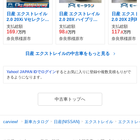
日産 エクストレイル
日産 エクストレイル
日産 エクスト
2.0 20Xi Vセレクショ
2.0 20X ハイブリッ
2.0 20X 2列車
ン 2列車 4WD
ド エマージェンシー
支払総額
支払総額
支払総額
ブレーキパッケージ
169
98
117
.7
万円
.0
万円
.8
万円
奈良県橿原市
奈良県橿原市
奈良県橿原市
日産 エクストレイルの中古車をもっと見る
Yahoo! JAPAN IDでログイン
するとお気に入りに登録や複数見積もりがで
きるようになります。
中古車トップへ
新車カタログ
日産(NISSAN)
エクストレイル
エクストレ
carview!