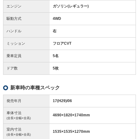
エンジン
ガソリン(レギュラー)
駆動方式
4WD
ハンドル
右
ミッション
フロアCVT
乗車定員
5名
ドア数
5枚
新車時の車種スペック
発売年月
17(H29)/06
車体寸法
4690
×
1820
×
1740
mm
(全長×全幅×全高)
室内寸法
1535
×
1535
×
1270
mm
(全長×全幅×全高)