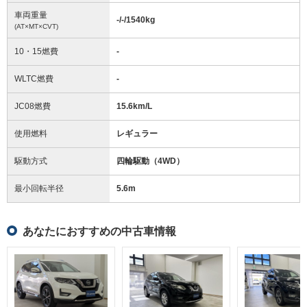
車両重量
-/-/1540
kg
(AT×MT×CVT)
10・15燃費
-
WLTC燃費
-
JC08燃費
15.6km/L
使用燃料
レギュラー
駆動方式
四輪駆動（4WD）
最小回転半径
5.6
m
あなたにおすすめの中古車情報