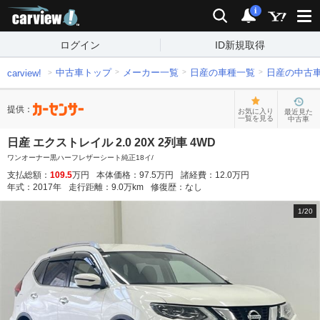
carview!
検索
通知
i
ログイン
ID新規取得
中古車トップ
メーカー一覧
日産の車種一覧
日産の中古
carview!
提供：
お気に入り
最近見た
一覧を見る
中古車
日産 エクストレイル 2.0 20X 2列車 4WD
ワンオーナー黒ハーフレザーシート純正18イ/
支払総額：
109.5
万円
本体価格：
97.5
万円
諸経費：
12.0
万円
年式：
2017
年
走行距離：
9.0
万km
修復歴：
なし
1
/
20