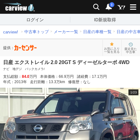
carview!
検索
通知
i
ログイン
ID新規取得
中古車トップ
メーカー一覧
日産の車種一覧
日産の中古
carview!
提供：
お気に入り
最近見た
一覧を見る
中古車
日産 エクストレイル 2.0 20GT S ディーゼルターボ 4WD
ナビ 地デジ バックカメラ/
支払総額：
84.0
万円
本体価格：
66.9
万円
諸経費：
17.1
万円
年式：
2013
年
走行距離：
13.3
万km
修復歴：
なし
1
/
23