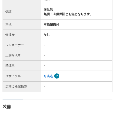
保証無
保証
無償・有償保証とも無となります。
車検
車検整備付
修復歴
なし
ワンオーナー
-
正規輸入車
-
禁煙車
-
リサイクル
リ済込
定期点検記録簿
-
装備