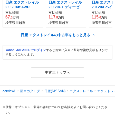
日産 エクストレイル
日産 エクストレイル
日産 エクスト
2.0 20Xtt 4WD
2.0 20GT ディーゼル
2.0 20X ハ
ターボ 4WD
ド エクストリ
支払総額
支払総額
支払総額
X エマージェ
67
117
115
.0
万円
.8
万円
.6
万円
ブレーキパッ
埼玉県川越市
埼玉県川越市
埼玉県川越市
4WD
日産 エクストレイルの中古車をもっと見る
Yahoo! JAPAN IDでログイン
するとお気に入りに登録や複数見積もりがで
きるようになります。
中古車トップへ
新車カタログ
日産(NISSAN)
エクストレイル
エクストレ
carview!
※仕様・オプション・装備の詳細については各販売店にお問い合わせくださ
い。