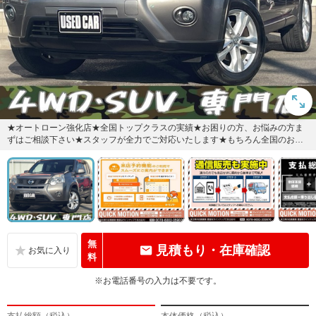
★オートローン強化店★全国トップクラスの実績★お困りの方、お悩みの方ま
ずはご相談下さい★スタッフが全力でご対応いたします★もちろん全国のお客
様へご対応させて頂きます★ご来...
無
見積もり・在庫確認
料
※お電話番号の入力は不要です。
支払総額（税込）
本体価格（税込）