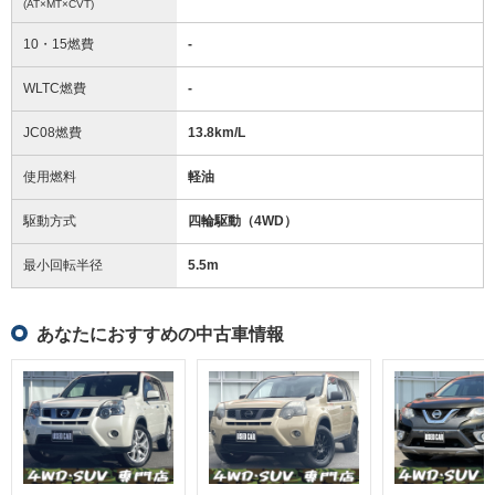
(AT×MT×CVT)
10・15燃費
-
WLTC燃費
-
JC08燃費
13.8km/L
使用燃料
軽油
駆動方式
四輪駆動（4WD）
最小回転半径
5.5
m
あなたにおすすめの中古車情報