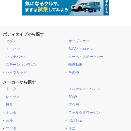
ボディタイプから探す
セダン
オープンカー
ミニバン
SUV・クロカン
ハッチバック
クーペ・スポーツカー
ステーションワゴン
軽自動車
ハイブリッド
その他
メーカーから探す
トヨタ
メルセデス・ベンツ
レクサス
BMW
日産
アウディ
ホンダ
フォルクスワーゲン
三菱
ポルシェ
マツダ
ミニ