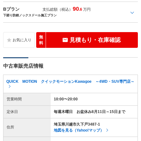
90
Bプラン
支払総額（税込）
.6
万円
下廻り防錆ノックスドール施工プラン
無
見積もり・在庫確認
料
中古車販売店情報
QUICK MOTION クイックモーションKawagoe ～4WD・SUV専門店～
営業時間
10:00〜20:00
定休日
毎週木曜日 お盆休み8月11日～15日まで
埼玉県川越市久下戸3487-1
住所
地図を見る（Yahoo!マップ）