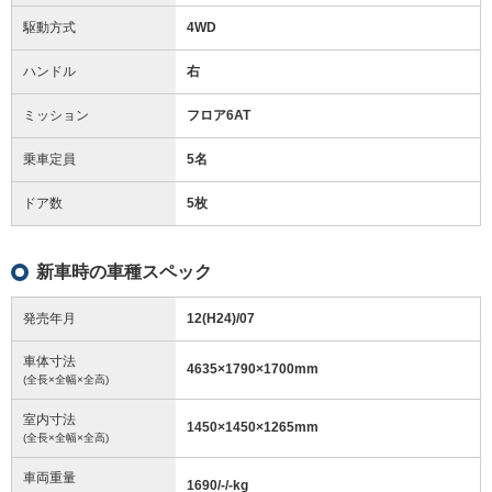
駆動方式
4WD
ハンドル
右
ミッション
フロア6AT
乗車定員
5名
ドア数
5枚
新車時の車種スペック
発売年月
12(H24)/07
車体寸法
4635
×
1790
×
1700
mm
(全長×全幅×全高)
室内寸法
1450
×
1450
×
1265
mm
(全長×全幅×全高)
車両重量
1690/-/-
kg