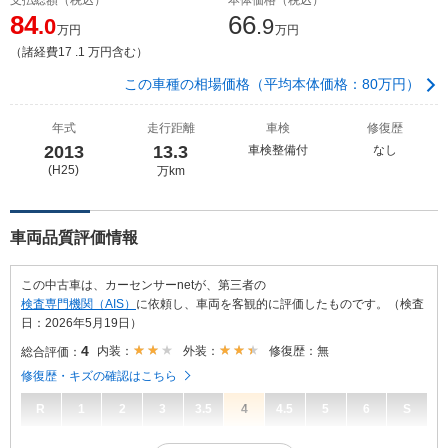
84
66
.0
.9
万円
万円
（諸経費17 .1 万円含む）
この車種の相場価格（平均本体価格：80万円）
年式
走行距離
車検
修復歴
2013
13.3
車検整備付
なし
(H25)
万km
車両品質評価情報
この中古車は、カーセンサーnetが、第三者の
検査専門機関（AIS）
に依頼し、車両を客観的に評価したものです。（検査
日：2026年5月19日）
4
内装：
外装：
修復歴：無
総合評価：
修復歴・キズの確認はこちら
R
1
2
3
3.5
4
4.5
5
6
S
4
総合評価：