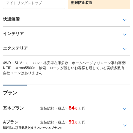
盗難防止装置
アイドリングストップ
快適装備
インテリア
エクステリア
4WD・SUV・ミニバン・格安車在庫多数・ホームページよりローン事前審査LI
NEID ＠rmn5500n 検索・ローンが難しいお客様も通している実績多数有・
自社ローンはありません
プラン
84
基本プラン
支払総額（税込）
.0
万円
91
Aプラン
支払総額（税込）
.0
万円
消耗品10項目新品交換リフレッシュプラン○