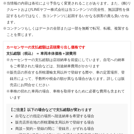
※当情報の内容は各社により予告なく変更されることがあります。また、(株)リ
クルートおよびLINEヤフー株式会社は当コンテンツの完全性、無誤謬性を保
証するものではなく、当コンテンツに起因するいかなる損害の責も負いかね
ます。
※コンテンツもしくはデータの全部または一部を無断で転写、転載、複製する
ことを禁じます。
カーセンサーの支払総額は店頭乗り出し価格です
支払総額（税込） ＝ 車両本体価格＋諸費用
※カーセンサーの支払総額は店頭納車を前提にしています。自宅への納車
をご希望された場合などは、別途納車費用がかかります
※販売店の所在する所轄運輸支局以外で登録する際や、車の定置場所、登
録月によって、手数料や税金の額が異なる場合があります。詳しくは販
売店にお問合せください
※車検の切れた車両の場合、車検を取得するために必要な費用も含まれて
います
【ご注意】以下の場合などで支払総額が変わります
自宅などの指定の場所へ陸送納車を希望する場合
販売店所在地の所轄運輸支局以外で登録する場合
商談～契約～登録の間に「登録月」がずれる場合