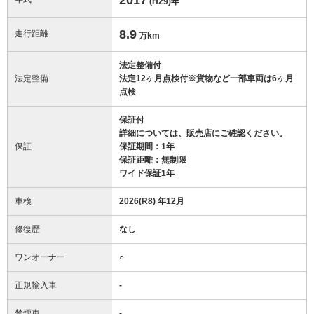
(H29)
年
8.9
走行距離
万km
法定整備付
法定整備
法定12ヶ月点検付※貨物など一部車両は6ヶ月
点検
保証付
詳細については、販売店にご確認ください。
保証
保証期間：1年
保証距離：無制限
ワイド保証1年
車検
2026(R8) 年12月
修復歴
なし
ワンオーナー
○
正規輸入車
-
禁煙車
-