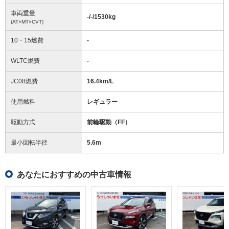
車両重量
-/-/1530
kg
(AT×MT×CVT)
10・15燃費
-
WLTC燃費
-
JC08燃費
16.4km/L
使用燃料
レギュラー
駆動方式
前輪駆動（FF）
最小回転半径
5.6
m
あなたにおすすめの中古車情報