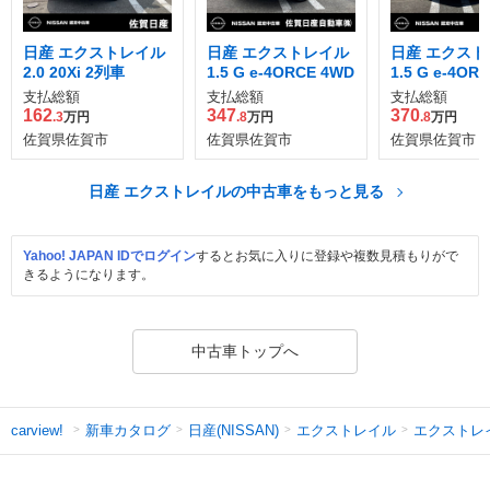
日産 エクストレイル
日産 エクストレイル
日産 エクスト
2.0 20Xi 2列車
1.5 G e-4ORCE 4WD
1.5 G e-4OR
支払総額
支払総額
支払総額
162
347
370
.3
万円
.8
万円
.8
万円
佐賀県佐賀市
佐賀県佐賀市
佐賀県佐賀市
日産 エクストレイルの中古車をもっと見る
Yahoo! JAPAN IDでログイン
するとお気に入りに登録や複数見積もりがで
きるようになります。
中古車トップへ
新車カタログ
日産(NISSAN)
エクストレイル
エクストレ
carview!