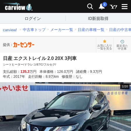
carview!
検索
通知
i
ログイン
ID新規取得
中古車トップ
メーカー一覧
日産の車種一覧
日産の中古
carview!
提供：
お気に入り
最近見た
一覧を見る
中古車
日産 エクストレイル 2.0 20X 3列車
シートヒーター/ドラレコ/ETC/フルセグ/
支払総額：
135.3
万円
本体価格：
126.0
万円
諸経費：
9.3
万円
年式：
2017
年
走行距離：
8.9
万km
修復歴：
なし
1
/
20