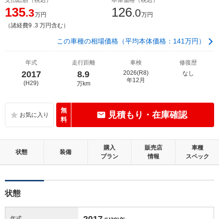
135
126
.3
.0
万円
万円
（諸経費9 .3 万円含む）
この車種の相場価格（平均本体価格：141万円）
年式
走行距離
車検
修復歴
2017
8.9
2026(R8)
なし
年12月
(H29)
万km
無
見積もり・在庫確認
料
購入
販売店
車種
状態
装備
プラン
情報
スペック
状態
2017
年式