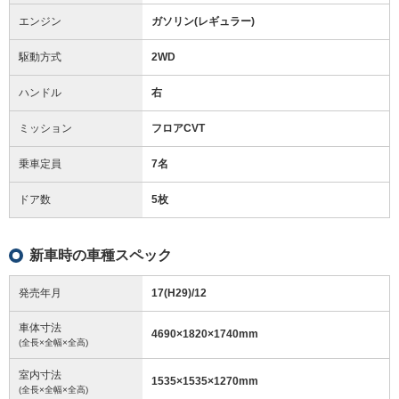
エンジン
ガソリン(レギュラー)
駆動方式
2WD
ハンドル
右
ミッション
フロアCVT
乗車定員
7名
ドア数
5枚
新車時の車種スペック
発売年月
17(H29)/12
車体寸法
4690
×
1820
×
1740
mm
(全長×全幅×全高)
室内寸法
1535
×
1535
×
1270
mm
(全長×全幅×全高)