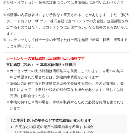
※仕様・オプション・装備の詳細については各販売店にお問い合わせくださ
い。
※当情報の内容は各社により予告なく変更されることがあります。また、(株)リ
クルートおよびLINEヤフー株式会社は当コンテンツの完全性、無誤謬性を保
証するものではなく、当コンテンツに起因するいかなる損害の責も負いかね
ます。
※コンテンツもしくはデータの全部または一部を無断で転写、転載、複製する
ことを禁じます。
カーセンサーの支払総額は店頭乗り出し価格です
支払総額（税込） ＝ 車両本体価格＋諸費用
※カーセンサーの支払総額は店頭納車を前提にしています。自宅への納車
をご希望された場合などは、別途納車費用がかかります
※販売店の所在する所轄運輸支局以外で登録する際や、車の定置場所、登
録月によって、手数料や税金の額が異なる場合があります。詳しくは販
売店にお問合せください
※車検の切れた車両の場合、車検を取得するために必要な費用も含まれて
います
【ご注意】以下の場合などで支払総額が変わります
自宅などの指定の場所へ陸送納車を希望する場合
販売店所在地の所轄運輸支局以外で登録する場合