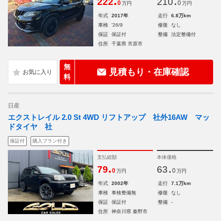
.
.
222
210
0
0
万円
万円
年式
2017年
走行
6.8万km
車検
'26/9
修復
なし
保証
保証付
整備
法定整備付
住所
千葉県 市原市
無
見積もり・在庫確認
料
日産
エクストレイル 2.0 St 4WD リフトアップ 社外16AW マッ
ドタイヤ 社
保証付
購入プラン付き
支払総額
本体価格
.
.
79
63
0
0
万円
万円
年式
2002年
走行
7.1万km
車検
車検整備無
修復
なし
保証
保証付
整備
-
住所
神奈川県 秦野市