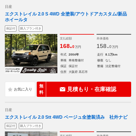
日産
エクストレイル 2.0 S 4WD 全塗装/アウトドアカスタム/新品
ホイールタ
保証付
購入プラン付き
支払総額
本体価格
.
.
168
158
0
0
万円
万円
年式
2004年
走行
8.1万km
車検
車検整備付
修復
なし
保証
保証付
整備
法定整備付
住所
大阪府 高石市
無
見積もり・在庫確認
料
日産
エクストレイル 2.0 Stt 4WD ベージュ全塗装済み 社外ナビ
保証付
購入プラン付き
支払総額
本体価格