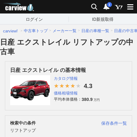
carview!
検索
通知
i
ログイン
ID新規取得
中古車トップ
メーカー一覧
日産の車種一覧
日産の中古
carview!
日産 エクストレイル リフトアップの中
古車
日産 エクストレイル の基本情報
カタログ情報
4.3
価格相場情報
380.9
平均本体価格：
万円
検索中の条件
保存条件一覧
リフトアップ