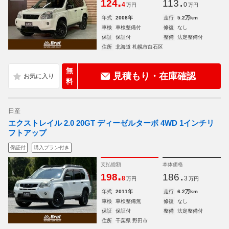
.
.
124
113
4
0
万円
万円
年式
2008年
走行
5.2万km
車検
車検整備付
修復
なし
保証
保証付
整備
法定整備付
住所
北海道 札幌市白石区
無
見積もり・在庫確認
料
日産
エクストレイル 2.0 20GT ディーゼルターボ 4WD 1インチリ
フトアップ
保証付
購入プラン付き
支払総額
本体価格
.
.
198
186
8
3
万円
万円
年式
2011年
走行
6.2万km
車検
車検整備無
修復
なし
保証
保証付
整備
法定整備付
住所
千葉県 野田市