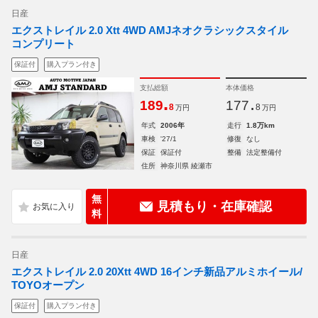
日産
エクストレイル 2.0 Xtt 4WD AMJネオクラシックスタイル
コンプリート
保証付
購入プラン付き
支払総額
本体価格
.
.
189
177
8
8
万円
万円
年式
2006年
走行
1.8万km
車検
'27/1
修復
なし
保証
保証付
整備
法定整備付
住所
神奈川県 綾瀬市
無
見積もり・在庫確認
料
日産
エクストレイル 2.0 20Xtt 4WD 16インチ新品アルミホイール/
TOYOオープン
保証付
購入プラン付き