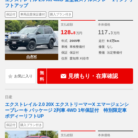
フトアップ
保証付
車両品質保証書付
購入プラン付き
支払総額
本体価格
.
.
128
117
8
3
万円
万円
年式
2005年
走行
9.0万km
車検
車検整備付
修復
なし
保証
保証付
整備
法定整備付
住所
愛知県 刈谷市
無
見積もり・在庫確認
料
日産
エクストレイル 2.0 20X エクストリーマーX エマージェンシ
ーブレーキ パッケージ 2列車 4WD 1年保証付 特別限定車
ボディーリフトUP
保証付
購入プラン付き
支払総額
本体価格