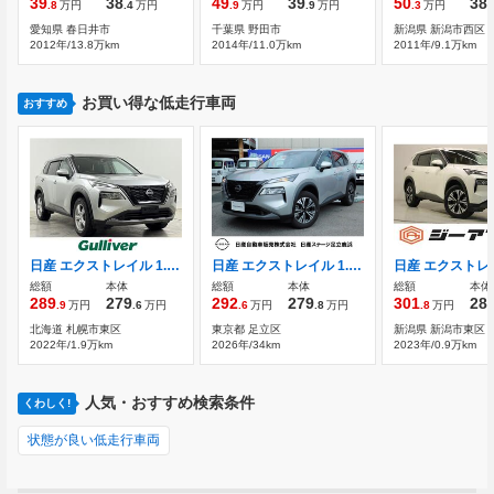
39
38
49
39
50
38
.8
万円
.4
万円
.9
万円
.9
万円
.3
万円
.
愛知県 春日井市
千葉県 野田市
新潟県 新潟市西区
2012年/13.8万km
2014年/11.0万km
2011年/9.1万km
お買い得な低走行車両
おすすめ
日産 エクストレイル 1.5 S e-4ORCE 4WD ・4WD ・純正ナビ ・フルセグTV/Bluetooth
日産 エクストレイル 1.5 S e-4ORCE 4WD 雹害車両・2025年1月製造車両・オーディオ
総額
本体
総額
本体
総額
本体
289
279
292
279
301
28
.9
万円
.6
万円
.6
万円
.8
万円
.8
万円
北海道 札幌市東区
東京都 足立区
新潟県 新潟市東区
2022年/1.9万km
2026年/34km
2023年/0.9万km
人気・おすすめ検索条件
くわしく!
状態が良い低走行車両