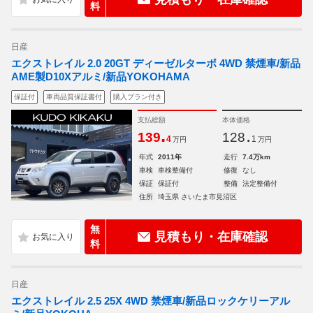
料
日産
エクストレイル 2.0 20GT ディーゼルターボ 4WD 禁煙車/新品
AME製D10Xアルミ/新品YOKOHAMA
保証付
車両品質保証書付
購入プラン付き
支払総額
本体価格
.
.
139
128
4
1
万円
万円
年式
2011年
走行
7.4万km
車検
車検整備付
修復
なし
保証
保証付
整備
法定整備付
住所
埼玉県 さいたま市見沼区
無
見積もり・在庫確認
料
日産
エクストレイル 2.5 25X 4WD 禁煙車/新品ロックケリーアル