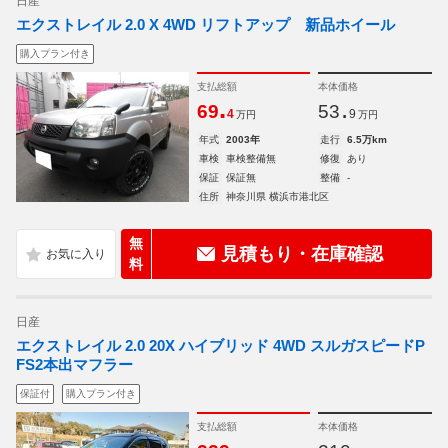
日産
エクストレイル 2.0 X 4WD リフトアップ 新品ホイール
購入プラン付き
支払総額
本体価格
.
.
69
53
4
9
万円
万円
年式
2003年
走行
6.5万km
車検
車検整備無
修復
あり
保証
保証無
整備
-
住所
神奈川県 横浜市港北区
無
見積もり・在庫確認
料
日産
エクストレイル 2.0 20X ハイブリッド 4WD スルガスピードP
FS2本出マフラー
保証付
購入プラン付き
支払総額
本体価格