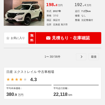
.
.
198
192
8
4
万円
万円
年式
2017年
走行
7.2万km
車検
'27/2
修復
なし
保証
保証付
整備
法定整備付
住所
北海道 旭川市
無
見積もり・在庫確認
料
1
〜
30
/
56
件
日産 エクストレイル 中古車相場
4.3
平均本体価格：
平均走行距離：
380
22,118
.9
万円
km