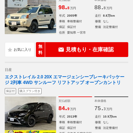
.
.
98
88
8
8
万円
万円
年式
2005年
走行
8.8万km
車検
車検整備付
修復
なし
保証
保証付
整備
法定整備付
住所
愛知県 一宮市
無
見積もり・在庫確認
料
日産
エクストレイル 2.0 20X エマージェンシーブレーキパッケー
ジ 2列車 4WD サンルーフ リフトアップ オープンカントリ
保証付
購入プラン付き
支払総額
本体価格
.
.
84
75
9
3
万円
万円
年式
2013年
走行
10.9万km
車検
車検整備付
修復
なし
保証
保証付
整備
法定整備付