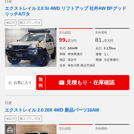
日産
エクストレイル 2.0 St 4WD リフトアップ 社外AW BFグッド
リッチA/Tタ
保証付
購入プラン付き
支払総額
本体価格
.
.
99
81
3
0
万円
万円
年式
2004年
走行
5.1万km
車検
車検整備付
修復
なし
保証
保証付
整備
法定整備付
住所
神奈川県 横浜市旭区
無
見積もり・在庫確認
料
日産
エクストレイル 2.0 20X 4WD 新品パーツ16AW
保証付
購入プラン付き
支払総額
本体価格