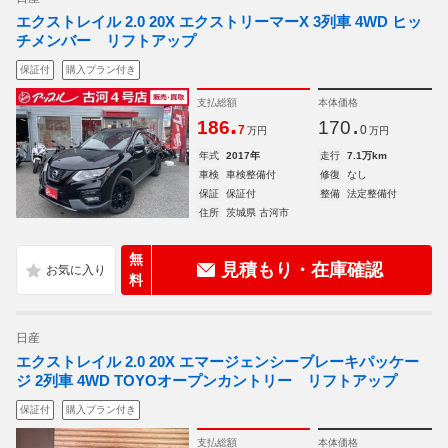
エクストレイル 2.0 20X エクストリーマーX 3列車 4WD ヒッ
チメンバー リフトアップ
保証付
購入プラン付き
支払総額
本体価格
.
.
186
170
7
0
万円
万円
年式
2017年
走行
7.1万km
車検
車検整備付
修復
なし
保証
保証付
整備
法定整備付
住所
茨城県 古河市
無
見積もり・在庫確認
料
日産
エクストレイル 2.0 20X エマージェンシーブレーキパッケー
ジ 2列車 4WD TOYOオープンカントリー リフトアップ
保証付
購入プラン付き
支払総額
本体価格