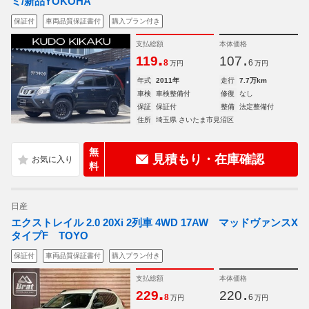
ミ/新品YOKOHA
保証付
車両品質保証書付
購入プラン付き
支払総額
本体価格
.
.
119
107
8
6
万円
万円
年式
2011年
走行
7.7万km
車検
車検整備付
修復
なし
保証
保証付
整備
法定整備付
住所
埼玉県 さいたま市見沼区
無
見積もり・在庫確認
料
日産
エクストレイル 2.0 20Xi 2列車 4WD 17AW マッドヴァンスX
タイプF TOYO
保証付
車両品質保証書付
購入プラン付き
支払総額
本体価格
.
.
229
220
8
6
万円
万円