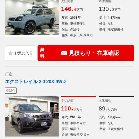
支払総額
本体価格
.
.
146
130
4
0
万円
万円
年式
2008年
走行
4.3万km
車検
車検整備付
修復
なし
保証
保証付
整備
法定整備付
住所
神奈川県 厚木市
無
見積もり・在庫確認
料
日産
エクストレイル 2.0 20X 4WD
保証付
支払総額
本体価格
.
.
110
89
0
0
万円
万円
年式
2010年
走行
4.8万km
車検
車検整備付
修復
なし
保証
保証付
整備
法定整備付
住所
青森県 弘前市