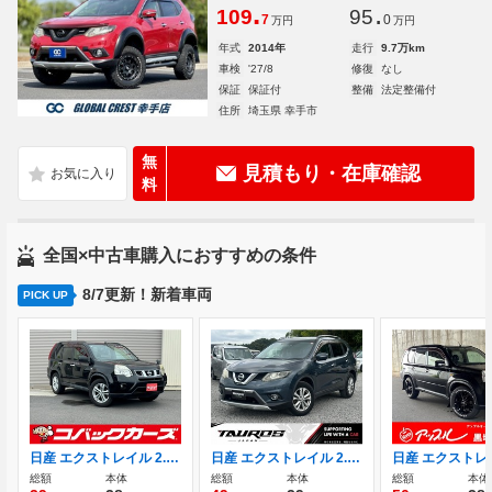
.
.
109
95
7
0
万円
万円
年式
2014年
走行
9.7万km
車検
'27/8
修復
なし
保証
保証付
整備
法定整備付
住所
埼玉県 幸手市
無
見積もり・在庫確認
料
全国×中古車購入におすすめの条件
8/7更新！新着車両
PICK UP
日産 エクストレイル 2.0 20X 4WD
日産 エクストレイル 2.0 20X エマージェンシーブレーキパッケージ 2列車 4WD ユーザー買取車 ワンオーナー 合皮
総額
本体
総額
本体
総額
本体