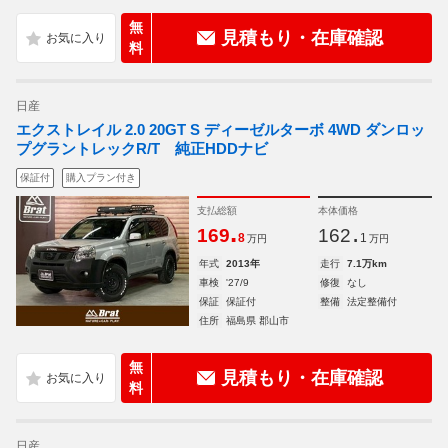
無
見積もり・在庫確認
料
日産
エクストレイル 2.0 20GT S ディーゼルターボ 4WD ダンロッ
プグラントレックR/T 純正HDDナビ
保証付
購入プラン付き
支払総額
本体価格
.
.
169
162
8
1
万円
万円
年式
2013年
走行
7.1万km
車検
'27/9
修復
なし
保証
保証付
整備
法定整備付
住所
福島県 郡山市
無
見積もり・在庫確認
料
日産