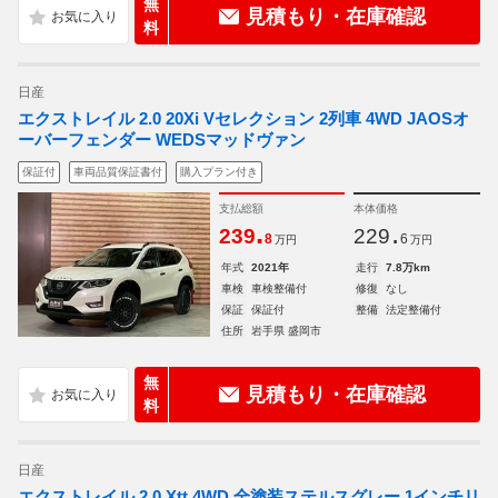
無
見積もり・在庫確認
料
日産
エクストレイル 2.0 20Xi Vセレクション 2列車 4WD JAOSオ
ーバーフェンダー WEDSマッドヴァン
保証付
車両品質保証書付
購入プラン付き
支払総額
本体価格
.
.
239
229
8
6
万円
万円
年式
2021年
走行
7.8万km
車検
車検整備付
修復
なし
保証
保証付
整備
法定整備付
住所
岩手県 盛岡市
無
見積もり・在庫確認
料
日産
エクストレイル 2.0 Xtt 4WD 全塗装ステルスグレー 1インチリ