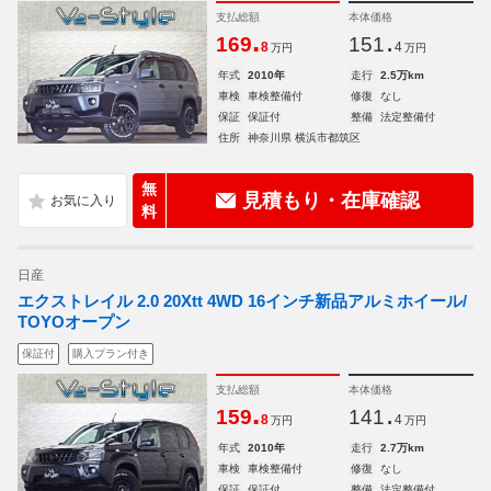
支払総額
本体価格
.
.
169
151
8
4
万円
万円
年式
2010年
走行
2.5万km
車検
車検整備付
修復
なし
保証
保証付
整備
法定整備付
住所
神奈川県 横浜市都筑区
無
見積もり・在庫確認
料
日産
エクストレイル 2.0 20Xtt 4WD 16インチ新品アルミホイール/
TOYOオープン
保証付
購入プラン付き
支払総額
本体価格
.
.
159
141
8
4
万円
万円
年式
2010年
走行
2.7万km
車検
車検整備付
修復
なし
保証
保証付
整備
法定整備付