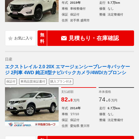
年式
2019年
走行
5.7万km
車検
車検整備付
修復
なし
保証
保証付
整備
法定整備付
住所
岩手県 盛岡市
無
見積もり・在庫確認
料
日産
エクストレイル 2.0 20X エマージェンシーブレーキパッケー
ジ 2列車 4WD 純正8型ナビ/バックカメラ/4WD/カプロンシ
保証付
車両品質保証書付
購入プラン付き
支払総額
本体価格
.
.
82
74
8
6
万円
万円
年式
2014年
走行
6.7万km
車検
'27/10
修復
なし
保証
保証付
整備
法定整備付
住所
愛知県 豊川市