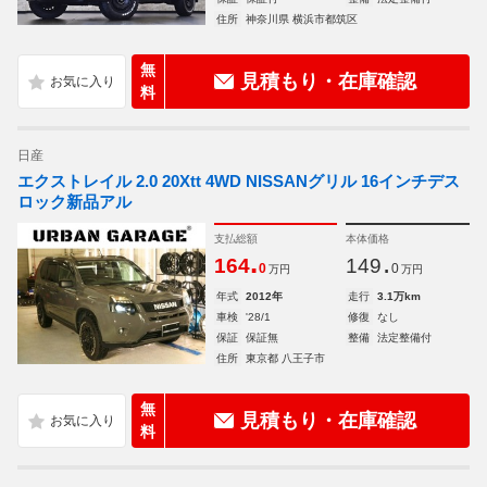
住所
神奈川県 横浜市都筑区
無
見積もり・在庫確認
料
日産
エクストレイル 2.0 20Xtt 4WD NISSANグリル 16インチデス
ロック新品アル
支払総額
本体価格
.
.
164
149
0
0
万円
万円
年式
2012年
走行
3.1万km
車検
'28/1
修復
なし
保証
保証無
整備
法定整備付
住所
東京都 八王子市
無
見積もり・在庫確認
料