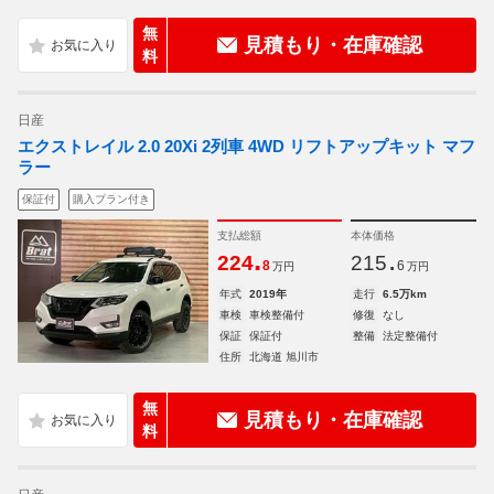
無
見積もり・在庫確認
料
日産
エクストレイル 2.0 20Xi 2列車 4WD リフトアップキット マフ
ラー
保証付
購入プラン付き
支払総額
本体価格
.
.
224
215
8
6
万円
万円
年式
2019年
走行
6.5万km
車検
車検整備付
修復
なし
保証
保証付
整備
法定整備付
住所
北海道 旭川市
無
見積もり・在庫確認
料