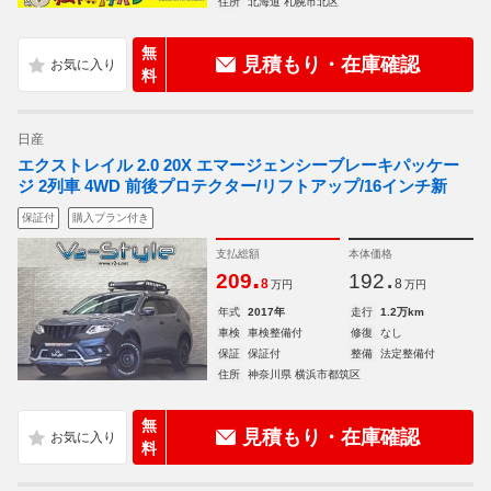
住所
北海道 札幌市北区
無
見積もり・在庫確認
料
日産
エクストレイル 2.0 20X エマージェンシーブレーキパッケー
ジ 2列車 4WD 前後プロテクター/リフトアップ/16インチ新
保証付
購入プラン付き
支払総額
本体価格
.
.
209
192
8
8
万円
万円
年式
2017年
走行
1.2万km
車検
車検整備付
修復
なし
保証
保証付
整備
法定整備付
住所
神奈川県 横浜市都筑区
無
見積もり・在庫確認
料