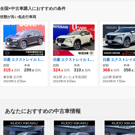
全国×中古車購入におすすめの条件
状態が良い低走行車両
日産 エクストレイル 1.5 X 純正メモリーナビ プロパイロット
日産 エクストレイル 1.5 X メーカーラインナビ TV 全方位カメラ
総額
本体
総額
本体
総額
本体
315
299
324
310
368
358
.4
万円
.8
万円
.4
万円
.0
万円
.0
万円
.6
東京都 立川市
埼玉県 さいたま市見沼区
山口県 防府市
2023年/1.0万km
2023年/0.9万km
2024年/0.7万km
あなたにおすすめの中古車情報