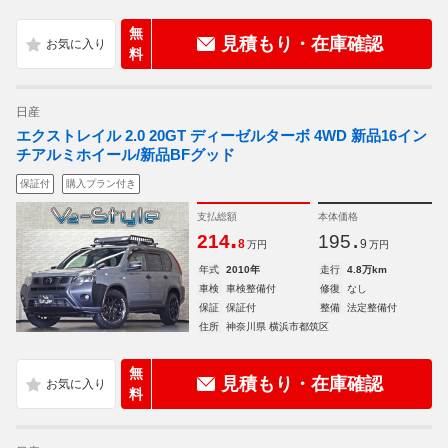
無
見積もり・在庫確認
料
日産
エクストレイル 2.0 20GT ディーゼルターボ 4WD 新品16イン
チアルミホイール/新品BFグッド
保証付
購入プラン付き
支払総額
本体価格
.
.
214
195
8
9
万円
万円
年式
2010年
走行
4.8万km
車検
車検整備付
修復
なし
保証
保証付
整備
法定整備付
住所
神奈川県 横浜市都筑区
無
見積もり・在庫確認
料