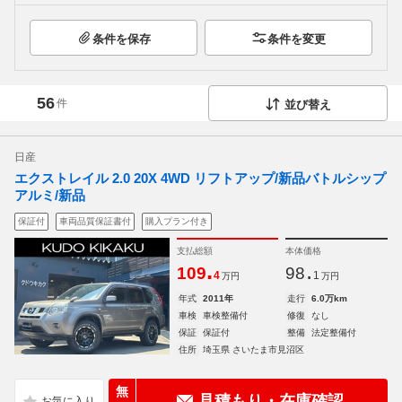
条件を保存
条件を変更
56
件
並び替え
日産
エクストレイル 2.0 20X 4WD リフトアップ/新品バトルシップ
アルミ/新品
保証付
車両品質保証書付
購入プラン付き
支払総額
本体価格
.
.
109
98
4
1
万円
万円
年式
2011年
走行
6.0万km
車検
車検整備付
修復
なし
保証
保証付
整備
法定整備付
住所
埼玉県 さいたま市見沼区
無
見積もり・在庫確認