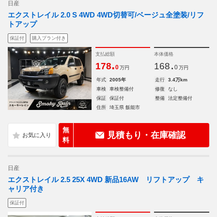
日産
エクストレイル 2.0 S 4WD 4WD切替可/ベージュ全塗装/リフ
トアップ
保証付
購入プラン付き
支払総額
本体価格
.
.
178
168
0
0
万円
万円
年式
2005年
走行
3.4万km
車検
車検整備付
修復
なし
保証
保証付
整備
法定整備付
住所
埼玉県 飯能市
無
見積もり・在庫確認
料
日産
エクストレイル 2.5 25X 4WD 新品16AW リフトアップ キ
ャリア付き
保証付