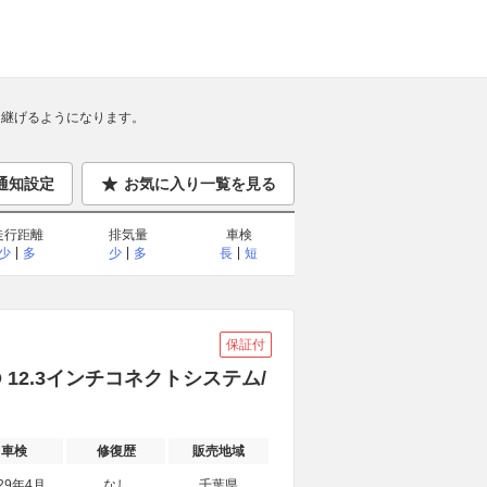
継げるようになります。
通知設定
お気に入り一覧を見る
走行距離
排気量
車検
少
多
少
多
長
短
保証付
WD 12.3インチコネクトシステム/
車検
修復歴
販売地域
29年4月
なし
千葉県