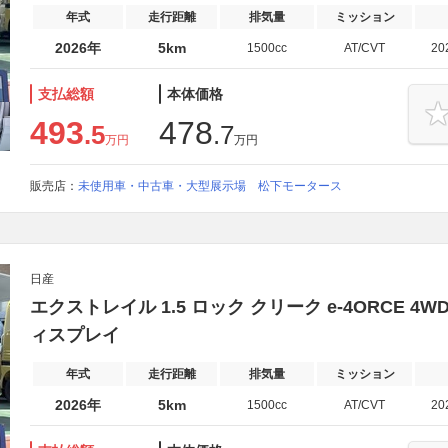
年式
走行距離
排気量
ミッション
2026年
5km
1500cc
AT/CVT
20
支払総額
本体価格
493
478
.5
.7
万円
万円
販売店：
未使用車・中古車・大型展示場 松下モータース
日産
エクストレイル 1.5 ロック クリーク e-4ORCE 4
ィスプレイ
年式
走行距離
排気量
ミッション
2026年
5km
1500cc
AT/CVT
20