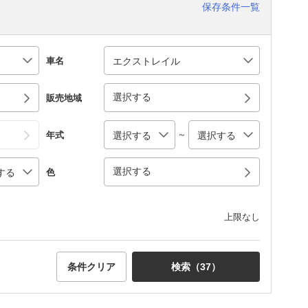
保存条件一覧
車名
選択する
販売地域
～
年式
選択する
色
上限なし
条件クリア
検索（
37
）