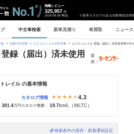
掲載レビュー
325,957
件
時点
※新車カタログのある自動車総合情報
2026.08.08
ログ
中古車検索
新車見積り
車買取
ニュース
一覧
日産の中古車
エクストレイルの中古車
エクストレイル 登録（届出）済未使用車の中
 登録（届出）済未使用
提
供：
ストレイル の基本情報
4.3
カタログ情報
381.4
19.7
km/L（WLTC）
：
万円
カタログ燃費：
検索条件の保存・新着通知設定