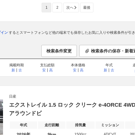
1
2
次へ
最後
ログイン
するとスマートフォンなど他の端末でも保存したお気に入りや検索条件が引き
検索条件変更
検索条件の保存・新着
掲載時期
支払総額
本体価格
年式
新
古
安
高
安
高
新
古
日産
エクストレイル 1.5 ロック クリーク e-4ORCE 4
アラウンドビ
年式
走行距離
排気量
ミッション
2026年
9km
1500cc
AT/CVT
20