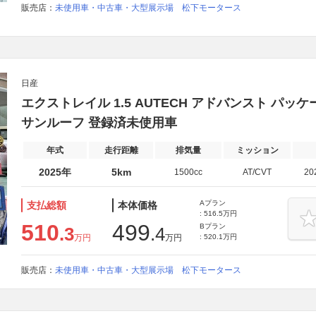
販売店：
未使用車・中古車・大型展示場 松下モータース
日産
エクストレイル 1.5 AUTECH アドバンスト パッケー
サンルーフ 登録済未使用車
年式
走行距離
排気量
ミッション
2025年
5km
1500cc
AT/CVT
20
Aプラン
支払総額
本体価格
: 516.5万円
510
499
Bプラン
.3
.4
万円
万円
: 520.1万円
販売店：
未使用車・中古車・大型展示場 松下モータース