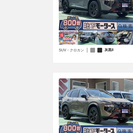
灰黒II
SUV・クロカン