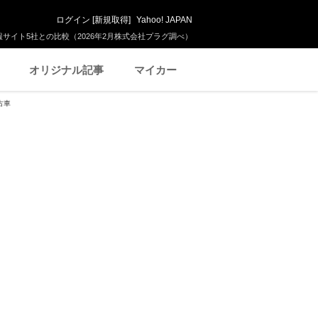
ログイン
[
新規取得
]
Yahoo! JAPAN
サイト5社との比較（2026年2月株式会社プラグ調べ）
オリジナル記事
マイカー
古車