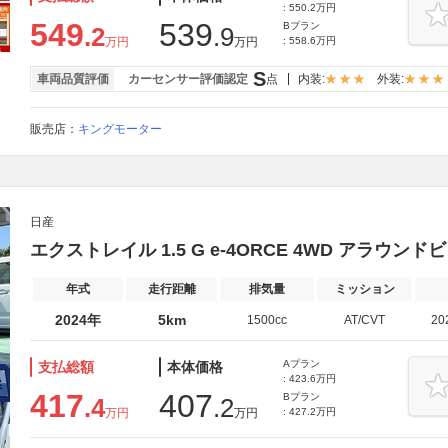
: 550.2万円
549
539
Bプラン
.2
.9
万円
万円
: 558.6万円
S
車両品質評価
カーセンサー評価認定
点
内装:
外装:
販売店：
キングモーター
日産
エクストレイル 1.5 G e-4ORCE 4WD アラウ
年式
走行距離
排気量
ミッション
2024年
5km
1500cc
AT/CVT
20
Aプラン
支払総額
本体価格
: 423.6万円
417
407
Bプラン
.4
.2
万円
万円
: 427.2万円