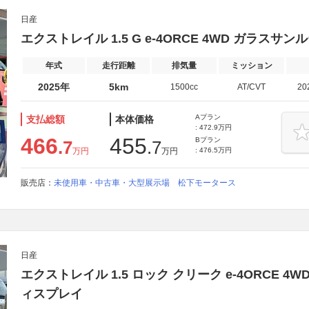
日産
エクストレイル 1.5 G e-4ORCE 4WD ガラス
年式
走行距離
排気量
ミッション
2025年
5km
1500cc
AT/CVT
20
Aプラン
支払総額
本体価格
: 472.9万円
466
455
Bプラン
.7
.7
万円
万円
: 476.5万円
販売店：
未使用車・中古車・大型展示場 松下モータース
日産
エクストレイル 1.5 ロック クリーク e-4ORCE 4
ィスプレイ