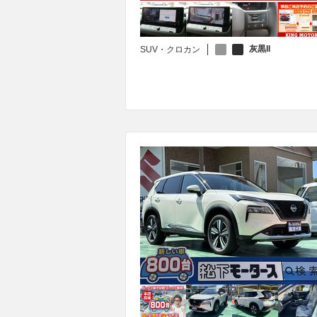
灰黒II
SUV・クロカン