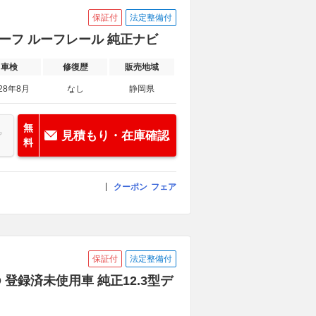
保証付
法定整備付
サンルーフ ルーフレール 純正ナビ
車検
修復歴
販売地域
28年8月
なし
静岡県
無
見積もり・在庫確認
料
クーポン
フェア
保証付
法定整備付
WD 登録済未使用車 純正12.3型デ