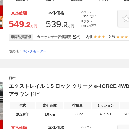
Aプラン
支払総額
本体価格
: 550.2万円
549
539
Bプラン
.2
.9
万円
万円
: 558.6万円
S
車両品質評価
カーセンサー評価認定
点
内装:
外装:
販売店：
キングモーター
日産
エクストレイル 1.5 ロック クリーク e-4ORCE 4
アラウンドビ
年式
走行距離
排気量
ミッション
2026年
10km
1500cc
AT/CVT
2
Aプラン
支払総額
本体価格