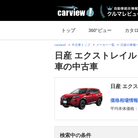
トップ
360°ビュー
カタ
carview!
中古車トップ
メーカー一覧
日産の車種
日産 エクストレイル
車の中古車
日産 エク
価格相場情報
平均本体価格
検索中の条件