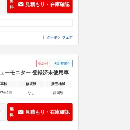
無
見積もり・在庫確認
料
クーポン
フェア
保証付
法定整備付
ンドビューモニター 登録済未使用車
車検
修復歴
販売地域
27年2月
なし
静岡県
無
見積もり・在庫確認
料