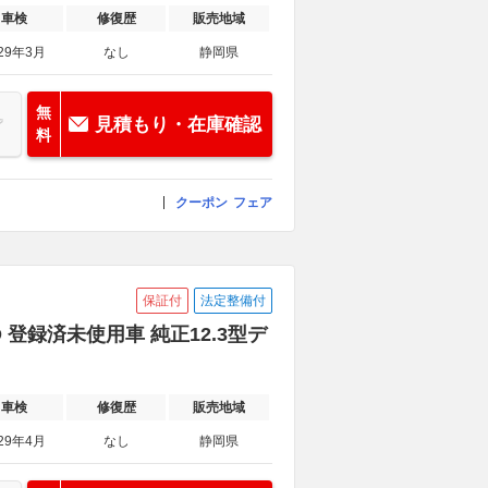
車検
修復歴
販売地域
29年3月
なし
静岡県
無
見積もり・在庫確認
料
クーポン
フェア
保証付
法定整備付
WD 登録済未使用車 純正12.3型デ
車検
修復歴
販売地域
29年4月
なし
静岡県