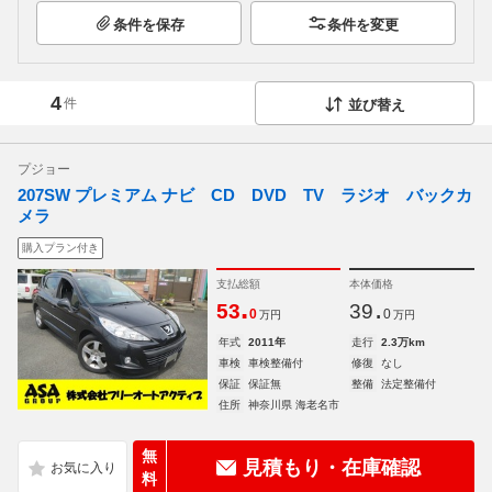
条件を保存
条件を変更
4
件
並び替え
プジョー
207SW プレミアム ナビ CD DVD TV ラジオ バックカ
メラ
購入プラン付き
支払総額
本体価格
.
.
53
39
0
0
万円
万円
年式
2011年
走行
2.3万km
車検
車検整備付
修復
なし
保証
保証無
整備
法定整備付
住所
神奈川県 海老名市
無
見積もり・在庫確認
料