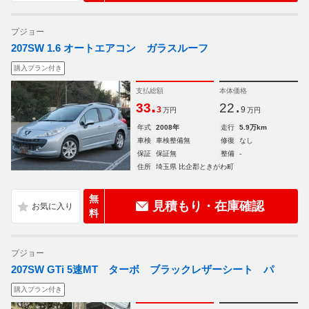
プジョー
207SW 1.6 オートエアコン ガラスルーフ
購入プラン付き
支払総額
本体価格
.
.
33
22
3
9
万円
万円
年式
2008年
走行
5.9万km
車検
車検整備無
修復
なし
保証
保証無
整備
-
住所
埼玉県 比企郡ときがわ町
無
見積もり・在庫確認
料
プジョー
207SW GTi 5速MT ターボ ブラックレザーシート パ
購入プラン付き