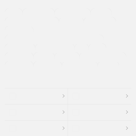
４ＷＤ
定期点検記録簿
ワンオーナーカー
福祉車両
メーカー系販売店取り扱い車
修復歴無し
アルミホイール
寒冷地仕様車
過給機設定モデル（ターボ・スーパーチャージャーなど)
ETC
CDプレーヤー
カーナビゲーション
禁煙車
法定整備付き
保証付き
エアバッグ
ディスチャージドランプ
支払総顔あり
クーポンあり
車両品質評価書付
新着車両