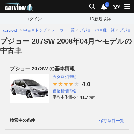
carview!
検索
通知
i
ログイン
ID新規取得
中古車トップ
メーカー一覧
プジョーの車種一覧
プジョ
carview!
プジョー 207SW 2008年04月〜モデルの
中古車
プジョー 207SW の基本情報
カタログ情報
4.0
価格相場情報
41.7
平均本体価格：
万円
検索中の条件
保存条件一覧