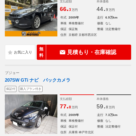
支払総額
本体価格
.
.
66
44
3
9
万円
万円
年式
2009年
走行
6.9万km
車検
車検整備付
修復
なし
保証
保証無
整備
法定整備付
住所
京都府 京都市西京区
無
見積もり・在庫確認
料
プジョー
207SW GTi ナビ バックカメラ
保証付
購入プラン付き
支払総額
本体価格
.
.
77
59
8
8
万円
万円
年式
2009年
走行
7.3万km
車検
車検整備付
修復
なし
保証
保証付
整備
法定整備付
住所
兵庫県 神戸市北区