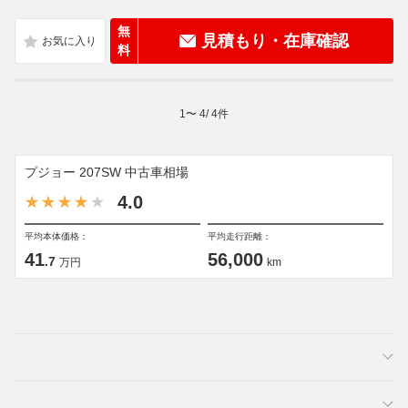
無
見積もり・在庫確認
料
1
〜
4
/
4
件
プジョー 207SW 中古車相場
4.0
平均本体価格：
平均走行距離：
41
56,000
.7
万円
km