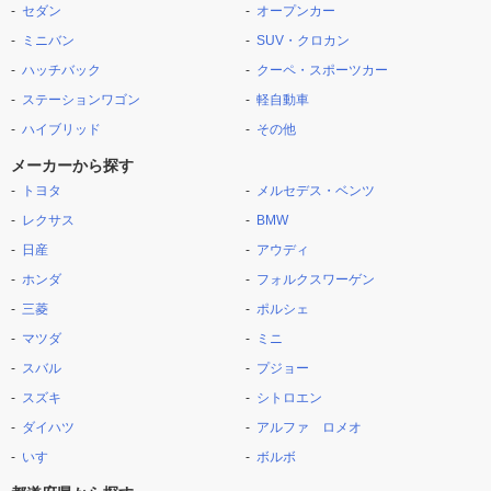
セダン
オープンカー
ミニバン
SUV・クロカン
ハッチバック
クーペ・スポーツカー
ステーションワゴン
軽自動車
ハイブリッド
その他
メーカーから探す
トヨタ
メルセデス・ベンツ
レクサス
BMW
日産
アウディ
ホンダ
フォルクスワーゲン
三菱
ポルシェ
マツダ
ミニ
スバル
プジョー
スズキ
シトロエン
ダイハツ
アルファ ロメオ
いすゞ
ボルボ