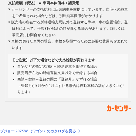
支払総額（税込） ＝ 車両本体価格＋諸費用
カーセンサーの支払総額は店頭納車を前提にしています。自宅への納車
をご希望された場合などは、別途納車費用がかかります
販売店の所在する所轄運輸支局以外で登録する際や、車の定置場所、登
録月によって、手数料や税金の額が異なる場合があります。詳しくは
販売店にお問合せください
車検の切れた車両の場合、車検を取得するために必要な費用も含まれて
います
【ご注意】以下の場合などで支払総額が変わります
自宅などの指定の場所へ陸送納車を希望する場合
販売店所在地の所轄運輸支局以外で登録する場合
商談～契約～登録の間に「登録月」がずれる場合
（登録月が3月から4月にずれる場合は自動車税の額が大きく上が
ります）
プジョー 207SW （ワゴン）のカタログを見る