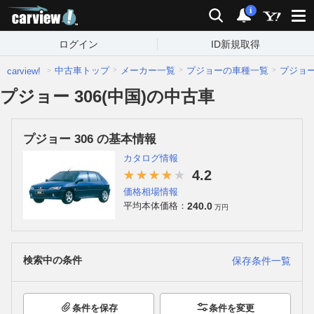
carview!
検索
通知
i
ログイン
ID新規取得
中古車トップ
メーカー一覧
プジョーの車種一覧
プジョ
carview!
プジョー 306(中国)の中古車
プジョー 306 の基本情報
カタログ情報
4.2
価格相場情報
240.0
平均本体価格：
万円
検索中の条件
保存条件一覧
条件を保存
条件を変更