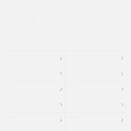
過給機設定モデル（ターボ・スーパーチャージャーなど)
ETC
CDプレーヤー
カーナビゲーション
禁煙車
法定整備付き
保証付き
エアバッグ
ディスチャージドランプ
支払総顔あり
クーポンあり
車両品質評価書付
新着車両