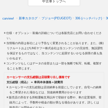
中古車トップへ
新車カタログ
プジョー(PEUGEOT)
306 (ハッチバック)
carview!
仕様・オプション・装備の詳細については各販売店にお問い合わせくださ
い。
当情報の内容は各社により予告なく変更されることがあります。また、(株)
リクルートおよびLINEヤフー株式会社は当コンテンツの完全性、無誤謬性
を保証するものではなく、当コンテンツに起因するいかなる損害の責も負
いかねます。
コンテンツもしくはデータの全部または一部を無断で転写、転載、複製す
ることを禁じます。
カーセンサーの支払総額は店頭乗り出し価格です
支払総額（税込） ＝ 車両本体価格＋諸費用
カーセンサーの支払総額は店頭納車を前提にしています。自宅への納車
をご希望された場合などは、別途納車費用がかかります
販売店の所在する所轄運輸支局以外で登録する際や、車の定置場所、登
録月によって、手数料や税金の額が異なる場合があります。詳しくは
販売店にお問合せください