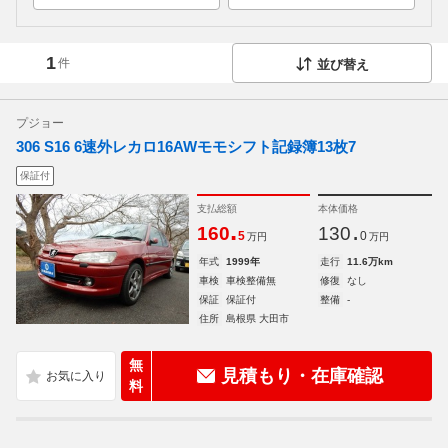
1
件
並び替え
プジョー
306 S16 6速外レカロ16AWモモシフト記録簿13枚7
保証付
支払総額
本体価格
.
.
160
130
5
0
万円
万円
年式
1999年
走行
11.6万km
車検
車検整備無
修復
なし
保証
保証付
整備
-
住所
島根県 大田市
無
見積もり・在庫確認
料