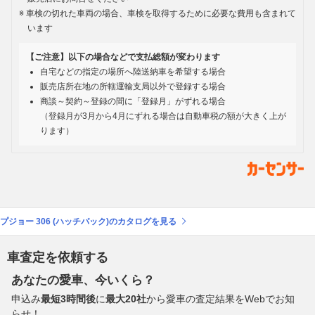
車検の切れた車両の場合、車検を取得するために必要な費用も含まれて
います
【ご注意】以下の場合などで支払総額が変わります
自宅などの指定の場所へ陸送納車を希望する場合
販売店所在地の所轄運輸支局以外で登録する場合
商談～契約～登録の間に「登録月」がずれる場合
（登録月が3月から4月にずれる場合は自動車税の額が大きく上が
ります）
プジョー 306 (ハッチバック)のカタログを見る
車査定を依頼する
あなたの愛車、今いくら？
申込み
最短3時間後
に
最大20社
から愛車の査定結果をWebでお知
らせ！