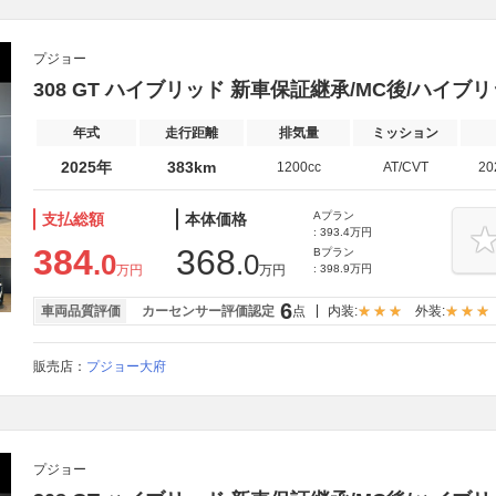
プジョー
308 GT ハイブリッド 新車保証継承/MC後/ハイブ
年式
走行距離
排気量
ミッション
2025年
383km
1200cc
AT/CVT
2
Aプラン
支払総額
本体価格
: 393.4万円
384
368
Bプラン
.0
.0
万円
万円
: 398.9万円
6
車両品質評価
カーセンサー評価認定
点
内装:
外装:
販売店：
プジョー大府
プジョー