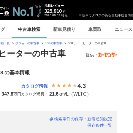
掲載レビュー
325,910
件
時点
※新車カタログのある自動車総合情報
2026.08.07
ログ
中古車検索
新車見積り
車買取
ニュース
車種一覧
プジョーの中古車
308の中古車
308 シートヒーターの中古車
トヒーターの中古車
提供：
08 の基本情報
4.3
カタログ情報
347.8
21.6
km/L（WLTC）
：
万円
カタログ燃費：
検索条件の保存・新着通知設定
保存条件一覧