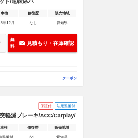
リッド/運転席パ
車検
修復歴
販売地域
28年12月
なし
愛知県
無
見積もり・在庫確認
料
クーポン
保証付
法定整備付
軽減ブレーキ/ACC/Carplay/
車検
修復歴
販売地域
検整備付
なし
愛知県