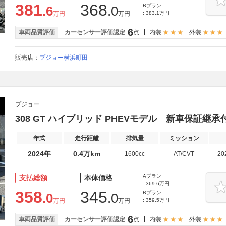
381
368
Bプラン
.6
.0
万円
万円
: 383.1万円
6
車両品質評価
カーセンサー評価認定
点
内装:
外装:
販売店：
プジョー横浜町田
プジョー
308 GT ハイブリッド PHEVモデル 新車保証継
年式
走行距離
排気量
ミッション
2024年
0.4万km
1600cc
AT/CVT
20
Aプラン
支払総額
本体価格
: 369.6万円
358
345
Bプラン
.0
.0
万円
万円
: 359.5万円
6
車両品質評価
カーセンサー評価認定
点
内装:
外装: