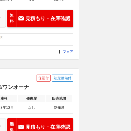
無
見積もり・在庫確認
料
フェア
保証付
法定整備付
車/ワンオーナ
車検
修復歴
販売地域
28年12月
なし
愛知県
無
見積もり・在庫確認
料