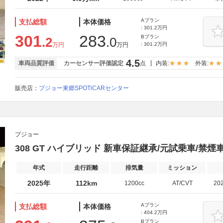
Aプラン
支払総額
本体価格
: 301.2万円
301
283
Bプラン
.2
.0
万円
万円
: 301.2万円
4.5
車両品質評価
カーセンサー評価認定
点
内装:
外装:
販売店：
プジョー東郷SPOTiCARセンター
プジョー
308 GT ハイブリッド 新車保証継承/元試乗車/禁煙
年式
走行距離
排気量
ミッション
2025年
112km
1200cc
AT/CVT
20
Aプラン
支払総額
本体価格
: 404.2万円
Bプラン