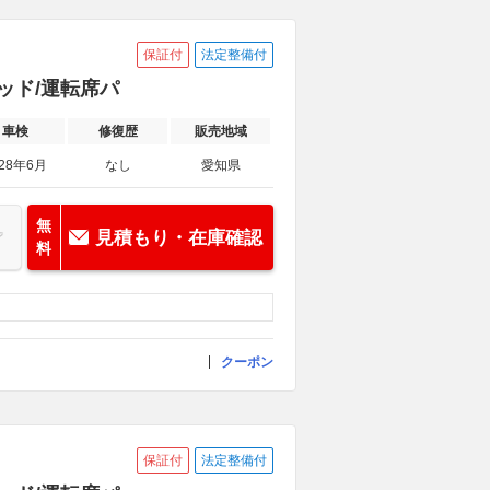
保証付
法定整備付
リッド/運転席パ
車検
修復歴
販売地域
028年6月
なし
愛知県
無
見積もり・在庫確認
料
クーポン
保証付
法定整備付