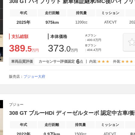
308 GT ハイブリッド 新車保証継承/MC後/ハイブ
年式
走行距離
排気量
ミッション
2025年
975km
1200cc
AT/CVT
20
Aプラン
支払総額
本体価格
: 400.0万円
389
373
Bプラン
.5
.0
万円
万円
: 404.4万円
6
車両品質評価
カーセンサー評価認定
点
内装:
外装:
販売店：
プジョー大府
プジョー
308 GT ブルーHDi ディーゼルターボ 認定中古車/衝突
年式
走行距離
排気量
ミッション
2022年
0.9万km
1500cc
AT/CVT
車