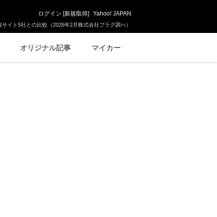
ログイン
[
新規取得
]
Yahoo! JAPAN
サイト5社との比較（2026年2月株式会社プラグ調べ）
オリジナル記事
マイカー