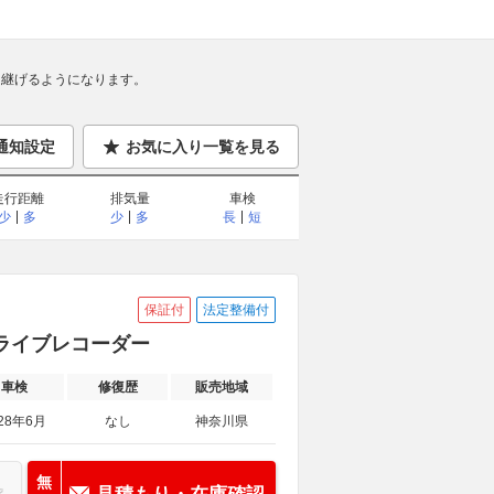
継げるようになります。
通知設定
お気に入り一覧を見る
走行距離
排気量
車検
少
多
少
多
長
短
保証付
法定整備付
ドライブレコーダー
車検
修復歴
販売地域
28年6月
なし
神奈川県
無