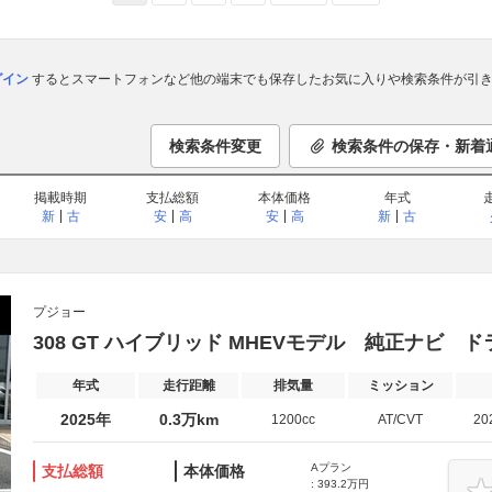
ログイン
するとスマートフォンなど他の端末でも保存したお気に入りや検索条件が引き
検索条件変更
検索条件の保存・新着
掲載時期
支払総額
本体価格
年式
新
古
安
高
安
高
新
古
プジョー
308 GT ハイブリッド MHEVモデル 純正ナビ 
年式
走行距離
排気量
ミッション
2025年
0.3万km
1200cc
AT/CVT
20
Aプラン
支払総額
本体価格
: 393.2万円