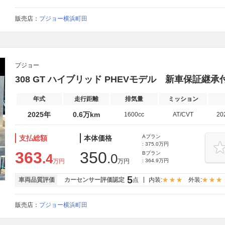
販売店：
プジョー横浜町田
プジョー
308 GT ハイブリッド PHEVモデル 新車保証継
年式
走行距離
排気量
ミッション
2025年
0.6万km
1600cc
AT/CVT
20
Aプラン
支払総額
本体価格
: 375.0万円
363
350
Bプラン
.4
.0
万円
万円
: 364.9万円
5
車両品質評価
カーセンサー評価認定
点
内装:
外装:
販売店：
プジョー横浜町田