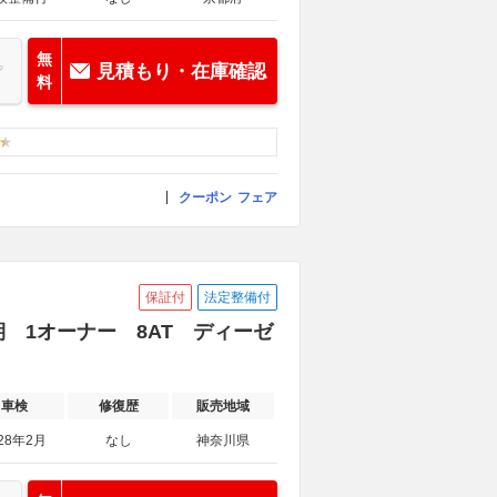
無
見積もり・在庫確認
料
クーポン
フェア
保証付
法定整備付
後期 1オーナー 8AT ディーゼ
車検
修復歴
販売地域
28年2月
なし
神奈川県