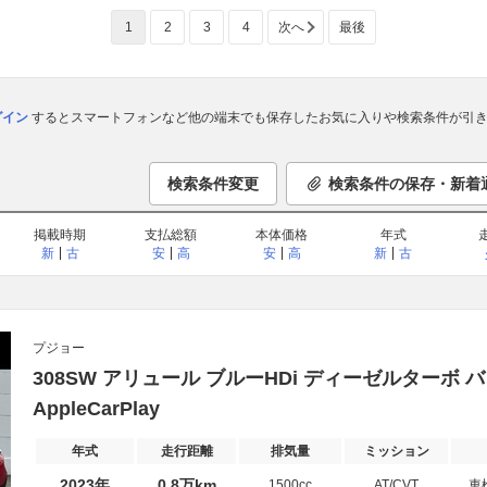
1
2
3
4
次へ
最後
ログイン
するとスマートフォンなど他の端末でも保存したお気に入りや検索条件が引き
検索条件変更
検索条件の保存・新着
掲載時期
支払総額
本体価格
年式
新
古
安
高
安
高
新
古
プジョー
308SW アリュール ブルーHDi ディーゼルターボ バッ
AppleCarPlay
年式
走行距離
排気量
ミッション
2023年
0.8万km
1500cc
AT/CVT
車