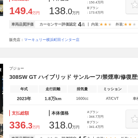
: 150.4万円
149
138
Bプラン
.4
.0
万円
万円
: 173.6万円
4
車両品質評価
カーセンサー評価認定
点
内装:
外装:
販売店：
マーキュリー横浜町田インター店
プジョー
308SW GT ハイブリッド サンルーフ/禁煙車/修復
年式
走行距離
排気量
ミッション
2023年
1.8万km
1600cc
AT/CVT
車
Aプラン
支払総額
本体価格
: 344.7万円
336
318
Bプラン
.3
.0
万円
万円
: 341.4万円