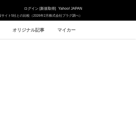
ログイン
[
新規取得
]
Yahoo! JAPAN
サイト5社との比較（2026年2月株式会社プラグ調べ）
オリジナル記事
マイカー