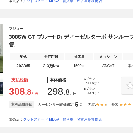
販売店：
グッドスピード MEGA 輸入車 名古屋昭和橋店
プジョー
308SW GT ブルーHDi ディーゼルターボ サンルーフ/A
電
年式
走行距離
排気量
ミッション
2023年
2.3万km
1500cc
AT/CVT
車
Aプラン
支払総額
本体価格
: 311.0万円
308
298
Bプラン
.8
.8
万円
万円
: 314.3万円
5
車両品質評価
カーセンサー評価認定
点
内装:
外装:
販売店：
グッドスピード MEGA 輸入車 名古屋昭和橋店