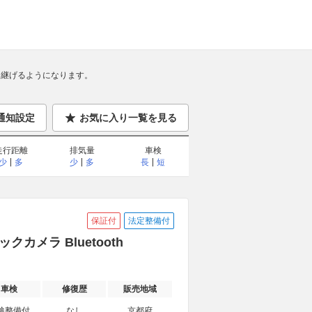
継げるようになります。
通知設定
お気に入り一覧を見る
走行距離
排気量
車検
少
多
少
多
長
短
保証付
法定整備付
クカメラ Bluetooth
車検
修復歴
販売地域
検整備付
なし
京都府