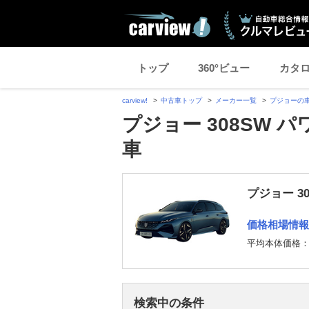
トップ
360°ビュー
カタ
carview!
中古車トップ
メーカー一覧
プジョーの
プジョー 308SW 
車
プジョー 3
価格相場情報
平均本体価格
検索中の条件