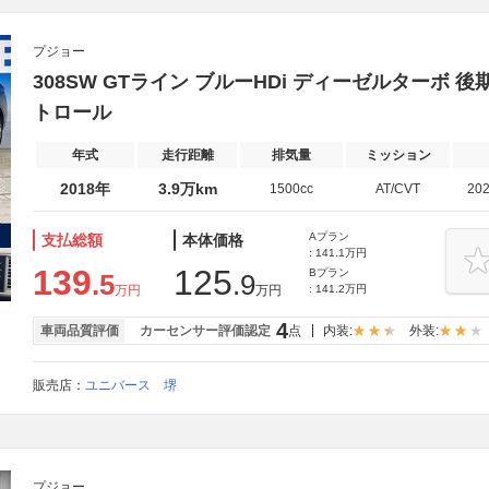
プジョー
308SW GTライン ブルーHDi ディーゼルターボ
トロール
年式
走行距離
排気量
ミッション
2018年
3.9万km
1500cc
AT/CVT
20
Aプラン
支払総額
本体価格
: 141.1万円
139
125
Bプラン
.5
.9
万円
万円
: 141.2万円
4
車両品質評価
カーセンサー評価認定
点
内装:
外装:
販売店：
ユニバース 堺
プジョー