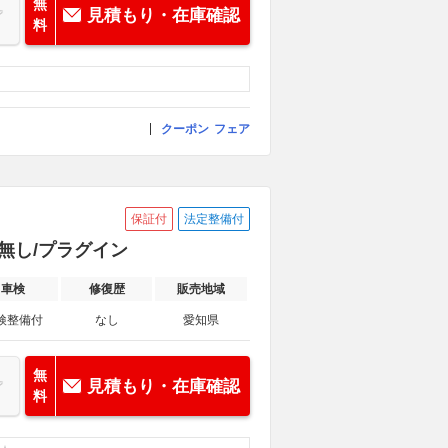
無
見積もり・在庫確認
料
クーポン
フェア
保証付
法定整備付
歴無し/プラグイン
車検
修復歴
販売地域
検整備付
なし
愛知県
無
見積もり・在庫確認
料