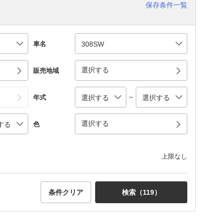
保存条件一覧
車名
選択する
販売地域
～
年式
選択する
色
上限なし
条件クリア
検索（
119
）