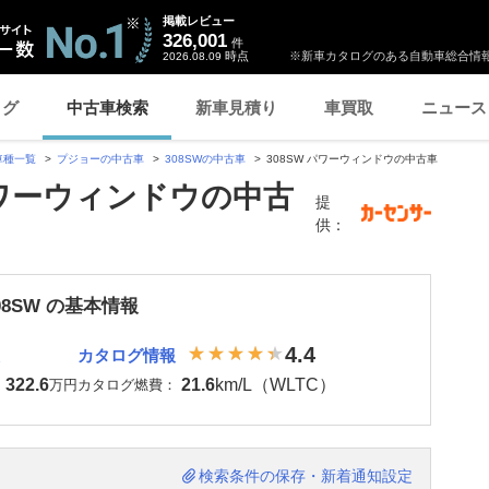
掲載レビュー
326,001
件
時点
※新車カタログのある自動車総合情報
2026.08.09
ログ
中古車検索
新車見積り
車買取
ニュース
車種一覧
プジョーの中古車
308SWの中古車
308SW パワーウィンドウの中古車
パワーウィンドウの中古
提
供：
08SW の基本情報
4.4
カタログ情報
322.6
21.6
km/L（WLTC）
：
万円
カタログ燃費：
検索条件の保存・新着通知設定