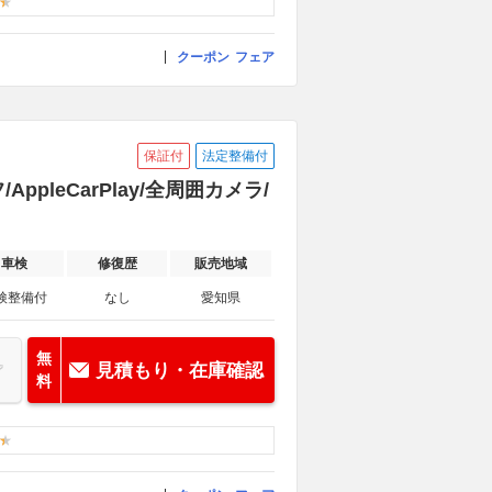
クーポン
フェア
保証付
法定整備付
ppleCarPlay/全周囲カメラ/
車検
修復歴
販売地域
検整備付
なし
愛知県
無
見積もり・在庫確認
料