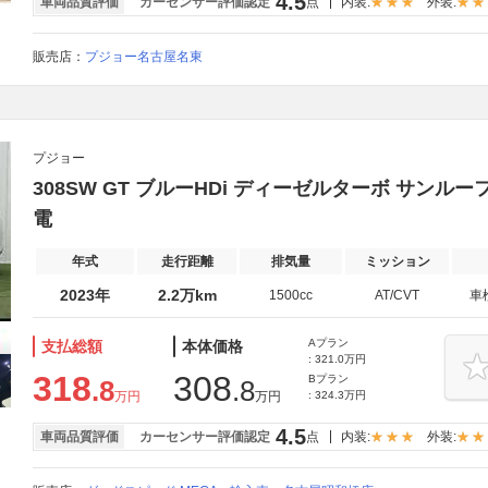
4.5
車両品質評価
カーセンサー評価認定
点
内装:
外装:
販売店：
プジョー名古屋名東
プジョー
308SW GT ブルーHDi ディーゼルターボ サンルーフ/A
電
年式
走行距離
排気量
ミッション
2023年
2.2万km
1500cc
AT/CVT
車
Aプラン
支払総額
本体価格
: 321.0万円
318
308
Bプラン
.8
.8
万円
万円
: 324.3万円
4.5
車両品質評価
カーセンサー評価認定
点
内装:
外装: