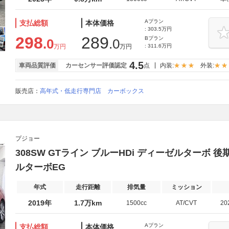
Aプラン
支払総額
本体価格
: 303.5万円
298
289
Bプラン
.0
.0
万円
万円
: 311.6万円
4.5
車両品質評価
カーセンサー評価認定
点
内装:
外装:
販売店：
高年式・低走行専門店 カーボックス
プジョー
308SW GTライン ブルーHDi ディーゼルターボ 
ルターボEG
年式
走行距離
排気量
ミッション
2019年
1.7万km
1500cc
AT/CVT
20
Aプラン
支払総額
本体価格