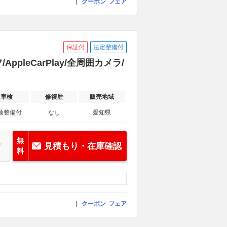
クーポン
フェア
保証付
法定整備付
ppleCarPlay/全周囲カメラ/
車検
修復歴
販売地域
検整備付
なし
愛知県
無
見積もり・在庫確認
料
クーポン
フェア