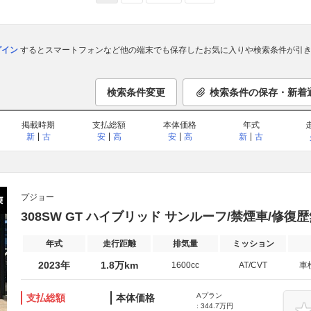
ログイン
するとスマートフォンなど他の端末でも保存したお気に入りや検索条件が引き
検索条件変更
検索条件の保存・新着
掲載時期
支払総額
本体価格
年式
新
古
安
高
安
高
新
古
プジョー
308SW GT ハイブリッド サンルーフ/禁煙車/修復
年式
走行距離
排気量
ミッション
2023年
1.8万km
1600cc
AT/CVT
車
Aプラン
支払総額
本体価格
: 344.7万円