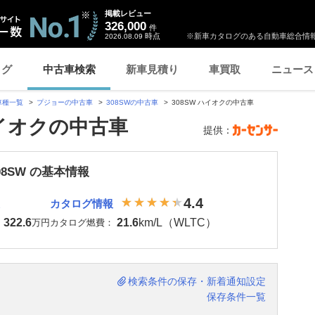
掲載レビュー
326,000
件
時点
※新車カタログのある自動車総合情報
2026.08.09
ログ
中古車検索
新車見積り
車買取
ニュース
車種一覧
プジョーの中古車
308SWの中古車
308SW ハイオクの中古車
ハイオクの中古車
提供：
08SW の基本情報
4.4
カタログ情報
322.6
21.6
km/L（WLTC）
：
万円
カタログ燃費：
検索条件の保存・新着通知設定
保存条件一覧