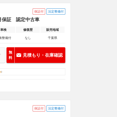
保証付
法定整備付
ヶ月保証 認定中古車
車検
修復歴
販売地域
検整備付
なし
千葉県
無
見積もり・在庫確認
料
保証付
法定整備付