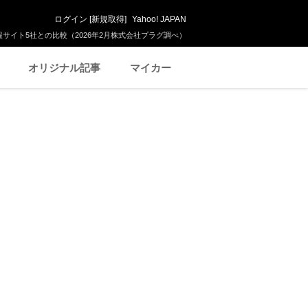
ログイン
[
新規取得
]
Yahoo! JAPAN
サイト5社との比較（2026年2月株式会社プラグ調べ）
オリジナル記事
マイカー