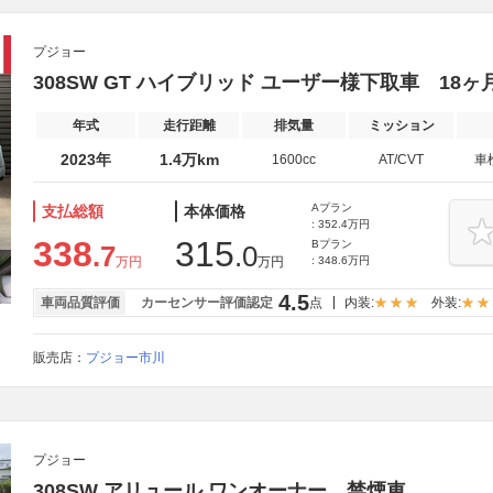
プジョー
308SW GT ハイブリッド ユーザー様下取車 18
年式
走行距離
排気量
ミッション
2023年
1.4万km
1600cc
AT/CVT
車
Aプラン
支払総額
本体価格
: 352.4万円
338
315
Bプラン
.7
.0
万円
万円
: 348.6万円
4.5
車両品質評価
カーセンサー評価認定
点
内装:
外装:
販売店：
プジョー市川
プジョー
308SW アリュール ワンオーナー 禁煙車