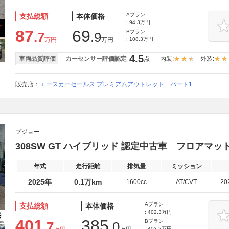
Aプラン
支払総額
本体価格
: 94.3万円
87
69
Bプラン
.7
.9
万円
万円
: 108.3万円
4.5
車両品質評価
カーセンサー評価認定
点
内装:
外装:
販売店：
エースカーセールス プレミアムアウトレット パート1
プジョー
308SW GT ハイブリッド 認定中古車 フロアマッ
年式
走行距離
排気量
ミッション
2025年
0.1万km
1600cc
AT/CVT
20
Aプラン
支払総額
本体価格
: 402.3万円
401
385
Bプラン
.7
.0
: 403.2万円