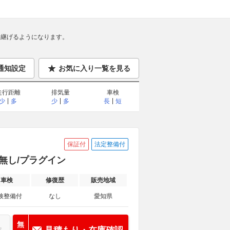
継げるようになります。
通知設定
お気に入り一覧を見る
走行距離
排気量
車検
少
多
少
多
長
短
保証付
法定整備付
歴無し/プラグイン
車検
修復歴
販売地域
検整備付
なし
愛知県
無