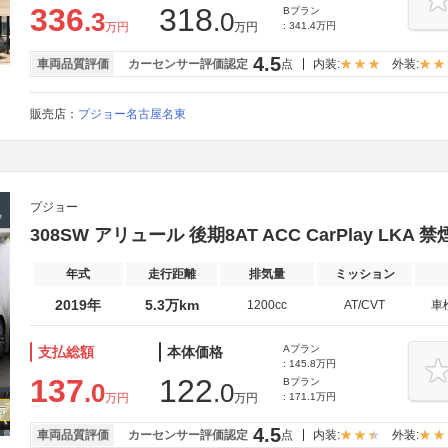
336
318
Bプラン
.3
.0
万円
万円
: 341.4万円
4.5
車両品質評価
カーセンサー評価認定
点
内装:
外装:
販売店：
プジョー名古屋名東
プジョー
308SW アリュール 後期8AT ACC CarPlay LKA
年式
走行距離
排気量
ミッション
2019年
5.3万km
1200cc
AT/CVT
車
Aプラン
支払総額
本体価格
: 145.8万円
137
122
Bプラン
.0
.0
万円
万円
: 171.1万円
4.5
車両品質評価
カーセンサー評価認定
点
内装:
外装: