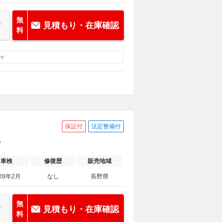
無
見積もり・在庫確認
料
保証付
法定整備付
ト
車検
修復歴
販売地域
28年2月
なし
長野県
無
見積もり・在庫確認
料