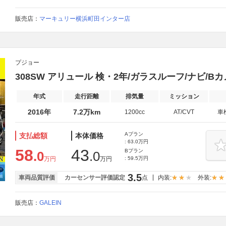
販売店：
マーキュリー横浜町田インター店
プジョー
308SW アリュール 検・2年/ガラスルーフ/ナビ/Bカメラ
年式
走行距離
排気量
ミッション
2016年
7.2万km
1200cc
AT/CVT
車
Aプラン
支払総額
本体価格
: 63.0万円
58
43
Bプラン
.0
.0
万円
万円
: 59.5万円
3.5
車両品質評価
カーセンサー評価認定
点
内装:
外装:
販売店：
GALEIN