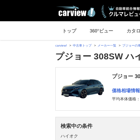
トップ
360°ビュー
カタ
carview!
中古車トップ
メーカー一覧
プジョーの
プジョー 308SW 
プジョー 3
価格相場情報
平均本体価格
検索中の条件
ハイオク