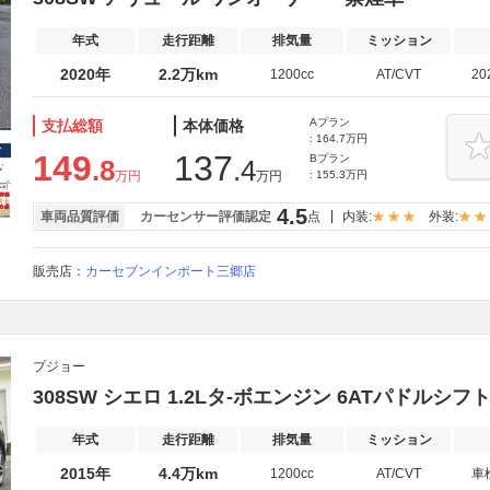
年式
走行距離
排気量
ミッション
2020年
2.2万km
1200cc
AT/CVT
20
Aプラン
支払総額
本体価格
: 164.7万円
149
137
Bプラン
.8
.4
万円
万円
: 155.3万円
4.5
車両品質評価
カーセンサー評価認定
点
内装:
外装:
販売店：
カーセブンインポート三郷店
プジョー
308SW シエロ 1.2Lタ-ボエンジン 6ATパドルシフ
年式
走行距離
排気量
ミッション
2015年
4.4万km
1200cc
AT/CVT
車