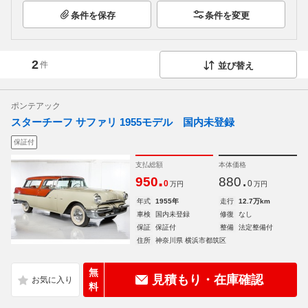
条件を保存
条件を変更
2
件
並び替え
ポンテアック
スターチーフ サファリ 1955モデル 国内未登録
保証付
支払総額
本体価格
.
.
950
880
0
0
万円
万円
年式
1955年
走行
12.7万km
車検
国内未登録
修復
なし
保証
保証付
整備
法定整備付
住所
神奈川県 横浜市都筑区
無
見積もり・在庫確認
料