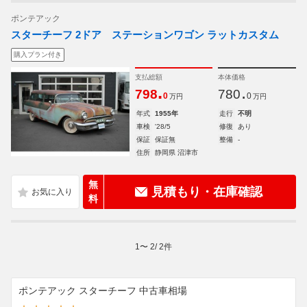
ポンテアック
スターチーフ 2ドア ステーションワゴン ラットカスタム
購入プラン付き
支払総額
本体価格
.
.
798
780
0
0
万円
万円
年式
1955年
走行
不明
車検
'28/5
修復
あり
保証
保証無
整備
-
住所
静岡県 沼津市
無
見積もり・在庫確認
料
1
〜
2
/
2
件
ポンテアック スターチーフ 中古車相場