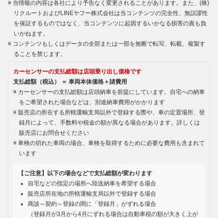
当情報の内容は各社により予告なく変更されることがあります。また、(株)
リクルートおよびLINEヤフー株式会社は当コンテンツの完全性、無誤謬性
を保証するものではなく、当コンテンツに起因するいかなる損害の責も負
いかねます。
コンテンツもしくはデータの全部または一部を無断で転写、転載、複製す
ることを禁じます。
カーセンサーの支払総額は店頭乗り出し価格です
支払総額（税込） ＝ 車両本体価格＋諸費用
カーセンサーの支払総額は店頭納車を前提にしています。自宅への納車
をご希望された場合などは、別途納車費用がかかります
販売店の所在する所轄運輸支局以外で登録する際や、車の定置場所、登
録月によって、手数料や税金の額が異なる場合があります。詳しくは
販売店にお問合せください
車検の切れた車両の場合、車検を取得するために必要な費用も含まれて
います
【ご注意】以下の場合などで支払総額が変わります
自宅などの指定の場所へ陸送納車を希望する場合
販売店所在地の所轄運輸支局以外で登録する場合
商談～契約～登録の間に「登録月」がずれる場合
（登録月が3月から4月にずれる場合は自動車税の額が大きく上が