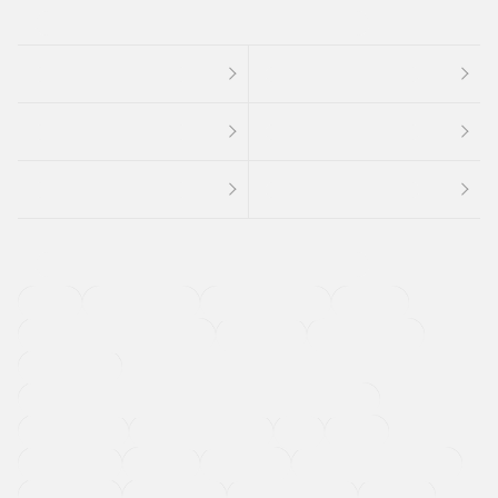
４ＷＤ
定期点検記録簿
ワンオーナーカー
福祉車両
メーカー系販売店取り扱い車
修復歴無し
アルミホイール
寒冷地仕様車
過給機設定モデル（ターボ・スーパーチャージャーなど)
ETC
CDプレーヤー
カーナビゲーション
禁煙車
法定整備付き
保証付き
エアバッグ
ディスチャージドランプ
支払総顔あり
クーポンあり
車両品質評価書付
新着車両