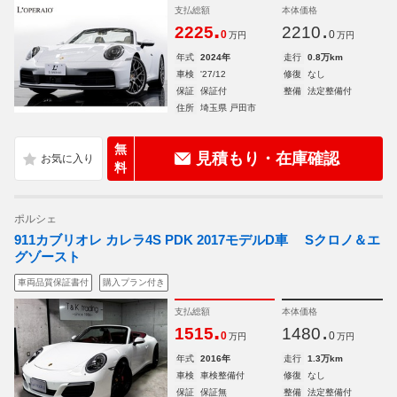
支払総額
本体価格
.
.
2225
2210
0
0
万円
万円
年式
2024年
走行
0.8万km
車検
'27/12
修復
なし
保証
保証付
整備
法定整備付
住所
埼玉県 戸田市
無
見積もり・在庫確認
料
ポルシェ
911カブリオレ カレラ4S PDK 2017モデルD車 Sクロノ＆エ
グゾースト
車両品質保証書付
購入プラン付き
支払総額
本体価格
.
.
1515
1480
0
0
万円
万円
年式
2016年
走行
1.3万km
車検
車検整備付
修復
なし
保証
保証無
整備
法定整備付