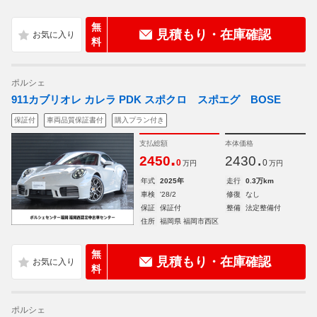
無
見積もり・在庫確認
料
ポルシェ
911カブリオレ カレラ PDK スポクロ スポエグ BOSE
保証付
車両品質保証書付
購入プラン付き
支払総額
本体価格
.
.
2450
2430
0
0
万円
万円
年式
2025年
走行
0.3万km
車検
'28/2
修復
なし
保証
保証付
整備
法定整備付
住所
福岡県 福岡市西区
無
見積もり・在庫確認
料
ポルシェ