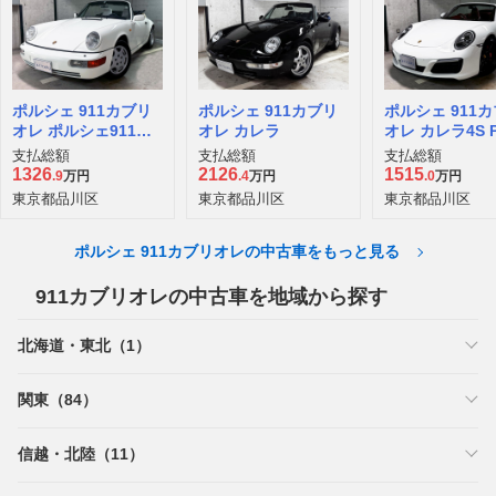
ポルシェ 911カブリ
ポルシェ 911カブリ
ポルシェ 911
オレ ポルシェ911カ
オレ カレラ
オレ カレラ4S 
レラ2 Tip.D車
支払総額
支払総額
支払総額
1326
2126
1515
.9
万円
.4
万円
.0
万円
東京都品川区
東京都品川区
東京都品川区
ポルシェ 911カブリオレの中古車をもっと見る
911カブリオレの中古車を地域から探す
北海道・東北（1）
関東（84）
信越・北陸（11）