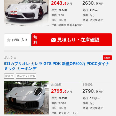
.
.
2643
2630
5
0
万円
万円
年式
2024年
走行
719km
車検
'27/2
修復
なし
保証
保証付
整備
法定整備付
住所
静岡県 静岡市駿河区
無
見積もり・在庫確認
料
ポルシェ
NEW
911カブリオレ カレラ GTS PDK 新型OP500万 PDCCダイナ
ミック カーボンデ
保証付
購入プラン付き
支払総額
本体価格
.
.
2795
2790
0
0
万円
万円
年式
2025年
走行
0.2万km
車検
'28/10
修復
なし
保証
保証付
整備
法定整備付
住所
東京都 八王子市