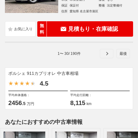
保証
保証付
整備
法定整備付
住所
愛知県 名古屋市港区
無
見積もり・在庫確認
料
1
〜
30
/
190
件
ポルシェ 911カブリオレ 中古車相場
4.5
平均本体価格：
平均走行距離：
2456
8,115
.5
万円
km
あなたにおすすめの中古車情報