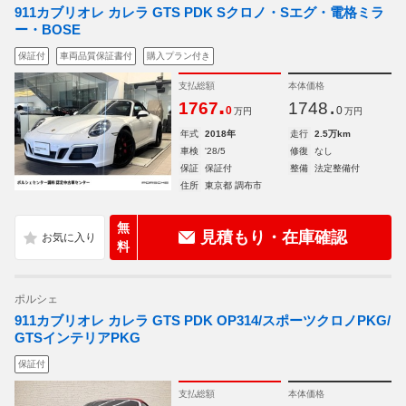
911カブリオレ カレラ GTS PDK Sクロノ・Sエグ・電格ミラ
ー・BOSE
保証付
車両品質保証書付
購入プラン付き
支払総額
本体価格
.
.
1767
1748
0
0
万円
万円
年式
2018年
走行
2.5万km
車検
'28/5
修復
なし
保証
保証付
整備
法定整備付
住所
東京都 調布市
無
見積もり・在庫確認
料
ポルシェ
911カブリオレ カレラ GTS PDK OP314/スポーツクロノPKG/
GTSインテリアPKG
保証付
支払総額
本体価格