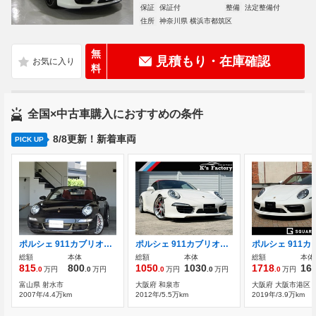
保証
保証付
整備
法定整備付
住所
神奈川県 横浜市都筑区
無
見積もり・在庫確認
料
全国×中古車購入におすすめの条件
8/8更新！新着車両
PICK UP
ポルシェ 911カブリオレ カレラS ティプトロニックS 正規ディラー
ポルシェ 911カブリオレ カレラS PDK カレラS PDK
総額
本体
総額
本体
総額
本体
815
800
1050
1030
1718
16
.0
万円
.0
万円
.0
万円
.0
万円
.0
万円
富山県 射水市
大阪府 和泉市
大阪府 大阪市港区
2007年/4.4万km
2012年/5.5万km
2019年/3.9万km