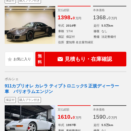
保証付
購入プラン付き
支払総額
本体価格
.
.
1398
1368
0
0
万円
万円
年式
2014年
走行
5.5万km
車検
'27/4
修復
なし
保証
保証付
整備
法定整備付
住所
愛知県 名古屋市緑区
無
見積もり・在庫確認
料
ポルシェ
911カブリオレ カレラ ティプトロニックS 正規ディーラー
車 バリオラムエンジン
保証付
購入プラン付き
支払総額
本体価格
.
.
1610
1590
0
0
万円
万円
年式
1997年
走行
5.5万km
車検
車検整備付
修復
なし