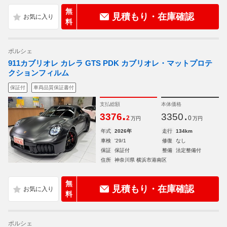
無
見積もり・在庫確認
料
ポルシェ
911カブリオレ カレラ GTS PDK カブリオレ・マットプロテ
クションフィルム
保証付
車両品質保証書付
支払総額
本体価格
.
.
3376
3350
2
0
万円
万円
年式
2026年
走行
134km
車検
'29/1
修復
なし
保証
保証付
整備
法定整備付
住所
神奈川県 横浜市港南区
無
見積もり・在庫確認
料
ポルシェ