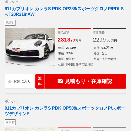
ポルシェ
911カブリオレ カレラS PDK OP288/スポーツクロノP/PDLS
+/F20R21inAW
保証付
支払総額
本体価格
.
.
2313
2299
3
0
万円
万円
年式
2024年
走行
0.6万km
車検
'27/9
修復
なし
保証
保証付
整備
法定整備付
住所
静岡県 静岡市駿河区
無
見積もり・在庫確認
料
ポルシェ
911カブリオレ カレラS PDK OP508/スポーツクロノP/スポー
ツデザインP
保証付