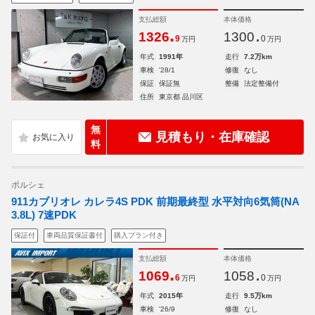
支払総額
本体価格
.
.
1326
1300
9
0
万円
万円
年式
1991年
走行
7.2万km
車検
'28/1
修復
なし
保証
保証無
整備
法定整備付
住所
東京都 品川区
無
見積もり・在庫確認
料
ポルシェ
911カブリオレ カレラ4S PDK 前期最終型 水平対向6気筒(NA
3.8L) 7速PDK
保証付
車両品質保証書付
購入プラン付き
支払総額
本体価格
.
.
1069
1058
6
0
万円
万円
年式
2015年
走行
9.5万km
車検
'26/9
修復
なし