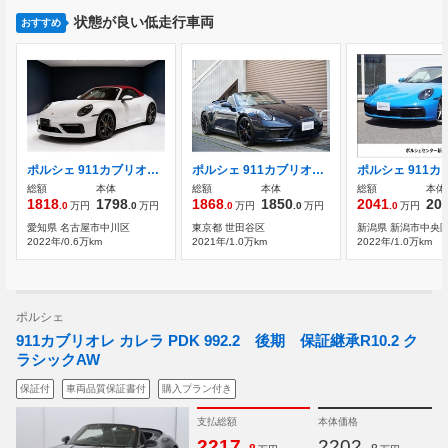
状態が良い低走行車両
おすすめ
ポルシェ 911カブリオレ カレラ4S PDK キャララホワイト
ポルシェ 911カブリオレ カレラ4S PDK ナイトブルーメタリック グレーレザー 左ハ
総額
本体
総額
本体
総額
本体
1818
1798
1868
1850
2041
20
.0
万円
.0
万円
.0
万円
.0
万円
.0
万円
愛知県 名古屋市中川区
東京都 世田谷区
新潟県 新潟市中央
2022年/0.6万km
2021年/1.0万km
2022年/1.0万km
ポルシェ
911カブリオレ カレラ PDK 992.2 後期 保証継承R10.2 ク
ラシックAW
保証付
車両品質保証書付
購入プラン付き
支払総額
本体価格
.
.
2217
2202