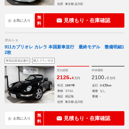
住所
東京都 品川区
無
見積もり・在庫確認
料
ポルシェ
911カブリオレ カレラ 本国新車並行 最終モデル 整備明細1
2枚
車両品質保証書付
購入プラン付き
支払総額
本体価格
.
.
2126
2100
4
0
万円
万円
年式
1997年
走行
3.9万km
車検
'27/11
修復
なし
保証
保証無
整備
-
住所
東京都 品川区
無
見積もり・在庫確認
料