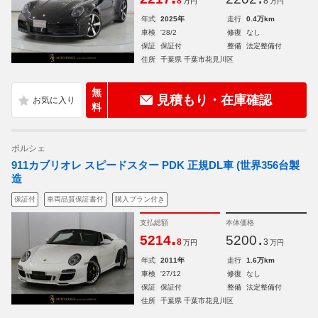
8
8
万円
万円
年式
2025年
走行
0.4万km
車検
'28/2
修復
なし
保証
保証付
整備
法定整備付
住所
千葉県 千葉市花見川区
無
見積もり・在庫確認
料
ポルシェ
911カブリオレ スピードスター PDK 正規DL車 (世界356台製
造
保証付
車両品質保証書付
購入プラン付き
支払総額
本体価格
.
.
5214
5200
8
3
万円
万円
年式
2011年
走行
1.6万km
車検
'27/12
修復
なし
保証
保証付
整備
法定整備付
住所
千葉県 千葉市花見川区