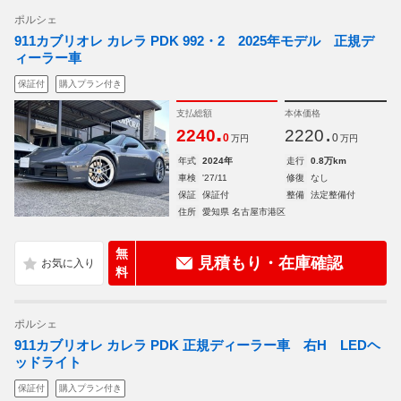
ポルシェ
911カブリオレ カレラ PDK 992・2 2025年モデル 正規デ
ィーラー車
保証付
購入プラン付き
支払総額
本体価格
.
.
2240
2220
0
0
万円
万円
年式
2024年
走行
0.8万km
車検
'27/11
修復
なし
保証
保証付
整備
法定整備付
住所
愛知県 名古屋市港区
無
見積もり・在庫確認
料
ポルシェ
911カブリオレ カレラ PDK 正規ディーラー車 右H LEDヘ
ッドライト
保証付
購入プラン付き