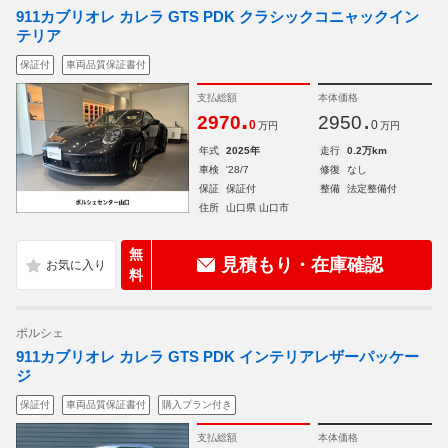
911カブリオレ カレラ GTS PDK クラシックコニャックイン
テリア
保証付
車両品質保証書付
支払総額
本体価格
.
.
2970
2950
0
0
万円
万円
年式
2025年
走行
0.2万km
車検
'28/7
修復
なし
保証
保証付
整備
法定整備付
住所
山口県 山口市
無
見積もり・在庫確認
料
ポルシェ
911カブリオレ カレラ GTS PDK インテリアレザーパッケー
ジ
保証付
車両品質保証書付
購入プラン付き
支払総額
本体価格