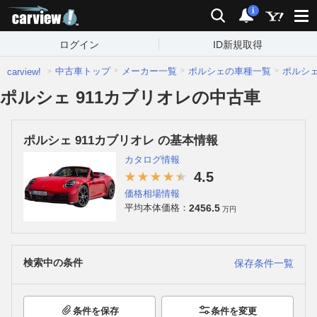
carview!
検索
通知
i
ログイン
ID新規取得
中古車トップ
メーカー一覧
ポルシェの車種一覧
ポルシ
carview!
ポルシェ 911カブリオレの中古車
ポルシェ 911カブリオレ の基本情報
カタログ情報
4.5
価格相場情報
2456.5
平均本体価格：
万円
検索中の条件
保存条件一覧
条件を保存
条件を変更