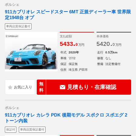
ポルシェ
911カブリオレ スピードスター 6MT 正規ディーラー車 世界限
定1948台 オプ
車両品質保証書付
支払総額
本体価格
.
.
5433
5420
0
0
万円
万円
年式
2020年
走行
0.5万km
車検
'27/2
修復
なし
保証
保証無
整備
法定整備付
住所
埼玉県 戸田市
無
見積もり・在庫確認
料
ポルシェ
911カブリオレ カレラ PDK 後期モデル スポクロ スポエグ 2
トーン内装
保証付
車両品質保証書付