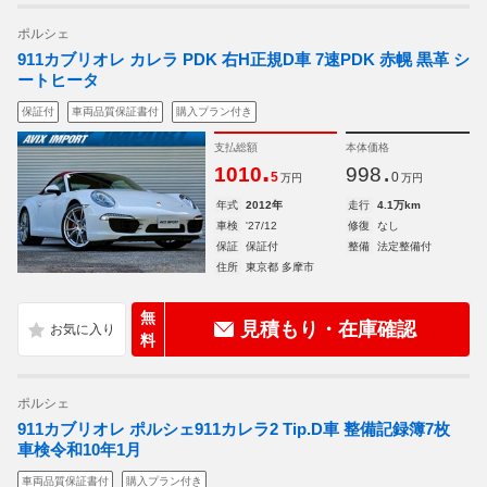
ポルシェ
911カブリオレ カレラ PDK 右H正規D車 7速PDK 赤幌 黒革 シ
ートヒータ
保証付
車両品質保証書付
購入プラン付き
支払総額
本体価格
.
.
1010
998
5
0
万円
万円
年式
2012年
走行
4.1万km
車検
'27/12
修復
なし
保証
保証付
整備
法定整備付
住所
東京都 多摩市
無
見積もり・在庫確認
料
ポルシェ
911カブリオレ ポルシェ911カレラ2 Tip.D車 整備記録簿7枚
車検令和10年1月
車両品質保証書付
購入プラン付き