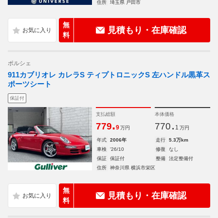
住所
埼玉県 戸田市
無
見積もり・在庫確認
料
ポルシェ
911カブリオレ カレラS ティプトロニックS 左ハンドル黒革ス
ポーツシート
保証付
支払総額
本体価格
.
.
779
770
9
1
万円
万円
年式
2006年
走行
5.3万km
車検
'26/10
修復
なし
保証
保証付
整備
法定整備付
住所
神奈川県 横浜市栄区
無
見積もり・在庫確認
料