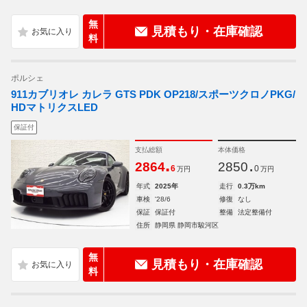
無
見積もり・在庫確認
料
ポルシェ
911カブリオレ カレラ GTS PDK OP218/スポーツクロノPKG/
HDマトリクスLED
保証付
支払総額
本体価格
.
.
2864
2850
6
0
万円
万円
年式
2025年
走行
0.3万km
車検
'28/6
修復
なし
保証
保証付
整備
法定整備付
住所
静岡県 静岡市駿河区
無
見積もり・在庫確認
料