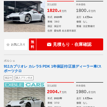
支払総額
本体価格
.
.
1820
1800
0
0
万円
万円
年式
2020年
走行
1.2万km
車検
'28/2
修復
なし
保証
保証付
整備
法定整備付
住所
愛知県 名古屋市港区
無
見積もり・在庫確認
料
ポルシェ
911カブリオレ カレラS PDK 1年保証付/正規ディーラー車/ス
ポーツクロ
保証付
購入プラン付き
支払総額
本体価格
.
.
2004
1980
7
0
万円
万円
年式
2022年
走行
1.5万km
車検
'27/2
修復
なし