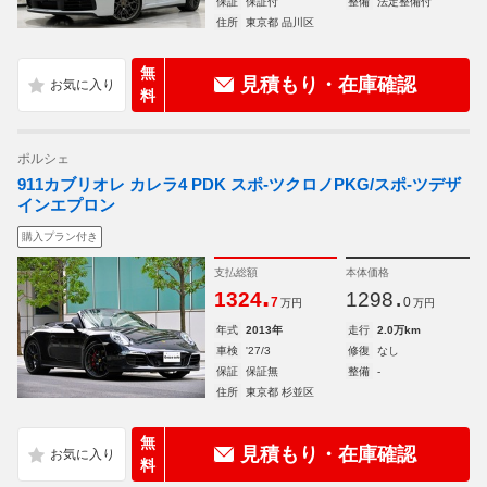
保証
保証付
整備
法定整備付
住所
東京都 品川区
無
見積もり・在庫確認
料
ポルシェ
911カブリオレ カレラ4 PDK スポ-ツクロノPKG/スポ-ツデザ
インエプロン
購入プラン付き
支払総額
本体価格
.
.
1324
1298
7
0
万円
万円
年式
2013年
走行
2.0万km
車検
'27/3
修復
なし
保証
保証無
整備
-
住所
東京都 杉並区
無
見積もり・在庫確認
料