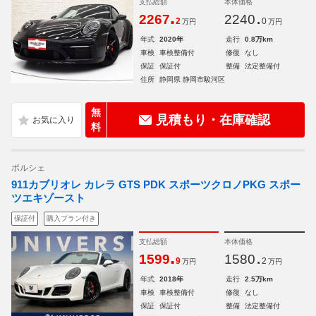
支払総額
本体価格
.
.
2267
2240
2
0
万円
万円
年式
2020年
走行
0.8万km
車検
車検整備付
修復
なし
保証
保証付
整備
法定整備付
住所
静岡県 静岡市駿河区
無
見積もり・在庫確認
料
ポルシェ
911カブリオレ カレラ GTS PDK スポーツクロノPKG スポー
ツエキゾースト
保証付
購入プラン付き
支払総額
本体価格
.
.
1599
1580
9
2
万円
万円
年式
2018年
走行
2.5万km
車検
車検整備付
修復
なし
保証
保証付
整備
法定整備付