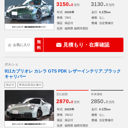
.
.
3150
3130
0
0
万円
万円
年式
2026年
走行
0.2万km
車検
'29/1
修復
なし
保証
保証付
整備
法定整備付
住所
福岡県 福岡市西区
無
見積もり・在庫確認
料
ポルシェ
911カブリオレ カレラ GTS PDK レザーインテリア.ブラック
キャリパー
保証付
車両品質保証書付
支払総額
本体価格
.
.
2870
2850
0
0
万円
万円
年式
2025年
走行
0.3万km
車検
'28/12
修復
なし
保証
保証付
整備
法定整備付
住所
福岡県 福岡市西区