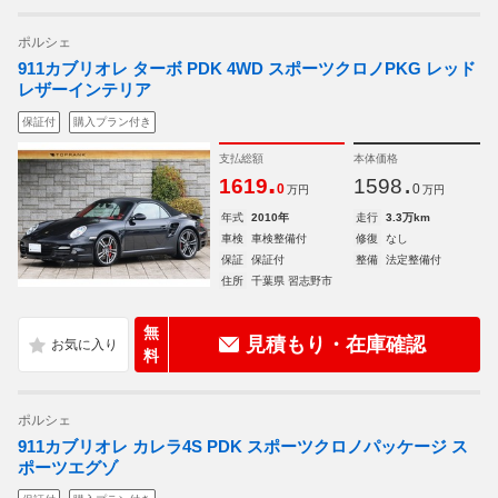
ポルシェ
911カブリオレ ターボ PDK 4WD スポーツクロノPKG レッド
レザーインテリア
保証付
購入プラン付き
支払総額
本体価格
.
.
1619
1598
0
0
万円
万円
年式
2010年
走行
3.3万km
車検
車検整備付
修復
なし
保証
保証付
整備
法定整備付
住所
千葉県 習志野市
無
見積もり・在庫確認
料
ポルシェ
911カブリオレ カレラ4S PDK スポーツクロノパッケージ ス
ポーツエグゾ