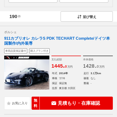
190
件
並び替え
ポルシェ
911カブリオレ カレラS PDK TECHART Complete/ドイツ本
国製作/内外装専
車両品質保証書付
購入プラン付き
支払総額
本体価格
.
.
1445
1428
0
0
万円
万円
年式
2014年
走行
3.1万km
車検
'27/6
修復
なし
保証
保証無
整備
-
住所
東京都 大田区
無
見積もり・在庫確認
料