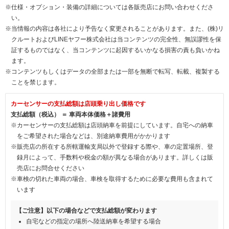
※仕様・オプション・装備の詳細については各販売店にお問い合わせくださ
い。
※当情報の内容は各社により予告なく変更されることがあります。また、(株)リ
クルートおよびLINEヤフー株式会社は当コンテンツの完全性、無誤謬性を保
証するものではなく、当コンテンツに起因するいかなる損害の責も負いかね
ます。
※コンテンツもしくはデータの全部または一部を無断で転写、転載、複製する
ことを禁じます。
カーセンサーの支払総額は店頭乗り出し価格です
支払総額（税込） ＝ 車両本体価格＋諸費用
※カーセンサーの支払総額は店頭納車を前提にしています。自宅への納車
をご希望された場合などは、別途納車費用がかかります
※販売店の所在する所轄運輸支局以外で登録する際や、車の定置場所、登
録月によって、手数料や税金の額が異なる場合があります。詳しくは販
売店にお問合せください
※車検の切れた車両の場合、車検を取得するために必要な費用も含まれて
います
【ご注意】以下の場合などで支払総額が変わります
自宅などの指定の場所へ陸送納車を希望する場合