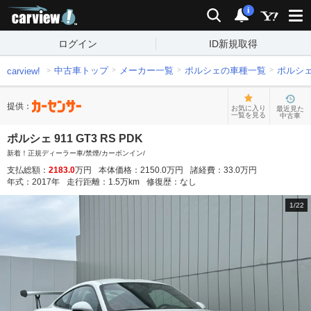
carview!
検索
通知
i
ログイン
ID新規取得
中古車トップ
メーカー一覧
ポルシェの車種一覧
ポルシ
carview!
提供：
お気に入り
最近見た
一覧を見る
中古車
ポルシェ 911 GT3 RS PDK
新着！正規ディーラー車/禁煙/カーボンイン/
支払総額：
2183.0
万円
本体価格：
2150.0
万円
諸経費：
33.0
万円
年式：
2017
年
走行距離：
1.5
万km
修復歴：
なし
1
/
22