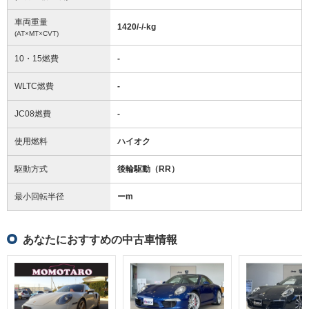
車両重量
1420/-/-
kg
(AT×MT×CVT)
10・15燃費
-
WLTC燃費
-
JC08燃費
-
使用燃料
ハイオク
駆動方式
後輪駆動（RR）
最小回転半径
ー
m
あなたにおすすめの中古車情報