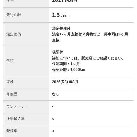
(H29)
年
1.5
走行距離
万km
法定整備付
法定整備
法定12ヶ月点検付※貨物など一部車両は6ヶ月
点検
保証付
詳細については、販売店にご確認ください。
保証
保証期間：1ヶ月
保証距離：1,000km
車検
2026(R8) 年8月
修復歴
なし
ワンオーナー
-
正規輸入車
○
禁煙車
○