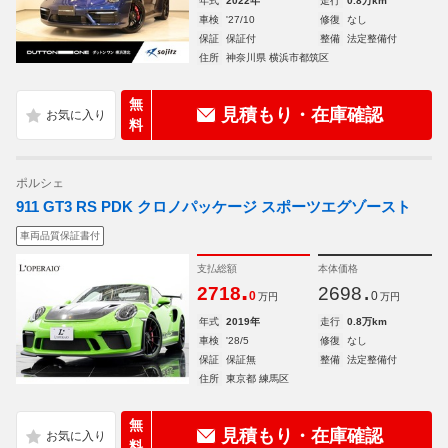
年式
2022年
走行
0.8万km
車検
'27/10
修復
なし
保証
保証付
整備
法定整備付
住所
神奈川県 横浜市都筑区
無
見積もり・在庫確認
料
ポルシェ
911 GT3 RS PDK クロノパッケージ スポーツエグゾースト
車両品質保証書付
支払総額
本体価格
.
.
2718
2698
0
0
万円
万円
年式
2019年
走行
0.8万km
車検
'28/5
修復
なし
保証
保証無
整備
法定整備付
住所
東京都 練馬区
無
見積もり・在庫確認
料