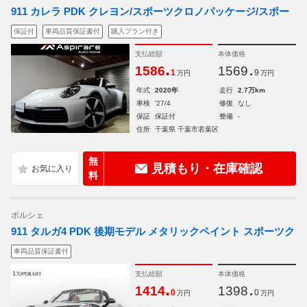
911 カレラ PDK クレヨン/スポーツクロノパッケージ/スポー
保証付
車両品質保証書付
購入プラン付き
支払総額
本体価格
.
.
1586
1569
1
9
万円
万円
年式
2020年
走行
2.7万km
車検
'27/4
修復
なし
保証
保証付
整備
-
住所
千葉県 千葉市若葉区
無
見積もり・在庫確認
料
ポルシェ
911 タルガ4 PDK 後期モデル メタリックペイント スポーツク
車両品質保証書付
支払総額
本体価格
.
.
1414
1398
0
0
万円
万円