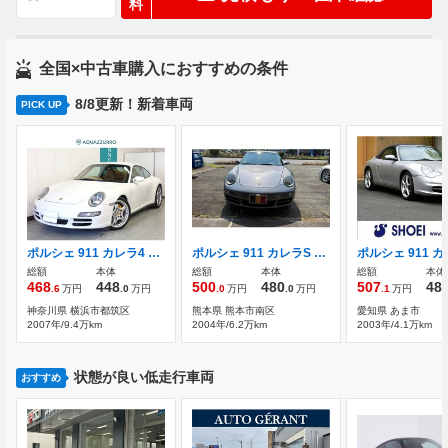
料
全国×中古車購入におすすめの条件
8/8更新！新着車両
PICK UP
ポルシェ 911 カレラ4 ティプトロニックS 4WD 右ハンドル アラゴスタ車高調
ポルシェ 911 カレラS ティプトロニックS
総額
本体
総額
本体
総額
本体
468
448
500
480
507
48
.6
万円
.0
万円
.0
万円
.0
万円
.1
万円
神奈川県 横浜市都筑区
熊本県 熊本市南区
愛知県 あま市
2007年/9.4万km
2004年/6.2万km
2003年/4.1万km
状態が良い低走行車両
おすすめ