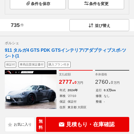
条件を保存
条件を変更
735
件
並び替え
ポルシェ
911 タルガ4 GTS PDK GTSインテリア/アダプティブスポ-ツ
シ-ト(1
保証付
車両品質保証書付
購入プラン付き
支払総額
本体価格
.
.
2777
2760
0
0
万円
万円
年式
2024年
走行
0.3万km
車検
'27/10
修復
なし
保証
保証付
整備
-
住所
東京都 大田区
無
見積もり・在庫確認
料