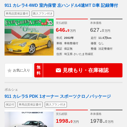
911 カレラ4 4WD 室内保管 左ハンドル6速MT D車 記録簿付
車両品質保証書付
購入プラン付き
支払総額
本体価格
.
.
646
627
9
0
万円
万円
年式
2002年
走行
11.0万km
車検
車検整備付
修復
なし
保証
保証無
整備
法定整備付
住所
埼玉県 さいたま市緑区
無
見積もり・在庫確認
料
ポルシェ
911 カレラS PDK 1オーナー スポーツクロノパッケージ
保証付
車両品質保証書付
購入プラン付き
支払総額
本体価格
.
.
1998
1978
0
0
万円
万円