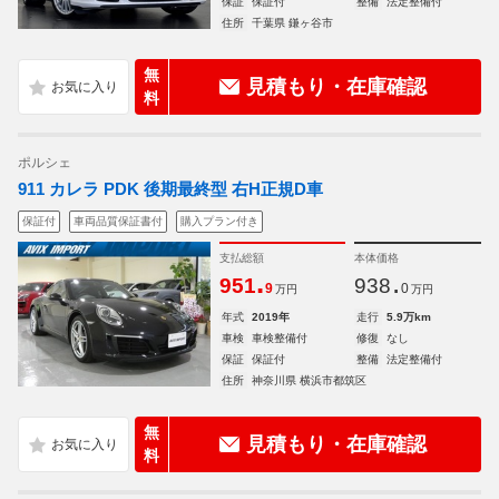
保証
保証付
整備
法定整備付
住所
千葉県 鎌ヶ谷市
無
見積もり・在庫確認
料
ポルシェ
911 カレラ PDK 後期最終型 右H正規D車
保証付
車両品質保証書付
購入プラン付き
支払総額
本体価格
.
.
951
938
9
0
万円
万円
年式
2019年
走行
5.9万km
車検
車検整備付
修復
なし
保証
保証付
整備
法定整備付
住所
神奈川県 横浜市都筑区
無
見積もり・在庫確認
料