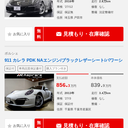
年式
2016年
走行
2.8万km
車検
'27/12
修復
なし
保証
保証無
整備
法定整備付
住所
埼玉県 戸田市
無
見積もり・在庫確認
料
ポルシェ
911 カレラ PDK NAエンジン/ブラックレザーシート/パワーシ
保証付
車両品質保証書付
購入プラン付き
支払総額
本体価格
.
.
856
839
3
9
万円
万円
年式
2013年
走行
3.4万km
車検
'27/3
修復
なし
保証
保証付
整備
-
住所
千葉県 千葉市若葉区
無
見積もり・在庫確認