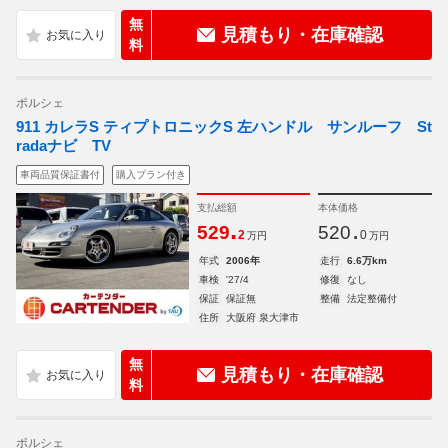
無
見積もり・在庫確認
料
ポルシェ
911 カレラS ティプトロニックS 左ハンドル サンルーフ St
radaナビ TV
車両品質保証書付
購入プラン付き
支払総額
本体価格
.
.
529
520
2
0
万円
万円
年式
2006年
走行
6.6万km
車検
'27/4
修復
なし
保証
保証無
整備
法定整備付
住所
大阪府 泉大津市
無
見積もり・在庫確認
料
ポルシェ