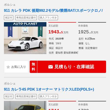
ポルシェ
911 カレラ PDK 後期992.2モデル/禁煙/8AT/スポーツクロノ/
保証付
車両品質保証書付
購入プラン付き
支払総額
本体価格
.
.
1943
1925
5
0
万円
万円
年式
2025年
走行
0.2万km
車検
'28/3
修復
なし
保証
保証付
整備
法定整備付
住所
愛知県 愛知郡東郷町
無
見積もり・在庫確認
料
ポルシェ
911 カレラ4S PDK 1オーナー マトリクスLED(PDLS+)
保証付
車両品質保証書付
購入プラン付き
支払総額
本体価格