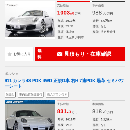
支払総額
本体価格
.
.
1003
988
0
0
万円
万円
年式
2016年
走行
4.6万km
車検
'27/11
修復
なし
保証
保証無
整備
法定整備付
住所
埼玉県 戸田市
無
見積もり・在庫確認
料
ポルシェ
911 カレラ4S PDK 4WD 正規D車 右H 7速PDK 黒革 セミパワ
ーシート
保証付
車両品質保証書付
購入プラン付き
支払総額
本体価格
.
.
831
818
3
0
万円
万円
年式
2011年
走行
5.2万km
車検
'28/3
修復
なし