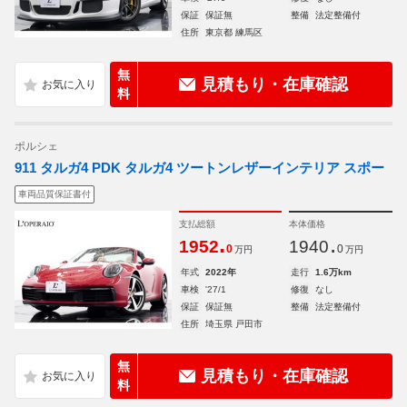
保証
保証無
整備
法定整備付
住所
東京都 練馬区
無
見積もり・在庫確認
料
ポルシェ
911 タルガ4 PDK タルガ4 ツートンレザーインテリア スポー
車両品質保証書付
支払総額
本体価格
.
.
1952
1940
0
0
万円
万円
年式
2022年
走行
1.6万km
車検
'27/1
修復
なし
保証
保証無
整備
法定整備付
住所
埼玉県 戸田市
無
見積もり・在庫確認
料