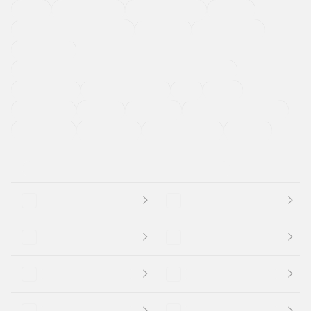
４ＷＤ
定期点検記録簿
ワンオーナーカー
福祉車両
メーカー系販売店取り扱い車
修復歴無し
アルミホイール
寒冷地仕様車
過給機設定モデル（ターボ・スーパーチャージャーなど)
ETC
CDプレーヤー
カーナビゲーション
禁煙車
法定整備付き
保証付き
エアバッグ
ディスチャージドランプ
支払総顔あり
クーポンあり
車両品質評価書付
新着車両