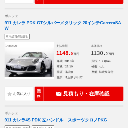
ポルシェ
911 カレラ PDK GTシルバーメタリック 20インチCarreraSA
W
車両品質保証書付
支払総額
本体価格
.
.
1148
1130
0
0
万円
万円
年式
2018年
走行
1.2万km
車検
'27/10
修復
なし
保証
保証無
整備
法定整備付
住所
埼玉県 戸田市
無
見積もり・在庫確認
料
ポルシェ
911 カレラ4S PDK 左ハンドル スポーツクロノPKG