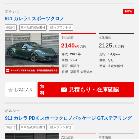
ポルシェ
NEW
911 カレラT スポーツクロノ
保証付
車両品質保証書付
購入プラン付き
支払総額
本体価格
.
.
2140
2125
0
0
万円
万円
年式
2026年
走行
0.4万km
車検
'29/4
修復
なし
保証
保証付
整備
法定整備付
住所
福岡県 大野城市
無
見積もり・在庫確認
料
ポルシェ
911 カレラ PDK スポーツクロノパッケージ GTステアリング
保証付
車両品質保証書付
購入プラン付き
支払総額
本体価格