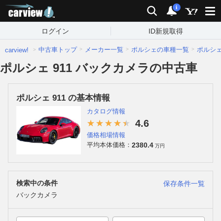
carview!
検索
通知
i
ログイン
ID新規取得
中古車トップ
メーカー一覧
ポルシェの車種一覧
ポルシ
carview!
ポルシェ 911 バックカメラの中古車
ポルシェ 911 の基本情報
カタログ情報
4.6
価格相場情報
2380.4
平均本体価格：
万円
検索中の条件
保存条件一覧
バックカメラ