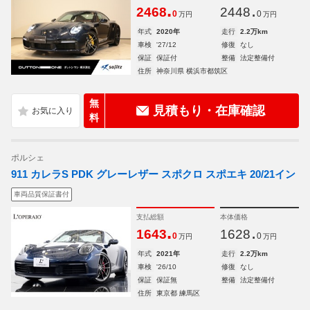
.
.
2468
2448
0
0
万円
万円
年式
2020年
走行
2.2万km
車検
'27/12
修復
なし
保証
保証付
整備
法定整備付
住所
神奈川県 横浜市都筑区
無
見積もり・在庫確認
料
ポルシェ
911 カレラS PDK グレーレザー スポクロ スポエキ 20/21イン
車両品質保証書付
支払総額
本体価格
.
.
1643
1628
0
0
万円
万円
年式
2021年
走行
2.2万km
車検
'26/10
修復
なし
保証
保証無
整備
法定整備付
住所
東京都 練馬区