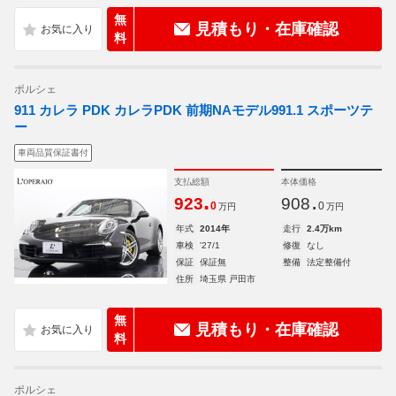
無
見積もり・在庫確認
料
ポルシェ
911 カレラ PDK カレラPDK 前期NAモデル991.1 スポーツテ
ー
車両品質保証書付
支払総額
本体価格
.
.
923
908
0
0
万円
万円
年式
2014年
走行
2.4万km
車検
'27/1
修復
なし
保証
保証無
整備
法定整備付
住所
埼玉県 戸田市
無
見積もり・在庫確認
料
ポルシェ