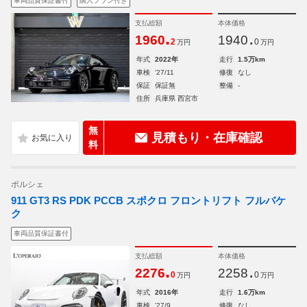
車両品質保証書付
購入プラン付き
支払総額
本体価格
.
.
1960
1940
2
0
万円
万円
年式
2022年
走行
1.5万km
車検
'27/11
修復
なし
保証
保証無
整備
-
住所
兵庫県 西宮市
無
見積もり・在庫確認
料
ポルシェ
911 GT3 RS PDK PCCB スポクロ フロントリフト フルバケ
ク
車両品質保証書付
支払総額
本体価格
.
.
2276
2258
0
0
万円
万円
年式
2016年
走行
1.6万km
車検
'27/9
修復
なし