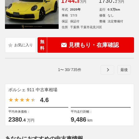
.
.
1744
1730
8
2
万円
万円
年式
2020年
走行
0.5万km
車検
'27/3
修復
なし
保証
保証付
整備
法定整備付
住所
千葉県 千葉市花見川区
無
見積もり・在庫確認
料
1
〜
30
/
735
件
ポルシェ 911 中古車相場
4.6
平均本体価格：
平均走行距離：
2380
9,486
.4
万円
km
あなたにおすすめの中古車情報