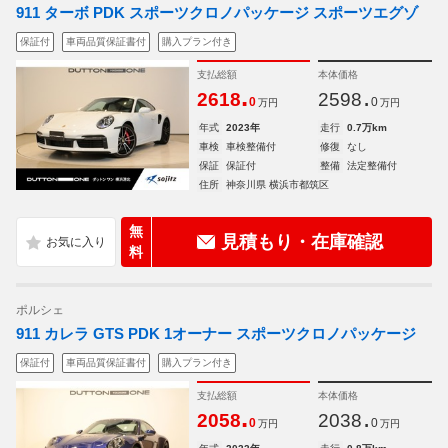
911 ターボ PDK スポーツクロノパッケージ スポーツエグゾ
保証付
車両品質保証書付
購入プラン付き
支払総額
本体価格
.
.
2618
2598
0
0
万円
万円
年式
2023年
走行
0.7万km
車検
車検整備付
修復
なし
保証
保証付
整備
法定整備付
住所
神奈川県 横浜市都筑区
無
見積もり・在庫確認
料
ポルシェ
911 カレラ GTS PDK 1オーナー スポーツクロノパッケージ
保証付
車両品質保証書付
購入プラン付き
支払総額
本体価格
.
.
2058
2038
0
0
万円
万円