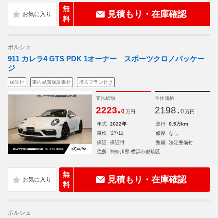
無
見積もり・在庫確認
料
ポルシェ
911 カレラ4 GTS PDK 1オーナー スポーツクロノパッケー
ジ
保証付
車両品質保証書付
購入プラン付き
支払総額
本体価格
.
.
2223
2198
0
0
万円
万円
年式
2022年
走行
0.5万km
車検
'27/11
修復
なし
保証
保証付
整備
法定整備付
住所
神奈川県 横浜市都筑区
無
見積もり・在庫確認
料
ポルシェ