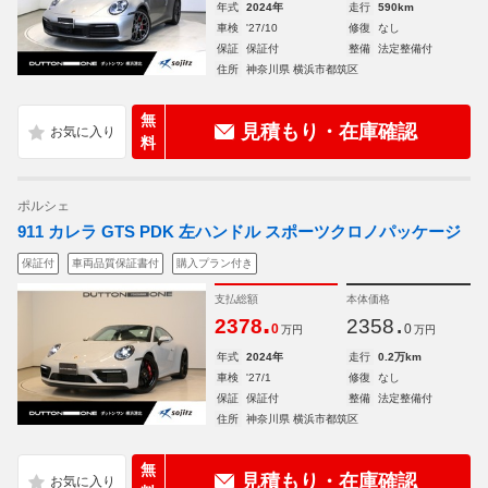
年式
2024年
走行
590km
車検
'27/10
修復
なし
保証
保証付
整備
法定整備付
住所
神奈川県 横浜市都筑区
無
見積もり・在庫確認
料
ポルシェ
911 カレラ GTS PDK 左ハンドル スポーツクロノパッケージ
保証付
車両品質保証書付
購入プラン付き
支払総額
本体価格
.
.
2378
2358
0
0
万円
万円
年式
2024年
走行
0.2万km
車検
'27/1
修復
なし
保証
保証付
整備
法定整備付
住所
神奈川県 横浜市都筑区
無
見積もり・在庫確認