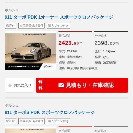
ポルシェ
911 ターボ PDK 1オーナー スポーツクロノパッケージ
保証付
車両品質保証書付
購入プラン付き
支払総額
本体価格
.
.
2423
2398
0
0
万円
万円
年式
2021年
走行
1.9万km
車検
車検整備付
修復
なし
保証
保証付
整備
法定整備付
住所
神奈川県 横浜市都筑区
無
見積もり・在庫確認
料
ポルシェ
911 ターボS PDK スポーツクロノパッケージ
保証付
車両品質保証書付
購入プラン付き
支払総額
本体価格