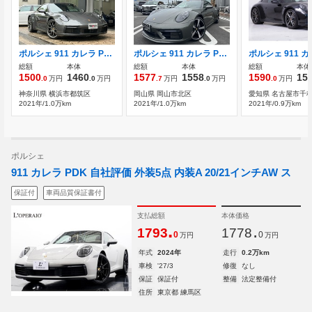
ポルシェ 911 カレラ PDK スポーツクロノ 20/21RSスパイダーホイール
ポルシェ 911 カレラ PDK スポーツクロノパッケージ モードスイッチ
総額
本体
総額
本体
総額
本体
1500
1460
1577
1558
1590
15
.0
万円
.0
万円
.7
万円
.0
万円
.0
万円
神奈川県 横浜市都筑区
岡山県 岡山市北区
愛知県 名古屋市千
2021年/1.0万km
2021年/1.0万km
2021年/0.9万km
ポルシェ
911 カレラ PDK 自社評価 外装5点 内装A 20/21インチAW ス
保証付
車両品質保証書付
支払総額
本体価格
.
.
1793
1778
0
0
万円
万円
年式
2024年
走行
0.2万km
車検
'27/3
修復
なし
保証
保証付
整備
法定整備付
住所
東京都 練馬区