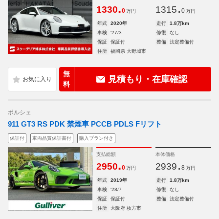
.
.
1330
1315
0
0
万円
万円
年式
2020年
走行
1.8万km
車検
'27/3
修復
なし
保証
保証付
整備
法定整備付
住所
福岡県 大野城市
無
見積もり・在庫確認
料
ポルシェ
911 GT3 RS PDK 禁煙車 PCCB PDLS Fリフト
保証付
車両品質保証書付
購入プラン付き
支払総額
本体価格
.
.
2950
2939
0
8
万円
万円
年式
2019年
走行
1.8万km
車検
'28/7
修復
なし
保証
保証付
整備
法定整備付
住所
大阪府 枚方市