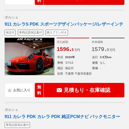
料
ポルシェ
911 カレラS PDK スポーツデザインパッケージ/レザーインテ
保証付
車両品質保証書付
購入プラン付き
支払総額
本体価格
.
.
1596
1579
5
9
万円
万円
年式
2020年
走行
3.9万km
車検
'27/12
修復
なし
保証
保証付
整備
-
住所
千葉県 千葉市若葉区
無
見積もり・在庫確認
料
ポルシェ
911 カレラ PDK カレラ PDK 純正PCMナビ バックモニター
車両品質保証書付