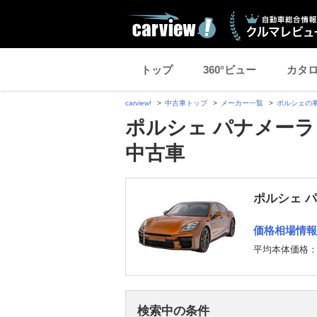
トップ
360°ビュー
カタ
carview!
中古車トップ
メーカー一覧
ポルシェの
ポルシェ パナメーラ 
中古車
ポルシェ 
価格相場情報
平均本体価格
検索中の条件