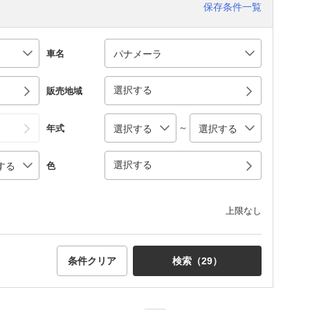
保存条件一覧
車名
選択する
販売地域
～
年式
選択する
色
上限なし
条件クリア
検索（
29
）