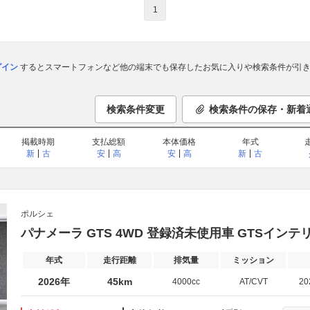
1
ログイン
するとスマートフォンなど他の端末でも保存したお気に入りや検索条件が引き
検索条件変更
検索条件の保存・新着
掲載時期
支払総額
本体価格
年式
新
古
安
高
安
高
新
古
ポルシェ
パナメーラ GTS 4WD 登録済未使用車 GTSインテ
年式
走行距離
排気量
ミッション
2026年
45km
4000cc
AT/CVT
2