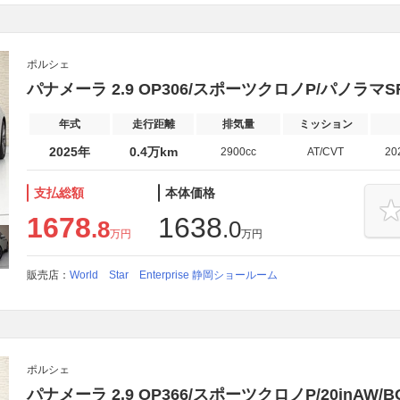
ポルシェ
パナメーラ 2.9 OP306/スポーツクロノP/パノラマSR/
年式
走行距離
排気量
ミッション
2025年
0.4万km
2900cc
AT/CVT
20
支払総額
本体価格
1678
1638
.8
.0
万円
万円
販売店：
World Star Enterprise 静岡ショールーム
ポルシェ
パナメーラ 2.9 OP366/スポーツクロノP/20inAW/B