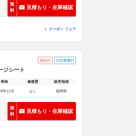
無
見積もり・在庫確認
料
クーポン
フェア
保証付
法定整備付
サージシート
車検
修復歴
販売地域
28年12月
なし
福岡県
無
見積もり・在庫確認
料