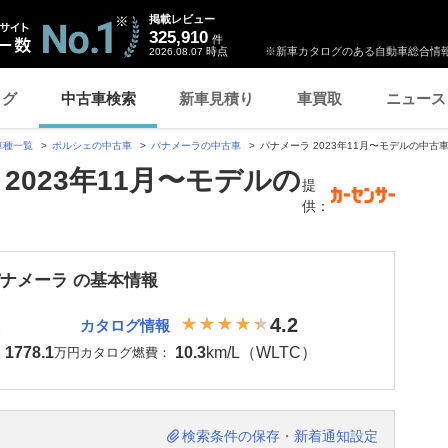
掲載レビュー
325,910
件
時点
※新車カタログのある自動車総合情報
2026.08.07
ログ
中古車検索
新車見積り
車買取
ニュース
車種一覧
ポルシェの中古車
パナメーラの中古車
パナメーラ 2023年11月〜モデルの中古
2023年11月〜モデルの
提
供：
パナメーラ の基本情報
4.2
カタログ情報
1778.1
10.3
km/L（WLTC）
：
万円
カタログ燃費：
検索条件の保存・新着通知設定