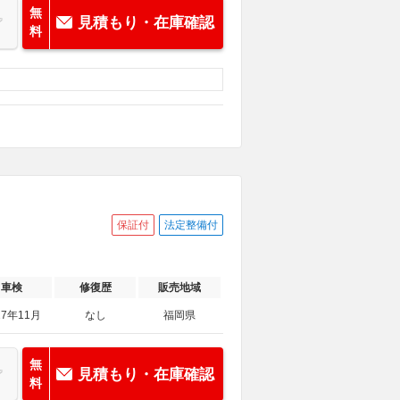
無
見積もり・在庫確認
料
保証付
法定整備付
車検
修復歴
販売地域
27年11月
なし
福岡県
無
見積もり・在庫確認
料