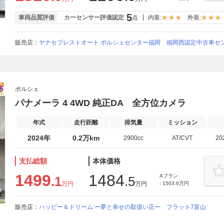
5
車両品質評価
カーセンサー評価認定
点
内装:
外装:
販売店：
ヤナセプレストオート ポルシェセンター福岡 福岡西認定中古車セ
ポルシェ
パナメーラ 4 4WD 純正DA 全方位カメラ
年式
走行距離
排気量
ミッション
2024年
0.2万km
2900cc
AT/CVT
20
支払総額
本体価格
1499
1484
Aプラン
.1
.5
万円
万円
: 1503.6万円
販売店：
ハッピー＆ドリーム ー夢と幸せの取扱い店ー フラット7富山