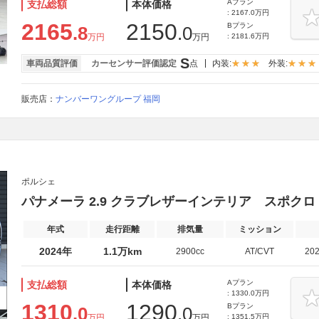
Aプラン
支払総額
本体価格
: 2167.0万円
2165
2150
Bプラン
.8
.0
万円
万円
: 2181.6万円
S
車両品質評価
カーセンサー評価認定
点
内装:
外装:
販売店：
ナンバーワングループ 福岡
ポルシェ
パナメーラ 2.9 クラブレザーインテリア スポクロ
年式
走行距離
排気量
ミッション
2024年
1.1万km
2900cc
AT/CVT
20
Aプラン
支払総額
本体価格
: 1330.0万円
1310
1290
Bプラン
.0
.0
万円
万円
: 1351.5万円