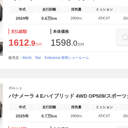
年式
走行距離
排気量
ミッション
2024年
0.6万km
2900cc
AT/CVT
20
支払総額
本体価格
1612
1598
.9
.0
万円
万円
販売店：
World Star Enterprise 静岡ショールーム
ポルシェ
パナメーラ 4 Eハイブリッド 4WD OP509/スポ
年式
走行距離
排気量
ミッション
2025年
0.7万km
2900cc
AT/CVT
20