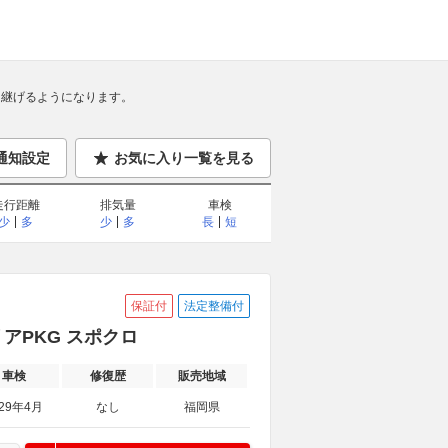
継げるようになります。
通知設定
お気に入り一覧を見る
走行距離
排気量
車検
少
多
少
多
長
短
保証付
法定整備付
リアPKG スポクロ
車検
修復歴
販売地域
029年4月
なし
福岡県