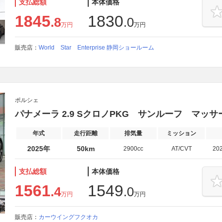
支払総額
本体価格
1845
1830
.8
.0
万円
万円
販売店：
World Star Enterprise 静岡ショールーム
ポルシェ
パナメーラ 2.9 SクロノPKG サンルーフ マッ
年式
走行距離
排気量
ミッション
2025年
50km
2900cc
AT/CVT
20
支払総額
本体価格
1561
1549
.4
.0
万円
万円
販売店：
カーウイングフクオカ