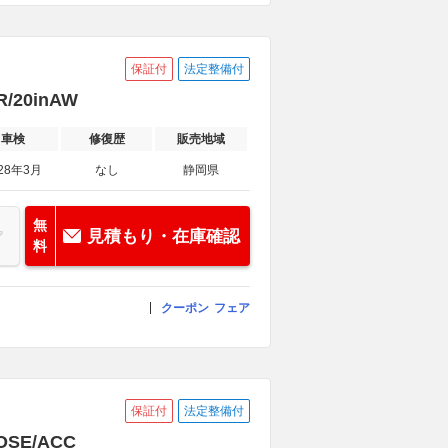
保証付
法定整備付
20inAW
車検
修復歴
販売地域
28年3月
なし
静岡県
無
見積もり・在庫確認
料
クーポン
フェア
保証付
法定整備付
OSE/ACC