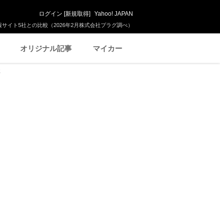
ログイン
[
新規取得
]
Yahoo! JAPAN
サイト5社との比較（2026年2月株式会社プラグ調べ）
オリジナル記事
マイカー
車