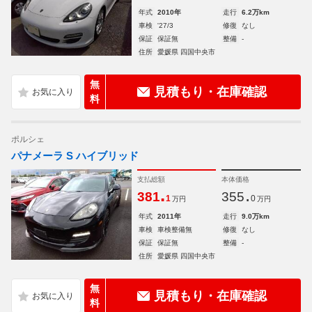
年式
2010年
走行
6.2万km
車検
'27/3
修復
なし
保証
保証無
整備
-
住所
愛媛県 四国中央市
無
見積もり・在庫確認
料
ポルシェ
パナメーラ S ハイブリッド
支払総額
本体価格
.
.
381
355
1
0
万円
万円
年式
2011年
走行
9.0万km
車検
車検整備無
修復
なし
保証
保証無
整備
-
住所
愛媛県 四国中央市
無
見積もり・在庫確認
料