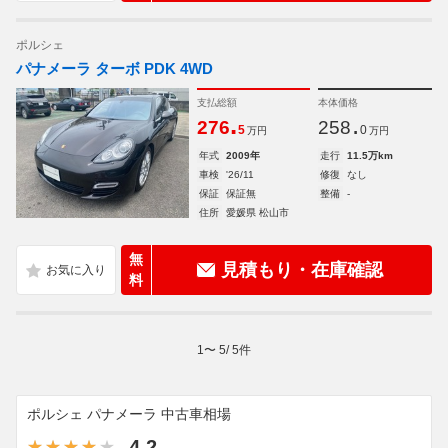
ポルシェ
パナメーラ ターボ PDK 4WD
支払総額
本体価格
.
.
276
258
5
0
万円
万円
年式
2009年
走行
11.5万km
車検
'26/11
修復
なし
保証
保証無
整備
-
住所
愛媛県 松山市
無
見積もり・在庫確認
料
1
〜
5
/
5
件
ポルシェ パナメーラ 中古車相場
4.2