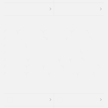
４ＷＤ
定期点検記録簿
ワンオーナーカー
福祉車両
メーカー系販売店取り扱い車
修復歴無し
アルミホイール
寒冷地仕様車
過給機設定モデル（ターボ・スーパーチャージャーなど)
ETC
CDプレーヤー
カーナビゲーション
禁煙車
法定整備付き
保証付き
エアバッグ
ディスチャージドランプ
支払総顔あり
クーポンあり
車両品質評価書付
新着車両