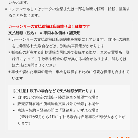
いかねます。
コンテンツもしくはデータの全部または一部を無断で転写、転載、複製す
ることを禁じます。
カーセンサーの支払総額は店頭乗り出し価格です
支払総額（税込） ＝ 車両本体価格＋諸費用
カーセンサーの支払総額は店頭納車を前提にしています。自宅への納車
をご希望された場合などは、別途納車費用がかかります
販売店の所在する所轄運輸支局以外で登録する際や、車の定置場所、登
録月によって、手数料や税金の額が異なる場合があります。詳しくは
販売店にお問合せください
車検の切れた車両の場合、車検を取得するために必要な費用も含まれて
います
【ご注意】以下の場合などで支払総額が変わります
自宅などの指定の場所へ陸送納車を希望する場合
販売店所在地の所轄運輸支局以外で登録する場合
商談～契約～登録の間に「登録月」がずれる場合
（登録月が3月から4月にずれる場合は自動車税の額が大きく上が
ります）