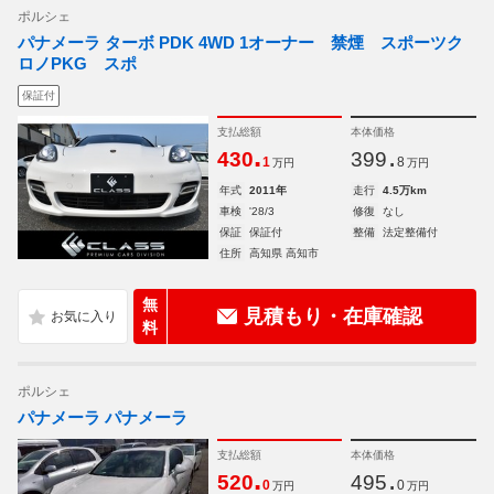
ポルシェ
パナメーラ ターボ PDK 4WD 1オーナー 禁煙 スポーツク
ロノPKG スポ
保証付
支払総額
本体価格
.
.
430
399
1
8
万円
万円
年式
2011年
走行
4.5万km
車検
'28/3
修復
なし
保証
保証付
整備
法定整備付
住所
高知県 高知市
無
見積もり・在庫確認
料
ポルシェ
パナメーラ パナメーラ
支払総額
本体価格
.
.
520
495
0
0
万円
万円