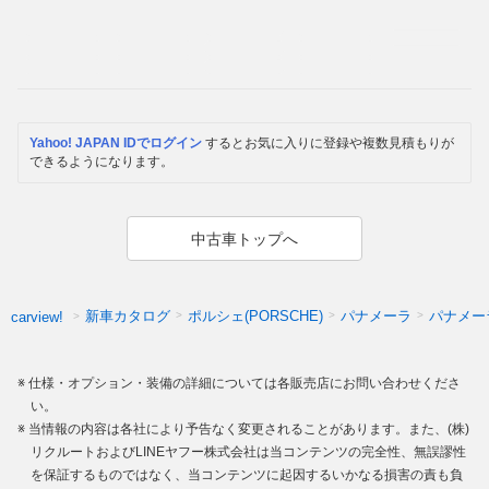
Yahoo! JAPAN IDでログイン
するとお気に入りに登録や複数見積もりが
できるようになります。
中古車トップへ
新車カタログ
ポルシェ(PORSCHE)
パナメーラ
パナメー
carview!
仕様・オプション・装備の詳細については各販売店にお問い合わせくださ
い。
当情報の内容は各社により予告なく変更されることがあります。また、(株)
リクルートおよびLINEヤフー株式会社は当コンテンツの完全性、無誤謬性
を保証するものではなく、当コンテンツに起因するいかなる損害の責も負