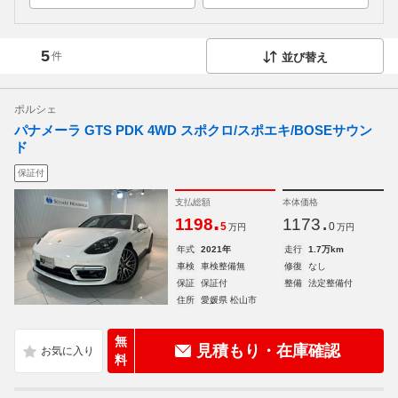
5
件
並び替え
ポルシェ
パナメーラ GTS PDK 4WD スポクロ/スポエキ/BOSEサウン
ド
保証付
支払総額
本体価格
.
.
1198
1173
5
0
万円
万円
年式
2021年
走行
1.7万km
車検
車検整備無
修復
なし
保証
保証付
整備
法定整備付
住所
愛媛県 松山市
無
見積もり・在庫確認
料