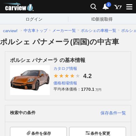
carview!
検索
通知
i
ログイン
ID新規取得
中古車トップ
メーカー一覧
ポルシェの車種一覧
ポルシ
carview!
ポルシェ パナメーラ(四国)の中古車
ポルシェ パナメーラ の基本情報
カタログ情報
4.2
価格相場情報
1770.1
平均本体価格：
万円
検索中の条件
保存条件一覧
条件を保存
条件を変更