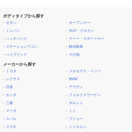
ボディタイプから探す
セダン
オープンカー
ミニバン
SUV・クロカン
ハッチバック
クーペ・スポーツカー
ステーションワゴン
軽自動車
ハイブリッド
その他
メーカーから探す
トヨタ
メルセデス・ベンツ
レクサス
BMW
日産
アウディ
ホンダ
フォルクスワーゲン
三菱
ポルシェ
マツダ
ミニ
スバル
プジョー
スズキ
シトロエン