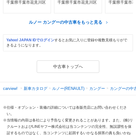
千葉県千葉市花見川区
千葉県千葉市花見川区
千葉県千葉市花
ルノー カングーの中古車をもっと見る
Yahoo! JAPAN IDでログイン
するとお気に入りに登録や複数見積もりがで
きるようになります。
中古車トップへ
新車カタログ
ルノー(RENAULT)
カングー
カングーの中
carview!
※仕様・オプション・装備の詳細については各販売店にお問い合わせくださ
い。
※当情報の内容は各社により予告なく変更されることがあります。また、(株)リ
クルートおよびLINEヤフー株式会社は当コンテンツの完全性、無誤謬性を保
証するものではなく、当コンテンツに起因するいかなる損害の責も負いかね