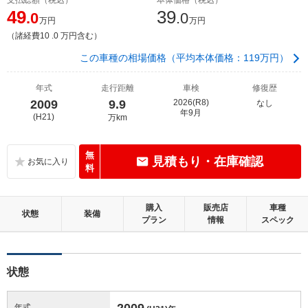
49
39
.0
.0
万円
万円
（諸経費10 .0 万円含む）
この車種の相場価格（平均本体価格：119万円）
年式
走行距離
車検
修復歴
2009
9.9
2026(R8)
なし
年9月
(H21)
万km
無
見積もり・在庫確認
料
購入
販売店
車種
状態
装備
プラン
情報
スペック
状態
2009
年式