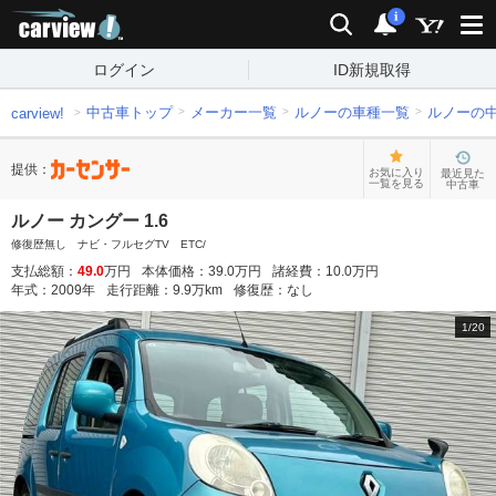
carview!
検索
通知
i
ログイン
ID新規取得
中古車トップ
メーカー一覧
ルノーの車種一覧
ルノーの
carview!
提供：
お気に入り
最近見た
一覧を見る
中古車
ルノー カングー 1.6
修復歴無し ナビ・フルセグTV ETC/
支払総額：
49.0
万円
本体価格：
39.0
万円
諸経費：
10.0
万円
年式：
2009
年
走行距離：
9.9
万km
修復歴：
なし
1
/
20