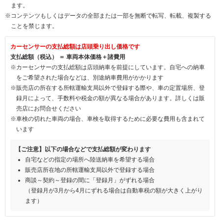
ます。
※コンテンツもしくはデータの全部または一部を無断で転写、転載、複製する
ことを禁じます。
カーセンサーの支払総額は店頭乗り出し価格です
支払総額（税込） ＝ 車両本体価格＋諸費用
※カーセンサーの支払総額は店頭納車を前提にしています。自宅への納車
をご希望された場合などは、別途納車費用がかかります
※販売店の所在する所轄運輸支局以外で登録する際や、車の定置場所、登
録月によって、手数料や税金の額が異なる場合があります。詳しくは販
売店にお問合せください
※車検の切れた車両の場合、車検を取得するために必要な費用も含まれて
います
【ご注意】以下の場合などで支払総額が変わります
自宅などの指定の場所へ陸送納車を希望する場合
販売店所在地の所轄運輸支局以外で登録する場合
商談～契約～登録の間に「登録月」がずれる場合
（登録月が3月から4月にずれる場合は自動車税の額が大きく上がり
ます）