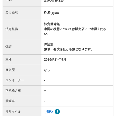
(H21)
年
9.9
走行距離
万km
法定整備無
法定整備
車両の状態については販売店にご確認くださ
い。
保証無
保証
無償・有償保証とも無となります。
車検
2026(R8) 年9月
修復歴
なし
ワンオーナー
-
正規輸入車
○
禁煙車
-
リサイクル
リ済込