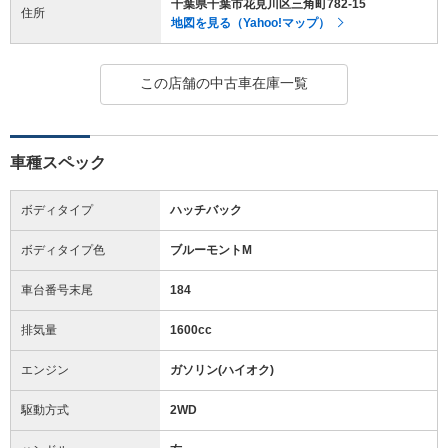
千葉県千葉市花見川区三角町782-15
住所
地図を見る（Yahoo!マップ）
この店舗の中古車在庫一覧
車種スペック
ボディタイプ
ハッチバック
ボディタイプ色
ブルーモントM
車台番号末尾
184
排気量
1600cc
エンジン
ガソリン(ハイオク)
駆動方式
2WD