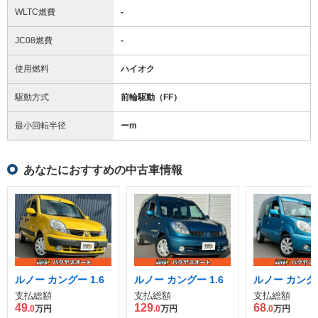
WLTC燃費
-
JC08燃費
-
使用燃料
ハイオク
駆動方式
前輪駆動（FF）
最小回転半径
ー
m
あなたにおすすめの中古車情報
ルノー カングー 1.6
ルノー カングー 1.6
ルノー カングー
支払総額
支払総額
支払総額
49
129
68
.0
万円
.0
万円
.0
万円