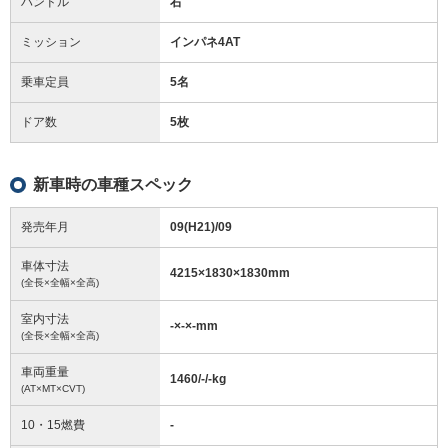
ハンドル
右
ミッション
インパネ4AT
乗車定員
5名
ドア数
5枚
新車時の車種スペック
発売年月
09(H21)/09
車体寸法
4215
×
1830
×
1830
mm
(全長×全幅×全高)
室内寸法
-
×
-
×
-
mm
(全長×全幅×全高)
車両重量
1460/-/-
kg
(AT×MT×CVT)
10・15燃費
-