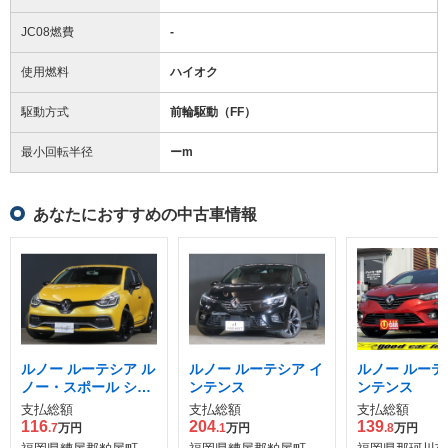
JC08燃費
-
使用燃料
ハイオク
駆動方式
前輪駆動（FF）
最小回転半径
ー
m
あなたにおすすめの中古車情報
ルノー ルーテシア ル
ルノー ルーテシア イ
ルノー ルーテ
ノー・スポール シャ
ンテンス
ンテンス
シー カップ
支払総額
支払総額
支払総額
116
204
139
.7
万円
.1
万円
.8
万円