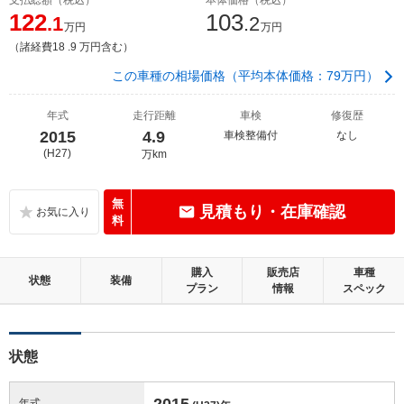
122
103
.1
.2
万円
万円
（諸経費18 .9 万円含む）
この車種の相場価格（平均本体価格：79万円）
年式
走行距離
車検
修復歴
2015
4.9
車検整備付
なし
(H27)
万km
無
見積もり・在庫確認
料
購入
販売店
車種
状態
装備
プラン
情報
スペック
状態
2015
年式