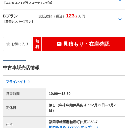
【エシュロン：ガラスコーティングM】
123
Bプラン
支払総額（税込）
.2
万円
【希望ナンバープラン】
無
見積もり・在庫確認
料
中古車販売店情報
フライハイト
営業時間
10:00〜18:30
無し（年末年始休業あり：12月29日～1月2
定休日
日）
福岡県糟屋郡粕屋町仲原2858-7
住所
地図を見る（Yahoo!マップ）