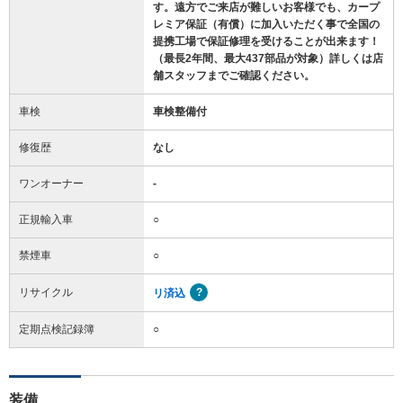
す。遠方でご来店が難しいお客様でも、カープ
レミア保証（有償）に加入いただく事で全国の
提携工場で保証修理を受けることが出来ます！
（最長2年間、最大437部品が対象）詳しくは店
舗スタッフまでご確認ください。
車検
車検整備付
修復歴
なし
ワンオーナー
-
正規輸入車
○
禁煙車
○
リサイクル
リ済込
定期点検記録簿
○
装備