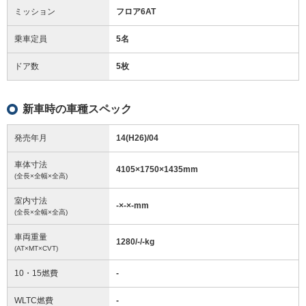
ミッション
フロア6AT
乗車定員
5名
ドア数
5枚
新車時の車種スペック
発売年月
14(H26)/04
車体寸法
4105
×
1750
×
1435
mm
(全長×全幅×全高)
室内寸法
-
×
-
×
-
mm
(全長×全幅×全高)
車両重量
1280/-/-
kg
(AT×MT×CVT)
10・15燃費
-
WLTC燃費
-