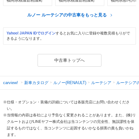
福岡県糟屋郡粕屋町
福岡県糟屋郡粕屋町
福岡県那珂川市
ルノー ルーテシアの中古車をもっと見る
Yahoo! JAPAN IDでログイン
するとお気に入りに登録や複数見積もりがで
きるようになります。
中古車トップへ
新車カタログ
ルノー(RENAULT)
ルーテシア
ルーテシア
carview!
※仕様・オプション・装備の詳細については各販売店にお問い合わせくださ
い。
※当情報の内容は各社により予告なく変更されることがあります。また、(株)リ
クルートおよびLINEヤフー株式会社は当コンテンツの完全性、無誤謬性を保
証するものではなく、当コンテンツに起因するいかなる損害の責も負いかね
ます。