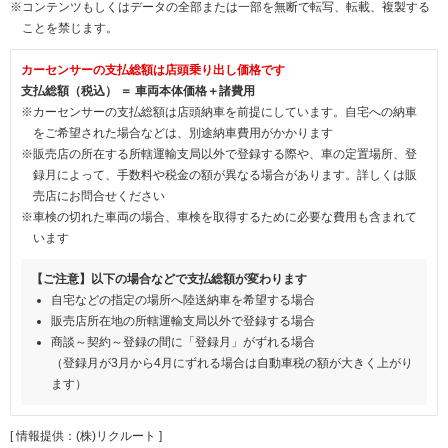
※コンテンツもしくはデータの全部または一部を無断で転写、転載、複製する
ことを禁じます。
カーセンサーの支払総額は店頭乗り出し価格です
支払総額（税込） ＝ 車両本体価格＋諸費用
※カーセンサーの支払総額は店頭納車を前提にしています。自宅への納車
をご希望された場合などは、別途納車費用がかかります
※販売店の所在する所轄運輸支局以外で登録する際や、車の定置場所、登
録月によって、手数料や税金の額が異なる場合があります。詳しくは販
売店にお問合せください
※車検の切れた車両の場合、車検を取得するために必要な費用も含まれて
います
【ご注意】以下の場合などで支払総額が変わります
自宅などの指定の場所へ陸送納車を希望する場合
販売店所在地の所轄運輸支局以外で登録する場合
商談～契約～登録の間に「登録月」がずれる場合
（登録月が3月から4月にずれる場合は自動車税の額が大きく上がり
ます）
[ 情報提供：(株)リクルート ]