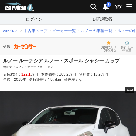
carview!
検索
通知
i
ログイン
ID新規取得
中古車トップ
メーカー一覧
ルノーの車種一覧
ルノーの
carview!
提供：
お気に入り
最近見た
一覧を見る
中古車
ルノー ルーテシア ルノー・スポール シャシー カップ
純正ディスプレイオーディオ ETC/
支払総額：
122.1
万円
本体価格：
103.2
万円
諸経費：
18.9
万円
年式：
2015
年
走行距離：
4.9
万km
修復歴：
なし
1
/
22