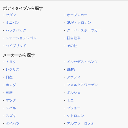
ボディタイプから探す
セダン
オープンカー
ミニバン
SUV・クロカン
ハッチバック
クーペ・スポーツカー
ステーションワゴン
軽自動車
ハイブリッド
その他
メーカーから探す
トヨタ
メルセデス・ベンツ
レクサス
BMW
日産
アウディ
ホンダ
フォルクスワーゲン
三菱
ポルシェ
マツダ
ミニ
スバル
プジョー
スズキ
シトロエン
ダイハツ
アルファ ロメオ