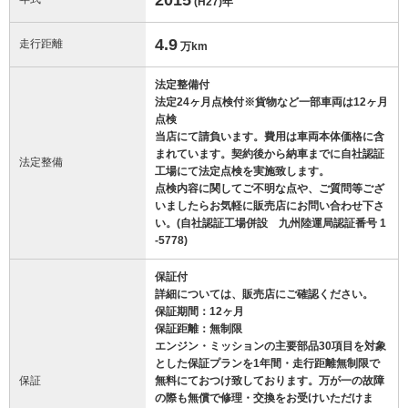
(H27)
年
4.9
走行距離
万km
法定整備付
法定24ヶ月点検付※貨物など一部車両は12ヶ月
点検
当店にて請負います。費用は車両本体価格に含
まれています。契約後から納車までに自社認証
法定整備
工場にて法定点検を実施致します。
点検内容に関してご不明な点や、ご質問等ござ
いましたらお気軽に販売店にお問い合わせ下さ
い。(自社認証工場併設 九州陸運局認証番号 1
-5778)
保証付
詳細については、販売店にご確認ください。
保証期間：12ヶ月
保証距離：無制限
エンジン・ミッションの主要部品30項目を対象
とした保証プランを1年間・走行距離無制限で
保証
無料にておつけ致しております。万が一の故障
の際も無償で修理・交換をお受けいただけま