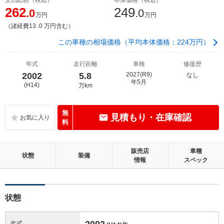
262
249
.0
.0
万円
万円
（諸経費13 .0 万円含む）
この車種の相場価格（平均本体価格：224万円）
年式
走行距離
車検
修復歴
2002
5.8
2027(R9)
なし
年5月
(H14)
万km
無
見積もり・在庫確認
料
販売店
車種
状態
装備
情報
スペック
状態
2002
年式