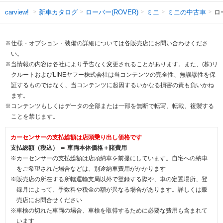
新車カタログ
ローバー(ROVER)
ミニ
ミニの中古車
ロ
carview!
※仕様・オプション・装備の詳細については各販売店にお問い合わせくださ
い。
※当情報の内容は各社により予告なく変更されることがあります。また、(株)リ
クルートおよびLINEヤフー株式会社は当コンテンツの完全性、無誤謬性を保
証するものではなく、当コンテンツに起因するいかなる損害の責も負いかね
ます。
※コンテンツもしくはデータの全部または一部を無断で転写、転載、複製する
ことを禁じます。
カーセンサーの支払総額は店頭乗り出し価格です
支払総額（税込） ＝ 車両本体価格＋諸費用
※カーセンサーの支払総額は店頭納車を前提にしています。自宅への納車
をご希望された場合などは、別途納車費用がかかります
※販売店の所在する所轄運輸支局以外で登録する際や、車の定置場所、登
録月によって、手数料や税金の額が異なる場合があります。詳しくは販
売店にお問合せください
※車検の切れた車両の場合、車検を取得するために必要な費用も含まれて
います