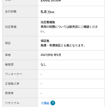
(H14)
年
5.8
走行距離
万km
法定整備無
法定整備
車両の状態については販売店にご確認くださ
い。
保証無
保証
無償・有償保証とも無となります。
車検
2027(R9) 年5月
修復歴
なし
ワンオーナー
-
正規輸入車
-
禁煙車
-
リサイクル
リ済込