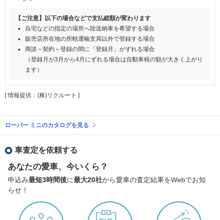
【ご注意】以下の場合などで支払総額が変わります
自宅などの指定の場所へ陸送納車を希望する場合
販売店所在地の所轄運輸支局以外で登録する場合
商談～契約～登録の間に「登録月」がずれる場合
（登録月が3月から4月にずれる場合は自動車税の額が大きく上がり
ます）
[ 情報提供：(株)リクルート ]
ローバー ミニのカタログを見る
車査定を依頼する
あなたの愛車、今いくら？
申込み
最短3時間後
に
最大20社
から愛車の査定結果をWebでお知
らせ！