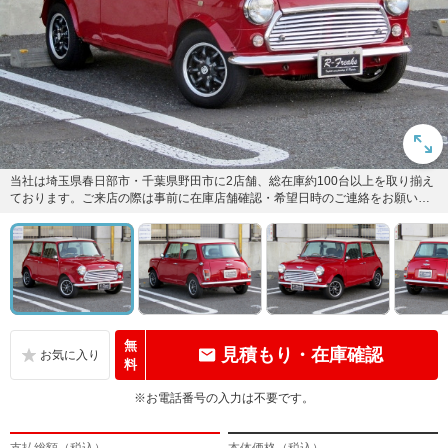
当社は埼玉県春日部市・千葉県野田市に2店舗、総在庫約100台以上を取り揃え
ております。ご来店の際は事前に在庫店舗確認・希望日時のご連絡をお願い致
します。
無
見積もり・在庫確認
料
※お電話番号の入力は不要です。
支払総額（税込）
本体価格（税込）