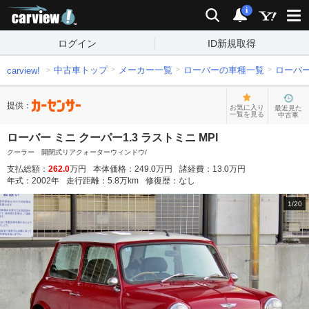
carview!
検索
通知
i
ログイン
ID新規取得
中古車トップ
メーカー一覧
ローバーの車種一覧
ローバ
carview!
提供：
お気に入り
最近見た
一覧を見る
中古車
ローバー ミニ クーパー1.3 ラストミニ MPI
クーラー 開閉式リアクォーターウィンドウ/
支払総額：
262.0
万円
本体価格：
249.0
万円
諸経費：
13.0
万円
年式：
2002
年
走行距離：
5.8
万km
修復歴：
なし
1
/
20