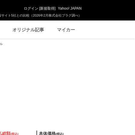
ログイン
[
新規取得
]
Yahoo! JAPAN
サイト5社との比較（2026年2月株式会社プラグ調べ）
オリジナル記事
マイカー
イル
払総額
本体価格
(税込)
(税込)