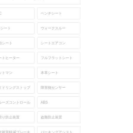
C
ベンチシート
列シート
ウォークスルー
動シート
シートエアコン
ートヒーター
フルフラットシート
ットマン
本革シート
イドリングストップ
障害物センサー
ルーズコントロール
ABS
滑り防止装置
盗難防止装置
突被害軽減ブレーキ
パーキングアシスト