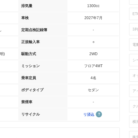
排気量
1300cc
ET
車検
2027年7月
3
し
定期点検記録簿
-
正規輸入車
○
電
明)
駆動方式
2WD
シ
ミッション
フロア4MT
オ
乗車定員
4名
ボディタイプ
セダン
ア
禁煙車
-
ク
リサイクル
リ済込
横
衝