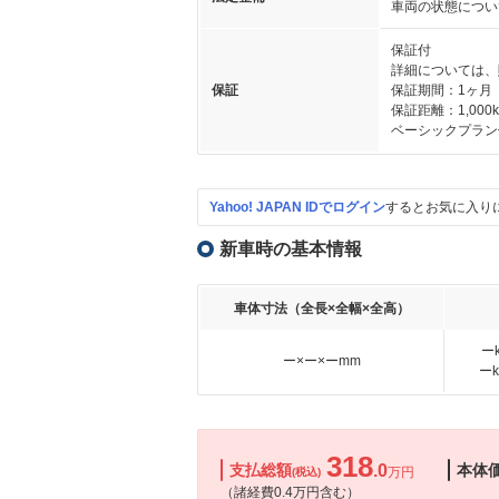
車両の状態につい
保証付
詳細については、
保証
保証期間：1ヶ月
保証距離：1,000
ベーシックプラン
Yahoo! JAPAN IDでログイン
するとお気に入り
新車時の基本情報
車体寸法（全長×全幅×全高）
ー
ー×ー×ーmm
ー
318
支払総額
.0
本体
万円
(税込)
（諸経費0.4万円含む）