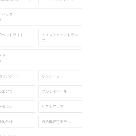
アバッグ
/-
EDヘッドライト
ディスチャージドラン
プ
メラ
/-
動リアゲート
サンルーフ
ルエアロ
アルミホイール
ーダウン
リフトアップ
冷地仕様
過給機設定モデル