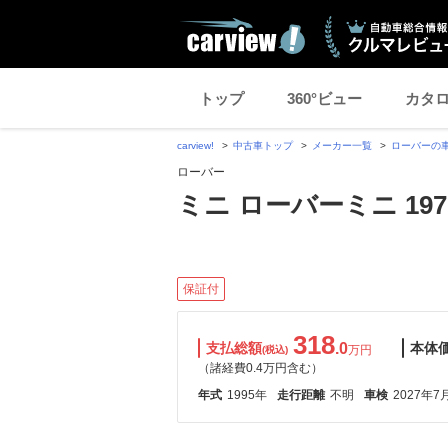
トップ
360°ビュー
カタ
carview!
中古車トップ
メーカー一覧
ローバーの
ローバー
ミニ ローバーミニ 1970
保証付
318
支払総額
.0
本体
万円
(税込)
（諸経費0.4万円含む）
年式
1995年
走行距離
不明
車検
2027年7