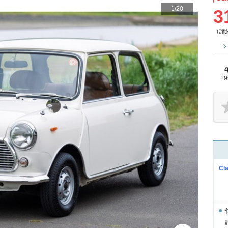
1
/
20
3
（諸
1
Cl