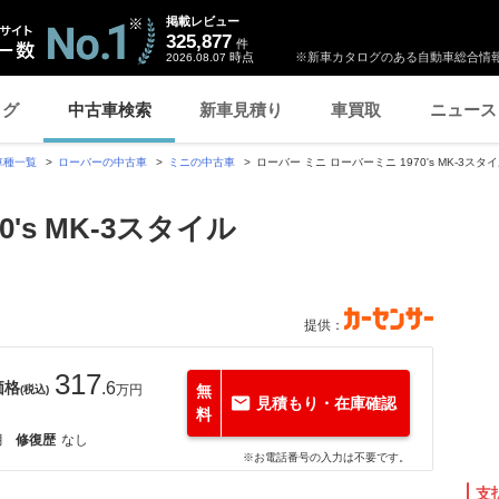
掲載レビュー
325,877
件
時点
※新車カタログのある自動車総合情報
2026.08.07
ログ
中古車検索
新車見積り
車買取
ニュース
車種一覧
ローバーの中古車
ミニの中古車
ローバー ミニ ローバーミニ 1970's MK-3スタ
's MK-3スタイル
提供：
317
価格
.6
万円
無
(税込)
見積もり・在庫確認
料
月
修復歴
なし
※お電話番号の入力は不要です。
支