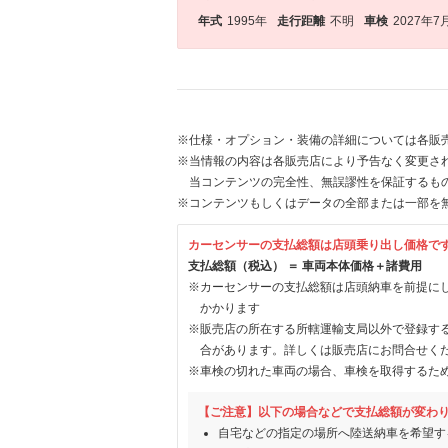
年式
1995年
走行距離
不明
車検
2027年7
※仕様・オプション・装備の詳細については各販
※当情報の内容は各販売店により予告なく変更され
当コンテンツの完全性、無誤謬性を保証するも
※コンテンツもしくはデータの全部または一部を
カーセンサーの支払総額は店頭乗り出し価格で
支払総額（税込） ＝ 車両本体価格＋諸費用
※カーセンサーの支払総額は店頭納車を前提に
かかります
※販売店の所在する所轄運輸支局以外で登録す
合があります。詳しくは販売店にお問合せく
※車検の切れた車両の場合、車検を取得するた
【ご注意】以下の場合などで支払総額が変わ
自宅などの指定の場所へ陸送納車を希望す