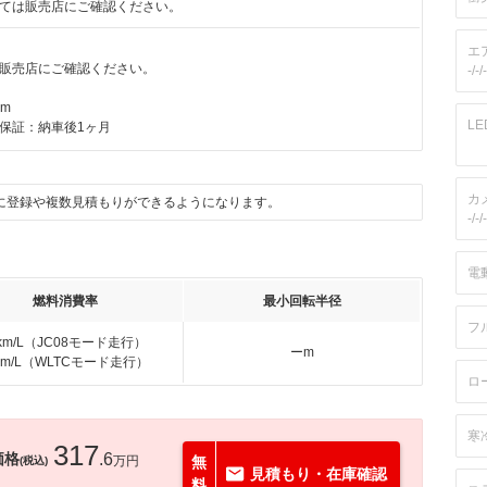
ては販売店にご確認ください。
エ
販売店にご確認ください。
-/-/-
km
L
保証：納車後1ヶ月
カ
に登録や複数見積もりができるようになります。
-/-/-
電
燃料消費率
最小回転半径
フ
km/L（JC08モード走行）
ーm
km/L（WLTCモード走行）
ロ
寒
317
価格
.6
万円
無
(税込)
見積もり・在庫確認
料