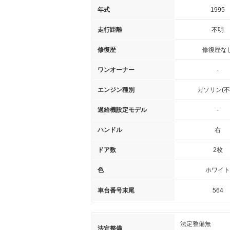
年式
1995
走行距離
不明
修復歴
修復歴な
ワンオーナー
-
エンジン種別
ガソリン(不
過給機設定モデル
-
ハンドル
右
ドア数
2枚
色
ホワイト
車台番号末尾
564
法定整備無
法定整備