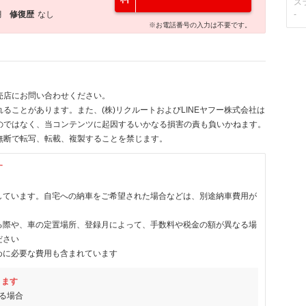
ス
月
修復歴
なし
-
※お電話番号の入力は不要です。
売店にお問い合わせください。
ることがあります。また、(株)リクルートおよびLINEヤフー株式会社は
のではなく、当コンテンツに起因するいかなる損害の責も負いかねます。
無断で転写、転載、複製することを禁じます。
す
しています。自宅への納車をご希望された場合などは、別途納車費用が
る際や、車の定置場所、登録月によって、手数料や税金の額が異なる場
ださい
めに必要な費用も含まれています
ります
る場合