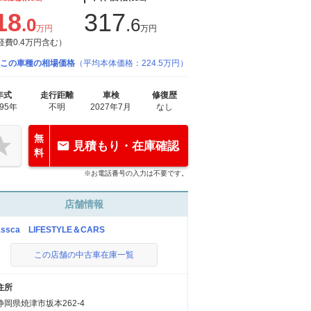
18
317
.0
.6
万円
万円
経費0.4万円含む）
この車種の相場価格
（平均本体価格：224.5万円）
年式
走行距離
車検
修復歴
995年
不明
2027年7月
なし
無
見積もり・在庫確認
料
※お電話番号の入力は不要です。
店舗情報
assca LIFESTYLE＆CARS
この店舗の中古車在庫一覧
住所
静岡県焼津市坂本262-4