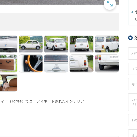
パ
エ
キ
カ
フィー（Toffee）でコーディネートされたインテリア
-/-/-
TV:
ミ