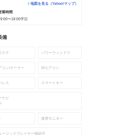
地図を見る（Yahoo!マップ）
営業時間
09:00〜18:00平日
装備
ワステ
パワーウィンドウ
アコン/クーラー
Wエアコン
ーレス
スマートキー
ーナビ
/-
-
後席モニター
ュージックプレイヤー接続可