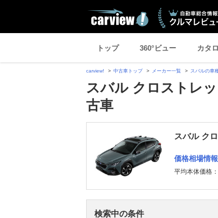
トップ
360°ビュー
カタ
carview!
中古車トップ
メーカー一覧
スバルの車
スバル クロストレッ
古車
スバル ク
価格相場情報
平均本体価格
検索中の条件