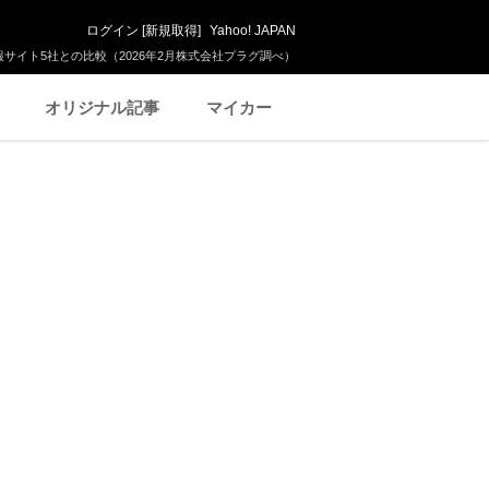
ログイン
[
新規取得
]
Yahoo! JAPAN
サイト5社との比較（2026年2月株式会社プラグ調べ）
オリジナル記事
マイカー