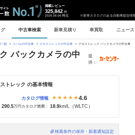
掲載レビュー
325,842
件
時点
※新車カタログのある自動車総合情報
2026.08.06
ログ
中古車検索
新車見積り
車買取
ニュース
種一覧
スバルの中古車
クロストレックの中古車
クロストレック バックカメラの中古車
ク バックカメラの中
提
供：
ロストレック の基本情報
4.6
カタログ情報
290.5
18.9
km/L（WLTC）
：
万円
カタログ燃費：
検索条件の保存・新着通知設定