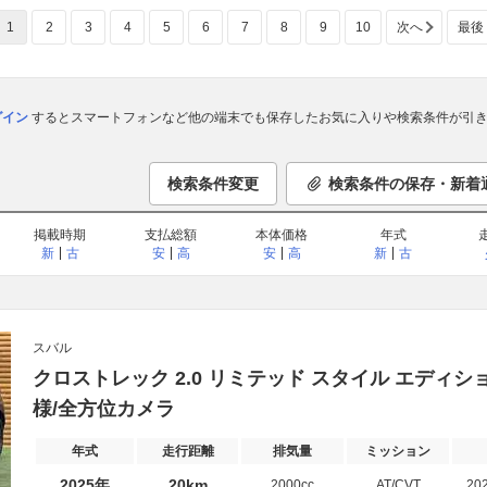
1
2
3
4
5
6
7
8
9
10
次へ
最後
ログイン
するとスマートフォンなど他の端末でも保存したお気に入りや検索条件が引き
検索条件変更
検索条件の保存・新着
掲載時期
支払総額
本体価格
年式
新
古
安
高
安
高
新
古
スバル
クロストレック 2.0 リミテッド スタイル エディション 4
様/全方位カメラ
年式
走行距離
排気量
ミッション
2025年
20km
2000cc
AT/CVT
20