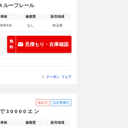
A ルーフレール
車検
修復歴
販売地域
28年4月
なし
埼玉県
無
見積もり・在庫確認
料
クーポン
フェア
保証付
法定整備付
 0 0 0 0 エ ン
車検
修復歴
販売地域