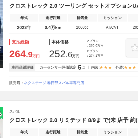
クロストレック 2.0 ツーリング セットオプションU
年式
走行距離
排気量
ミッション
2023年
0.4万km
2000cc
AT/CVT
20
Aプラン
支払総額
本体価格
: 266.6万円
264
252
Bプラン
.9
.6
万円
万円
: 274.1万円
5
車両品質評価
カーセンサー評価認定
点
内装:
外装:
販売店：
ネクステージ 春日部スバル車専門店
スバル
クロストレック 2.0 リミテッド 8/9ま で(来 店予 約)で 3
年式
走行距離
排気量
ミッション