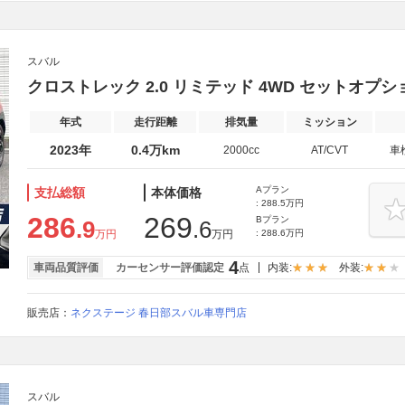
スバル
クロストレック 2.0 リミテッド 4WD セットオプシ
年式
走行距離
排気量
ミッション
2023年
0.4万km
2000cc
AT/CVT
車
Aプラン
支払総額
本体価格
: 288.5万円
286
269
Bプラン
.9
.6
万円
万円
: 288.6万円
4
車両品質評価
カーセンサー評価認定
点
内装:
外装:
販売店：
ネクステージ 春日部スバル車専門店
スバル