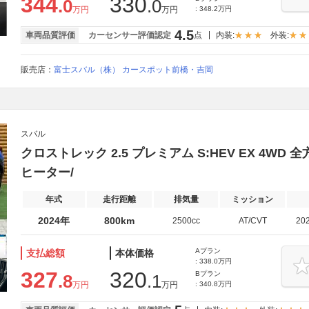
344
330
.0
.0
万円
万円
: 348.2万円
4.5
車両品質評価
カーセンサー評価認定
点
内装:
外装:
販売店：
富士スバル（株） カースポット前橋・吉岡
スバル
クロストレック 2.5 プレミアム S:HEV EX 4WD
ヒーター/
年式
走行距離
排気量
ミッション
2024年
800km
2500cc
AT/CVT
20
Aプラン
支払総額
本体価格
: 338.0万円
327
320
Bプラン
.8
.1
万円
万円
: 340.8万円