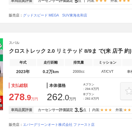
5
車両品質評価
カーセンサー評価認定
点
内装:
外装:
販売店：
グッドスピード MEGA SUV東海名和店
スバル
クロストレック 2.0 リミテッド 8/9ま で(来 店予 約)で 3
年式
走行距離
排気量
ミッション
2023年
0.2万km
2000cc
AT/CVT
車
Aプラン
支払総額
本体価格
: 294.9万円
278
262
Bプラン
.9
.0
万円
万円
: 282.8万円
3.5
車両品質評価
カーセンサー評価認定
点
内装:
外装:
販売店：
エバーグリーンオート株式会社 ファースト店