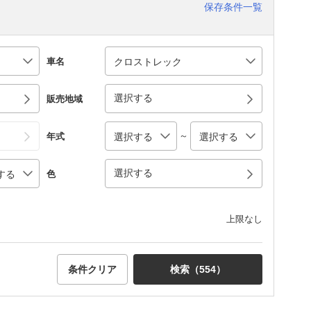
保存条件一覧
車名
選択する
販売地域
～
年式
選択する
色
上限なし
条件クリア
検索（
554
）