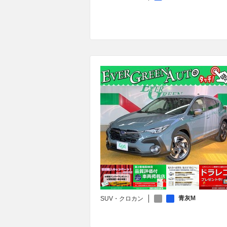
青灰M
SUV・クロカン