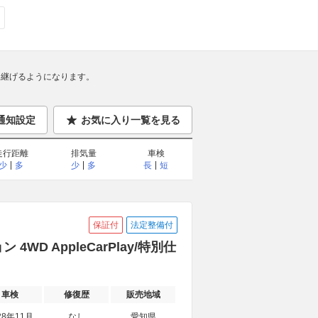
継げるようになります。
通知設定
お気に入り一覧を見る
走行距離
排気量
車検
少
多
少
多
長
短
保証付
法定整備付
WD AppleCarPlay/特別仕
車検
修復歴
販売地域
28年11月
なし
愛知県