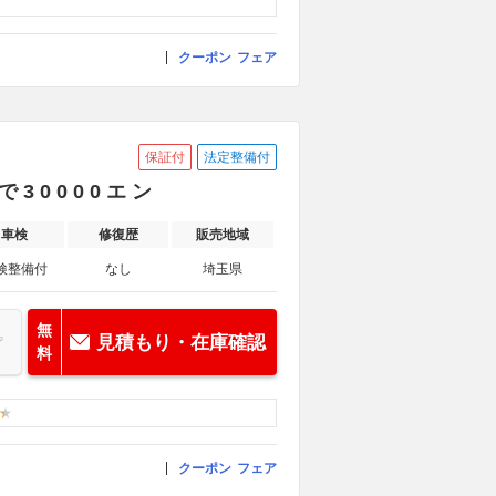
クーポン
フェア
保証付
法定整備付
 0 0 0 0 エ ン
車検
修復歴
販売地域
検整備付
なし
埼玉県
無
見積もり・在庫確認
料
クーポン
フェア