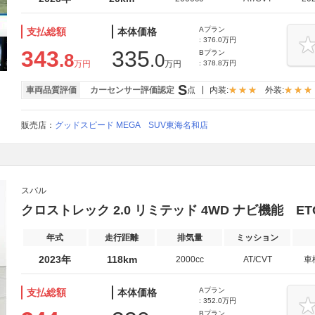
Aプラン
支払総額
本体価格
: 376.0万円
343
335
Bプラン
.8
.0
万円
万円
: 378.8万円
S
車両品質評価
カーセンサー評価認定
点
内装:
外装:
販売店：
グッドスピード MEGA SUV東海名和店
スバル
クロストレック 2.0 リミテッド 4WD ナビ機能 E
年式
走行距離
排気量
ミッション
2023年
118km
2000cc
AT/CVT
車
Aプラン
支払総額
本体価格
: 352.0万円
Bプラン