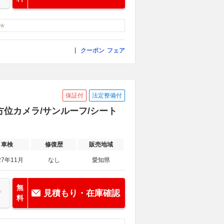
クーポン
フェア
保証付
法定整備付
 全方位カメラ/サンルーフ/シート
車検
修復歴
販売地域
27年11月
なし
愛知県
無
見積もり・在庫確認
料