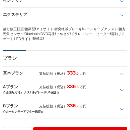
インテリア
エクステリア
後方修正軽度!後期型!アイサイト!衝突軽減ブレーキ!レーンキープアシスト!後方
死角センサー!Bluetooth!DVD再生!フルセグ!ドラレコ!シートヒーター!電動リア
ゲート!LEDライト!禁煙車!
プラン
333
基本プラン
支払総額（税込）
.0
万円
336
Aプラン
支払総額（税込）
.8
万円
☆全国対応可オリジナルグレードUP保証☆
336
Bプラン
支払総額（税込）
.9
万円
☆カーセンサーアフター保証☆