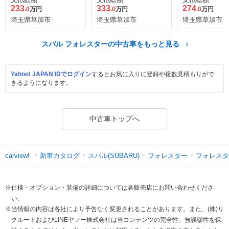
233
333
274
.0
万円
.0
万円
.0
万円
埼玉県草加市
埼玉県草加市
埼玉県草加市
スバル フォレスターの中古車をもっと見る
Yahoo! JAPAN IDでログイン
するとお気に入りに登録や複数見積もりがで
きるようになります。
中古車トップへ
新車カタログ
スバル(SUBARU)
フォレスター
フォレスタ
carview!
※仕様・オプション・装備の詳細については各販売店にお問い合わせくださ
い。
※当情報の内容は各社により予告なく変更されることがあります。また、(株)リ
クルートおよびLINEヤフー株式会社は当コンテンツの完全性、無誤謬性を保