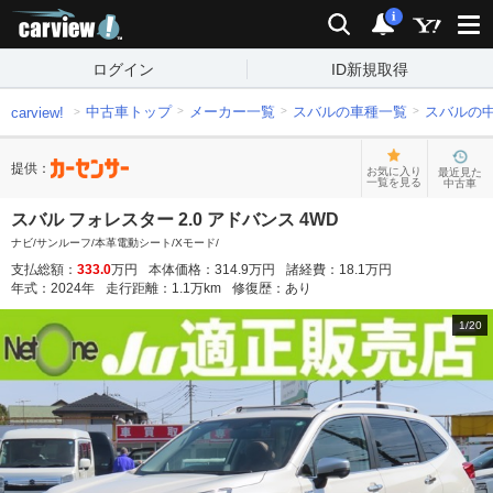
carview!
検索
通知
i
ログイン
ID新規取得
中古車トップ
メーカー一覧
スバルの車種一覧
スバルの
carview!
提供：
お気に入り
最近見た
一覧を見る
中古車
スバル フォレスター 2.0 アドバンス 4WD
ナビ/サンルーフ/本革電動シート/Xモード/
支払総額：
333.0
万円
本体価格：
314.9
万円
諸経費：
18.1
万円
年式：
2024
年
走行距離：
1.1
万km
修復歴：
あり
1
/
20