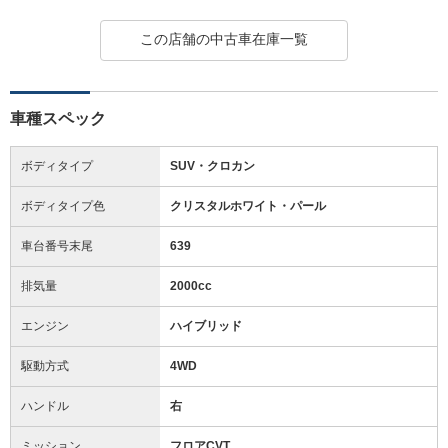
この店舗の中古車在庫一覧
車種スペック
ボディタイプ
SUV・クロカン
ボディタイプ色
クリスタルホワイト・パール
車台番号末尾
639
排気量
2000cc
エンジン
ハイブリッド
駆動方式
4WD
ハンドル
右
ミッション
フロアCVT