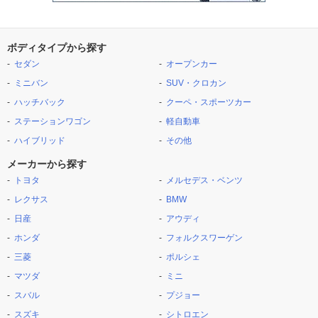
ボディタイプから探す
セダン
オープンカー
ミニバン
SUV・クロカン
ハッチバック
クーペ・スポーツカー
ステーションワゴン
軽自動車
ハイブリッド
その他
メーカーから探す
トヨタ
メルセデス・ベンツ
レクサス
BMW
日産
アウディ
ホンダ
フォルクスワーゲン
三菱
ポルシェ
マツダ
ミニ
スバル
プジョー
スズキ
シトロエン