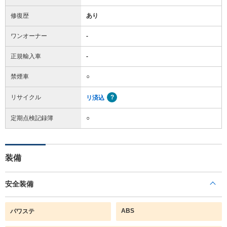
修復歴
あり
ワンオーナー
-
正規輸入車
-
禁煙車
○
リサイクル
リ済込
定期点検記録簿
○
装備
安全装備
ABS
パワステ