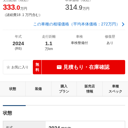
333
314
.0
.9
万円
万円
（諸経費18 .1 万円含む）
この車種の相場価格（平均本体価格：272万円）
年式
走行距離
車検
修復歴
2024
1.1
車検整備付
あり
(R6)
万km
無
見積もり・在庫確認
料
購入
販売店
車種
状態
装備
プラン
情報
スペック
状態
2024
年式