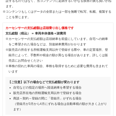
証するものではなく、当コンテンツに起因するいかなる損害の責も負いかね
ます。
※コンテンツもしくはデータの全部または一部を無断で転写、転載、複製する
ことを禁じます。
カーセンサーの支払総額は店頭乗り出し価格です
支払総額（税込） ＝ 車両本体価格＋諸費用
※カーセンサーの支払総額は店頭納車を前提にしています。自宅への納車
をご希望された場合などは、別途納車費用がかかります
※販売店の所在する所轄運輸支局以外で登録する際や、車の定置場所、登
録月によって、手数料や税金の額が異なる場合があります。詳しくは販
売店にお問合せください
※車検の切れた車両の場合、車検を取得するために必要な費用も含まれて
います
【ご注意】以下の場合などで支払総額が変わります
自宅などの指定の場所へ陸送納車を希望する場合
販売店所在地の所轄運輸支局以外で登録する場合
商談～契約～登録の間に「登録月」がずれる場合
（登録月が3月から4月にずれる場合は自動車税の額が大きく上がり
ます）