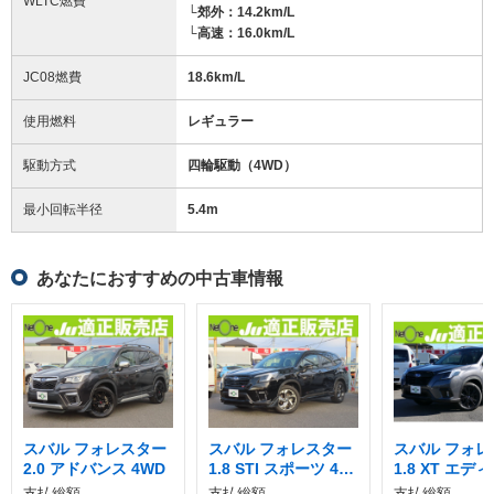
WLTC燃費
└郊外：14.2km/L
└高速：16.0km/L
JC08燃費
18.6km/L
使用燃料
レギュラー
駆動方式
四輪駆動（4WD）
最小回転半径
5.4
m
あなたにおすすめの中古車情報
スバル フォレスター
スバル フォレスター
スバル フォレ
2.0 アドバンス 4WD
1.8 STI スポーツ 4W
1.8 XT エデ
D
4WD
支払総額
支払総額
支払総額