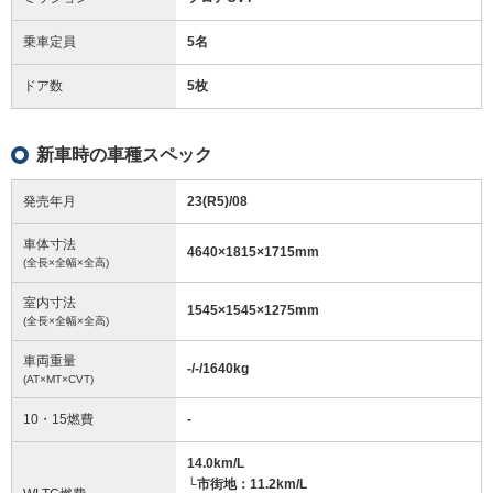
乗車定員
5名
ドア数
5枚
新車時の車種スペック
発売年月
23(R5)/08
車体寸法
4640
×
1815
×
1715
mm
(全長×全幅×全高)
室内寸法
1545
×
1545
×
1275
mm
(全長×全幅×全高)
車両重量
-/-/1640
kg
(AT×MT×CVT)
10・15燃費
-
14.0km/L
└市街地：11.2km/L