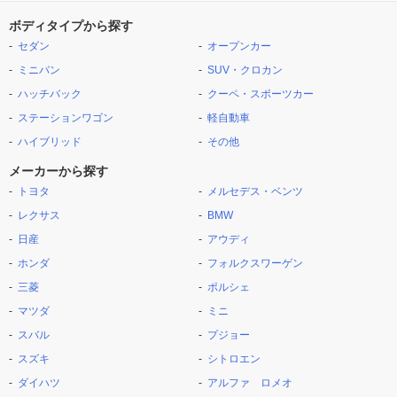
ボディタイプから探す
セダン
オープンカー
ミニバン
SUV・クロカン
ハッチバック
クーペ・スポーツカー
ステーションワゴン
軽自動車
ハイブリッド
その他
メーカーから探す
トヨタ
メルセデス・ベンツ
レクサス
BMW
日産
アウディ
ホンダ
フォルクスワーゲン
三菱
ポルシェ
マツダ
ミニ
スバル
プジョー
スズキ
シトロエン
ダイハツ
アルファ ロメオ