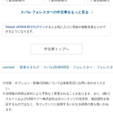
千葉県船橋市
千葉県船橋市
千葉県船橋市
スバル フォレスターの中古車をもっと見る
Yahoo! JAPAN IDでログイン
するとお気に入りに登録や複数見積もりがで
きるようになります。
中古車トップへ
新車カタログ
スバル(SUBARU)
フォレスター
フォレスタ
carview!
※仕様・オプション・装備の詳細については各販売店にお問い合わせくださ
い。
※当情報の内容は各社により予告なく変更されることがあります。また、(株)リ
クルートおよびLINEヤフー株式会社は当コンテンツの完全性、無誤謬性を保
証するものではなく、当コンテンツに起因するいかなる損害の責も負いかね
ます。