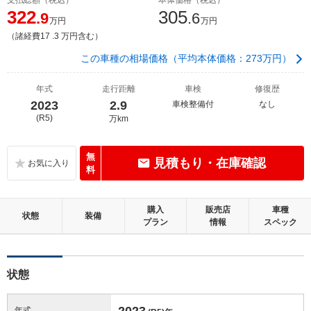
322
305
.9
.6
万円
万円
（諸経費17 .3 万円含む）
この車種の相場価格（平均本体価格：273万円）
年式
走行距離
車検
修復歴
2023
2.9
車検整備付
なし
(R5)
万km
無
見積もり・在庫確認
料
購入
販売店
車種
状態
装備
プラン
情報
スペック
状態
2023
年式