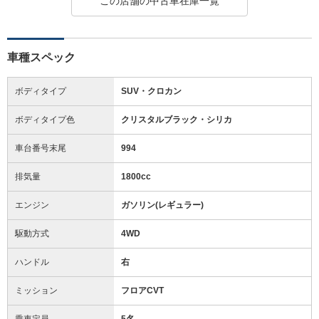
この店舗の中古車在庫一覧
車種スペック
ボディタイプ
SUV・クロカン
ボディタイプ色
クリスタルブラック・シリカ
車台番号末尾
994
排気量
1800cc
エンジン
ガソリン(レギュラー)
駆動方式
4WD
ハンドル
右
ミッション
フロアCVT
乗車定員
5名