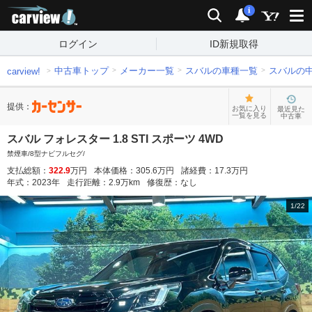
carview!
検索
通知
i
ログイン
ID新規取得
中古車トップ
メーカー一覧
スバルの車種一覧
スバルの
carview!
提供：
お気に入り
最近見た
一覧を見る
中古車
スバル フォレスター 1.8 STI スポーツ 4WD
禁煙車/8型ナビフルセグ/
支払総額：
322.9
万円
本体価格：
305.6
万円
諸経費：
17.3
万円
年式：
2023
年
走行距離：
2.9
万km
修復歴：
なし
1
/
22