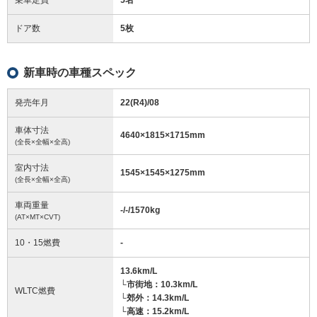
ドア数
5枚
新車時の車種スペック
発売年月
22(R4)/08
車体寸法
4640
×
1815
×
1715
mm
(全長×全幅×全高)
室内寸法
1545
×
1545
×
1275
mm
(全長×全幅×全高)
車両重量
-/-/1570
kg
(AT×MT×CVT)
10・15燃費
-
13.6km/L
└市街地：10.3km/L
WLTC燃費
└郊外：14.3km/L
└高速：15.2km/L