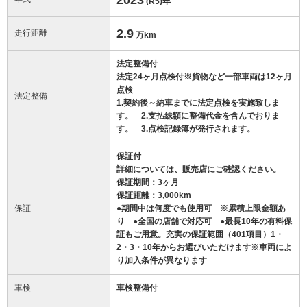
(R5)
年
2.9
走行距離
万km
法定整備付
法定24ヶ月点検付※貨物など一部車両は12ヶ月
点検
法定整備
1.契約後～納車までに法定点検を実施致しま
す。 2.支払総額に整備代金を含んでおりま
す。 3.点検記録簿が発行されます。
保証付
詳細については、販売店にご確認ください。
保証期間：3ヶ月
保証距離：3,000km
保証
●期間中は何度でも使用可 ※累積上限金額あ
り ●全国の店舗で対応可 ●最長10年の有料保
証もご用意。充実の保証範囲（401項目）1・
2・3・10年からお選びいただけます※車両によ
り加入条件が異なります
車検
車検整備付