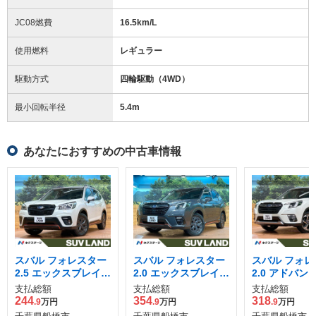
JC08燃費
16.5km/L
使用燃料
レギュラー
駆動方式
四輪駆動（4WD）
最小回転半径
5.4
m
あなたにおすすめの中古車情報
スバル フォレスター
スバル フォレスター
スバル フォレ
2.5 エックスブレイク
2.0 エックスブレイク
2.0 アドバンス
4WD
4WD
支払総額
支払総額
支払総額
244
354
318
.9
万円
.9
万円
.9
万円