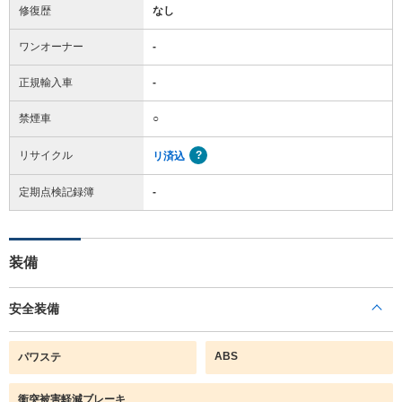
修復歴
なし
ワンオーナー
-
正規輸入車
-
禁煙車
○
リサイクル
リ済込
定期点検記録簿
-
装備
安全装備
ABS
パワステ
衝突被害軽減ブレーキ