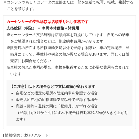
※コンテンツもしくはデータの全部または一部を無断で転写、転載、複製する
ことを禁じます。
カーセンサーの支払総額は店頭乗り出し価格です
支払総額（税込） ＝ 車両本体価格＋諸費用
※カーセンサーの支払総額は店頭納車を前提にしています。自宅への納車
をご希望された場合などは、別途納車費用がかかります
※販売店の所在する所轄運輸支局以外で登録する際や、車の定置場所、登
録月によって、手数料や税金の額が異なる場合があります。詳しくは販
売店にお問合せください
※車検の切れた車両の場合、車検を取得するために必要な費用も含まれて
います
【ご注意】以下の場合などで支払総額が変わります
自宅などの指定の場所へ陸送納車を希望する場合
販売店所在地の所轄運輸支局以外で登録する場合
商談～契約～登録の間に「登録月」がずれる場合
（登録月が3月から4月にずれる場合は自動車税の額が大きく上がり
ます）
[ 情報提供：(株)リクルート ]