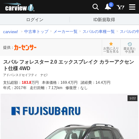
carview!
検索
通知
i
ログイン
ID新規取得
中古車トップ
メーカー一覧
スバルの車種一覧
スバルの
carview!
提供：
お気に入り
最近見た
一覧を見る
中古車
スバル フォレスター 2.0 エックスブレイク カラーアクセン
ト仕様 4WD
アドバンスドセイフティ ナビ/
支払総額：
183.8
万円
本体価格：
169.4
万円
諸経費：
14.4
万円
年式：
2017
年
走行距離：
7.1
万km
修復歴：
なし
1
/
22