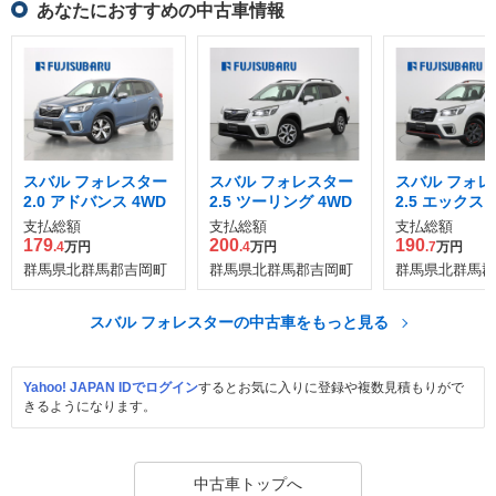
あなたにおすすめの中古車情報
スバル フォレスター
スバル フォレスター
スバル フォレ
2.0 アドバンス 4WD
2.5 ツーリング 4WD
2.5 エックス
4WD
支払総額
支払総額
支払総額
179
200
190
.4
万円
.4
万円
.7
万円
群馬県北群馬郡吉岡町
群馬県北群馬郡吉岡町
群馬県北群馬郡
スバル フォレスターの中古車をもっと見る
Yahoo! JAPAN IDでログイン
するとお気に入りに登録や複数見積もりがで
きるようになります。
中古車トップへ