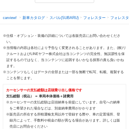
新車カタログ
スバル(SUBARU)
フォレスター
フォレスタ
carview!
※仕様・オプション・装備の詳細については各販売店にお問い合わせくださ
い。
※当情報の内容は各社により予告なく変更されることがあります。また、(株)リ
クルートおよびLINEヤフー株式会社は当コンテンツの完全性、無誤謬性を保
証するものではなく、当コンテンツに起因するいかなる損害の責も負いかね
ます。
※コンテンツもしくはデータの全部または一部を無断で転写、転載、複製する
ことを禁じます。
カーセンサーの支払総額は店頭乗り出し価格です
支払総額（税込） ＝ 車両本体価格＋諸費用
※カーセンサーの支払総額は店頭納車を前提にしています。自宅への納車
をご希望された場合などは、別途納車費用がかかります
※販売店の所在する所轄運輸支局以外で登録する際や、車の定置場所、登
録月によって、手数料や税金の額が異なる場合があります。詳しくは販
売店にお問合せください