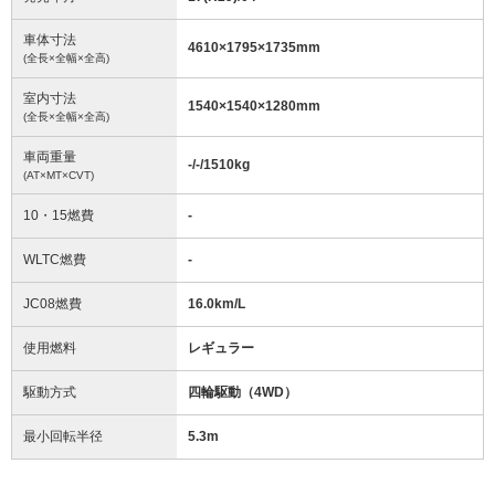
車体寸法
4610
×
1795
×
1735
mm
(全長×全幅×全高)
室内寸法
1540
×
1540
×
1280
mm
(全長×全幅×全高)
車両重量
-/-/1510
kg
(AT×MT×CVT)
10・15燃費
-
WLTC燃費
-
JC08燃費
16.0km/L
使用燃料
レギュラー
駆動方式
四輪駆動（4WD）
最小回転半径
5.3
m