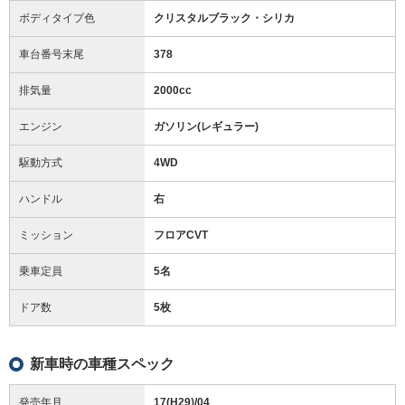
ボディタイプ色
クリスタルブラック・シリカ
車台番号末尾
378
排気量
2000cc
エンジン
ガソリン(レギュラー)
駆動方式
4WD
ハンドル
右
ミッション
フロアCVT
乗車定員
5名
ドア数
5枚
新車時の車種スペック
発売年月
17(H29)/04