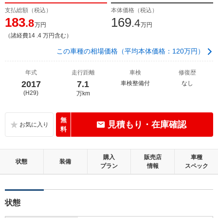
支払総額（税込）
本体価格（税込）
183
169
.8
.4
万円
万円
（諸経費14 .4 万円含む）
この車種の相場価格（平均本体価格：120万円）
年式
走行距離
車検
修復歴
2017
7.1
車検整備付
なし
(H29)
万km
無
見積もり・在庫確認
料
購入
販売店
車種
状態
装備
プラン
情報
スペック
状態