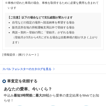
※車検の切れた車両の場合、車検を取得するために必要な費用も含まれて
います
【ご注意】以下の場合などで支払総額が変わります
自宅などの指定の場所へ陸送納車を希望する場合
販売店所在地の所轄運輸支局以外で登録する場合
商談～契約～登録の間に「登録月」がずれる場合
（登録月が3月から4月にずれる場合は自動車税の額が大きく上がり
ます）
[ 情報提供：(株)リクルート ]
スバル フォレスターのカタログを見る
車査定を依頼する
あなたの愛車、今いくら？
申込み
最短3時間後
に
最大20社
から愛車の査定結果をWebでお知
らせ！