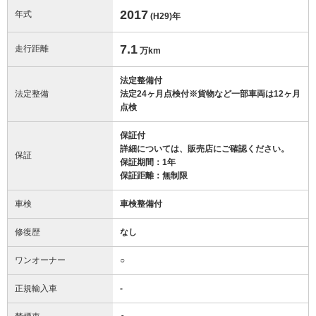
2017
年式
(H29)
年
7.1
走行距離
万km
法定整備付
法定整備
法定24ヶ月点検付※貨物など一部車両は12ヶ月
点検
保証付
詳細については、販売店にご確認ください。
保証
保証期間：1年
保証距離：無制限
車検
車検整備付
修復歴
なし
ワンオーナー
○
正規輸入車
-