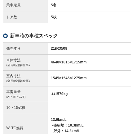
乗車定員
5名
ドア数
5枚
新車時の車種スペック
発売年月
21(R3)/08
車体寸法
4640
×
1815
×
1715
mm
(全長×全幅×全高)
室内寸法
1545
×
1545
×
1275
mm
(全長×全幅×全高)
車両重量
-/-/1570
kg
(AT×MT×CVT)
10・15燃費
-
13.6km/L
└市街地：10.3km/L
WLTC燃費
└郊外：14.3km/L