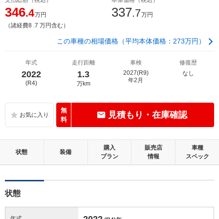
346
337
.4
.7
万円
万円
（諸経費8 .7 万円含む）
この車種の相場価格（平均本体価格：273万円）
年式
走行距離
車検
修復歴
2022
1.3
2027(R9)
なし
年2月
(R4)
万km
無
見積もり・在庫確認
料
購入
販売店
車種
状態
装備
プラン
情報
スペック
状態
2022
年式