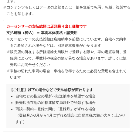
ます。
※コンテンツもしくはデータの全部または一部を無断で転写、転載、複製する
ことを禁じます。
カーセンサーの支払総額は店頭乗り出し価格です
支払総額（税込） ＝ 車両本体価格＋諸費用
※カーセンサーの支払総額は店頭納車を前提にしています。自宅への納車
をご希望された場合などは、別途納車費用がかかります
※販売店の所在する所轄運輸支局以外で登録する際や、車の定置場所、登
録月によって、手数料や税金の額が異なる場合があります。詳しくは販
売店にお問合せください
※車検の切れた車両の場合、車検を取得するために必要な費用も含まれて
います
【ご注意】以下の場合などで支払総額が変わります
自宅などの指定の場所へ陸送納車を希望する場合
販売店所在地の所轄運輸支局以外で登録する場合
商談～契約～登録の間に「登録月」がずれる場合
（登録月が3月から4月にずれる場合は自動車税の額が大きく上がり
ます）