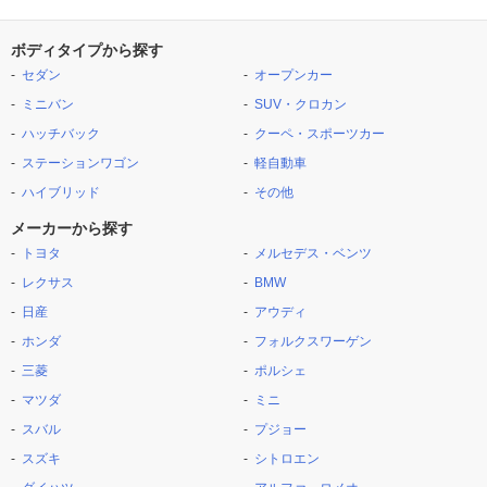
ボディタイプから探す
セダン
オープンカー
ミニバン
SUV・クロカン
ハッチバック
クーペ・スポーツカー
ステーションワゴン
軽自動車
ハイブリッド
その他
メーカーから探す
トヨタ
メルセデス・ベンツ
レクサス
BMW
日産
アウディ
ホンダ
フォルクスワーゲン
三菱
ポルシェ
マツダ
ミニ
スバル
プジョー
スズキ
シトロエン