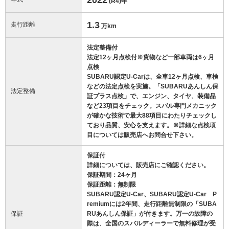
(R4)
年
1.3
走行距離
万km
法定整備付
法定12ヶ月点検付※貨物など一部車両は6ヶ月
点検
SUBARU認定U-Carは、全車12ヶ月点検、車検
などの法定点検を実施。「SUBARUあんしん保
法定整備
証プラス点検」で、エンジン、タイヤ、装備品
など23項目をチェック。スバル専門メカニック
が確かな技術で最大88項目にわたりチェックし
ており品質、安心を支えます。※詳細な点検項
目については販売店へお問合せ下さい。
保証付
詳細については、販売店にご確認ください。
保証期間：24ヶ月
保証距離：無制限
SUBARU認定U-Car、SUBARU認定U-Car P
remiumには2年間、走行距離無制限の「SUBA
保証
RUあんしん保証」が付きます。万一の故障の
際は、全国のスバルディーラーで無料修理が受