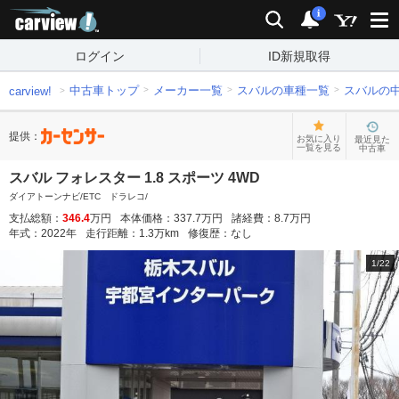
carview!
検索
通知
i
ログイン
ID新規取得
中古車トップ
メーカー一覧
スバルの車種一覧
スバルの
carview!
提供：
お気に入り
最近見た
一覧を見る
中古車
スバル フォレスター 1.8 スポーツ 4WD
ダイアトーンナビ/ETC ドラレコ/
支払総額：
346.4
万円
本体価格：
337.7
万円
諸経費：
8.7
万円
年式：
2022
年
走行距離：
1.3
万km
修復歴：
なし
1
/
22