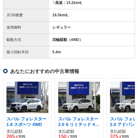
└高速：15.2km/L
JC08燃費
16.5km/L
使用燃料
レギュラー
駆動方式
四輪駆動（4WD）
最小回転半径
5.4
m
あなたにおすすめの中古車情報
スバル フォレスター
スバル フォレスター
スバル フォレ
1.8 スポーツ 4WD
2.0 S リミテッド 4W
2.0 アドバンス
D
支払総額
支払総額
支払総額
265
150
375
.9
万円
.1
万円
.8
万円