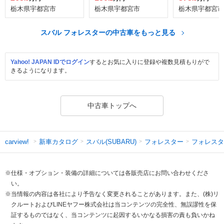
栃木県宇都宮市
栃木県宇都宮市
栃木県宇都宮市
スバル フォレスターの中古車をもっと見る
Yahoo! JAPAN IDでログイン
するとお気に入りに登録や複数見積もりがで
きるようになります。
中古車トップへ
新車カタログ
スバル(SUBARU)
フォレスター
フォレスタ
carview!
※仕様・オプション・装備の詳細については各販売店にお問い合わせくださ
い。
※当情報の内容は各社により予告なく変更されることがあります。また、(株)リ
クルートおよびLINEヤフー株式会社は当コンテンツの完全性、無誤謬性を保
証するものではなく、当コンテンツに起因するいかなる損害の責も負いかね