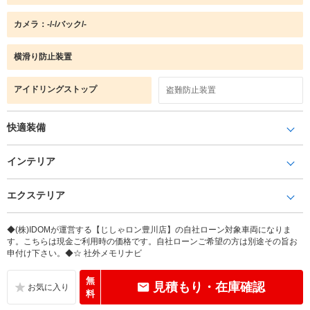
カメラ：-/-/バック/-
横滑り防止装置
アイドリングストップ
盗難防止装置
快適装備
インテリア
エクステリア
◆(株)IDOMが運営する【じしゃロン豊川店】の自社ローン対象車両になりま
す。こちらは現金ご利用時の価格です。自社ローンご希望の方は別途その旨お
申付け下さい。◆☆ 社外メモリナビ
無
見積もり・在庫確認
料