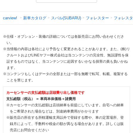
新車カタログ
スバル(SUBARU)
フォレスター
フォレスタ
carview!
※仕様・オプション・装備の詳細については各販売店にお問い合わせくださ
い。
※当情報の内容は各社により予告なく変更されることがあります。また、(株)リ
クルートおよびLINEヤフー株式会社は当コンテンツの完全性、無誤謬性を保
証するものではなく、当コンテンツに起因するいかなる損害の責も負いかね
ます。
※コンテンツもしくはデータの全部または一部を無断で転写、転載、複製する
ことを禁じます。
カーセンサーの支払総額は店頭乗り出し価格です
支払総額（税込） ＝ 車両本体価格＋諸費用
※カーセンサーの支払総額は店頭納車を前提にしています。自宅への納車
をご希望された場合などは、別途納車費用がかかります
※販売店の所在する所轄運輸支局以外で登録する際や、車の定置場所、登
録月によって、手数料や税金の額が異なる場合があります。詳しくは販
売店にお問合せください