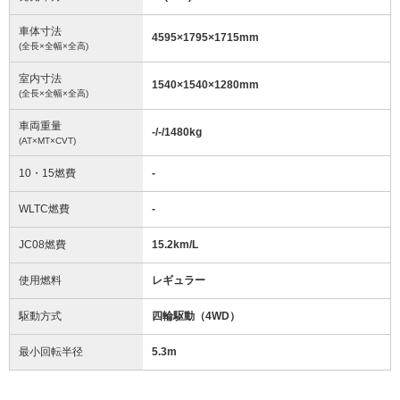
車体寸法
4595
×
1795
×
1715
mm
(全長×全幅×全高)
室内寸法
1540
×
1540
×
1280
mm
(全長×全幅×全高)
車両重量
-/-/1480
kg
(AT×MT×CVT)
10・15燃費
-
WLTC燃費
-
JC08燃費
15.2km/L
使用燃料
レギュラー
駆動方式
四輪駆動（4WD）
最小回転半径
5.3
m