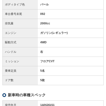
ボディタイプ色
パール
車台番号末尾
092
排気量
2000cc
エンジン
ガソリン(レギュラー)
駆動方式
4WD
ハンドル
右
ミッション
フロアCVT
乗車定員
5名
ドア数
5枚
新車時の車種スペック
発売年月
14(H26)/11