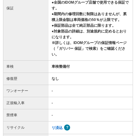
●全国のIDOMグループ店舗で使用できる保証で
保証
す。
●期間内の修理回数に制限はありませんが、累
積上限金額は車両価格の50％が上限です。
●保証部品は全て純正部品に限ります。
●対象部品の詳細は、別途規約に定めるとおり
になります。
※詳しくは、IDOMグループの保証情報ページ
（「ガリバー 保証」で検索）をご確認くださ
い。
車検
車検整備付
修復歴
なし
ワンオーナー
-
正規輸入車
-
禁煙車
-
リサイクル
リ済込