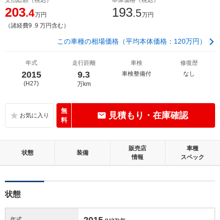
203
193
.4
.5
万円
万円
（諸経費9 .9 万円含む）
この車種の相場価格（平均本体価格：120万円）
年式
走行距離
車検
修復歴
2015
9.3
車検整備付
なし
(H27)
万km
無
見積もり・在庫確認
料
販売店
車種
状態
装備
情報
スペック
状態
2015
年式