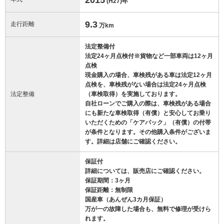
(H27)
年
9.3
走行距離
万km
法定整備付
法定24ヶ月点検付※貨物など一部車両は12ヶ月
点検
現金購入の場合、車検残がある車は法定12ヶ月
点検を、車検残がない場合は法定24ヶ月点検
法定整備
（車検取得）を実施しております。
自社ローンでご購入の際は、車検残がある場合
にも新たな車検取得（有償）と安心してお乗り
いただくための「ケアパック」（有償）の付帯
が条件となります。その他購入条件がございま
す。詳細は店舗にご確認ください。
保証付
詳細については、販売店にご確認ください。
保証期間：3ヶ月
保証距離：無制限
国産車（あんぜん3カ月保証）
万が一の故障した場合も、無料で修理が受けら
れます。