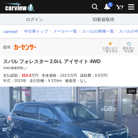
carview!
検索
通知
i
ログイン
ID新規取得
中古車トップ
メーカー一覧
スバルの車種一覧
スバルの
carview!
提供：
お気に入り
最近見た
一覧を見る
中古車
スバル フォレスター 2.0i-L アイサイト 4WD
4WD/修復歴無し/
支払総額：
203.4
万円
本体価格：
193.5
万円
諸経費：
9.9
万円
年式：
2015
年
走行距離：
9.3
万km
修復歴：
なし
1
/
20