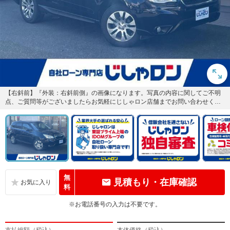
【右斜前】『外装：右斜前側』の画像になります。写真の内容に関してご不明
点、ご質問等がございましたらお気軽にじしゃロン店舗までお問い合わせくだ
さい。
無
見積もり・在庫確認
料
※お電話番号の入力は不要です。
支払総額（税込）
本体価格（税込）