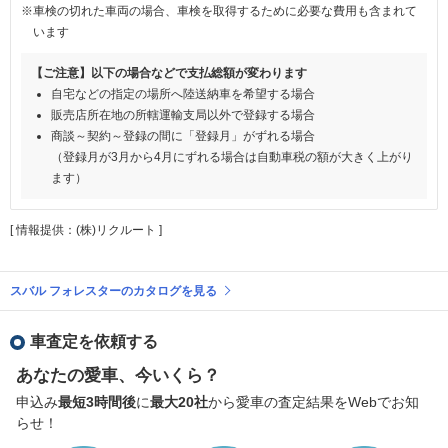
※車検の切れた車両の場合、車検を取得するために必要な費用も含まれて
います
【ご注意】以下の場合などで支払総額が変わります
自宅などの指定の場所へ陸送納車を希望する場合
販売店所在地の所轄運輸支局以外で登録する場合
商談～契約～登録の間に「登録月」がずれる場合
（登録月が3月から4月にずれる場合は自動車税の額が大きく上がり
ます）
[ 情報提供：(株)リクルート ]
スバル フォレスターのカタログを見る
車査定を依頼する
あなたの愛車、今いくら？
申込み
最短3時間後
に
最大20社
から愛車の査定結果をWebでお知
らせ！