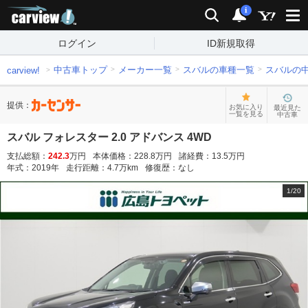
carview!
検索
通知
i
ログイン
ID新規取得
中古車トップ
メーカー一覧
スバルの車種一覧
スバルの
carview!
提供：
お気に入り
最近見た
一覧を見る
中古車
スバル フォレスター 2.0 アドバンス 4WD
支払総額：
242.3
万円
本体価格：
228.8
万円
諸経費：
13.5
万円
年式：
2019
年
走行距離：
4.7
万km
修復歴：
なし
1
/
20