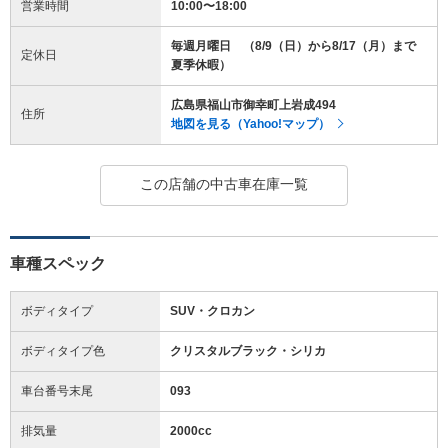
営業時間
10:00〜18:00
毎週月曜日 （8/9（日）から8/17（月）まで
定休日
夏季休暇）
広島県福山市御幸町上岩成494
住所
地図を見る（Yahoo!マップ）
この店舗の中古車在庫一覧
車種スペック
ボディタイプ
SUV・クロカン
ボディタイプ色
クリスタルブラック・シリカ
車台番号末尾
093
排気量
2000cc