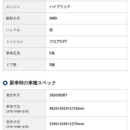
エンジン
ハイブリッド
駆動方式
4WD
ハンドル
右
ミッション
フロアCVT
乗車定員
5名
ドア数
5枚
新車時の車種スペック
発売年月
18(H30)/07
車体寸法
4625
×
1815
×
1715
mm
(全長×全幅×全高)
室内寸法
1545
×
1545
×
1270
mm
(全長×全幅×全高)