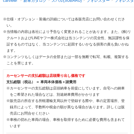
新車カタログ
スバル(SUBARU)
フォレスター
フォレスタ
carview!
※仕様・オプション・装備の詳細については各販売店にお問い合わせくださ
い。
※当情報の内容は各社により予告なく変更されることがあります。また、(株)リ
クルートおよびLINEヤフー株式会社は当コンテンツの完全性、無誤謬性を保
証するものではなく、当コンテンツに起因するいかなる損害の責も負いかね
ます。
※コンテンツもしくはデータの全部または一部を無断で転写、転載、複製する
ことを禁じます。
カーセンサーの支払総額は店頭乗り出し価格です
支払総額（税込） ＝ 車両本体価格＋諸費用
※カーセンサーの支払総額は店頭納車を前提にしています。自宅への納車
をご希望された場合などは、別途納車費用がかかります
※販売店の所在する所轄運輸支局以外で登録する際や、車の定置場所、登
録月によって、手数料や税金の額が異なる場合があります。詳しくは販
売店にお問合せください
※車検の切れた車両の場合、車検を取得するために必要な費用も含まれて
います