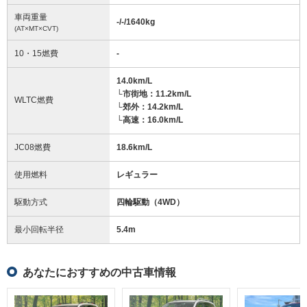
車両重量
-/-/1640
kg
(AT×MT×CVT)
10・15燃費
-
14.0km/L
└市街地：11.2km/L
WLTC燃費
└郊外：14.2km/L
└高速：16.0km/L
JC08燃費
18.6km/L
使用燃料
レギュラー
駆動方式
四輪駆動（4WD）
最小回転半径
5.4
m
あなたにおすすめの中古車情報