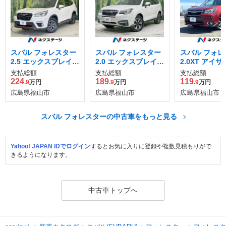
スバル フォレスター
スバル フォレスター
スバル フォレ
2.5 エックスブレイク
2.0 エックスブレイク
2.0XT アイサ
4WD
4WD
WD
支払総額
支払総額
支払総額
224
189
119
.9
万円
.9
万円
.9
万円
広島県福山市
広島県福山市
広島県福山市
スバル フォレスターの中古車をもっと見る
Yahoo! JAPAN IDでログイン
するとお気に入りに登録や複数見積もりがで
きるようになります。
中古車トップへ