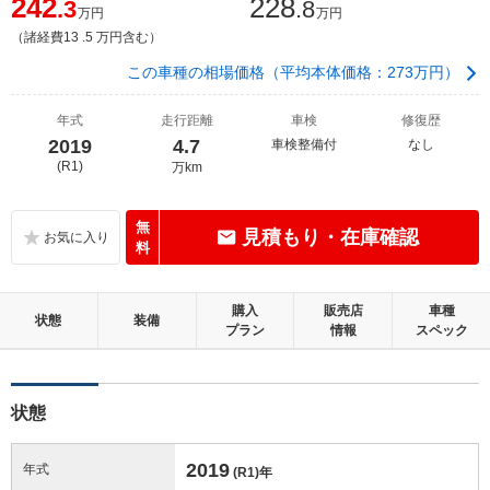
242
228
.3
.8
万円
万円
（諸経費13 .5 万円含む）
この車種の相場価格（平均本体価格：273万円）
年式
走行距離
車検
修復歴
2019
4.7
車検整備付
なし
(R1)
万km
無
見積もり・在庫確認
料
購入
販売店
車種
状態
装備
プラン
情報
スペック
状態
2019
年式
(R1)
年