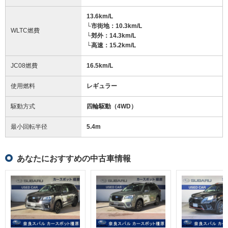
13.6km/L
└市街地：10.3km/L
WLTC燃費
└郊外：14.3km/L
└高速：15.2km/L
JC08燃費
16.5km/L
使用燃料
レギュラー
駆動方式
四輪駆動（4WD）
最小回転半径
5.4
m
あなたにおすすめの中古車情報