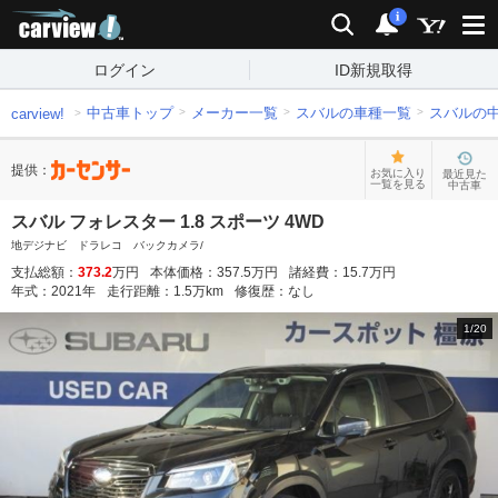
carview!
検索
通知
i
ログイン
ID新規取得
中古車トップ
メーカー一覧
スバルの車種一覧
スバルの
carview!
提供：
お気に入り
最近見た
一覧を見る
中古車
スバル フォレスター 1.8 スポーツ 4WD
地デジナビ ドラレコ バックカメラ/
支払総額：
373.2
万円
本体価格：
357.5
万円
諸経費：
15.7
万円
年式：
2021
年
走行距離：
1.5
万km
修復歴：
なし
1
/
20