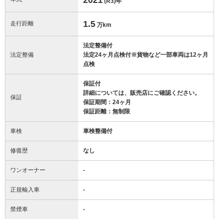
(R3)
年
1.5
走行距離
万km
法定整備付
法定整備
法定24ヶ月点検付※貨物など一部車両は12ヶ月
点検
保証付
詳細については、販売店にご確認ください。
保証
保証期間：24ヶ月
保証距離：無制限
車検
車検整備付
修復歴
なし
ワンオーナー
-
正規輸入車
-
禁煙車
-