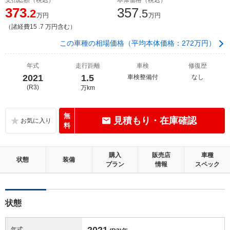
373
357
.2
.5
万円
万円
（諸経費15 .7 万円含む）
この車種の相場価格（平均本体価格：272万円）
年式
走行距離
車検
修復歴
2021
1.5
車検整備付
なし
(R3)
万km
無
見積もり・在庫確認
料
購入
販売店
車種
状態
装備
プラン
情報
スペック
状態
2021
年式