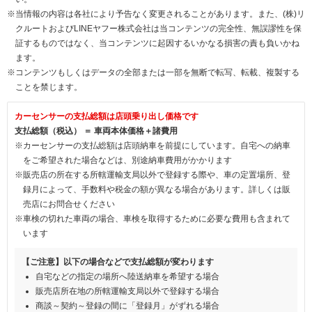
※当情報の内容は各社により予告なく変更されることがあります。また、(株)リ
クルートおよびLINEヤフー株式会社は当コンテンツの完全性、無誤謬性を保
証するものではなく、当コンテンツに起因するいかなる損害の責も負いかね
ます。
※コンテンツもしくはデータの全部または一部を無断で転写、転載、複製する
ことを禁じます。
カーセンサーの支払総額は店頭乗り出し価格です
支払総額（税込） ＝ 車両本体価格＋諸費用
※カーセンサーの支払総額は店頭納車を前提にしています。自宅への納車
をご希望された場合などは、別途納車費用がかかります
※販売店の所在する所轄運輸支局以外で登録する際や、車の定置場所、登
録月によって、手数料や税金の額が異なる場合があります。詳しくは販
売店にお問合せください
※車検の切れた車両の場合、車検を取得するために必要な費用も含まれて
います
【ご注意】以下の場合などで支払総額が変わります
自宅などの指定の場所へ陸送納車を希望する場合
販売店所在地の所轄運輸支局以外で登録する場合
商談～契約～登録の間に「登録月」がずれる場合