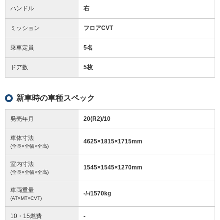
ハンドル
右
ミッション
フロアCVT
乗車定員
5名
ドア数
5枚
新車時の車種スペック
発売年月
20(R2)/10
車体寸法
4625
×
1815
×
1715
mm
(全長×全幅×全高)
室内寸法
1545
×
1545
×
1270
mm
(全長×全幅×全高)
車両重量
-/-/1570
kg
(AT×MT×CVT)
10・15燃費
-