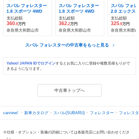
スバル フォレスター
スバル フォレスター
スバル フォレ
1.8 スポーツ 4WD
1.8 スポーツ 4WD
2.0 エックス
4WD
支払総額
支払総額
支払総額
360
362
325
.9
万円
.2
万円
.9
万円
奈良県大和郡山市
奈良県大和郡山市
奈良県大和郡山
スバル フォレスターの中古車をもっと見る
Yahoo! JAPAN IDでログイン
するとお気に入りに登録や複数見積もりがで
きるようになります。
中古車トップへ
新車カタログ
スバル(SUBARU)
フォレスター
フォレスタ
carview!
※仕様・オプション・装備の詳細については各販売店にお問い合わせくださ
い。