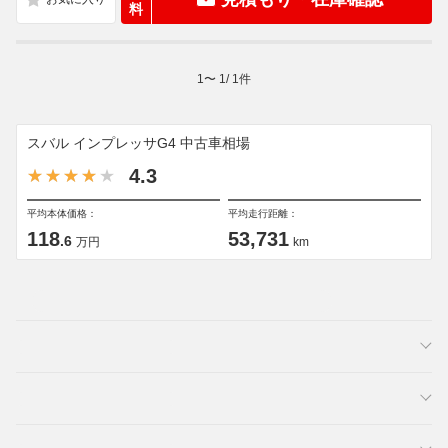
料
1
〜
1
/
1
件
スバル インプレッサG4 中古車相場
4.3
平均本体価格：
平均走行距離：
118
53,731
.6
万円
km