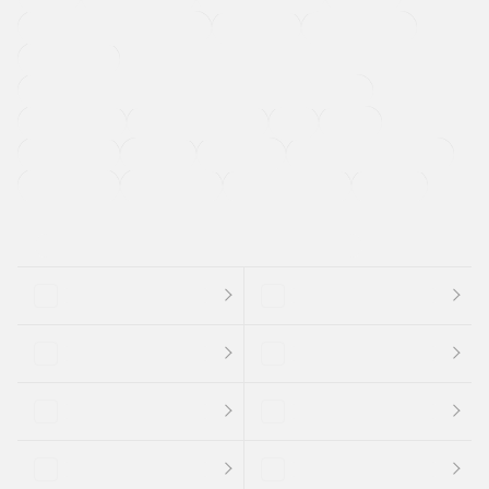
メーカー系販売店取り扱い車
修復歴無し
アルミホイール
寒冷地仕様車
過給機設定モデル（ターボ・スーパーチャージャーなど)
ETC
CDプレーヤー
カーナビゲーション
禁煙車
法定整備付き
保証付き
エアバッグ
ディスチャージドランプ
支払総顔あり
クーポンあり
車両品質評価書付
新着車両