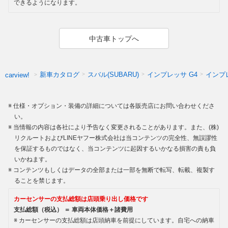
できるようになります。
中古車トップへ
新車カタログ
スバル(SUBARU)
インプレッサ G4
インプ
carview!
仕様・オプション・装備の詳細については各販売店にお問い合わせくださ
い。
当情報の内容は各社により予告なく変更されることがあります。また、(株)
リクルートおよびLINEヤフー株式会社は当コンテンツの完全性、無誤謬性
を保証するものではなく、当コンテンツに起因するいかなる損害の責も負
いかねます。
コンテンツもしくはデータの全部または一部を無断で転写、転載、複製す
ることを禁じます。
カーセンサーの支払総額は店頭乗り出し価格です
支払総額（税込） ＝ 車両本体価格＋諸費用
カーセンサーの支払総額は店頭納車を前提にしています。自宅への納車