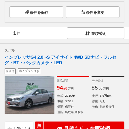
条件を保存
条件を変更
1
件
並び替え
スバル
インプレッサG4 2.0 i-S アイサイト 4WD SDナビ・フルセ
グ・BT・バックカメラ・LED
保証付
購入プラン付き
支払総額
本体価格
.
.
94
85
0
0
万円
万円
年式
2016年
走行
8.9万km
車検
'27/11
修復
なし
保証
保証付
整備
法定整備付
住所
鳥取県 鳥取市
無
見積もり・在庫確認