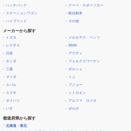
ハッチバック
クーペ・スポーツカー
ステーションワゴン
軽自動車
ハイブリッド
その他
メーカーから探す
トヨタ
メルセデス・ベンツ
レクサス
BMW
日産
アウディ
ホンダ
フォルクスワーゲン
三菱
ポルシェ
マツダ
ミニ
スバル
プジョー
スズキ
シトロエン
ダイハツ
アルファ ロメオ
いすゞ
ボルボ
都道府県から探す
北海道・東北