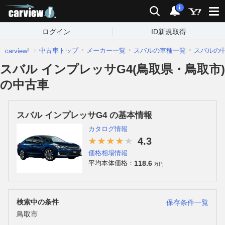
carview!
検索
通知
i
ログイン
ID新規取得
中古車トップ
メーカー一覧
スバルの車種一覧
スバルの
carview!
スバル インプレッサG4(鳥取県・鳥取市)
の中古車
スバル インプレッサG4 の基本情報
カタログ情報
4.3
価格相場情報
118.6
平均本体価格：
万円
検索中の条件
保存条件一覧
鳥取市