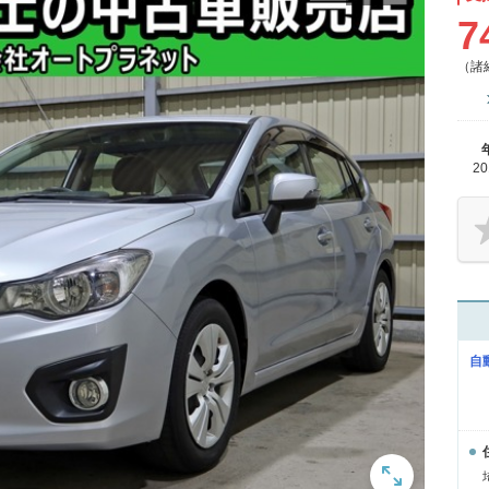
7
（諸
2
自