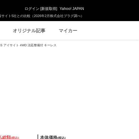
ログイン
[
新規取得
]
Yahoo! JAPAN
サイト5社との比較（2026年2月株式会社プラグ調べ）
オリジナル記事
マイカー
i-S アイサイト 4WD 法廷整備付 キーレス
払総額
本体価格
(税込)
(税込)