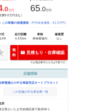
4
65
.0
.0
万円
万円
経費9.0万円含む）
この車種の相場価格
（平均本体価格：61.5万円）
年式
走行距離
車検
修復歴
014年
4.4万km
車検整備付
なし
無
見積もり・在庫確認
料
※お電話番号の入力は不要です。
店舗情報
動車整備士の中古車販売店オートプラネット
この店舗の中古車在庫一覧
住所
埼玉県さいたま市岩槻区南下新井88-1