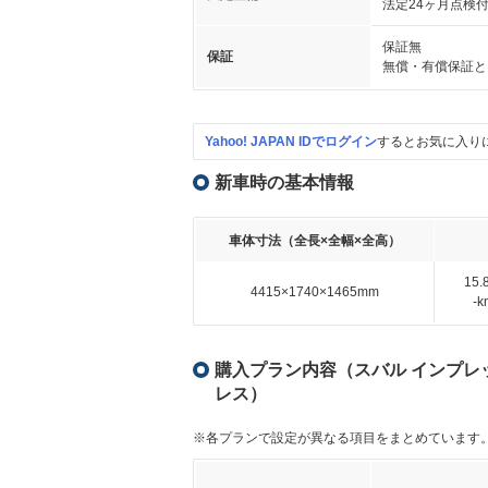
法定24ヶ月点検
保証無
保証
無償・有償保証と
Yahoo! JAPAN IDでログイン
するとお気に入り
新車時の基本情報
車体寸法（全長×全幅×全高）
15
4415×1740×1465mm
-
購入プラン内容（スバル インプレッサス
レス）
※各プランで設定が異なる項目をまとめています