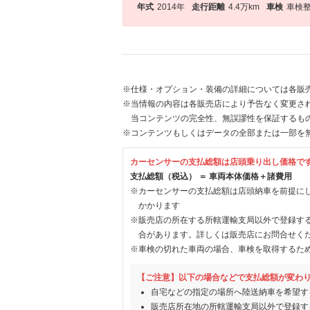
年式
2014年
走行距離
4.4万km
車検
車検
※仕様・オプション・装備の詳細については各販
※当情報の内容は各販売店により予告なく変更され
当コンテンツの完全性、無誤謬性を保証するも
※コンテンツもしくはデータの全部または一部を
カーセンサーの支払総額は店頭乗り出し価格で
支払総額（税込） ＝ 車両本体価格＋諸費用
※カーセンサーの支払総額は店頭納車を前提に
かかります
※販売店の所在する所轄運輸支局以外で登録す
合があります。詳しくは販売店にお問合せく
※車検の切れた車両の場合、車検を取得するた
【ご注意】以下の場合などで支払総額が変わ
自宅などの指定の場所へ陸送納車を希望す
販売店所在地の所轄運輸支局以外で登録す