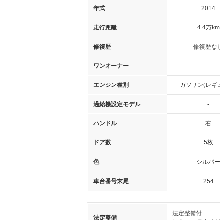
年式
2014
走行距離
4.4万km
修復歴
修復歴な
ワンオーナー
-
エンジン種別
ガソリン(レギ
過給機設定モデル
-
ハンドル
右
ドア数
5枚
色
シルバー
車台番号末尾
254
法定整備付
法定整備