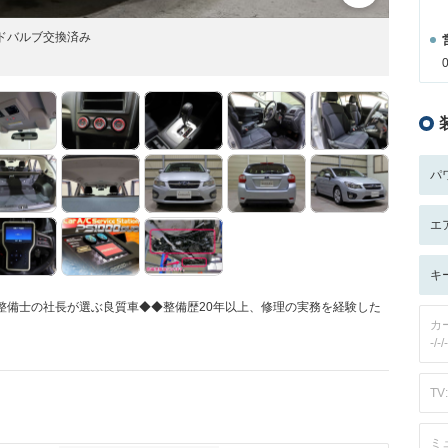
ドバルブ交換済み
パ
エ
キ
整備士の社長が選ぶ良質車◆◆整備歴20年以上、修理の実務を経験した
カ
-/-/-
TV:
ミ