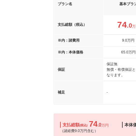
プラン名
基本プラ
74
.0
支払総額（税込）
万
※内：諸費用
9
.0
万円
※内：本体価格
65
.0
万円
保証無
保証
無償・有償保証と
なります。
補足
-
74
支払総額
.0
本体
万円
(税込)
（諸経費9.0万円含む）