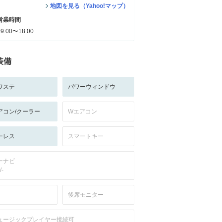
地図を見る（Yahoo!マップ）
営業時間
09:00〜18:00
装備
ワステ
パワーウィンドウ
アコン/クーラー
Wエアコン
ーレス
スマートキー
ーナビ
/-
-
後席モニター
ュージックプレイヤー接続可