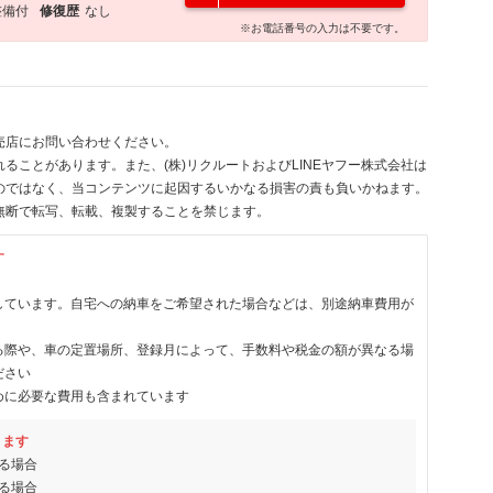
整備付
修復歴
なし
※お電話番号の入力は不要です。
売店にお問い合わせください。
ることがあります。また、(株)リクルートおよびLINEヤフー株式会社は
のではなく、当コンテンツに起因するいかなる損害の責も負いかねます。
無断で転写、転載、複製することを禁じます。
す
しています。自宅への納車をご希望された場合などは、別途納車費用が
る際や、車の定置場所、登録月によって、手数料や税金の額が異なる場
ださい
めに必要な費用も含まれています
ります
る場合
る場合