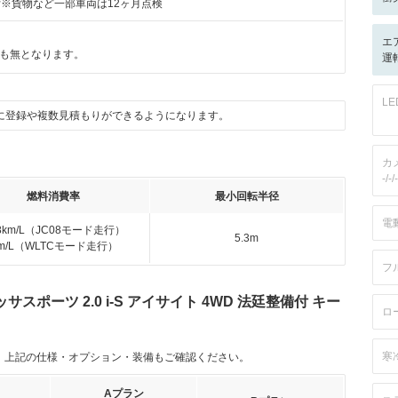
付※貨物など一部車両は12ヶ月点検
エ
も無となります。
運転
L
に登録や複数見積もりができるようになります。
カ
-/-/-
燃料消費率
最小回転半径
電
.8km/L（JC08モード走行）
5.3m
km/L（WLTCモード走行）
フ
ポーツ 2.0 i-S アイサイト 4WD 法廷整備付 キー
ロ
寒
。上記の仕様・オプション・装備もご確認ください。
Aプラン