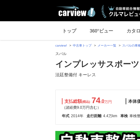
トップ
360°ビュー
カタ
carview!
中古車トップ
メーカー一覧
スバルの車
スバル
インプレッサスポーツ 2.
法廷整備付 キーレス
74
支払総額
.0
本体
万円
(税込)
（諸経費9.0万円含む）
年式
2014年
走行距離
4.4万km
車検
車検