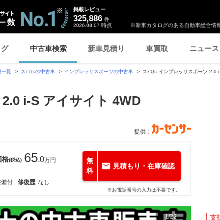
掲載レビュー
325,886
件
時点
※新車カタログのある自動車総合情報
2026.08.07
ログ
中古車検索
新車見積り
車買取
ニュース
種一覧
スバルの中古車
インプレッサスポーツの中古車
スバル インプレッサスポーツ 2.0 
0 i-S アイサイト 4WD
提供：
65
価格
.0
万円
無
(税込)
見積もり・在庫確認
料
整備付
修復歴
なし
※お電話番号の入力は不要です。
1
/
22
支