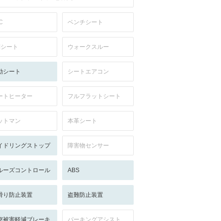
C
ベンチシート
列シート
ウォークスルー
動シート
シートエアコン
ートヒーター
フルフラットシート
ットマン
本革シート
イドリングストップ
障害物センサー
ルーズコントロール
ABS
滑り防止装置
盗難防止装置
突被害軽減ブレーキ
パーキングアシスト