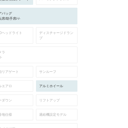
アバッグ
席/助手席/-/-
EDヘッドライト
ディスチャージドラン
プ
メラ
/-
動リアゲート
サンルーフ
ルエアロ
アルミホイール
ーダウン
リフトアップ
冷地仕様
過給機設定モデル