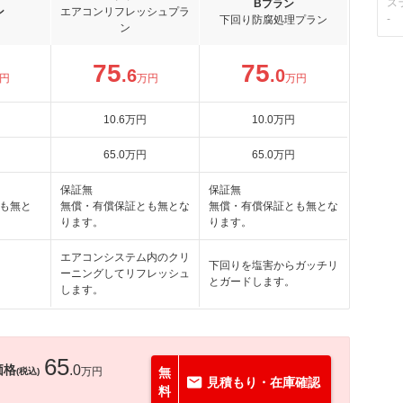
ス
Bプラン
ン
エアコンリフレッシュプラ
-
下回り防腐処理プラン
ン
75
75
.6
.0
円
万円
万円
10
.6
万円
10
.0
万円
65
.0
万円
65
.0
万円
保証無
保証無
も無と
無償・有償保証とも無とな
無償・有償保証とも無とな
ります。
ります。
エアコンシステム内のクリ
下回りを塩害からガッチリ
ーニングしてリフレッシュ
とガードします。
します。
65
価格
.0
万円
無
(税込)
見積もり・在庫確認
料