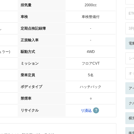
排気量
2000cc
ET
車検
車検整備付
し
定期点検記録簿
-
3
正規輸入車
-
電
ュラー)
駆動方式
4WD
シ
ミッション
フロアCVT
オ
乗車定員
5名
ボディタイプ
ハッチバック
ア
禁煙車
○
ク
リサイクル
リ済込
横
衝