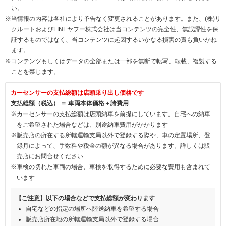
い。
※当情報の内容は各社により予告なく変更されることがあります。また、(株)リ
クルートおよびLINEヤフー株式会社は当コンテンツの完全性、無誤謬性を保
証するものではなく、当コンテンツに起因するいかなる損害の責も負いかね
ます。
※コンテンツもしくはデータの全部または一部を無断で転写、転載、複製する
ことを禁じます。
カーセンサーの支払総額は店頭乗り出し価格です
支払総額（税込） ＝ 車両本体価格＋諸費用
※カーセンサーの支払総額は店頭納車を前提にしています。自宅への納車
をご希望された場合などは、別途納車費用がかかります
※販売店の所在する所轄運輸支局以外で登録する際や、車の定置場所、登
録月によって、手数料や税金の額が異なる場合があります。詳しくは販
売店にお問合せください
※車検の切れた車両の場合、車検を取得するために必要な費用も含まれて
います
【ご注意】以下の場合などで支払総額が変わります
自宅などの指定の場所へ陸送納車を希望する場合
販売店所在地の所轄運輸支局以外で登録する場合