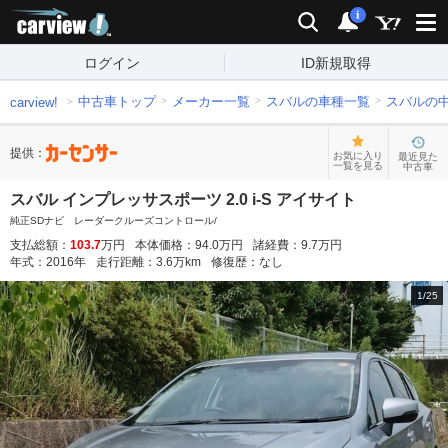
carview!
検索
通知
i
ログイン
ID新規取得
中古車トップ
メーカー一覧
スバルの車種一覧
スバルの
carview!
提供：
お気に入り
最近見た
一覧を見る
中古車
スバル インプレッサスポーツ 2.0 i-S アイサイト
純正SDナビ レーダークルーズコントロール/
支払総額：
103.7
万円
本体価格：
94.0
万円
諸経費：
9.7
万円
年式：
2016
年
走行距離：
3.6
万km
修復歴：
なし
1
/
25