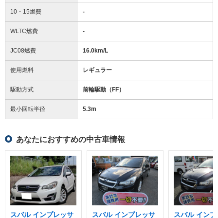
10・15燃費
-
WLTC燃費
-
JC08燃費
16.0km/L
使用燃料
レギュラー
駆動方式
前輪駆動（FF）
最小回転半径
5.3
m
あなたにおすすめの中古車情報
スバル インプレッサ
スバル インプレッサ
スバル インプ