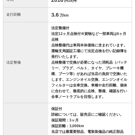
(H28)
年
3.6
走行距離
万km
法定整備付
法定12ヶ月点検付※貨物など一部車両は6ヶ月
点検
点検整備代は車両本体価格に含まれています。
運輸支局認証工場にて法定点検を行い記録簿を
発行いたします。
法定整備
点検整備で交換が必要になった消耗品（バッテ
リー、プラグ、ベルト、タイヤ、ブレーキ機
構、ブーツ等）があれば当店の負担で交換いた
します。エンジンオイル交換、エンジンオイル
フィルターは全車交換。車種や走行距離、個体
に合わせて、徹底的に点検、整備、確認を行い
全車ノートラブルを目指します。
保証付
詳細については、販売店にご確認ください。
保証期間：3ヶ月
保証距離：3,000km
当店では最重要部品、電装装備品の純正部品