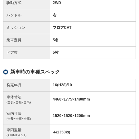
駆動方式
2WD
ハンドル
右
ミッション
フロアCVT
乗車定員
5名
ドア数
5枚
新車時の車種スペック
発売年月
16(H28)/10
車体寸法
4460
×
1775
×
1480
mm
(全長×全幅×全高)
室内寸法
1520
×
1520
×
1200
mm
(全長×全幅×全高)
車両重量
-/-/1350
kg
(AT×MT×CVT)