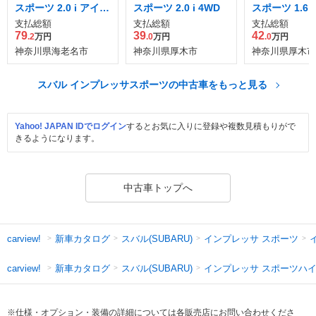
スポーツ 2.0 i アイサ
スポーツ 2.0 i 4WD
スポーツ 1.6 i
イト 4WD
サイト プラウ
支払総額
支払総額
支払総額
ィション 4WD
79
39
42
.2
万円
.0
万円
.0
万円
神奈川県海老名市
神奈川県厚木市
神奈川県厚木市
スバル インプレッサスポーツの中古車をもっと見る
Yahoo! JAPAN IDでログイン
するとお気に入りに登録や複数見積もりがで
きるようになります。
中古車トップへ
新車カタログ
スバル(SUBARU)
インプレッサ スポーツ
carview!
新車カタログ
スバル(SUBARU)
インプレッサ スポーツハ
carview!
※仕様・オプション・装備の詳細については各販売店にお問い合わせくださ