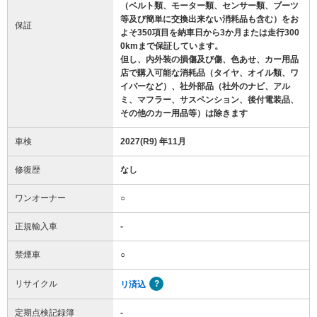
（ベルト類、モーター類、センサー類、ブーツ
等及び簡単に交換出来ない消耗品も含む）をお
保証
よそ350項目を納車日から3か月または走行300
0kmまで保証しています。
但し、内外装の損傷及び傷、色あせ、カー用品
店で購入可能な消耗品（タイヤ、オイル類、ワ
イパーなど）、社外部品（社外のナビ、アル
ミ、マフラー、サスペンション、後付電装品、
その他のカー用品等）は除きます
車検
2027(R9) 年11月
修復歴
なし
ワンオーナー
○
正規輸入車
-
禁煙車
○
リサイクル
リ済込
定期点検記録簿
-