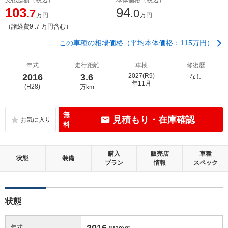
103
94
.7
.0
万円
万円
（諸経費9 .7 万円含む）
この車種の相場価格（平均本体価格：115万円）
年式
走行距離
車検
修復歴
2016
3.6
2027(R9)
なし
年11月
(H28)
万km
無
見積もり・在庫確認
料
購入
販売店
車種
状態
装備
プラン
情報
スペック
状態
2016
年式