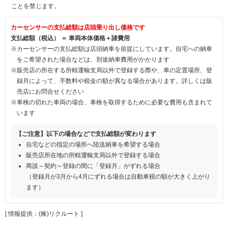
ことを禁じます。
カーセンサーの支払総額は店頭乗り出し価格です
支払総額（税込） ＝ 車両本体価格＋諸費用
※カーセンサーの支払総額は店頭納車を前提にしています。自宅への納車
をご希望された場合などは、別途納車費用がかかります
※販売店の所在する所轄運輸支局以外で登録する際や、車の定置場所、登
録月によって、手数料や税金の額が異なる場合があります。詳しくは販
売店にお問合せください
※車検の切れた車両の場合、車検を取得するために必要な費用も含まれて
います
【ご注意】以下の場合などで支払総額が変わります
自宅などの指定の場所へ陸送納車を希望する場合
販売店所在地の所轄運輸支局以外で登録する場合
商談～契約～登録の間に「登録月」がずれる場合
（登録月が3月から4月にずれる場合は自動車税の額が大きく上がり
ます）
[ 情報提供：(株)リクルート ]