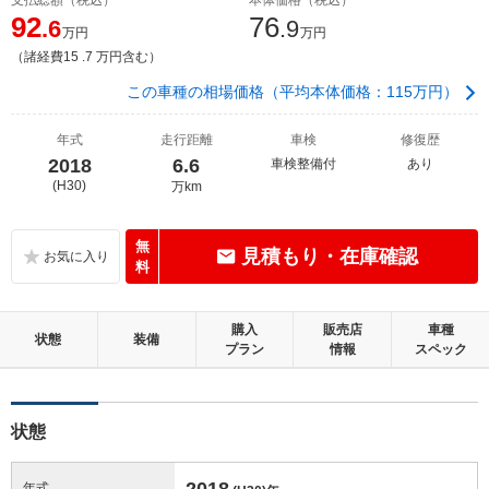
92
76
.6
.9
万円
万円
（諸経費15 .7 万円含む）
この車種の相場価格（平均本体価格：115万円）
年式
走行距離
車検
修復歴
2018
6.6
車検整備付
あり
(H30)
万km
無
見積もり・在庫確認
料
購入
販売店
車種
状態
装備
プラン
情報
スペック
状態
2018
年式