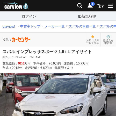
carview!
検索
通知
i
ログイン
ID新規取得
中古車トップ
メーカー一覧
スバルの車種一覧
スバルの
carview!
提供：
お気に入り
最近見た
一覧を見る
中古車
スバル インプレッサスポーツ 1.6 i-L アイサイト
社外ナビ Bluetooth FM AM/
支払総額：
92.6
万円
本体価格：
76.9
万円
諸経費：
15.7
万円
年式：
2018
年
走行距離：
6.6
万km
修復歴：
あり
1
/
22