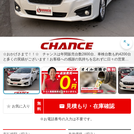
☆おかげさまで！！☆ チャンスは年間販売台数2800台、車検台数も約4200台
と多くの実績がございます！お客様への感謝の気持ちを忘れずに日々の営業活
動に取り組んでいます。...
無
見積もり・在庫確認
料
※お電話番号の入力は不要です。
支払総額（税込）
本体価格（税込）