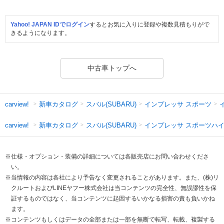
Yahoo! JAPAN IDでログイン
するとお気に入りに登録や複数見積もりがで
きるようになります。
中古車トップへ
新車カタログ
スバル(SUBARU)
インプレッサ スポーツ
carview!
新車カタログ
スバル(SUBARU)
インプレッサ スポーツハ
carview!
※仕様・オプション・装備の詳細については各販売店にお問い合わせくださ
い。
※当情報の内容は各社により予告なく変更されることがあります。また、(株)リ
クルートおよびLINEヤフー株式会社は当コンテンツの完全性、無誤謬性を保
証するものではなく、当コンテンツに起因するいかなる損害の責も負いかね
ます。
※コンテンツもしくはデータの全部または一部を無断で転写、転載、複製する