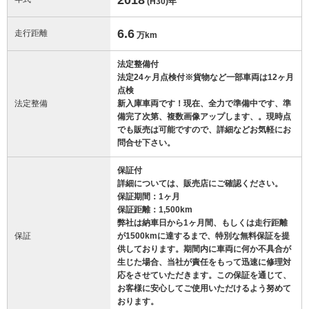
(H30)
年
6.6
走行距離
万km
法定整備付
法定24ヶ月点検付※貨物など一部車両は12ヶ月
点検
法定整備
新入庫車両です！現在、全力で準備中です、準
備完了次第、複数画像アップします、。現時点
でも販売は可能ですので、詳細などお気軽にお
問合せ下さい。
保証付
詳細については、販売店にご確認ください。
保証期間：1ヶ月
保証距離：1,500km
弊社は納車日から1ヶ月間、もしくは走行距離
保証
が1500kmに達するまで、特別な無料保証を提
供しております。期間内に車両に何か不具合が
生じた場合、当社が責任をもって迅速に修理対
応をさせていただきます。この保証を通じて、
お客様に安心してご使用いただけるよう努めて
おります。