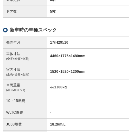
ドア数
5枚
新車時の車種スペック
発売年月
17(H29)/10
車体寸法
4460
×
1775
×
1480
mm
(全長×全幅×全高)
室内寸法
1520
×
1520
×
1200
mm
(全長×全幅×全高)
車両重量
-/-/1300
kg
(AT×MT×CVT)
10・15燃費
-
WLTC燃費
-
JC08燃費
18.2km/L