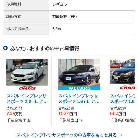
使用燃料
レギュラー
駆動方式
前輪駆動（FF）
最小回転半径
5.3
m
あなたにおすすめの中古車情報
スバル インプレッサ
スバル インプレッサ
スバル インプ
スポーツ 2.0 i-L アイ
スポーツ 1.6 i-L アイ
スポーツ 1.6 i
サイト
サイト
ウド エディシ
支払総額
支払総額
支払総額
74
152
66
.9
万円
.9
万円
.4
万円
千葉県富里市
千葉県成田市
千葉県印旛郡酒
スバル インプレッサスポーツの中古車をもっと見る