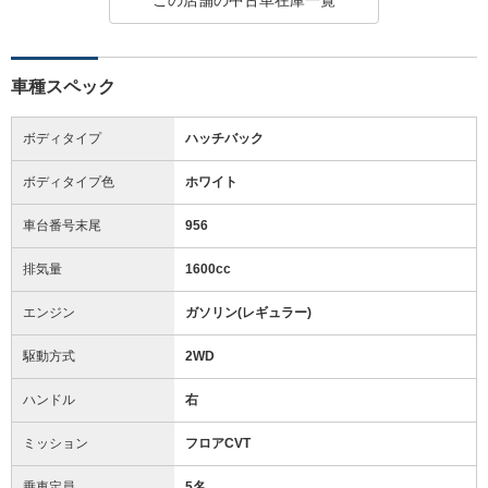
車種スペック
ボディタイプ
ハッチバック
ボディタイプ色
ホワイト
車台番号末尾
956
排気量
1600cc
エンジン
ガソリン(レギュラー)
駆動方式
2WD
ハンドル
右
ミッション
フロアCVT
乗車定員
5名